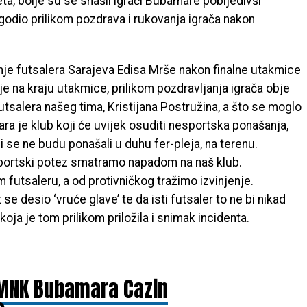
, bolje su se snašli igrači Bubamare pobijedivši
ogodio prilikom pozdrava i rukovanja igrača nakon
je futsalera Sarajeva Edisa Mrše nakon finalne utakmice
e na kraju utakmice, prilikom pozdravljanja igrača obje
utsalera našeg tima, Kristijana Postružina, a što se moglo
ara je klub koji će uvijek osuditi nesportska ponašanja,
ji se ne budu ponašali u duhu fer-pleja, na terenu.
sportski potez smatramo napadom na naš klub.
utsaleru, a od protivničkog tražimo izvinjenje.
e desio ‘vruće glave’ te da isti futsaler to ne bi nikad
koja je tom prilikom priložila i snimak incidenta.
 MNK Bubamara Cazin