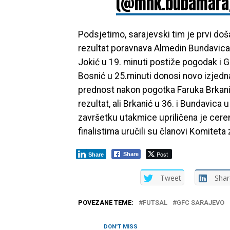
(@mnk.bubamara
Podsjetimo, sarajevski tim je prvi do
rezultat poravnava Almedin Bundavica 
Jokić u 19. minuti postiže pogodak i 
Bosnić u 25.minuti donosi novo izjedna
prednost nakon pogotka Faruka Brkanić
rezultat, ali Brkanić u 36. i Bundavica 
završetku utakmice upriličena je cere
finalistima uručili su članovi Komiteta 
Post
Share
Share
Tweet
Shar
POVEZANE TEME:
FUTSAL
GFC SARAJEVO
DON'T MISS