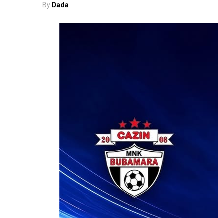
By
Dada