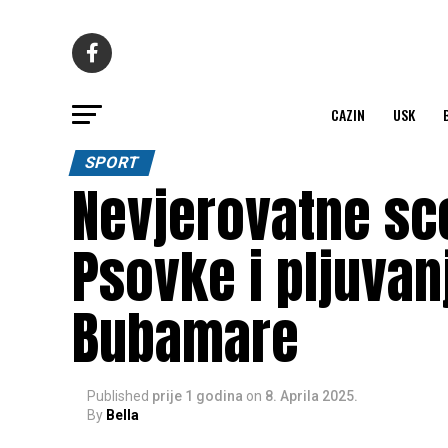
CAZIN
USK
SPORT
Nevjerovatne sce
Psovke i pljuvanj
Bubamare
Published
prije 1 godina
on
8. Aprila 2025.
By
Bella