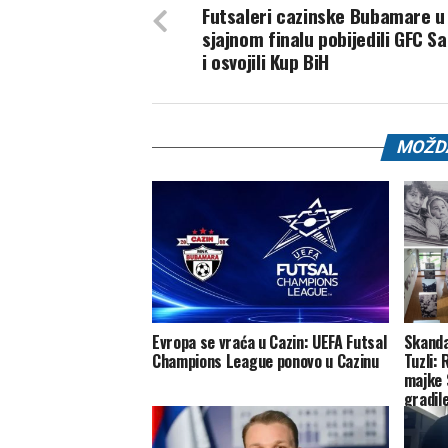
Futsaleri cazinske Bubamare u
sjajnom finalu pobijedili GFC S
i osvojili Kup BiH
MOŽDA
Evropa se vraća u Cazin: UEFA Futsal
Skanda
Champions League ponovo u Cazinu
Tuzli: 
majke 
gradil