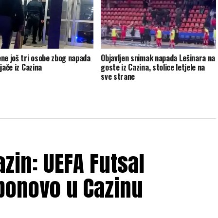
ne još tri osobe zbog napada
Objavljen snimak napada Lešinara na
jače iz Cazina
goste iz Cazina, stolice letjele na
sve strane
zin: UEFA Futsal
ponovo u Cazinu