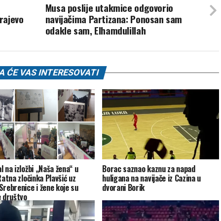
Musa poslije utakmice odgovorio
arajevo
navijačima Partizana: Ponosan sam
odakle sam, Elhamdulillah
 ĆE VAS INTERESOVATI
l na izložbi „Naša žena“ u
Borac saznao kaznu za napad
Ratna zločinka Plavšić uz
huligana na navijače iz Cazina u
Srebrenice i žene koje su
dvorani Borik
e društvo