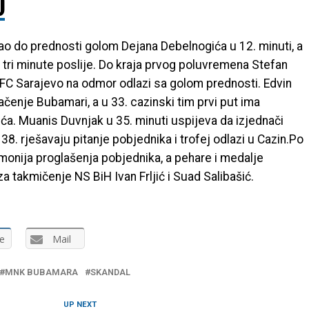
)
šao do prednosti golom Dejana Debelnogića u 12. minuti, a
tri minute poslije. Do kraja prvog poluvremena Stefan
GFC Sarajevo na odmor odlazi sa golom prednosti. Edvin
čenje Bubamari, a u 33. cazinski tim prvi put ima
a. Muanis Duvnjak u 35. minuti uspijeva da izjednači
u 38. rješavaju pitanje pobjednika i trofej odlazi u Cazin.Po
monija proglašenja pobjednika, a pehare i medalje
za takmičenje NS BiH Ivan Frljić i Suad Salibašić.
e
Mail
MNK BUBAMARA
SKANDAL
UP NEXT