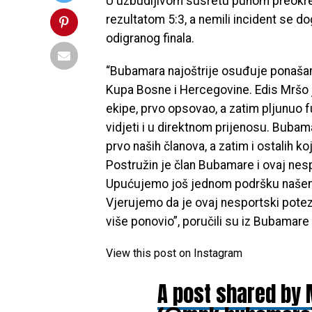
U uzbudljivom susretu punom preokreta
rezultatom 5:3, a nemili incident se d
odigranog finala.
“Bubamara najoštrije osuđuje ponašan
Kupa Bosne i Hercegovine. Edis Mršo j
ekipe, prvo opsovao, a zatim pljunuo f
vidjeti i u direktnom prijenosu. Bubam
prvo naših članova, a zatim i ostalih ko
Postružin je član Bubamare i ovaj ne
Upućujemo još jednom podršku našem f
Vjerujemo da je ovaj nesportski potez s
više ponovio”, poručili su iz Bubamare 
View this post on Instagram
A post shared by