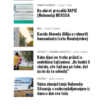
SMRTOVNICE
prije 7 sati
Na ahiret preselila KAPIĆ
(Mehmeda) MERSIJA
BIH
prije 2 dana
Kasida Ahmeda Alilija o rahmetli
komandantu Izetu Naniću(video)
SVIJET / ZANIMLJIVOSTI
prije 2 dana
Kako djeci ne treba pričati o
melekima/šejtanima: „Ne budeš li
slušala, eto šejtana po tebe, dat
ću im da te odvedu!“
CAZIN
prije 2 dana
Važno obavještenje Vodovoda:
Situacija s vodosnabdijevanjem iz
dana u dan sve teža