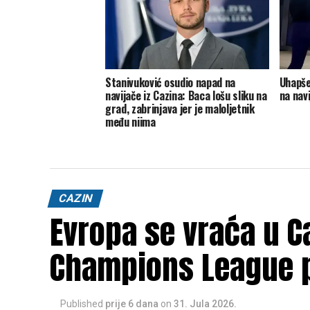
Stanivuković osudio napad na
Uhapše
navijače iz Cazina: Baca lošu sliku na
na navi
grad, zabrinjava jer je maloljetnik
među njima
CAZIN
Evropa se vraća u Ca
Champions League 
Published
prije 6 dana
on
31. Jula 2026.