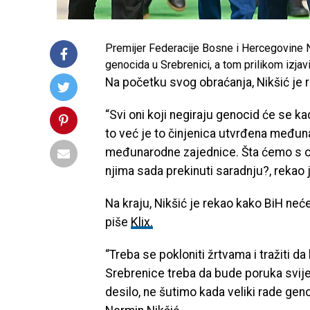
Premijer Federacije Bosne i Hercegovine N
genocida u Srebrenici, a tom prilikom izjavi
Na početku svog obraćanja, Nikšić je 
“Svi oni koji negiraju genocid će se k
to već je to činjenica utvrđena među
međunarodne zajednice. Šta ćemo s on
njima sada prekinuti saradnju?, rekao j
Na kraju, Nikšić je rekao kako BiH neće
piše
Klix.
“Treba se pokloniti žrtvama i tražiti 
Srebrenice treba da bude poruka svije
desilo, ne šutimo kada veliki rade geno