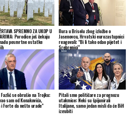
ŽRTAVA SPREMNO ZA UKOP U
Bura u Briselu zbog izložbe o
RIMA: Porodice još čekaju
Jasenovcu, Hrvatski eurozastupnici
nađu posmrtne ostatke
reagovali: “Bi li tako odao pijetet i
jih
Srebrenici”
 Fazlić se obrušio na Trojku:
Pitali smo političare za prognozu
vao sam od Konakovića,
utakmice: Neki su špijunirali
a i Forte da nešto urade”
Italijane, samo jedan misli da će BiH
izgubiti