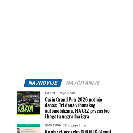
NAJNOVIJE
NAJČITANIJE
CAZIN
prije 2 sata
Cazin Grand Prix 2026 počinje
danas: Tri dana vrhunskog
automobilizma, FIA CEZ prvenstvo
i bogata nagradna igra
SMRTOVNICE
prije 1 dan
Na ahiret preselio ĆORALIĆ (Asim)