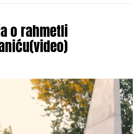
ja o rahmetli
aniću(video)