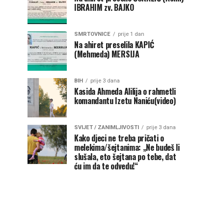
IBRAHIM zv. BAJKO
SMRTOVNICE
prije 1 dan
Na ahiret preselila KAPIĆ
(Mehmeda) MERSIJA
BIH
prije 3 dana
Kasida Ahmeda Alilija o rahmetli
komandantu Izetu Naniću(video)
SVIJET / ZANIMLJIVOSTI
prije 3 dana
Kako djeci ne treba pričati o
melekima/šejtanima: „Ne budeš li
slušala, eto šejtana po tebe, dat
ću im da te odvedu!“