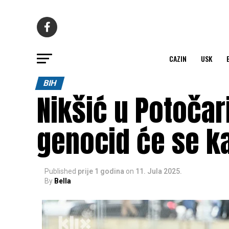
CAZIN
USK
BIH
Nikšić u Potočar
genocid će se k
Published
prije 1 godina
on
11. Jula 2025.
By
Bella