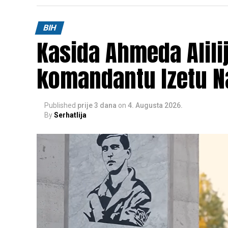
BIH
Kasida Ahmeda Alili
komandantu Izetu N
Published
prije 3 dana
on
4. Augusta 2026.
By
Serhatlija