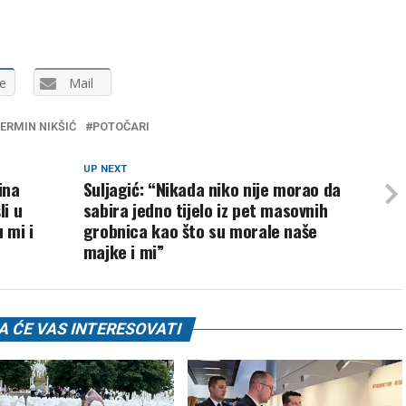
e
Mail
ERMIN NIKŠIĆ
POTOČARI
UP NEXT
ina
Suljagić: “Nikada niko nije morao da
li u
sabira jedno tijelo iz pet masovnih
 mi i
grobnica kao što su morale naše
majke i mi”
 ĆE VAS INTERESOVATI