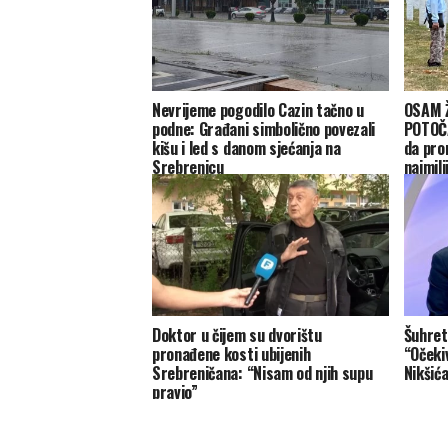
Nevrijeme pogodilo Cazin tačno u
OSAM 
podne: Građani simbolično povezali
POTOČA
kišu i led s danom sjećanja na
da pro
Srebrenicu
najmili
Doktor u čijem su dvorištu
Šuhret
pronađene kosti ubijenih
“Očeki
Srebreničana: “Nisam od njih supu
Nikšić
pravio”