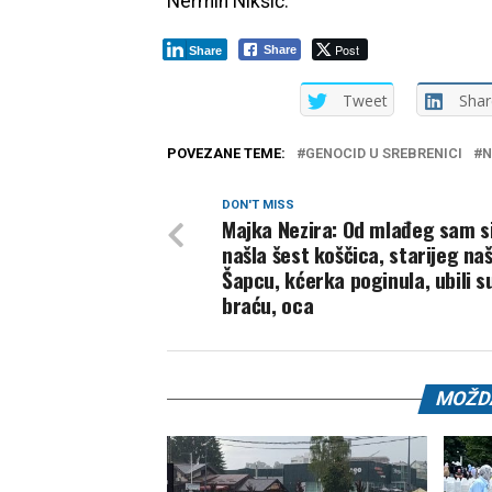
Nermin Nikšić.
Post
Share
Share
Tweet
Shar
POVEZANE TEME:
GENOCID U SREBRENICI
N
DON'T MISS
Majka Nezira: Od mlađeg sam s
našla šest koščica, starijeg naš
Šapcu, kćerka poginula, ubili su
braću, oca
MOŽDA