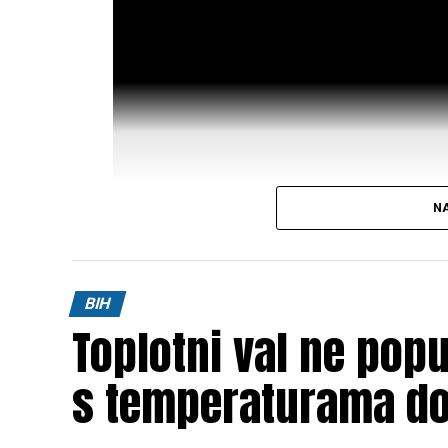
NA
Post
Share
Share
BIH
Toplotni val ne pop
Tweet
Share
s temperaturama do