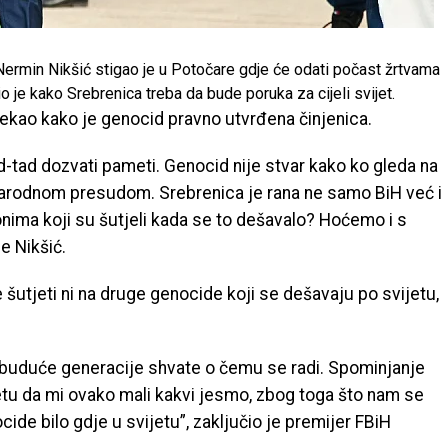
ermin Nikšić stigao je u Potočare gdje će odati počast žrtvama
o je kako Srebrenica treba da bude poruka za cijeli svijet.
rekao kako je genocid pravno utvrđena činjenica.
ad-tad dozvati pameti. Genocid nije stvar kako ko gleda na
narodnom presudom. Srebrenica je rana ne samo BiH već i
ima koji su šutjeli kada se to dešavalo? Hoćemo i s
e Nikšić.
 šutjeti ni na druge genocide koji se dešavaju po svijetu,
da buduće generacije shvate o čemu se radi. Spominjanje
tu da mi ovako mali kakvi jesmo, zbog toga što nam se
cide bilo gdje u svijetu”, zaključio je premijer FBiH