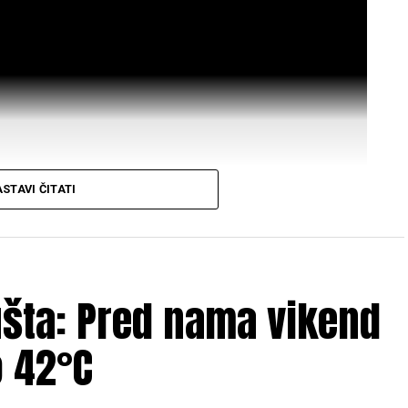
STAVI ČITATI
ušta: Pred nama vikend
Mail
 42°C