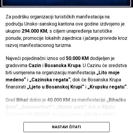
autobuse sa namjerom da se mogu propustiti vozila iz
suprotnog pravca.
Za podršku organizaciji turističkih manifestacija na
Ova godina iskorištena je u Nacionalnom parku Una za
području Unsko-sanskog kantona ove godine izdvojeno je
infrastrukturne radove i pripreme za doček sezone, a
ukupno
294.000 KM
, s ciljem unapređenja turističke
same vremenske prilike nisu pogodovale turizmu jer je
ponude, promocije lokalnih zajednica i jačanja privrede kroz
bilo hladno uz kišu i osjetno kašnjenje dolaska ljepšeg
razvoj manifestacionog turizma.
ljetnog vremena.
Najveći pojedinačni iznos od
50.000 KM
dodijeljen je
Od 2008. godine Vlada FBiH je NP-u Una usmjerila 10,5
gradovima
Cazin
i
Bosanska Krupa
. U Cazinu će sredstva
miliona KM, a u ovom mandatu čak 3.250.000 KM
biti usmjerena na organizaciju manifestacija
„Lito moje
medeno“
i
„Cazinska regata“
, dok će Bosanska Krupa
– Ipak, bez obzira na vremenske prilike, pa čak i ove
finansirati
„Ljeto u Bosanskoj Krupi“
i
„Krupsku regatu“
.
političke prilike koje su prethodnih sedmica bile aktivne,
nismo osjetili smanjenje broja dolazaka u NP Una kako
Grad
Bihać
dobio je
40.000 KM
za manifestacije
„Bihaćko
smo se plašili. Prema dosadašnjim pokazateljima, opet
ljeto“
,
„Summerfest“
i
„Winter park“
, dok je
Ključu
ćemo imati godinu sa rekordnim posjetama, a na statistiku
odobreno
46.000 KM
za organizaciju
„Ključke zime“
i
u ovom prvom periodu mnogo je utjecala naša odluka da
„Ključke regate“
.
otvorimo park za sve one koji su dolazili da proslave Prvi
NASTAVI ČITATI