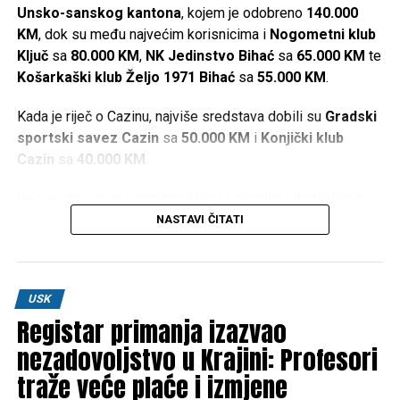
Unsko-sanskog kantona
, kojem je odobreno
140.000
KM
, dok su među najvećim korisnicima i
Nogometni klub
Ključ
sa
80.000 KM
,
NK Jedinstvo Bihać
sa
65.000 KM
te
Košarkaški klub Željo 1971 Bihać
sa
55.000 KM
.
Kada je riječ o Cazinu, najviše sredstava dobili su
Gradski
sportski savez Cazin
sa
50.000 KM
i
Konjički klub
Cazin
sa
40.000 KM
.
Iako je objavljena kompletna lista korisnika i dodijeljenih
iznosa, u dostupnim informacijama nisu navedeni kriteriji
NASTAVI ČITATI
prema kojima je određeno koliko će sredstava dobiti
pojedini sportski kolektiv.
Najveći pojedinačni iznosi
USK
Registar primanja izazvao
nezadovoljstvo u Krajini: Profesori
Sportski savez USK –
140.000 KM
traže veće plaće i izmjene
Nogometni klub “Ključ” –
80.000 KM