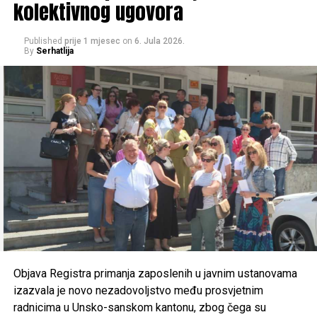
kolektivnog ugovora
Nogometni klub “Jedinstvo” Bihać –
65.000 KM
Košarkaški klub “Željo 1971” Bihać –
55.000 KM
Published
prije 1 mjesec
on
6. Jula 2026.
By
Serhatlija
Gradski sportski savez Cazin –
50.000 KM
Konjički klub “Krajišnik” Velika Kladuša –
50.000
KM
Konjički klub “Potkovica” Sanski Most –
50.000 KM
Konjički klub “Jedinstvo” Bihać –
40.000 KM
Konjički klub “Cazin” –
40.000 KM
Rukometni klub “Sana 7” Sanski Most –
35.000 KM
Raspodjela sredstava po gradovima
i klubovima
Objava Registra primanja zaposlenih u javnim ustanovama
Cazin – 166.200 KM
izazvala je novo nezadovoljstvo među prosvjetnim
radnicima u Unsko-sanskom kantonu, zbog čega su