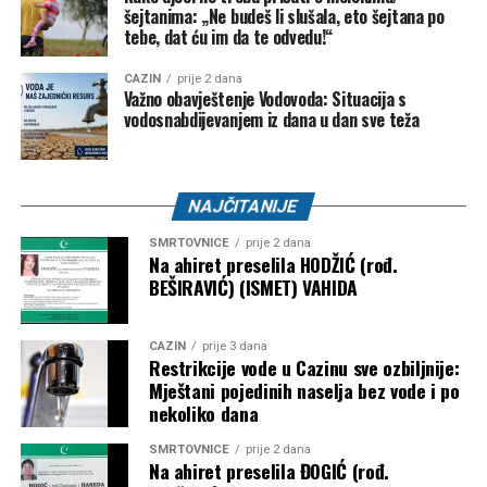
šejtanima: „Ne budeš li slušala, eto šejtana po
FK “Bratstvo-Veterani” –
5.000 KM
tebe, dat ću im da te odvedu!“
FK “Konjodor” –
3.000 KM
CAZIN
prije 2 dana
Važno obavještenje Vodovoda: Situacija s
FK “Bužim” –
3.000 KM
vodosnabdijevanjem iz dana u dan sve teža
OK “Bužim” –
3.000 KM
Airsoft klub “Otpisani” –
2.000 KM
NAJČITANIJE
ŽOK “Bužim” –
1.000 KM
SMRTOVNICE
prije 2 dana
Bosanski Petrovac – 3.500 KM
Na ahiret preselila HODŽIĆ (rođ.
BEŠIRAVIĆ) (ISMET) VAHIDA
Udruženje košarkaškog sporta “Mladost” –
2.000
KM
CAZIN
prije 3 dana
Restrikcije vode u Cazinu sve ozbiljnije:
Karate klub “Mladost” –
1.500 KM
Mještani pojedinih naselja bez vode i po
nekoliko dana
Objavljivanjem kompletne liste korisnika javnost je po prvi
put dobila detaljan uvid u raspodjelu dodatnih budžetskih
SMRTOVNICE
prije 2 dana
sredstava za sport. Ostaje otvoreno pitanje prema kojim su
Na ahiret preselila ĐOGIĆ (rođ.