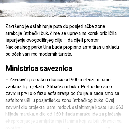
Završeno je asfaltiranje puta do posjetilačke zone i
atrakcije Štrbački buk, čime se uprava na korak približila
ispunjenju ovogodišnjeg cilja – da cijeli prostor
Nacionalnog parka Una bude propisno asfaltiran u skladu
sa očekivanjima modernih turista.
Ministrica saveznica
– Završivši preostalu dionicu od 900 metara, mi smo
zaokružili projekat u Štrbačkom buku. Prethodno smo
završili prvi dio faze asfaltiranja do Ćelija, a sada smo sa
asfaltom ušli u posjetilačku zonu Štrbačkog buka. Ovaj
završni dio projekta, sami radovi, asfaltiranje koštali su 663
hiljade maraka, a dio od 160 hiljada maraka ide za plaćanje
eksproprijacije zemljišta mještanima koji su bili vlasnici na
ovoj trasi. Uspjeli smo sve to uz potporu Federalnog