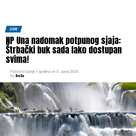
USK
NP Una nadomak potpunog sjaja:
Štrbački buk sada lako dostupan
svima!
Published
prije 1 godina
on
5. Juna 2025.
By
Bella