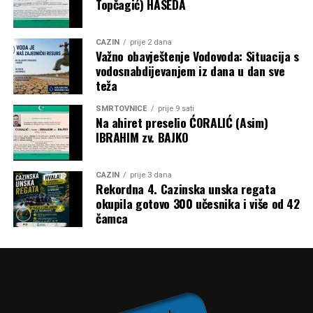
Topčagić) HASEDA
kriterijima određeni pojedinačni iznosi, budući da
obrazloženje metodologije raspodjele nije objavljeno.
CAZIN
prije 2 dana
Post
Share
Share
Važno obavještenje Vodovoda: Situacija s
vodosnabdijevanjem iz dana u dan sve
Tweet
Share
teža
SMRTOVNICE
prije 9 sati
Mail
Na ahiret preselio ĆORALIĆ (Asim)
IBRAHIM zv. BAJKO
CAZIN
prije 3 dana
Rekordna 4. Cazinska unska regata
okupila gotovo 300 učesnika i više od 42
čamca