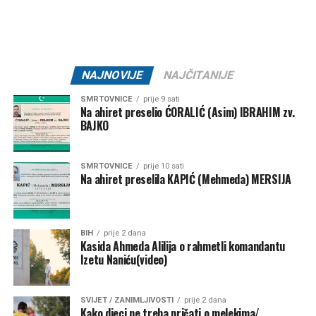
ŽNK “Željezničar 2011” –
10.000 KM
KK “Bratstvo” –
7.500 KM
NK “Željezničar 73” –
7.500 KM
NAJNOVIJE
NAJČITANIJE
MNK “Željo” –
5.000 KM
SMRTOVNICE
prije 9 sati
Na ahiret preselio ĆORALIĆ (Asim) IBRAHIM zv.
Klub borilačkih sportova “Serhat” –
1.500 KM
BAJKO
Ključ – 84.000 KM
SMRTOVNICE
prije 10 sati
NK “Ključ” –
80.000 KM
Na ahiret preselila KAPIĆ (Mehmeda) MERSIJA
Kanu-kajakaški klub “K4” –
2.000 KM
FK “Bajer 99” Velagići –
1.000 KM
BIH
prije 2 dana
Kasida Ahmeda Alilija o rahmetli komandantu
NK “Omladinac” Sanica –
1.000 KM
Izetu Naniću(video)
Bužim – 27.000 KM
SVIJET / ZANIMLJIVOSTI
prije 2 dana
NK “Vitez” –
10.000 KM
Kako djeci ne treba pričati o melekima/