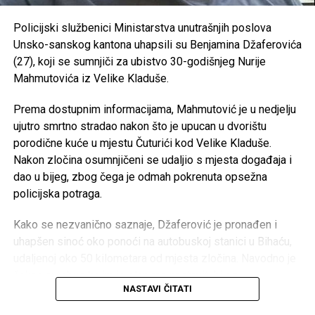
RK “Sana 7” –
35.000 KM
javnom sektoru
OKK “Sana” –
25.000 KM
Policijski službenici Ministarstva unutrašnjih poslova
https://antikorupcijausk.ba/V2/registar-zaposlenih-u-
Unsko-sanskog kantona uhapsili su Benjamina Džaferovića
SPD “Mulež” –
15.000 KM
javnom-sektoru/
(27), koji se sumnjiči za ubistvo 30-godišnjeg Nurije
SRD “Devet rijeka” –
15.000 KM
Mahmutovića iz Velike Kladuše.
Post
Share
Share
ŠN “Dream Team” –
10.000 KM
Prema dostupnim informacijama, Mahmutović je u nedjelju
Tweet
Share
AK “Sana” –
10.000 KM
ujutro smrtno stradao nakon što je upucan u dvorištu
porodične kuće u mjestu Čuturići kod Velike Kladuše.
Fitness klub “Sana” –
8.000 KM
Mail
Nakon zločina osumnjičeni se udaljio s mjesta događaja i
Judo klub “Sanski Most” –
7.500 KM
dao u bijeg, zbog čega je odmah pokrenuta opsežna
Karate klub “Hurije” –
5.000 KM
policijska potraga.
ŽOK “Sana” –
5.000 KM
Kako se nezvanično saznaje, Džaferović je pronađen i
Ronilački klub “Vir” –
5.000 KM
uhapšen sinoć oko ponoći na autobuskoj stanici u Bihaću,
udaljenoj oko 50 kilometara od mjesta zločina. Navodno je
Judo klub “Sana” –
3.000 KM
čekao autobus kojim je planirao nastaviti bijeg.
Velika Kladuša – 133.000 KM
NASTAVI ČITATI
Akciju hapšenja izveli su pripadnici Specijalne jedinice