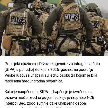
podrške razvoju turističke ponude.
Usvojena je nova odluka kojom se uređuju uslovi i
kriteriji za ostvarivanje prava na prednost pri
zapošljavanju i zadržavanju na poslu pripadnika
branilačkih kategorija.
Podržan je projekat Osnovne škole “Jezerski” iz
Bosanske Krupe, koji se realizuje u saradnji s
UNDP-om u okviru aktivnosti zelene tranzicije u
Bosni i Hercegovini.
Usvojen je program utroška grant sredstava za
Policijski službenici Državne agencije za istrage i zaštitu
Bihaćko muftijstvo i Ilmijju u ukupnom iznosu od
(SIPA) u ponedjeljak, 7. jula 2026. godine, na području
147.000 KM
.
Velike Kladuše uhapsili su jednu osobu za kojom je bila
Iz Vlade USK poručuju da će i u narednom periodu
raspisana međunarodna potjernica.
nastaviti provoditi mjere usmjerene na unapređenje
obrazovanja, podršku boračkoj populaciji, razvoj
Kako je saopćeno iz SIPA-e, hapšenje je izvršeno na
turizma i poboljšanje kvaliteta života građana
osnovu međunarodne potjernice koju je raspisao NCB
Unsko-sanskog kantona.
Interpol Beč, zbog sumnje da je uhapšena osoba