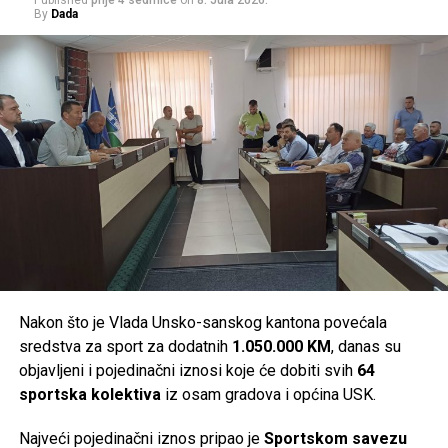
Published
prije 4 sedmice
on
8. Jula 2026.
By
Dada
(OSA BiH) i Ministarstva unutrašnjih poslova Unsko-
sanskog kantona.
Post
Share
Share
Tweet
Share
Mail
Nakon što je Vlada Unsko-sanskog kantona povećala
sredstva za sport za dodatnih
1.050.000 KM
, danas su
objavljeni i pojedinačni iznosi koje će dobiti svih
64
sportska kolektiva
iz osam gradova i općina USK.
Najveći pojedinačni iznos pripao je
Sportskom savezu