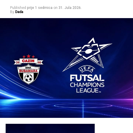
Published
prije 1 sedmica
on
31. Jula 2026.
By
Dada
Mail
POVEZANE TEME:
BARCELONA
INTER
LIGA PRVAKA
UP NEXT
Omladinski košarkaški klub Spalding Cazin, postiže
fantastične rezultate
DON'T MISS
Džanan zaprosio djevojku Aminu Smajić: “Uskoro
gospođa Musa”