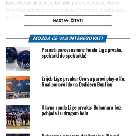
Ipak, Marciniak ga nije dosudio pa je u nastavku akcije
Dumfries ubacio pred gol gdje je Francesco Acerbi zabio
za 3:3, delirijum na tribinama i produžetke.
NASTAVI ČITATI
Another footage of the foul
MOŽDA ĆE VAS INTERESOVATI
on Gerard Martin
Poznati parovi osmine finala Lige prvaka,
spektakl do spektakla!
FIFA and UEFA were never
going to let a team not in
Žrijeb Lige prvaka: Ovo su parovi play-offa,
the Club World Cup win the
Real ponovo ide na Dedićevu Benficu
UCL
pic.twitter.com/Eks28twqCv
Glavna runda Lige prvaka: Bubamara bez
pobjede i u drugom kolu
— Brian (@Bri_an2)
May 6,
2025