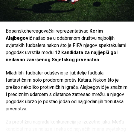
Navijači Schalkea sada s nestrpljenjem čekaju da klub i
zvanično potvrdi dolazak jednog od najboljih napadača koje
je Bosna i Hercegovina ikada imala.
Bosanskohercegovački reprezentativac
Kerim
Post
Share
Share
Alajbegović
našao se u odabranom društvu najboljih
svjetskih fudbalera nakon što je FIFA njegov spektakularni
Tweet
Share
pogodak uvrstila među
12 kandidata za najljepši gol
nedavno završenog Svjetskog prvenstva
.
Mail
Mladi bh. fudbaler oduševio je ljubitelje fudbala
fantastičnim solo prodorom protiv Katara. Nakon što je
prešao nekoliko protivničkih igrača, Alajbegović je snažnim
i preciznim udarcem s distance zatresao mrežu, a njegov
pogodak ubrzo je postao jedan od najgledanijih trenutaka
prvenstva.
Za prestižnu nagradu konkurencija je izuzetno jaka. Među
kandidatima se nalaze i neka od najvećih imena svjetskog