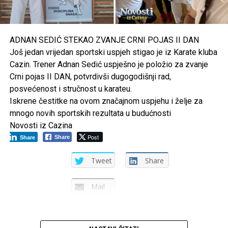
početak jedne velike košarkaške karijere.
Post
Share
Share
ADNAN SEDIĆ STEKAO ZVANJE CRNI POJAS II DAN
Tweet
Share
Još jedan vrijedan sportski uspjeh stigao je iz Karate kluba
Cazin. Trener Adnan Sedić uspješno je položio za zvanje
Mail
Crni pojas II DAN, potvrdivši dugogodišnji rad,
posvećenost i stručnost u karateu.
Iskrene čestitke na ovom značajnom uspjehu i želje za
mnogo novih sportskih rezultata u budućnosti
Novosti iz Cazina
Post
Share
Share
Tweet
Share
Mail