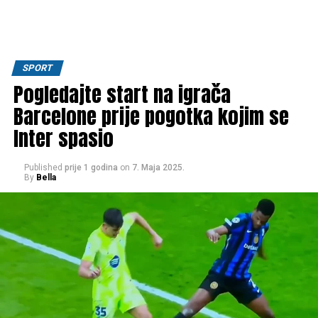
SPORT
Pogledajte start na igrača
Barcelone prije pogotka kojim se
Inter spasio
Published
prije 1 godina
on
7. Maja 2025.
By
Bella