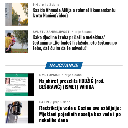
BIH
prije 3 dana
Kasida Ahmeda Alilija o rahmetli komandantu
Izetu Naniću(video)
SVIJET / ZANIMLJIVOSTI
prije 3 dana
Kako djeci ne treba pričati o melekima/
šejtanima: „Ne budeš li slušala, eto šejtana po
tebe, dat ću im da te odvedu!“
NAJČITANIJE
SMRTOVNICE
prije 4 dana
Na ahiret preselila HODŽIĆ (rođ.
BEŠIRAVIĆ) (ISMET) VAHIDA
CAZIN
prije 5 dana
Restrikcije vode u Cazinu sve ozbiljnije:
Mještani pojedinih naselja bez vode i po
nekoliko dana