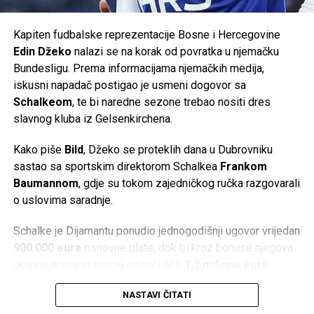
vrhunskog futsala.
Kapiten fudbalske reprezentacije Bosne i Hercegovine
Podržimo pravi krajiški sportski brend u novom
Edin Džeko
nalazi se na korak od povratka u njemačku
evropskom pohodu. Budimo dio priče koja se ispisuje
Bundesligu. Prema informacijama njemačkih medija,
pred našim očima.
iskusni napadač postigao je usmeni dogovor sa
Schalkeom
, te bi naredne sezone trebao nositi dres
Vidimo se u Cazinu!
slavnog kluba iz Gelsenkirchena.
Post
Share
Share
Kako piše
Bild
, Džeko se proteklih dana u Dubrovniku
sastao sa sportskim direktorom Schalkea
Frankom
Tweet
Share
Baumannom
, gdje su tokom zajedničkog ručka razgovarali
o uslovima saradnje.
Mail
Schalke je Dijamantu ponudio jednogodišnji ugovor vrijedan
900.000 eura
osnovne plate, dok bi kroz bonuse njegova
ukupna primanja mogla dostići oko
1,3 miliona eura
.
Nakon dodatnih pregovora, obje strane su, prema
NASTAVI ČITATI
navodima njemačkih medija, postigle usmeni dogovor.