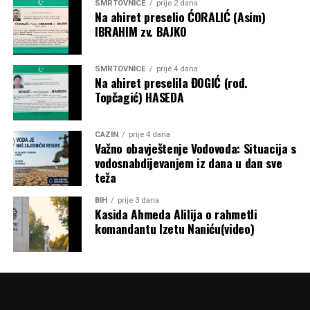
SMRTOVNICE
prije 2 dana
Na ahiret preselio ĆORALIĆ (Asim)
IBRAHIM zv. BAJKO
SMRTOVNICE
prije 4 dana
Na ahiret preselila ĐOGIĆ (rođ.
Topčagić) HASEDA
CAZIN
prije 4 dana
Važno obavještenje Vodovoda: Situacija s
vodosnabdijevanjem iz dana u dan sve
teža
BIH
prije 3 dana
Kasida Ahmeda Alilija o rahmetli
komandantu Izetu Naniću(video)