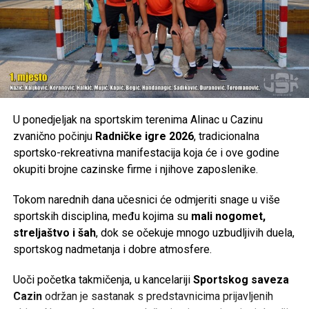
Tweet
Share
Mail
U ponedjeljak na sportskim terenima Alinac u Cazinu
zvanično počinju
Radničke igre 2026
, tradicionalna
sportsko-rekreativna manifestacija koja će i ove godine
okupiti brojne cazinske firme i njihove zaposlenike.
Tokom narednih dana učesnici će odmjeriti snage u više
sportskih disciplina, među kojima su
mali nogomet,
streljaštvo i šah
, dok se očekuje mnogo uzbudljivih duela,
sportskog nadmetanja i dobre atmosfere.
Uoči početka takmičenja, u kancelariji
Sportskog saveza
Cazin
održan je sastanak s predstavnicima prijavljenih