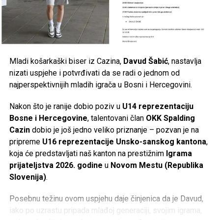
Mladi košarkaški biser iz Cazina,
Davud Šabić
, nastavlja
nizati uspjehe i potvrđivati da se radi o jednom od
najperspektivnijih mladih igrača u Bosni i Hercegovini.
Nakon što je ranije dobio poziv u
U14 reprezentaciju
Bosne i Hercegovine
, talentovani član
OKK Spalding
Cazin
dobio je još jedno veliko priznanje – pozvan je na
pripreme
U16 reprezentacije Unsko-sanskog kantona
,
koja će predstavljati naš kanton na prestižnim
Igrama
prijateljstva 2026. godine
u
Novom Mestu (Republika
Slovenija)
.
Posebnu težinu ovom uspjehu daje činjenica da je Davud,
iako po uzrastu pripada mlađoj generaciji, svojim igrama,