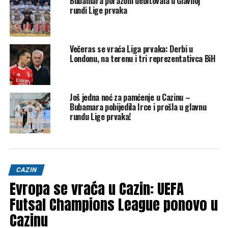
Bubamara porazom debitovala u Glavnoj
rundi Lige prvaka
Večeras se vraća Liga prvaka: Derbi u
Inter je u produžecima izborio pobjedu i finale Lige prvaka,
Londonu, na terenu i tri reprezentativca BiH
a iz Barcelone tvrde da je to bilo nezasluženo i to najviše
zbog ovog nekažnjenog starta.Podsjetimo, italijanska
ekipa je prvi finalista Lige prvaka nakon što je u sinoćnjem
Još jedna noć za pamćenje u Cazinu –
spektakularnom revanšu polufinala na svom terenu poslije
Bubamara pobijedila Irce i prošla u glavnu
produžetaka pobijedila Barcelonu 4:3 te se tako s ukupnih
rundu Lige prvaka!
7:6 plasirala u meč za naslov prvaka.
Inter će u finalu igrati protiv boljeg iz dvomeča PSG-a i
Arsenala, ekipa koje večeras igraju revanš.
CAZIN
KLix
Evropa se vraća u Cazin: UEFA
Futsal Champions League ponovo u
Post
Share
Share
Cazinu
Tweet
Share