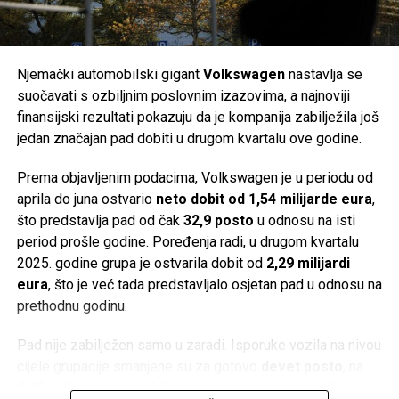
kupanje prate službene obavijesti lokalnih zavoda za javno
godina gotovo učetverostručeni, ali je širenje finansirano
zdravstvo, posebno nakon obilnih kiša, kada postoji veća
velikim zaduživanjem i milijunskim investicijama,
mogućnost privremenog mikrobiološkog onečišćenja mora.
uključujući razvoj baterija za električne automobile.
Njemački automobilski gigant
Volkswagen
nastavlja se
Post
Share
Share
Problemi su postali vidljivi već 2022. godine. Kompanija je
suočavati s ozbiljnim poslovnim izazovima, a najnoviji
postala previše zavisna od Applea, dok su inflacija,
finansijski rezultati pokazuju da je kompanija zabilježila još
Tweet
Share
usporavanje svjetske ekonomije, slabija potražnja za
jedan značajan pad dobiti u drugom kvartalu ove godine.
potrošačkom elektronikom, jaka konkurencija iz Azije i
Mail
Prema objavljenim podacima, Volkswagen je u periodu od
poremećaji u lancima snabdijevanja dodatno pogoršali
aprila do juna ostvario
neto dobit od 1,54 milijarde eura
,
poslovanje.
što predstavlja pad od čak
32,9 posto
u odnosu na isti
Istovremeno, Vartine baterije za električna vozila nisu
period prošle godine. Poređenja radi, u drugom kvartalu
ostvarile očekivani tržišni uspjeh. Njihov jedini poznati
2025. godine grupa je ostvarila dobit od
2,29 milijardi
kupac bio je
Porsche
, a proizvod je ostao ograničen na
eura
, što je već tada predstavljalo osjetan pad u odnosu na
manji segment hibridnih automobila.
prethodnu godinu.
Ima li Varta budućnost?
Pad nije zabilježen samo u zaradi. Isporuke vozila na nivou
cijele grupacije smanjene su za gotovo
devet posto
, na
Kako su dugovi rasli, kompanija je uvela skraćeno radno
2,08 miliona automobila
, dok je najveći udarac došao s