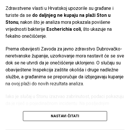
plan je izdvajanje poslovanja s baterijama za domaćinstvo i
Zdravstvene vlasti u Hrvatskoj upozorile su građane i
formiranje nove vlasničke strukture za taj segment.
turiste da se
do daljnjeg ne kupaju na plaži Ston u
Stonu
, nakon što je analiza mora pokazala povišene
Više od stoljeća tradicije
vrijednosti bakterije
Escherichia coli
, što ukazuje na
fekalno onečišćenje.
Korijeni Varte sežu u
1887. godinu
, a naziv kompanije
nastao je od njemačkog izraza
Vertrieb, Aufladung,
Prema obavijesti Zavoda za javno zdravstvo Dubrovačko-
Reparatur transportabler Akkumulatoren
(prodaja, punjenje
neretvanske županije, uzorkovanje mora nastavit će se sve
i popravka prenosnih akumulatora). Njene baterije koristio
dok se ne utvrdi da je onečišćenje uklonjeno. O slučaju su
je čak i poznati istraživač
Fridtjof Nansen
tokom polarnih
obaviještene Inspekcija zaštite okoliša i druge nadležne
ekspedicija.
službe, a građanima se preporučuje da izbjegavaju kupanje
na ovoj plaži do novih rezultata analiza.
Međutim, historija kompanije ima i tamnu stranu. Početkom
20. stoljeća tadašnji proizvođač AFA preuzima industrijalac
Iako je slučaj u Stonu izazvao zabrinutost, podaci pokazuju
Günther Quandt
, čija je porodica kasnije postala poznata
da je riječ o pojedinačnom incidentu. Na posljednjim
kao većinski vlasnik BMW-a. Tokom nacističke Njemačke
redovnim mjerenjima kvaliteta mora na području
kompanija je koristila prisilni rad logoraša i ratnih
NASTAVI ČITATI
Dubrovačko-neretvanske županije bila je vrlo dobra – od
zarobljenika u fabrikama akumulatora širom okupirane
ukupno 127 kontrolisanih plaža, čak 126 ocijenjeno je kao
Evrope, gdje su radili u izuzetno opasnim uslovima bez