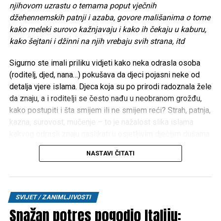
njihovom uzrastu o temama poput vječnih
džehennemskih patnji i azaba, govore mališanima o tome
kako meleki surovo kažnjavaju i kako ih čekaju u kaburu,
kako šejtani i džinni na njih vrebaju svih strana, itd
Sigurno ste imali priliku vidjeti kako neka odrasla osoba
(roditelj, djed, nana…) pokušava da djeci pojasni neke od
detalja vjere islama. Djeca koja su po prirodi radoznala žele
da znaju, a i roditelji se često nađu u neobranom grožđu,
kako postupiti i šta smijem ili ne smijem reći? Strah, patnja,
kazna, surovost, mučenje – to je nažalost slika islama
kakvog odrasli znaju naslikati u osjetljivim dječijim dušama.
Iz iskustva poznajem roditelje koji su djecu na takav način
NASTAVI ČITATI
doslovno istraumirali. Možda zvuči čudno, ali pojedini
roditelji djeci prikazuju video-snimke neprilagođene
njihovom uzrastu o temama poput vječnih džehennemskih
patnji i azaba, govore mališanima o tome kako meleki
SVIJET / ZANIMLJIVOSTI
surovo kažnjavaju i kako ih čekaju u kaburu, kako šejtani i
Snažan potres pogodio Italiju:
džinni na njih vrebaju svih strana, itd.