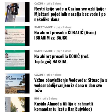
CAZIN
prije 5 dana
historijskog Mundijala 2030., koji će biti održan na tri
Restrikcije vode u Cazinu sve ozbiljnije:
kontinenta i u šest država.
Mještani pojedinih naselja bez vode i po
nekoliko dana
Post
Share
Share
SMRTOVNICE
prije 2 dana
Na ahiret preselio ĆORALIĆ (Asim)
Tweet
Share
IBRAHIM zv. BAJKO
Mail
SMRTOVNICE
prije 4 dana
Na ahiret preselila ĐOGIĆ (rođ.
Topčagić) HASEDA
CAZIN
prije 4 dana
Važno obavještenje Vodovoda: Situacija s
vodosnabdijevanjem iz dana u dan sve
teža
BIH
prije 3 dana
Kasida Ahmeda Alilija o rahmetli
komandantu Izetu Naniću(video)