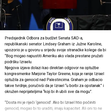
Predsjednik Odbora za budžet Senata SAD-a,
republikanski senator Lindsey Graham iz Južne Karoline,
upozorio je u govoru u srijedu svoje stranačke kolege da bi
“Bog mogao napustiti Ameriku ako vlada prestane pružati
podršku Izraelu.
Njegova izjava dolazi kao direktan odgovor na optužbe
kongresmenke Marjorie Taylor Greene, koja je ranije Izrael
optužila za genocid nad Palestincima. Graham je odbacio
takve tvrdnje, poručivši da je Izrael “u borbi za opstanak” i
okružen neprijateljima “koji bi ih ubili sve da mogu”.
“Dosta mi je riječi ‘genocid’. Ako bi Izrael htio počiniti
genocid, mogao bi to uraditi, imaju kapacitet. Ali oni to ne