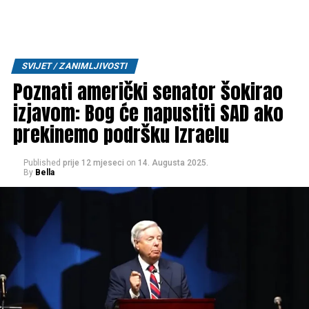
SVIJET / ZANIMLJIVOSTI
Poznati američki senator šokirao
izjavom: Bog će napustiti SAD ako
prekinemo podršku Izraelu
Published
prije 12 mjeseci
on
14. Augusta 2025.
By
Bella