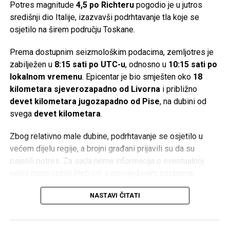
Potres magnitude
4,5 po Richteru
pogodio je u jutros
igračku!
‘ Nakon pronalaska izgubljene stvari, treba dijete
središnji dio Italije, izazvavši podrhtavanje tla koje se
podsjetiti da mu je Allah, dž.š., pomogao da pronađe
osjetilo na širem području Toskane.
igračku i da se treba zahvaliti. Ovakav pristup u dječijim
srcima razvija osjećaj ljubavi prema Onome Koji ga pazi i
Prema dostupnim seizmološkim podacima, zemljotres je
pomaže.
zabilježen u
8:15 sati po UTC-u
, odnosno u
10:15 sati po
lokalnom vremenu
. Epicentar je bio smješten oko
18
Druga mogućnost je da se dijete pred polazak na spavanje
kilometara sjeverozapadno od Livorna
i približno
podstakne na učenje Ajetu-l-Kursijje. Ova prilika se
devet kilometara jugozapadno od Pise
, na dubini od
iskoristi da se kod djeteta razvije lijepo mišljenje o
svega
devet kilometara
.
melekima. „
Sine, ako ovo proučiš, dragi Allah ti pošalje
meleka koji te cijelu noć čuva! Ne može ti niko ništa
Zbog relativno male dubine, podrhtavanje se osjetilo u
naštetiti. Allah će ti poslati čuvara koji je jak i ne da
većem dijelu regije, a brojni građani prijavili su da su
nikome na tebe.
“
osjetili potres. Za sada nema informacija o eventualnoj
većoj materijalnoj šteti niti o povrijeđenim osobama.
Na kraju, treba istaći da naše riječi i djela moraju ići ruku
pod ruku. Ukoliko sami ne živimo i ne praktikujemo islam,
Italija se nalazi na jednom od seizmički najaktivnijih
NASTAVI ČITATI
ukoliko govorimo drugima učite Kur’an, a sami to ne
područja u Evropi, gdje dolazi do sudara Afričke i
radimo, naše riječi neće naći odjeka u srcima naše djece.
Euroazijske tektonske ploče. Upravo zbog toga ova zemlja
Ukoliko nas i poslušaju, to je običan mehanički proces iz