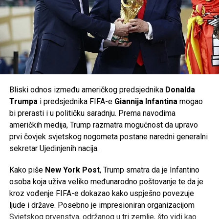
radničkog vijeća, ali i vlasti savezne pokrajine
Donja
Saska
, koja posjeduje oko
20 posto udjela
u
Tweet
Share
Volkswagenu i ima značajan utjecaj u nadzornom odboru
kompanije. Prema njemačkim medijima, odbor je u početnoj
Mail
fazi odbio dio predloženih mjera.
Volkswagen je ranije potvrdio da će do kraja decenije u
Njemačkoj biti ugašeno
50.000 radnih mjesta
, od čega će
Bliski odnos između američkog predsjednika
Donalda
35.000
biti u matičnom brendu Volkswagen, dok će
Trumpa
i predsjednika FIFA-e
Giannija Infantina
mogao
ostatak biti raspoređen na kompanije unutar grupacije,
bi prerasti i u političku saradnju. Prema navodima
uključujući
Audi
i
Porsche
. Do sada je više od
37.000
američkih medija, Trump razmatra mogućnost da upravo
zaposlenih
već prihvatilo programe dobrovoljnog odlaska
prvi čovjek svjetskog nogometa postane naredni generalni
iz kompanije.
sekretar Ujedinjenih nacija.
Najnoviji poslovni rezultati potvrđuju da se najveći
Kako piše
New York Post
, Trump smatra da je Infantino
evropski proizvođač automobila nalazi pred jednim od
osoba koja uživa veliko međunarodno poštovanje te da je
najvećih izazova u svojoj historiji, dok će naredni mjeseci
kroz vođenje FIFA-e dokazao kako uspješno povezuje
biti ključni za budući smjer razvoja kompanije.
ljude i države. Posebno je impresioniran organizacijom
Svjetskog prvenstva, održanog u tri zemlje, što vidi kao