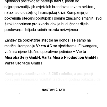
Njemački proizvođač baterija
Varta
, jedan od
najprepoznatljivijih svjetskih brendova u ovom sektoru,
nalazi se u ozbiljnoj finansijskoj krizi. Kompanija je
pokrenula stečajni postupak i planira značajno smanjiti svoj
široki asortiman proizvoda, dok je budućnost dijela
poslovanja i hiljada radnih mjesta neizvjesna.
Zahtjev za pokretanje stečaja ne odnosi se samo na
matičnu kompaniju
Varta AG
sa sjedištem u Ellwangenu,
već i na njene ključne operativne jedinice –
Varta
Microbattery GmbH, Varta Micro Production GmbH
i
Varta Storage GmbH
.
Kompanija zapošljava oko
3.260 radnika
, a posljednji
objavljeni finansijski rezultati za 2024. godinu pokazuju da
je ostvarila prihod veći od
790 miliona eura
, ali i gubitak
NASTAVI ČITATI
od oko
64,5 miliona eura
.
Gubitak Applea i zatvaranje fabrike