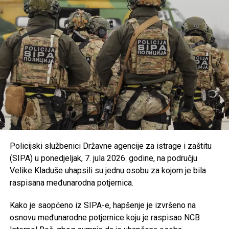
manifestacije gradova i općina u USK kroz program
podrške razvoju turističke ponude.
Usvojena je nova odluka kojom se uređuju uslovi i
kriteriji za ostvarivanje prava na prednost pri
zapošljavanju i zadržavanju na poslu pripadnika
branilačkih kategorija.
Podržan je projekat Osnovne škole “Jezerski” iz
Bosanske Krupe, koji se realizuje u saradnji s
UNDP-om u okviru aktivnosti zelene tranzicije u
Bosni i Hercegovini.
Usvojen je program utroška grant sredstava za
Policijski službenici Državne agencije za istrage i zaštitu
Bihaćko muftijstvo i Ilmijju u ukupnom iznosu od
(SIPA) u ponedjeljak, 7. jula 2026. godine, na području
147.000 KM
.
Velike Kladuše uhapsili su jednu osobu za kojom je bila
Iz Vlade USK poručuju da će i u narednom periodu
raspisana međunarodna potjernica.
nastaviti provoditi mjere usmjerene na unapređenje
obrazovanja, podršku boračkoj populaciji, razvoj
Kako je saopćeno iz SIPA-e, hapšenje je izvršeno na
turizma i poboljšanje kvaliteta života građana
osnovu međunarodne potjernice koju je raspisao NCB