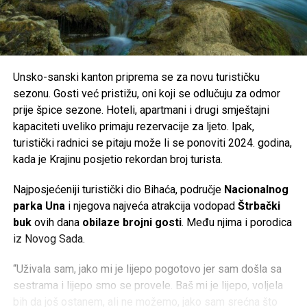
Unsko-sanski kanton priprema se za novu turističku
sezonu. Gosti već pristižu, oni koji se odlučuju za odmor
prije špice sezone. Hoteli, apartmani i drugi smještajni
kapaciteti uveliko primaju rezervacije za ljeto. Ipak,
turistički radnici se pitaju može li se ponoviti 2024. godina,
kada je Krajinu posjetio rekordan broj turista.
Najposjećeniji turistički dio Bihaća, područje
Nacionalnog
parka Una
i njegova najveća atrakcija vodopad
Štrbački
buk
ovih dana
obilaze brojni gosti
. Među njima i porodica
iz Novog Sada.
“Uživala sam, jako mi je lijepo pogotovo jer sam došla sa
sestrama i lijepo smo se provele. Baš mi je lijepo, voljela
bih da još ostanem, ali ne možemo, jako sam srećna što