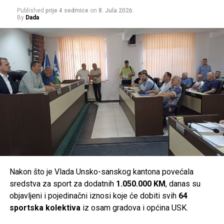
e, Obavještajno-sigurnosne agencije Bosne i Hercegovine
Published
prije 4 sedmice
on
8. Jula 2026.
By
Dada
(OSA BiH) i Ministarstva unutrašnjih poslova Unsko-
sanskog kantona.
Post
Share
Share
Tweet
Share
Mail
Nakon što je Vlada Unsko-sanskog kantona povećala
sredstva za sport za dodatnih
1.050.000 KM
, danas su
objavljeni i pojedinačni iznosi koje će dobiti svih
64
sportska kolektiva
iz osam gradova i općina USK.