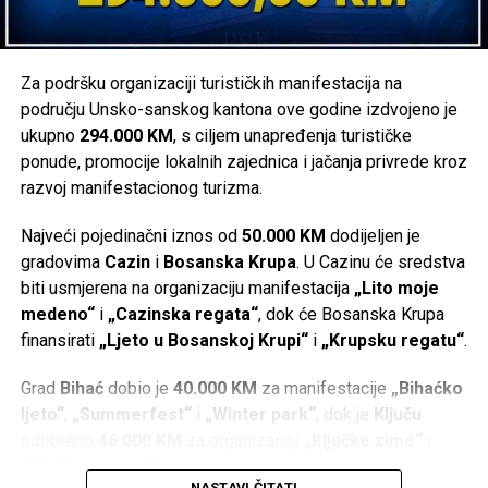
U Turističkoj zajednici se stoga nadaju da će BiH ukinuti
vize za goste iz arapskih zemalja, barem u ljetnoj sezoni,
Za podršku organizaciji turističkih manifestacija na
čime bi zadržala ne samo ove turiste, već i posjetioce, iz
području Unsko-sanskog kantona ove godine izdvojeno je
brojnih europskih zemlja koji su BiH odabrali kao svoju
ukupno
294.000 KM
, s ciljem unapređenja turističke
turističku destinaciju.
ponude, promocije lokalnih zajednica i jačanja privrede kroz
razvoj manifestacionog turizma.
Radiosarajevo.ba
Najveći pojedinačni iznos od
50.000 KM
dodijeljen je
Post
Share
Share
gradovima
Cazin
i
Bosanska Krupa
. U Cazinu će sredstva
biti usmjerena na organizaciju manifestacija
„Lito moje
Tweet
Share
medeno“
i
„Cazinska regata“
, dok će Bosanska Krupa
finansirati
„Ljeto u Bosanskoj Krupi“
i
„Krupsku regatu“
.
Mail
Grad
Bihać
dobio je
40.000 KM
za manifestacije
„Bihaćko
POVEZANE TEME:
RIJEKA UNA
TURIZAM
ljeto“
,
„Summerfest“
i
„Winter park“
, dok je
Ključu
UNSKO-SANSKI KANTON
odobreno
46.000 KM
za organizaciju
„Ključke zime“
i
UP NEXT
„Ključke regate“
.
Islamović se preko fan profila hvali da je on zaslužan za
NASTAVI ČITATI