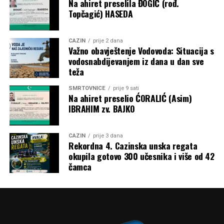
sredstava za sport. Ostaje otvoreno pitanje prema kojim su
Na ahiret preselila ĐOGIĆ (rođ.
Topčagić) HASEDA
kriterijima određeni pojedinačni iznosi, budući da
obrazloženje metodologije raspodjele nije objavljeno.
CAZIN
prije 2 dana
Post
Share
Share
Važno obavještenje Vodovoda: Situacija s
vodosnabdijevanjem iz dana u dan sve
Tweet
Share
teža
SMRTOVNICE
prije 9 sati
Mail
Na ahiret preselio ĆORALIĆ (Asim)
IBRAHIM zv. BAJKO
CAZIN
prije 3 dana
Rekordna 4. Cazinska unska regata
okupila gotovo 300 učesnika i više od 42
čamca