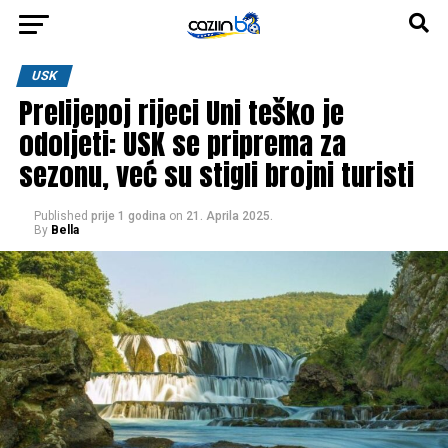
USK
Prelijepoj rijeci Uni teško je
odoljeti: USK se priprema za
sezonu, već su stigli brojni turisti
Published
prije 1 godina
on
21. Aprila 2025.
By
Bella