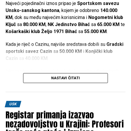
Najveći pojedinačni iznos pripao je
Sportskom savezu
Unsko-sanskog kantona
, kojem je odobreno
140.000
KM
, dok su među najvećim korisnicima i
Nogometni klub
Ključ
sa
80.000 KM
,
NK Jedinstvo Bihać
sa
65.000 KM
te
Košarkaški klub Željo 1971 Bihać
sa
55.000 KM
.
Kada je riječ o Cazinu, najviše sredstava dobili su
Gradski
sportski savez Cazin
sa
50.000 KM
i
Konjički klub
Cazin
sa
40.000 KM
.
Iako je objavljena kompletna lista korisnika i dodijeljenih
iznosa, u dostupnim informacijama nisu navedeni kriteriji
NASTAVI ČITATI
prema kojima je određeno koliko će sredstava dobiti
pojedini sportski kolektiv.
Najveći pojedinačni iznosi
USK
Registar primanja izazvao
nezadovoljstvo u Krajini: Profesori
Sportski savez USK –
140.000 KM