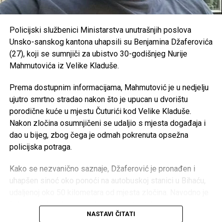
OVDJE možete vidjeti kolike plate imaju zaposleni u
RK “Sana 7” –
35.000 KM
javnom sektoru
OKK “Sana” –
25.000 KM
Policijski službenici Ministarstva unutrašnjih poslova
https://antikorupcijausk.ba/V2/registar-zaposlenih-u-
Unsko-sanskog kantona uhapsili su Benjamina Džaferovića
SPD “Mulež” –
15.000 KM
javnom-sektoru/
(27), koji se sumnjiči za ubistvo 30-godišnjeg Nurije
SRD “Devet rijeka” –
15.000 KM
Mahmutovića iz Velike Kladuše.
Post
Share
Share
ŠN “Dream Team” –
10.000 KM
Prema dostupnim informacijama, Mahmutović je u nedjelju
Tweet
Share
AK “Sana” –
10.000 KM
ujutro smrtno stradao nakon što je upucan u dvorištu
porodične kuće u mjestu Čuturići kod Velike Kladuše.
Fitness klub “Sana” –
8.000 KM
Mail
Nakon zločina osumnjičeni se udaljio s mjesta događaja i
Judo klub “Sanski Most” –
7.500 KM
dao u bijeg, zbog čega je odmah pokrenuta opsežna
Karate klub “Hurije” –
5.000 KM
policijska potraga.
ŽOK “Sana” –
5.000 KM
Kako se nezvanično saznaje, Džaferović je pronađen i
Ronilački klub “Vir” –
5.000 KM
uhapšen sinoć oko ponoći na autobuskoj stanici u Bihaću,
udaljenoj oko 50 kilometara od mjesta zločina. Navodno je
Judo klub “Sana” –
3.000 KM
čekao autobus kojim je planirao nastaviti bijeg.
Velika Kladuša – 133.000 KM
NASTAVI ČITATI