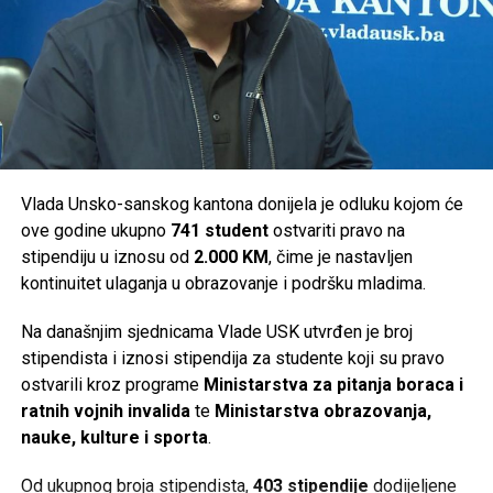
Bosanski Petrovac –
36.000 KM
Ključ –
46.000 KM
Sanski Most –
36.000 KM
Velika Kladuša –
36.000 KM
Ukupno je za podršku turističkim manifestacijama na
području Unsko-sanskog kantona izdvojeno
294.000 KM
.
Vlada Unsko-sanskog kantona donijela je odluku kojom će
ove godine ukupno
741 student
ostvariti pravo na
Post
Share
Share
stipendiju u iznosu od
2.000 KM
, čime je nastavljen
kontinuitet ulaganja u obrazovanje i podršku mladima.
Tweet
Share
Na današnjim sjednicama Vlade USK utvrđen je broj
Mail
stipendista i iznosi stipendija za studente koji su pravo
ostvarili kroz programe
Ministarstva za pitanja boraca i
ratnih vojnih invalida
te
Ministarstva obrazovanja,
nauke, kulture i sporta
.
Od ukupnog broja stipendista,
403 stipendije
dodijeljene