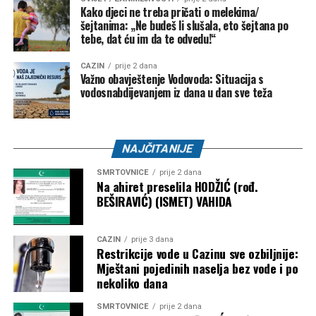
NK “Vitez” –
10.000 KM
Kako djeci ne treba pričati o melekima/
šejtanima: „Ne budeš li slušala, eto šejtana po
FK “Bratstvo-Veterani” –
5.000 KM
tebe, dat ću im da te odvedu!“
FK “Konjodor” –
3.000 KM
CAZIN
prije 2 dana
Važno obavještenje Vodovoda: Situacija s
FK “Bužim” –
3.000 KM
vodosnabdijevanjem iz dana u dan sve teža
OK “Bužim” –
3.000 KM
Airsoft klub “Otpisani” –
2.000 KM
NAJČITANIJE
ŽOK “Bužim” –
1.000 KM
SMRTOVNICE
prije 2 dana
Bosanski Petrovac – 3.500 KM
Na ahiret preselila HODŽIĆ (rođ.
BEŠIRAVIĆ) (ISMET) VAHIDA
Udruženje košarkaškog sporta “Mladost” –
2.000
KM
CAZIN
prije 3 dana
Restrikcije vode u Cazinu sve ozbiljnije:
Karate klub “Mladost” –
1.500 KM
Mještani pojedinih naselja bez vode i po
nekoliko dana
Objavljivanjem kompletne liste korisnika javnost je po prvi
put dobila detaljan uvid u raspodjelu dodatnih budžetskih
SMRTOVNICE
prije 2 dana