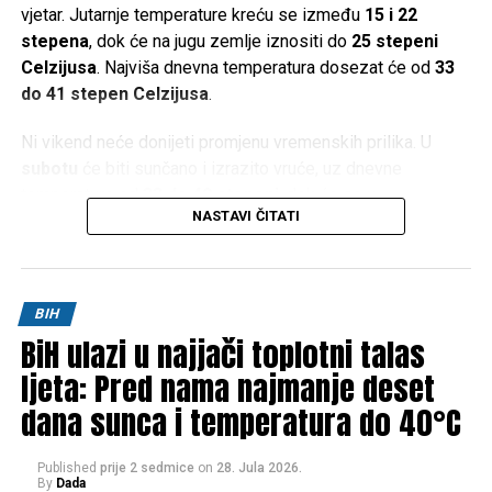
vjetar. Jutarnje temperature kreću se između
15 i 22
stepena
, dok će na jugu zemlje iznositi do
25 stepeni
Celzijusa
. Najviša dnevna temperatura dosezat će od
33
do 41 stepen Celzijusa
.
Ni vikend neće donijeti promjenu vremenskih prilika. U
subotu
će biti sunčano i izrazito vruće, uz dnevne
temperature od
33 do 40 stepeni
, dok će se u
NASTAVI ČITATI
Hercegovini živa u termometru penjati i do
42 stepena
Celzijusa
.
Slično vrijeme očekuje se i u
nedjelju
, kada će maksimalne
BIH
temperature u većem dijelu zemlje iznositi između
34 i 40
BiH ulazi u najjači toplotni talas
stepeni
, a na jugu ponovo do
42 stepena Celzijusa
.
ljeta: Pred nama najmanje deset
Prema trenutnim prognozama, ni početak naredne sedmice
dana sunca i temperatura do 40°C
neće donijeti olakšanje. Nastavit će se sunčano i vrlo toplo
vrijeme, uz jutarnje temperature od
15 do 22 stepena
(na
Published
prije 2 sedmice
on
28. Jula 2026.
jugu do
25
), dok će dnevne vrijednosti ponovo dosezati
34
By
Dada