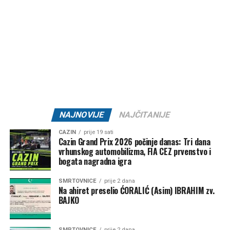
padavine za sada nisu na vidiku.
Post
Share
Share
Tweet
Share
Mail
NAJNOVIJE
NAJČITANIJE
CAZIN
prije 19 sati
Cazin Grand Prix 2026 počinje danas: Tri dana
vrhunskog automobilizma, FIA CEZ prvenstvo i
bogata nagradna igra
SMRTOVNICE
prije 2 dana
Na ahiret preselio ĆORALIĆ (Asim) IBRAHIM zv.
BAJKO
SMRTOVNICE
prije 2 dana