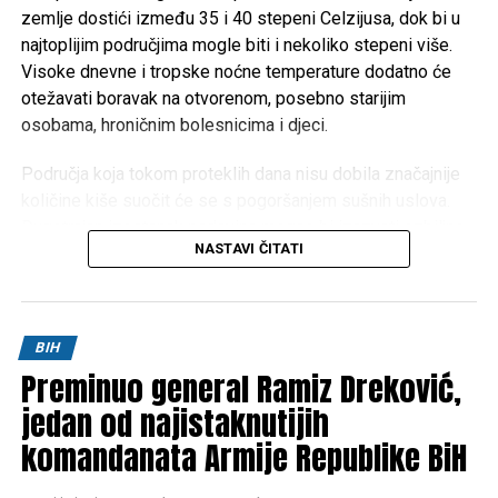
zemlje dostići između 35 i 40 stepeni Celzijusa, dok bi u
najtoplijim područjima mogle biti i nekoliko stepeni više.
Visoke dnevne i tropske noćne temperature dodatno će
otežavati boravak na otvorenom, posebno starijim
osobama, hroničnim bolesnicima i djeci.
Područja koja tokom proteklih dana nisu dobila značajnije
količine kiše suočit će se s pogoršanjem sušnih uslova.
Dugotrajan izostanak padavina mogao bi izazvati ozbiljne
NASTAVI ČITATI
posljedice za poljoprivredu, vodotokove i povećati rizik od
izbijanja šumskih i niskih požara.
Meteorolozi za sada ne mogu sa sigurnošću odrediti kada
BIH
će doći do promjene vremena. Prema trenutnim
Preminuo general Ramiz Dreković,
prognostičkim modelima, toplotni talas će potrajati
najmanje do oko
jedan od najistaknutijih
10. augusta
, ali je riječ o periodu koji je
još uvijek dovoljno udaljen da bi prognoze bile potpuno
komandanata Armije Republike BiH
pouzdane.