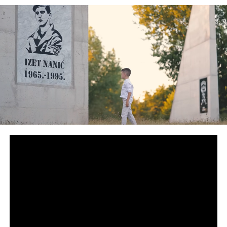
vjerujem da ovo pišem.
Samo dan ranije dijelio
sam radost zbog uspjeha
jednog prijatelja iz…
Posted by
Almin
Muftić
on
Saturday, May
10, 2025
I neka tvojoj porodici podari sabur, jer izgubiti tebe znači
izgubiti
blagoslov
. Zauvijek ćeš biti dio mene, dio naših
studentskih dana, dio života koji si obasjao”, stoji u opisu
objave Seminovog kolege
Almina Muftića
.
Post
Share
Share