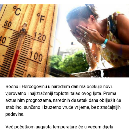
do 40 stepeni
, odnosno do
42 stepena
u Hercegovini.
Zbog ekstremno visokih temperatura, nadležni pozivaju
građane na dodatni oprez. Preporučuje se redovna
hidratacija, izbjegavanje boravka na otvorenom u
najtoplijem dijelu dana, nošenje lagane i svijetle odjeće te
zaštita od direktnog sunčevog zračenja.
Poseban oprez savjetuje se
starijim osobama, djeci,
hroničnim bolesnicima i svima koji rade na otvorenom
,
uz preporuku da se pridržavaju savjeta ljekara i, ukoliko je
moguće, borave u rashlađenim prostorijama tokom
najtoplijeg dijela dana.
Bosnu i Hercegovinu u narednim danima očekuje novi,
vjerovatno i najizraženiji toplotni talas ovog ljeta. Prema
Post
Share
Share
aktuelnim prognozama, narednih desetak dana obilježit će
stabilno, sunčano i izuzetno vruće vrijeme, bez značajnijih
Tweet
Share
padavina.
Mail
Već početkom augusta temperature će u većem dijelu