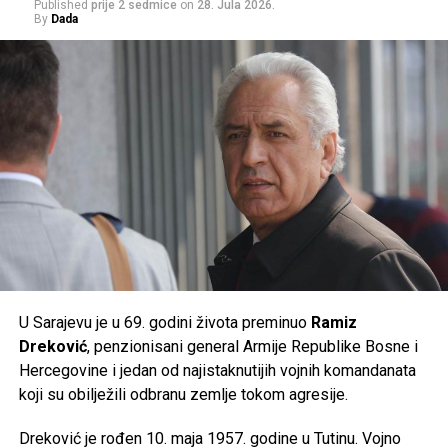
Published
prije 2 sedmice
on
28. Jula 2026.
Građanima se savjetuje da izbjegavaju duži boravak na
By
Dada
suncu u najtoplijem dijelu dana, unose dovoljno tečnosti i
prate preporuke nadležnih službi, jer će naredni dani
donijeti ekstremne ljetne vrućine kakve se rijetko bilježe.
Post
Share
Share
Tweet
Share
Mail
U Sarajevu je u 69. godini života preminuo
Ramiz
Dreković
, penzionisani general Armije Republike Bosne i
Hercegovine i jedan od najistaknutijih vojnih komandanata
koji su obilježili odbranu zemlje tokom agresije.
Dreković je rođen 10. maja 1957. godine u Tutinu. Vojno