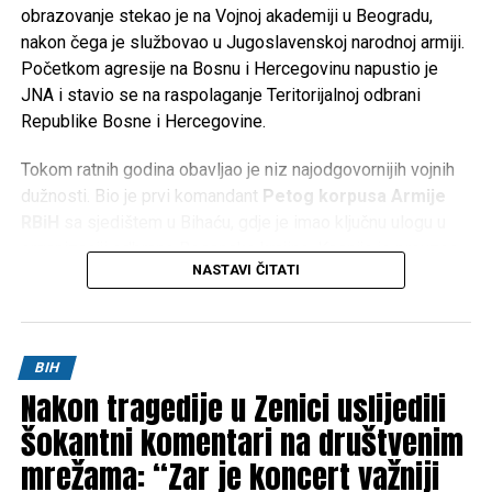
obrazovanje stekao je na Vojnoj akademiji u Beogradu,
nakon čega je službovao u Jugoslavenskoj narodnoj armiji.
Početkom agresije na Bosnu i Hercegovinu napustio je
JNA i stavio se na raspolaganje Teritorijalnoj odbrani
Republike Bosne i Hercegovine.
Tokom ratnih godina obavljao je niz najodgovornijih vojnih
dužnosti. Bio je prvi komandant
Petog korpusa Armije
RBiH
sa sjedištem u Bihaću, gdje je imao ključnu ulogu u
organizaciji odbrane Bosanske krajine. Kasnije je preuzeo
NASTAVI ČITATI
komandu nad
Četvrtim korpusom Armije RBiH
u
Mostaru, a obavljao je i dužnost načelnika Uprave za
politička pitanja Generalštaba Armije RBiH.
BIH
Za doprinos u odbrani Bosne i Hercegovine odlikovan je
Nakon tragedije u Zenici uslijedili
brojnim vojnim i državnim priznanjima te je ostao upamćen
kao jedan od ključnih stratega u organizaciji i razvoju Armije
šokantni komentari na društvenim
Republike Bosne i Hercegovine.
mrežama: “Zar je koncert važniji