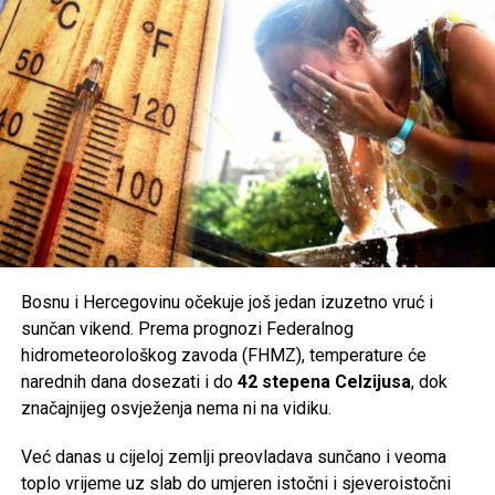
Bosnu i Hercegovinu očekuje još jedan izuzetno vruć i
sunčan vikend. Prema prognozi Federalnog
hidrometeorološkog zavoda (FHMZ), temperature će
narednih dana dosezati i do
42 stepena Celzijusa
, dok
značajnijeg osvježenja nema ni na vidiku.
Već danas u cijeloj zemlji preovladava sunčano i veoma
toplo vrijeme uz slab do umjeren istočni i sjeveroistočni