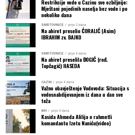
Restrikcije vode u Cazinu sve ozbiljnije:
Mještani pojedinih naselja bez vode i po
nekoliko dana
SMRTOVNICE
prije 2 dana
Na ahiret preselio ĆORALIĆ (Asim)
IBRAHIM zv. BAJKO
SMRTOVNICE
prije 4 dana
Na ahiret preselila ĐOGIĆ (rođ.
Topčagić) HASEDA
CAZIN
prije 4 dana
Važno obavještenje Vodovoda: Situacija s
vodosnabdijevanjem iz dana u dan sve
teža
BIH
prije 3 dana
Kasida Ahmeda Alilija o rahmetli
komandantu Izetu Naniću(video)