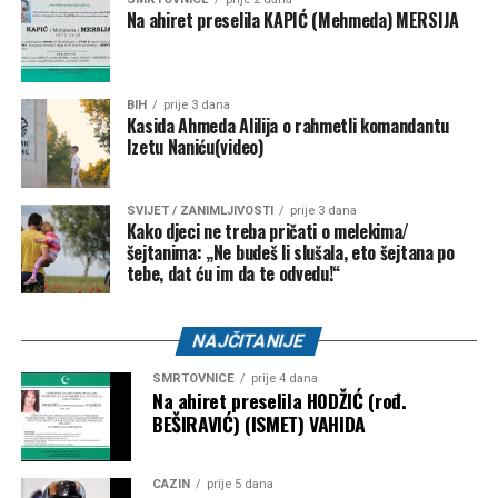
Na ahiret preselila KAPIĆ (Mehmeda) MERSIJA
BIH
prije 3 dana
Kasida Ahmeda Alilija o rahmetli komandantu
Izetu Naniću(video)
SVIJET / ZANIMLJIVOSTI
prije 3 dana
Kako djeci ne treba pričati o melekima/
šejtanima: „Ne budeš li slušala, eto šejtana po
tebe, dat ću im da te odvedu!“
NAJČITANIJE
SMRTOVNICE
prije 4 dana
Na ahiret preselila HODŽIĆ (rođ.
BEŠIRAVIĆ) (ISMET) VAHIDA
CAZIN
prije 5 dana