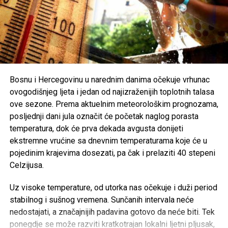
otkazani koncert ili festivalski događaj postane važniji od
ljudskih života i tragedije koja je pogodila cijelu zajednicu.
Organizatori Zenica Summer Festa poručili su da je odluka
o otkazivanju donesena iz poštovanja prema nastradalima i
njihovim porodicama, naglašavajući da će prilika za muziku
i zabavu uvijek biti, dok izgubljeni životi ne mogu biti
Bosnu i Hercegovinu u narednim danima očekuje vrhunac
vraćeni.
ovogodišnjeg ljeta i jedan od najizraženijih toplotnih talasa
ove sezone. Prema aktuelnim meteorološkim prognozama,
Brojni građani podržali su ovu odluku, ističući da u
posljednji dani jula označit će početak naglog porasta
trenucima kolektivne tuge solidarnost i suosjećanje moraju
temperatura, dok će prva dekada avgusta donijeti
biti ispred svih drugih interesa.
ekstremne vrućine sa dnevnim temperaturama koje će u
pojedinim krajevima dosezati, pa čak i prelaziti 40 stepeni
Rasprava koja se razvila na društvenim mrežama još
Celzijusa.
jednom je pokazala koliko je važno njegovati kulturu
empatije, poštovanja i odgovornosti, posebno u trenucima
Uz visoke temperature, od utorka nas očekuje i duži period
kada cijela zajednica dijeli bol zbog nenadoknadivog
stabilnog i sušnog vremena. Sunčanih intervala neće
gubitka.
nedostajati, a značajnijih padavina gotovo da neće biti. Tek
ponegdje se može razviti kratkotrajan lokalni ljetni pljusak,