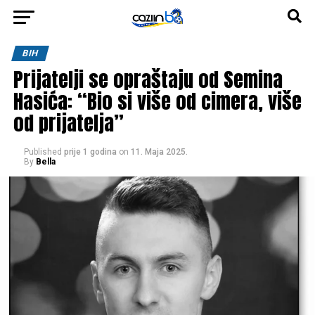
BIH
Prijatelji se opraštaju od Semina
Hasića: “Bio si više od cimera, više
od prijatelja”
Published
prije 1 godina
on
11. Maja 2025.
By
Bella