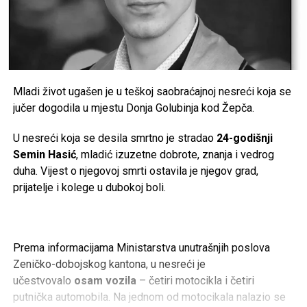
Mladi život ugašen je u teškoj saobraćajnoj nesreći koja se
jučer dogodila u mjestu Donja Golubinja kod Žepča.
U nesreći koja se desila smrtno je stradao
24-godišnji
Semin Hasić
, mladić izuzetne dobrote, znanja i vedrog
duha. Vijest o njegovoj smrti ostavila je njegov grad,
prijatelje i kolege u dubokoj boli.
Prema informacijama Ministarstva unutrašnjih poslova
Zeničko-dobojskog kantona, u nesreći je
učestvovalo
osam vozila
– četiri motocikla i četiri
putnička automobila. Na jednom od motocikala nalazio se