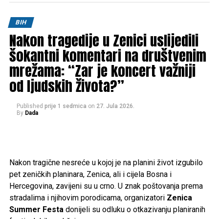
politička pitanja Generalštaba Armije RBiH.
BIH
Za doprinos u odbrani Bosne i Hercegovine odlikovan je
Nakon tragedije u Zenici uslijedili
brojnim vojnim i državnim priznanjima te je ostao upamćen
kao jedan od ključnih stratega u organizaciji i razvoju Armije
šokantni komentari na društvenim
Republike Bosne i Hercegovine.
mrežama: “Zar je koncert važniji
od ljudskih života?”
Vijest o njegovoj smrti s tugom je primio i general
Nedžad
Ajnadžić
, koji se od Drekovića oprostio emotivnom
porukom na društvenim mrežama.
Published
prije 1 sedmica
on
27. Jula 2026.
By
Dada
– Bio je častan sin svog naroda, odgovoran suprug i otac,
te veliki patriota. Volio je svoje rodno mjesto u Sandžaku,
ali je jednako iskreno volio Bosnu i Hercegovinu. Bio je
Nakon tragične nesreće u kojoj je na planini život izgubilo
spreman dati sve za Bihać, Hercegovinu i cijelu Bosnu i
pet zeničkih planinara, Zenica, ali i cijela Bosna i
Hercegovinu.
Hercegovina, zavijeni su u crno. U znak poštovanja prema
Neka mu Uzvišeni Allah podari Džennet, oprosti grijehe i
stradalima i njihovim porodicama, organizatori
Zenica
nagradi ga za sve što je učinio. Porodici, prijateljima i
Summer Festa
donijeli su odluku o otkazivanju planiranih