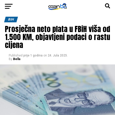
BIH
Prosječna neto plata u FBiH viša od
1.500 KM, objavljeni podaci o rastu
cijena
Published
prije 1 godina
on
24. Jula 2025.
By
Bella