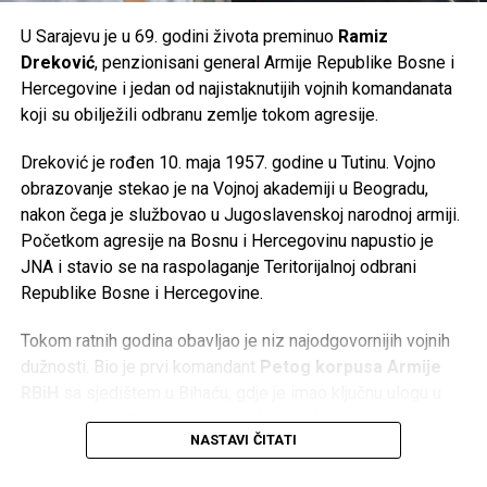
U Sarajevu je u 69. godini života preminuo
Ramiz
Dreković
, penzionisani general Armije Republike Bosne i
Hercegovine i jedan od najistaknutijih vojnih komandanata
koji su obilježili odbranu zemlje tokom agresije.
Dreković je rođen 10. maja 1957. godine u Tutinu. Vojno
obrazovanje stekao je na Vojnoj akademiji u Beogradu,
nakon čega je službovao u Jugoslavenskoj narodnoj armiji.
Početkom agresije na Bosnu i Hercegovinu napustio je
JNA i stavio se na raspolaganje Teritorijalnoj odbrani
Republike Bosne i Hercegovine.
Tokom ratnih godina obavljao je niz najodgovornijih vojnih
dužnosti. Bio je prvi komandant
Petog korpusa Armije
RBiH
sa sjedištem u Bihaću, gdje je imao ključnu ulogu u
organizaciji odbrane Bosanske krajine. Kasnije je preuzeo
NASTAVI ČITATI
komandu nad
Četvrtim korpusom Armije RBiH
u
Mostaru, a obavljao je i dužnost načelnika Uprave za