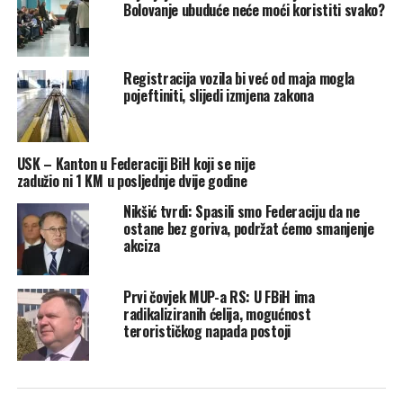
cijena u junu 2025. u odnosu na isti mjesec prošle godine
Bolovanje ubuduće neće moći koristiti svako?
je 0,042.
Klix
Registracija vozila bi već od maja mogla
pojeftiniti, slijedi izmjena zakona
Post
Share
Share
Tweet
Share
USK – Kanton u Federaciji BiH koji se nije
zadužio ni 1 KM u posljednje dvije godine
Mail
Nikšić tvrdi: Spasili smo Federaciju da ne
ostane bez goriva, podržat ćemo smanjenje
POVEZANE TEME:
FEDERACIJA BIH
PROSJEČNA PLAĆA
akciza
UP NEXT
Danas paklene vrućine u BiH, temperature do 42
Prvi čovjek MUP-a RS: U FBiH ima
stepena!
radikaliziranih ćelija, mogućnost
terorističkog napada postoji
DON'T MISS
UIOBiH potpisala ugovor s firmom Dodikovog kuma za
kupovinu zgrade u Banjoj Luci