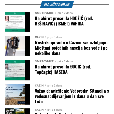
NAJČITANIJE
SMRTOVNICE
prije 2 dana
Na ahiret preselila HODŽIĆ (rođ.
BEŠIRAVIĆ) (ISMET) VAHIDA
CAZIN
prije 3 dana
Restrikcije vode u Cazinu sve ozbiljnije:
Mještani pojedinih naselja bez vode i po
nekoliko dana
SMRTOVNICE
prije 2 dana
Na ahiret preselila ĐOGIĆ (rođ.
Topčagić) HASEDA
CAZIN
prije 2 dana
Važno obavještenje Vodovoda: Situacija s
vodosnabdijevanjem iz dana u dan sve
teža
CAZIN
prije 3 dana