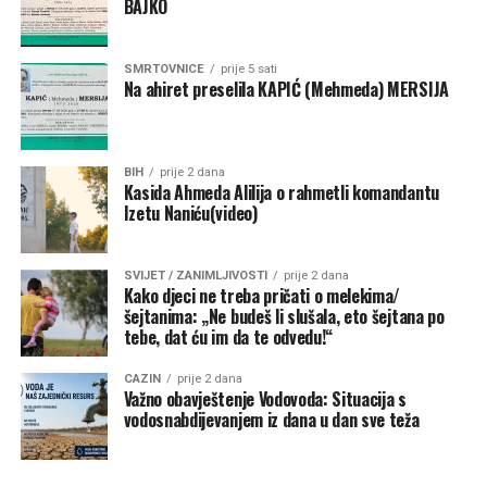
BAJKO
SMRTOVNICE
prije 5 sati
Na ahiret preselila KAPIĆ (Mehmeda) MERSIJA
BIH
prije 2 dana
Kasida Ahmeda Alilija o rahmetli komandantu
Izetu Naniću(video)
SVIJET / ZANIMLJIVOSTI
prije 2 dana
Kako djeci ne treba pričati o melekima/
šejtanima: „Ne budeš li slušala, eto šejtana po
tebe, dat ću im da te odvedu!“
CAZIN
prije 2 dana
Važno obavještenje Vodovoda: Situacija s
vodosnabdijevanjem iz dana u dan sve teža