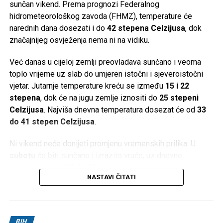
sunčan vikend. Prema prognozi Federalnog
hidrometeorološkog zavoda (FHMZ), temperature će
narednih dana dosezati i do
42 stepena Celzijusa
, dok
značajnijeg osvježenja nema ni na vidiku.
Već danas u cijeloj zemlji preovladava sunčano i veoma
toplo vrijeme uz slab do umjeren istočni i sjeveroistočni
vjetar. Jutarnje temperature kreću se između
15 i 22
stepena
, dok će na jugu zemlje iznositi do
25 stepeni
Celzijusa
. Najviša dnevna temperatura dosezat će od
33
do 41 stepen Celzijusa
.
Ni vikend neće donijeti promjenu vremenskih prilika. U
subotu
će biti sunčano i izrazito vruće, uz dnevne
temperature od
33 do 40 stepeni
, dok će se u
NASTAVI ČITATI
Hercegovini živa u termometru penjati i do
42 stepena
Celzijusa
.
Slično vrijeme očekuje se i u
nedjelju
, kada će maksimalne
BIH