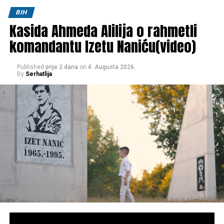
BIH
Kasida Ahmeda Alilija o rahmetli
komandantu Izetu Naniću(video)
Published
prije 2 dana
on
4. Augusta 2026.
By
Serhatlija