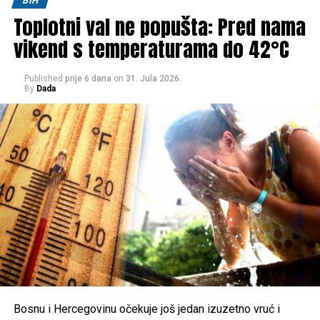
BIH
Toplotni val ne popušta: Pred nama
Tweet
Share
vikend s temperaturama do 42°C
Mail
Published
prije 6 dana
on
31. Jula 2026.
By
Dada
Bosnu i Hercegovinu očekuje još jedan izuzetno vruć i