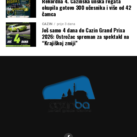
Rekordna 4. Cazinska unska regata
okupila gotovo 300 učesnika i više od 42
čamca
CAZIN
prije 3 dana
Još samo 4 dana do Cazin Grand Prixa
2026: Ostrožac spreman za spektakl na
“Krajiškoj zmiji”