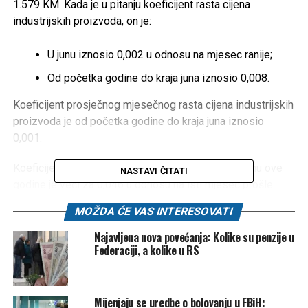
1.579 KM. Kada je u pitanju koeficijent rasta cijena
industrijskih proizvoda, on je:
U junu iznosio 0,002 u odnosu na mjesec ranije;
Od početka godine do kraja juna iznosio 0,008.
Koeficijent prosječnog mjesečnog rasta cijena industrijskih
proizvoda je od početka godine do kraja juna iznosio
0,001.
Koeficijent rasta cijena industrijskih proizvoda u junu ove
NASTAVI ČITATI
godine je veći za 0,046 u odnosu na isti mjesec prošle
godine.
MOŽDA ĆE VAS INTERESOVATI
Koeficijent rasta potrošačkih cijena u junu ove godine je
Najavljena nova povećanja: Kolike su penzije u
0,005 u odnosu na mjesec ranije. Koeficijent rasta
Federaciji, a kolike u RS
potrošačkih cijena od početka godine do kraja juna je 0,024.
Koeficijent prosječnog rasta potrošačkih cijena od početka
godine do kraja juna je 0,004. Koeficijent rasta potrošačkih
Mijenjaju se uredbe o bolovanju u FBiH: