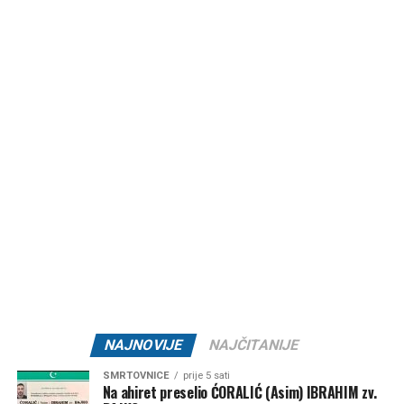
u najtoplijem dijelu dana, unose dovoljno tečnosti i
rashlađuju prostorije koliko je to moguće.
Nakon svježijeg perioda koji je obilježio prethodne dane,
ljeto će vrlo brzo pokazati svoje pravo lice. Pred nama su
sedmice obilježene intenzivnim vrućinama, obiljem sunca i
dugotrajnom sušom, a ozbiljnije osvježenje i značajnije
padavine za sada nisu na vidiku.
Post
Share
Share
Tweet
Share
Mail
NAJNOVIJE
NAJČITANIJE
SMRTOVNICE
prije 5 sati
Na ahiret preselio ĆORALIĆ (Asim) IBRAHIM zv.