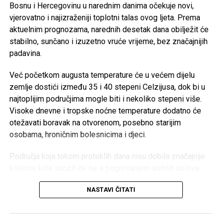
najtoplijeg dijela dana.
Bosnu i Hercegovinu u narednim danima očekuje novi,
vjerovatno i najizraženiji toplotni talas ovog ljeta. Prema
Post
Share
Share
aktuelnim prognozama, narednih desetak dana obilježit će
stabilno, sunčano i izuzetno vruće vrijeme, bez značajnijih
Tweet
Share
padavina.
Mail
Već početkom augusta temperature će u većem dijelu
zemlje dostići između 35 i 40 stepeni Celzijusa, dok bi u
najtoplijim područjima mogle biti i nekoliko stepeni više.
Visoke dnevne i tropske noćne temperature dodatno će
otežavati boravak na otvorenom, posebno starijim
osobama, hroničnim bolesnicima i djeci.
Područja koja tokom proteklih dana nisu dobila značajnije
količine kiše suočit će se s pogoršanjem sušnih uslova.
Dugotrajan izostanak padavina mogao bi izazvati ozbiljne
NASTAVI ČITATI
posljedice za poljoprivredu, vodotokove i povećati rizik od
izbijanja šumskih i niskih požara.