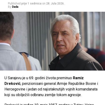
Published
prije 1 sedmica
on
28. Jula 2026.
Građanima se savjetuje da izbjegavaju duži boravak na
By
Dada
suncu u najtoplijem dijelu dana, unose dovoljno tečnosti i
prate preporuke nadležnih službi, jer će naredni dani
donijeti ekstremne ljetne vrućine kakve se rijetko bilježe.
Post
Share
Share
Tweet
Share
Mail
U Sarajevu je u 69. godini života preminuo
Ramiz
Dreković
, penzionisani general Armije Republike Bosne i
Hercegovine i jedan od najistaknutijih vojnih komandanata
koji su obilježili odbranu zemlje tokom agresije.