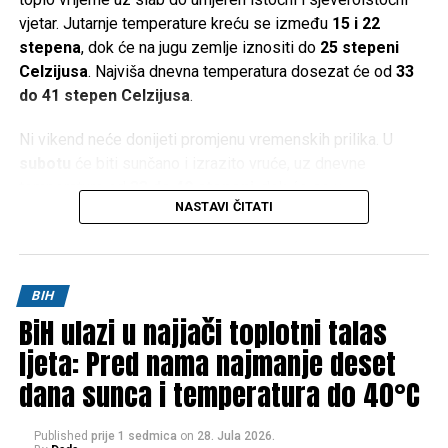
vjetar. Jutarnje temperature kreću se između
15 i 22
stepena
, dok će na jugu zemlje iznositi do
25 stepeni
Celzijusa
. Najviša dnevna temperatura dosezat će od
33
do 41 stepen Celzijusa
.
Ni vikend neće donijeti promjenu vremenskih prilika. U
subotu
će biti sunčano i izrazito vruće, uz dnevne
temperature od
33 do 40 stepeni
, dok će se u
NASTAVI ČITATI
Hercegovini živa u termometru penjati i do
42 stepena
Celzijusa
.
Slično vrijeme očekuje se i u
nedjelju
, kada će maksimalne
BIH
temperature u većem dijelu zemlje iznositi između
34 i 40
BiH ulazi u najjači toplotni talas
stepeni
, a na jugu ponovo do
42 stepena Celzijusa
.
ljeta: Pred nama najmanje deset
Prema trenutnim prognozama, ni početak naredne sedmice
dana sunca i temperatura do 40°C
neće donijeti olakšanje. Nastavit će se sunčano i vrlo toplo
vrijeme, uz jutarnje temperature od
15 do 22 stepena
(na
Published
prije 1 sedmica
on
28. Jula 2026.
jugu do
25
), dok će dnevne vrijednosti ponovo dosezati
34