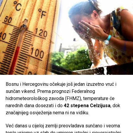
Bosnu i Hercegovinu očekuje još jedan izuzetno vruć i
sunčan vikend. Prema prognozi Federalnog
hidrometeorološkog zavoda (FHMZ), temperature će
narednih dana dosezati i do
42 stepena Celzijusa
, dok
značajnijeg osvježenja nema ni na vidiku.
Već danas u cijeloj zemlji preovladava sunčano i veoma
toplo vrijeme uz slab do umjeren istočni i sjeveroistočni