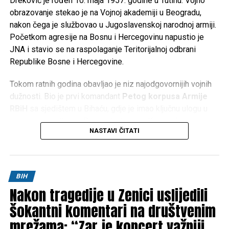
Dreković je rođen 10. maja 1957. godine u Tutinu. Vojno
obrazovanje stekao je na Vojnoj akademiji u Beogradu,
nakon čega je službovao u Jugoslavenskoj narodnoj armiji.
Početkom agresije na Bosnu i Hercegovinu napustio je
JNA i stavio se na raspolaganje Teritorijalnoj odbrani
Republike Bosne i Hercegovine.
Tokom ratnih godina obavljao je niz najodgovornijih vojnih
dužnosti. Bio je prvi komandant
Petog korpusa Armije
RBiH
sa sjedištem u Bihaću, gdje je imao ključnu ulogu u
organizaciji odbrane Bosanske krajine. Kasnije je preuzeo
NASTAVI ČITATI
komandu nad
Četvrtim korpusom Armije RBiH
u
Mostaru, a obavljao je i dužnost načelnika Uprave za
politička pitanja Generalštaba Armije RBiH.
BIH
Za doprinos u odbrani Bosne i Hercegovine odlikovan je
Nakon tragedije u Zenici uslijedili
brojnim vojnim i državnim priznanjima te je ostao upamćen
kao jedan od ključnih stratega u organizaciji i razvoju Armije
šokantni komentari na društvenim
Republike Bosne i Hercegovine.
mrežama: “Zar je koncert važniji