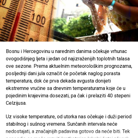
otkazani koncert ili festivalski događaj postane važniji od
ljudskih života i tragedije koja je pogodila cijelu zajednicu.
Organizatori Zenica Summer Festa poručili su da je odluka
o otkazivanju donesena iz poštovanja prema nastradalima i
njihovim porodicama, naglašavajući da će prilika za muziku
i zabavu uvijek biti, dok izgubljeni životi ne mogu biti
Bosnu i Hercegovinu u narednim danima očekuje vrhunac
vraćeni.
ovogodišnjeg ljeta i jedan od najizraženijih toplotnih talasa
ove sezone. Prema aktuelnim meteorološkim prognozama,
Brojni građani podržali su ovu odluku, ističući da u
posljednji dani jula označit će početak naglog porasta
trenucima kolektivne tuge solidarnost i suosjećanje moraju
temperatura, dok će prva dekada avgusta donijeti
biti ispred svih drugih interesa.
ekstremne vrućine sa dnevnim temperaturama koje će u
pojedinim krajevima dosezati, pa čak i prelaziti 40 stepeni
Rasprava koja se razvila na društvenim mrežama još
Celzijusa.
jednom je pokazala koliko je važno njegovati kulturu
empatije, poštovanja i odgovornosti, posebno u trenucima
Uz visoke temperature, od utorka nas očekuje i duži period
kada cijela zajednica dijeli bol zbog nenadoknadivog
stabilnog i sušnog vremena. Sunčanih intervala neće
gubitka.
nedostajati, a značajnijih padavina gotovo da neće biti. Tek