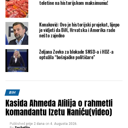
teletine na historijskom maksimumu!
upozorenja?
– I ko će se prvi namiriti kada milioni legnu na račun?
Konaković: Ovo je historijski projekat, lijepo
Ostaje gorak ukus u ustima građana – ruskom oligarhu
je vidjeti da BiH, Hrvatska i Amerika rade
milioni,
Sloveniji arbitraža, a državi ceh
.
nešto zajedno
Ovo je priča o tome kako je
koncesiona i arbitražna
Željana Zovko za blokade SNSD-a i HDZ-a
mreža postala simbol političkog kriminala
, gdje se
optužila “bošnjačke političare”
odgovornost prebacuje kao ping-pong loptica, a šteta se
mjeri novcem koji će, naravno, na kraju platiti građani.
Radiosarajevo.ba
Post
Share
Share
BIH
Kasida Ahmeda Alilija o rahmetli
Tweet
Share
komandantu Izetu Naniću(video)
Mail
Published
prije 2 dana
on
4. Augusta 2026.
By
Serhatlija