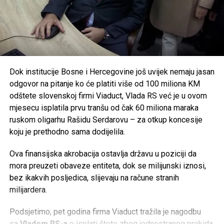
Dok institucije Bosne i Hercegovine još uvijek nemaju jasan
odgovor na pitanje ko će platiti više od 100 miliona KM
odštete slovenskoj firmi Viaduct, Vlada RS već je u ovom
mjesecu isplatila prvu tranšu od čak 60 miliona maraka
ruskom oligarhu Rašidu Serdarovu – za otkup koncesije
koju je prethodno sama dodijelila.
Ova finansijska akrobacija ostavlja državu u poziciji da
mora preuzeti obaveze entiteta, dok se milijunski iznosi,
bez ikakvih posljedica, slijevaju na račune stranih
milijardera.
Podsjetimo, pet godina firma Viaduct tražila je nagodbu
sa
Vladom RS-a
o isplati štete zbog jednostranog prekida