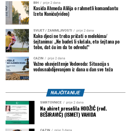
BIH
prije 2 dana
Kasida Ahmeda Alilija o rahmetli komandantu
Izetu Naniću(video)
SVIJET / ZANIMLJIVOSTI
prije 2 dana
Kako djeci ne treba pričati o melekima/
šejtanima: „Ne budeš li slušala, eto šejtana po
tebe, dat ću im da te odvedu!“
CAZIN
prije 2 dana
Važno obavještenje Vodovoda: Situacija s
vodosnabdijevanjem iz dana u dan sve teža
NAJČITANIJE
SMRTOVNICE
prije 2 dana
Na ahiret preselila HODŽIĆ (rođ.
BEŠIRAVIĆ) (ISMET) VAHIDA
CAZIN
prije 3 dana