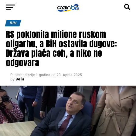
BIH
RS poklonila milione ruskom
oligarhu, a BiH ostavila dugove:
Država plaća ceh, a niko ne
odgovara
Published
prije 1 godina
on
23. Aprila 2025.
By
Bella