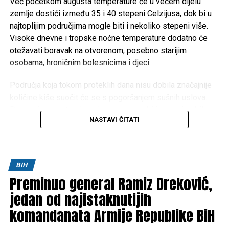
Već početkom augusta temperature će u većem dijelu
zemlje dostići između 35 i 40 stepeni Celzijusa, dok bi u
najtoplijim područjima mogle biti i nekoliko stepeni više.
Visoke dnevne i tropske noćne temperature dodatno će
otežavati boravak na otvorenom, posebno starijim
osobama, hroničnim bolesnicima i djeci.
Područja koja tokom proteklih dana nisu dobila značajnije
količine kiše suočit će se s pogoršanjem sušnih uslova.
Dugotrajan izostanak padavina mogao bi izazvati ozbiljne
NASTAVI ČITATI
posljedice za poljoprivredu, vodotokove i povećati rizik od
izbijanja šumskih i niskih požara.
Meteorolozi za sada ne mogu sa sigurnošću odrediti kada
BIH
će doći do promjene vremena. Prema trenutnim
Preminuo general Ramiz Dreković,
prognostičkim modelima, toplotni talas će potrajati
najmanje do oko
jedan od najistaknutijih
10. augusta
, ali je riječ o periodu koji je
još uvijek dovoljno udaljen da bi prognoze bile potpuno
komandanata Armije Republike BiH
pouzdane.