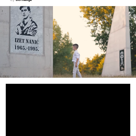
POVEZANE TEME:
BOSNA I HERCEGOVINA
DUG
MILORAD DODIK
RAŠID SERDAROV
RS
VIADUCT
UP NEXT
Zastupnik SDA proziva Konakovića: Dinin dvokorak
koštao je građane više od 200 miliona KM
DON'T MISS
Konaković: Država će naplatiti novac od RS-a!