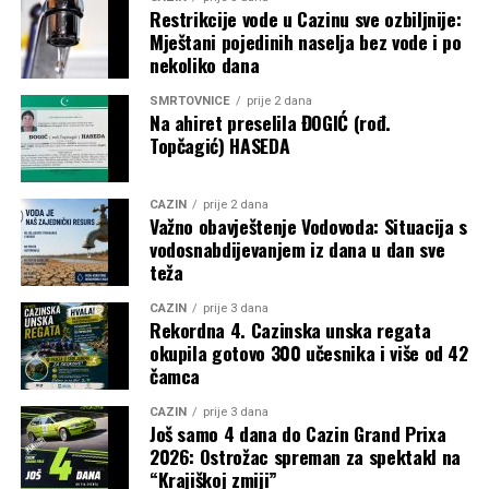
Restrikcije vode u Cazinu sve ozbiljnije:
Mještani pojedinih naselja bez vode i po
nekoliko dana
SMRTOVNICE
prije 2 dana
Na ahiret preselila ĐOGIĆ (rođ.
Topčagić) HASEDA
CAZIN
prije 2 dana
Važno obavještenje Vodovoda: Situacija s
vodosnabdijevanjem iz dana u dan sve
teža
CAZIN
prije 3 dana
Rekordna 4. Cazinska unska regata
okupila gotovo 300 učesnika i više od 42
čamca
CAZIN
prije 3 dana
Još samo 4 dana do Cazin Grand Prixa
2026: Ostrožac spreman za spektakl na
“Krajiškoj zmiji”