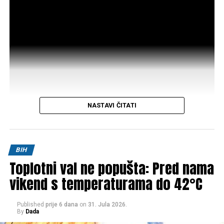
NASTAVI ČITATI
Post
Share
Share
BIH
Toplotni val ne popušta: Pred nama
Tweet
Share
vikend s temperaturama do 42°C
Mail
Published
prije 6 dana
on
31. Jula 2026.
By
Dada