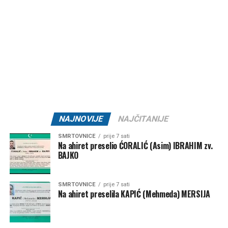
padavine za sada nisu na vidiku.
Post
Share
Share
Tweet
Share
Mail
NAJNOVIJE
NAJČITANIJE
SMRTOVNICE
prije 7 sati
Na ahiret preselio ĆORALIĆ (Asim) IBRAHIM zv.
BAJKO
SMRTOVNICE
prije 7 sati
Na ahiret preselila KAPIĆ (Mehmeda) MERSIJA