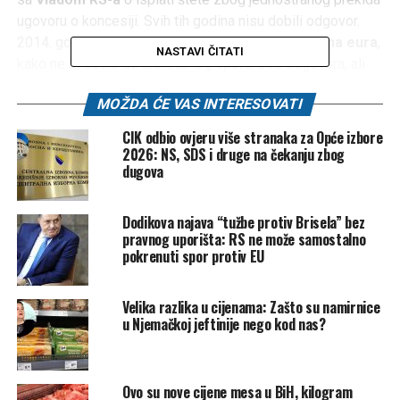
ugovoru o koncesiji. Svih tih godina nisu dobili odgovor.
2014. godine nudili su Vladi da im isplati
3,8 miliona eura
,
NASTAVI ČITATI
kako ne bi došlo do arbitražnog spora. Bez odgovora, ali
pravnim sredstvima, i u konačnici presudom u njihovu
MOŽDA ĆE VAS INTERESOVATI
korist. Od početnih nekoliko miliona došlo se do više od
50 miliona eura, koji će biti isplaćeni oduzimanjem državne
CIK odbio ovjeru više stranaka za Opće izbore
imovine.
2026: NS, SDS i druge na čekanju zbog
dugova
Za razliku od slovenske firme, ruski biznismen
Rašid
Serdarov – vlasnik firme Comsar Energy
, zaustavio je
Dodikova najava “tužbe protiv Brisela” bez
svoje projekte termoelektrane u Ugljeviku, ali je zato od
pravnog uporišta: RS ne može samostalno
RS-a zatražio (i dobio) otkup koncesije. Prva isplata već je
pokrenuti spor protiv EU
izvršena, a ukupni iznos koji bi mogao biti plaćen
Serdarovu mogao bi se
mjeriti stotinama miliona KM
.
Velika razlika u cijenama: Zašto su namirnice
u Njemačkoj jeftinije nego kod nas?
Dok institucije šute, otvara se niz ključnih pitanja:
– Ko je odlučio da obaveze entiteta preuzme država?
Ovo su nove cijene mesa u BiH, kilogram
– Zašto niko nije odgovarao za ignorisanje tužbi i