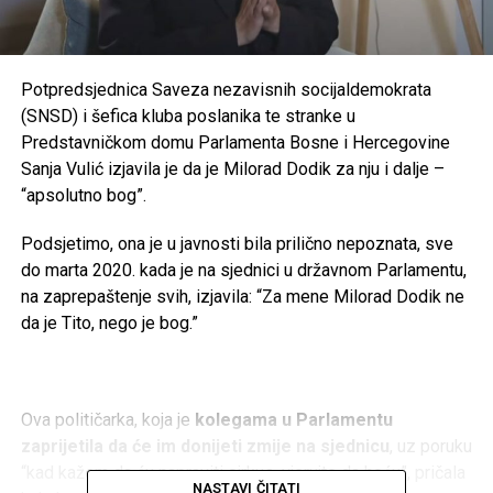
Potpredsjednica Saveza nezavisnih socijaldemokrata
(SNSD) i šefica kluba poslanika te stranke u
Predstavničkom domu Parlamenta Bosne i Hercegovine
Sanja Vulić izjavila je da je Milorad Dodik za nju i dalje –
“apsolutno bog”.
Podsjetimo, ona je u javnosti bila prilično nepoznata, sve
do marta 2020. kada je na sjednici u državnom Parlamentu,
na zaprepaštenje svih, izjavila: “Za mene Milorad Dodik ne
da je Tito, nego je bog.”
Ova političarka, koja je
kolegama u Parlamentu
zaprijetila da će im donijeti zmije na sjednicu
, uz poruku
“kad kažem da ću napraviti cirkus, vjerujte da hoću”, pričala
NASTAVI ČITATI