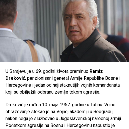
donijeti ekstremne ljetne vrućine kakve se rijetko bilježe.
Post
Share
Share
Tweet
Share
Mail
U Sarajevu je u 69. godini života preminuo
Ramiz
Dreković
, penzionisani general Armije Republike Bosne i
Hercegovine i jedan od najistaknutijih vojnih komandanata
koji su obilježili odbranu zemlje tokom agresije.
Dreković je rođen 10. maja 1957. godine u Tutinu. Vojno
obrazovanje stekao je na Vojnoj akademiji u Beogradu,
nakon čega je službovao u Jugoslavenskoj narodnoj armiji.
Početkom agresije na Bosnu i Hercegovinu napustio je