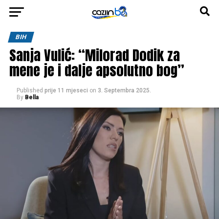
BIH
Sanja Vulić: “Milorad Dodik za
mene je i dalje apsolutno bog”
Published
prije 11 mjeseci
on
3. Septembra 2025.
By
Bella