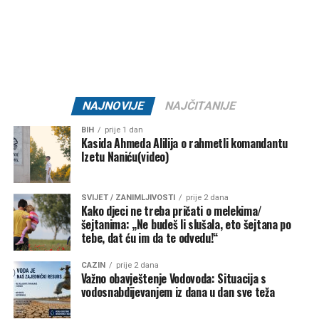
Tweet
Share
Mail
NAJNOVIJE
NAJČITANIJE
BIH
prije 1 dan
Kasida Ahmeda Alilija o rahmetli komandantu
Izetu Naniću(video)
SVIJET / ZANIMLJIVOSTI
prije 2 dana
Kako djeci ne treba pričati o melekima/
šejtanima: „Ne budeš li slušala, eto šejtana po
tebe, dat ću im da te odvedu!“
CAZIN
prije 2 dana
Važno obavještenje Vodovoda: Situacija s
vodosnabdijevanjem iz dana u dan sve teža