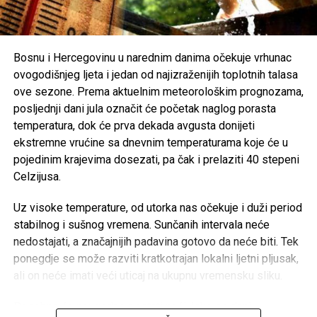
trenucima kolektivne tuge solidarnost i suosjećanje moraju
biti ispred svih drugih interesa.
Bosnu i Hercegovinu u narednim danima očekuje vrhunac
Rasprava koja se razvila na društvenim mrežama još
ovogodišnjeg ljeta i jedan od najizraženijih toplotnih talasa
jednom je pokazala koliko je važno njegovati kulturu
ove sezone. Prema aktuelnim meteorološkim prognozama,
empatije, poštovanja i odgovornosti, posebno u trenucima
posljednji dani jula označit će početak naglog porasta
kada cijela zajednica dijeli bol zbog nenadoknadivog
temperatura, dok će prva dekada avgusta donijeti
gubitka.
ekstremne vrućine sa dnevnim temperaturama koje će u
pojedinim krajevima dosezati, pa čak i prelaziti 40 stepeni
Celzijusa.
Post
Share
Share
Uz visoke temperature, od utorka nas očekuje i duži period
Tweet
Share
stabilnog i sušnog vremena. Sunčanih intervala neće
nedostajati, a značajnijih padavina gotovo da neće biti. Tek
ponegdje se može razviti kratkotrajan lokalni ljetni pljusak,
Mail
ali on neće imati veći uticaj na ukupnu vremensku sliku.
Posebno će neugodne postati noći. Iako se dani