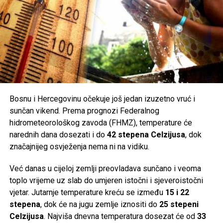
Bosnu i Hercegovinu očekuje još jedan izuzetno vruć i
sunčan vikend. Prema prognozi Federalnog
hidrometeorološkog zavoda (FHMZ), temperature će
narednih dana dosezati i do
42 stepena Celzijusa
, dok
značajnijeg osvježenja nema ni na vidiku.
Već danas u cijeloj zemlji preovladava sunčano i veoma
toplo vrijeme uz slab do umjeren istočni i sjeveroistočni
vjetar. Jutarnje temperature kreću se između
15 i 22
stepena
, dok će na jugu zemlje iznositi do
25 stepeni
Celzijusa
. Najviša dnevna temperatura dosezat će od
33