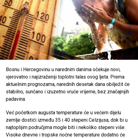
građane na dodatni oprez. Preporučuje se redovna
hidratacija, izbjegavanje boravka na otvorenom u
najtoplijem dijelu dana, nošenje lagane i svijetle odjeće te
zaštita od direktnog sunčevog zračenja.
Poseban oprez savjetuje se
starijim osobama, djeci,
hroničnim bolesnicima i svima koji rade na otvorenom
,
uz preporuku da se pridržavaju savjeta ljekara i, ukoliko je
moguće, borave u rashlađenim prostorijama tokom
najtoplijeg dijela dana.
Bosnu i Hercegovinu u narednim danima očekuje novi,
vjerovatno i najizraženiji toplotni talas ovog ljeta. Prema
Post
Share
Share
aktuelnim prognozama, narednih desetak dana obilježit će
stabilno, sunčano i izuzetno vruće vrijeme, bez značajnijih
Tweet
Share
padavina.
Mail
Već početkom augusta temperature će u većem dijelu
zemlje dostići između 35 i 40 stepeni Celzijusa, dok bi u
najtoplijim područjima mogle biti i nekoliko stepeni više.
Visoke dnevne i tropske noćne temperature dodatno će