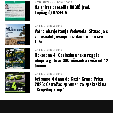
SMRTOVNICE
prije 2 dana
Na ahiret preselila ĐOGIĆ (rođ.
Topčagić) HASEDA
CAZIN
prije 2 dana
Važno obavještenje Vodovoda: Situacija s
vodosnabdijevanjem iz dana u dan sve
teža
CAZIN
prije 3 dana
Rekordna 4. Cazinska unska regata
okupila gotovo 300 učesnika i više od 42
čamca
CAZIN
prije 3 dana
Još samo 4 dana do Cazin Grand Prixa
2026: Ostrožac spreman za spektakl na
“Krajiškoj zmiji”