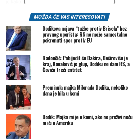
je kako se SNSD “maksimalno ozbiljno priprema za
referendum”.
“Referendum” je inače anketa
koju je bivši
predsjednik bosanskohercegovačkog entiteta RS Dodik
MOŽDA ĆE VAS INTERESOVATI
zamislio tako što će javni novac potrošiti da pita narod oko
Dodikova najava “tužbe protiv Brisela” bez
presude Suda BiH kojom je osuđen na godinu dana zatvora
pravnog uporišta: RS ne može samostalno
(što je već otkupio) i šest godina zabrane političkog
pokrenuti spor protiv EU
djelovanja, jer nije poštovao odluke visokog predstavnika,
te posljedične odluke Centralne izborne komisije BiH da
Radončić: Pobijedit ću Bakira, Bećiroviću je
donese odluku kojom se prekida njegov mandat na poziciji
kraj, Konaković je glup, Dodiku ne dam RS, a
predsjednika RS.
Čoviću treći entitet
Iako su
više puta ispred SNSD-a ponovili da neće
Preminula majka Milorada Dodika, nekoliko
učestvovati na prijevremenim izborima za
dana je bila u komi
predsjednika RS
, koje je CIK raspisao za 23. novembar
ove godine, kao što su mnogi i očekivali, “ploču polako
mijenjaju”, a Vulić sad, u intervjuu za
Srpskainfo
,
kaže da o
Dodik: Majka mi je u komi, ako ne preživi neću
tome još nije zauzet stav
na najvišim organima ove
ni ići u Ameriku
stranke: