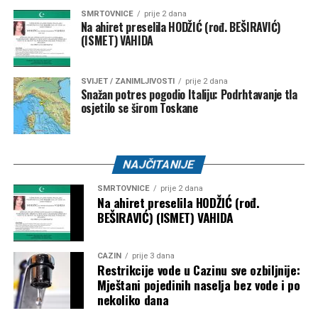
SMRTOVNICE
prije 2 dana
Na ahiret preselila HODŽIĆ (rođ. BEŠIRAVIĆ)
(ISMET) VAHIDA
SVIJET / ZANIMLJIVOSTI
prije 2 dana
Snažan potres pogodio Italiju: Podrhtavanje tla
osjetilo se širom Toskane
NAJČITANIJE
SMRTOVNICE
prije 2 dana
Na ahiret preselila HODŽIĆ (rođ.
BEŠIRAVIĆ) (ISMET) VAHIDA
CAZIN
prije 3 dana
Restrikcije vode u Cazinu sve ozbiljnije:
Mještani pojedinih naselja bez vode i po
nekoliko dana