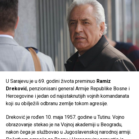
donijeti ekstremne ljetne vrućine kakve se rijetko bilježe.
Izvoe:saff.ba
Post
Share
Share
Post
Share
Share
Tweet
Share
Tweet
Share
Mail
Mail
U Sarajevu je u 69. godini života preminuo
Ramiz
Dreković
, penzionisani general Armije Republike Bosne i
Hercegovine i jedan od najistaknutijih vojnih komandanata
koji su obilježili odbranu zemlje tokom agresije.
Dreković je rođen 10. maja 1957. godine u Tutinu. Vojno
obrazovanje stekao je na Vojnoj akademiji u Beogradu,
nakon čega je službovao u Jugoslavenskoj narodnoj armiji.