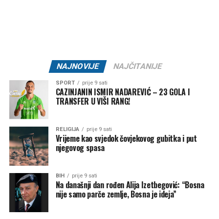
Brojni građani podržali su ovu odluku, ističući da u
trenucima kolektivne tuge solidarnost i suosjećanje moraju
biti ispred svih drugih interesa.
Rasprava koja se razvila na društvenim mrežama još
jednom je pokazala koliko je važno njegovati kulturu
NAJNOVIJE
NAJČITANIJE
empatije, poštovanja i odgovornosti, posebno u trenucima
kada cijela zajednica dijeli bol zbog nenadoknadivog
SPORT
prije 9 sati
CAZINJANIN ISMIR NADAREVIĆ – 23 GOLA I
gubitka.
TRANSFER U VIŠI RANG!
RELIGIJA
prije 9 sati
Vrijeme kao svjedok čovjekovog gubitka i put
Post
Share
Share
njegovog spasa
Tweet
Share
BIH
prije 9 sati
Na današnji dan rođen Alija Izetbegović: “Bosna
Mail
nije samo parče zemlje, Bosna je ideja”