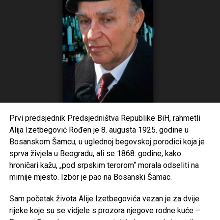
ocem i da je zvučao nešto bolje, ikako ponekad ne može
da govori.
Odbijen zahtjev
Doživotni osuđenik za počinjene ratne zločine Ratko
Mladić se od aprila prošle godine nalazi u pritvorskoj
bolnici u Hagu, a zbog lošeg zdravstvenog stanja njegova
porodica i branioci su više puta tražili da mu se omogući
liječenje na slobodi, ali su ti zahjevi odbijeni.
Prvi predsjednik Predsjedništva Republike BiH, rahmetli
Alija Izetbegović Rođen je 8. augusta 1925. godine u
Mladić ima neurološke, kardiovaskularne i urološke
Bosanskom Šamcu, u uglednoj begovskoj porodici koja je
probleme, koji se progresivno pogoršavaju i komplikuju.
sprva živjela u Beogradu, ali se 1868. godine, kako
On je operisan 8. januara prošle godine u nizozemskoj
hroničari kažu, „pod srpskim terorom“ morala odseliti na
bolnici, kada mu je ugrađen pejsmejker, a u međuvremenu
mirnije mjesto. Izbor je pao na Bosanski Šamac.
su mu bili otkazali i bubrezi.
Sam početak života Alije Izetbegovića vezan je za dvije
Bivši komandant “VRS” Ratko Mladić osuđen je 2021.
rijeke koje su se vidjele s prozora njegove rodne kuće –