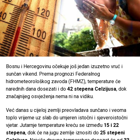
administrativni) prostor. Islamska deklaracija prevedena je
kasnije na sedam stranih jezika i u svojim je okvirima
postala jedan od najčitanijih političkih tekstova tog
vremena.
S druge strane, iznenađenje predstavlja činjenica da je
jednu drugu knjigu – Islam između istoka i zapada –
Izetbegović napisao još pred zatvor 1946. godine, a
objavljena značajno kasnije. U knjizi, koja je ovaj put
prevedena na čak devet jezika, autor se opet bavi islamom
Bosnu i Hercegovinu očekuje još jedan izuzetno vruć i
i njegovim mjestom u svijetu. Izgledalo mu je da se nalazi
sunčan vikend. Prema prognozi Federalnog
upravo negdje između istočnih i zapadnih mišljenja, baš
hidrometeorološkog zavoda (FHMZ), temperature će
poput geografske pozicije muslimanskog svijeta koji na
narednih dana dosezati i do
42 stepena Celzijusa
, dok
globusu zahvata prostor „između istoka i zapada“. Otud i
značajnijeg osvježenja nema ni na vidiku.
ovakav naslov.
Već danas u cijeloj zemlji preovladava sunčano i veoma
Nova tamna sjena na život Alije Izetbegovića nadvila se
toplo vrijeme uz slab do umjeren istočni i sjeveroistočni
1979. godine, kada je u svom omiljenom lovištu Koprivnica
vjetar. Jutarnje temperature kreću se između
15 i 22
kod Bugojna predsjednik Jugoslavije Josip Broz Tito
stepena
, dok će na jugu zemlje iznositi do
25 stepeni