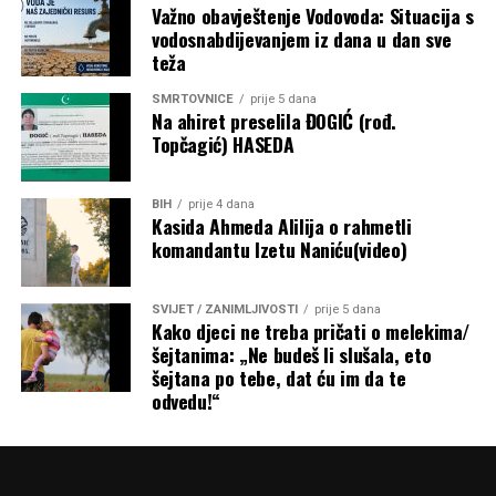
Važno obavještenje Vodovoda: Situacija s
vodosnabdijevanjem iz dana u dan sve
teža
SMRTOVNICE
prije 5 dana
Na ahiret preselila ĐOGIĆ (rođ.
Topčagić) HASEDA
BIH
prije 4 dana
Kasida Ahmeda Alilija o rahmetli
komandantu Izetu Naniću(video)
SVIJET / ZANIMLJIVOSTI
prije 5 dana
Kako djeci ne treba pričati o melekima/
šejtanima: „Ne budeš li slušala, eto
šejtana po tebe, dat ću im da te
odvedu!“