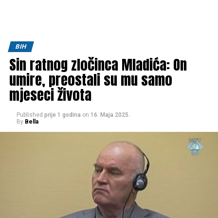
BIH
Sin ratnog zločinca Mladića: On
umire, preostali su mu samo
mjeseci života
Published
prije 1 godina
on
16. Maja 2025.
By
Bella