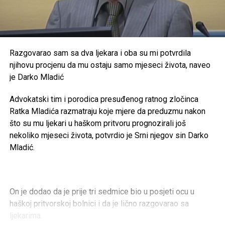
Razgovarao sam sa dva ljekara i oba su mi potvrdila
njihovu procjenu da mu ostaju samo mjeseci života, naveo
je Darko Mladić
Advokatski tim i porodica presuđenog ratnog zločinca
Ratka Mladića razmatraju koje mjere da preduzmu nakon
što su mu ljekari u haškom pritvoru prognozirali još
nekoliko mjeseci života, potvrdio je Srni njegov sin Darko
Mladić.
On je dodao da je prije tri sedmice bio u posjeti ocu u
haškoj pritvorskoj bolnici i da je lično razgovarao sa
ljekarima.