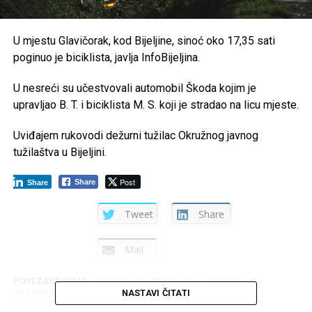
U mjestu Glavičorak, kod Bijeljine, sinoć oko 17,35 sati
poginuo je biciklista, javlja InfoBijeljina.
U nesreći su učestvovali automobil Škoda kojim je
upravljao B. T. i biciklista M. S. koji je stradao na licu mjeste.
Uviđajem rukovodi dežurni tužilac Okružnog javnog
tužilaštva u Bijeljini.
Post
Share
Share
Tweet
Share
Mail
POVEZANE TEME:
BICIKLIST
BIJELJINA
CAZIN
SAOBRAĆAJNA NESREĆA
NASTAVI ČITATI