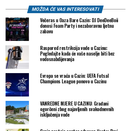
UP NEXT
Opasne tvrdnje: Prvi čovjek policije RS kaže da Sud i
MOŽDA ĆE VAS INTERESOVATI
Tužilaštvo BiH ne postoji, BiH nazvao “nedržavom”
Večeras u Oaza Bare Cazin: DJ DeeDeeBoii
DON'T MISS
donosi Foam Party i nezaboravnu ljetnu
Horor u Tešnju: Sedmogodišnjaka pretukli vršnjaci,
zabavu
morao na hitnu operaciju jer mu je pukao čir od stresa
Raspored restrikcija vode u Cazinu:
Pogledajte kada će vaše naselje biti bez
vodosnabdijevanja
Evropa se vraća u Cazin: UEFA Futsal
Champions League ponovo u Cazinu
VANREDNE MJERE U CAZINU: Građani
ogorčeni zbog najavljenih svakodnevnih
isključenja vode