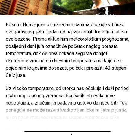
Organizatori Zenica Summer Festa poručili su da je odluka
o otkazivanju donesena iz poštovanja prema nastradalima i
njihovim porodicama, naglašavajući da će prilika za muziku
i zabavu uvijek biti, dok izgubljeni životi ne mogu biti
Bosnu i Hercegovinu u narednim danima očekuje vrhunac
vraćeni.
ovogodišnjeg ljeta i jedan od najizraženijih toplotnih talasa
ove sezone. Prema aktuelnim meteorološkim prognozama,
Brojni građani podržali su ovu odluku, ističući da u
posljednji dani jula označit će početak naglog porasta
trenucima kolektivne tuge solidarnost i suosjećanje moraju
temperatura, dok će prva dekada avgusta donijeti
biti ispred svih drugih interesa.
ekstremne vrućine sa dnevnim temperaturama koje će u
pojedinim krajevima dosezati, pa čak i prelaziti 40 stepeni
Rasprava koja se razvila na društvenim mrežama još
Celzijusa.
jednom je pokazala koliko je važno njegovati kulturu
empatije, poštovanja i odgovornosti, posebno u trenucima
Uz visoke temperature, od utorka nas očekuje i duži period
kada cijela zajednica dijeli bol zbog nenadoknadivog
stabilnog i sušnog vremena. Sunčanih intervala neće
gubitka.
nedostajati, a značajnijih padavina gotovo da neće biti. Tek
ponegdje se može razviti kratkotrajan lokalni ljetni pljusak,
ali on neće imati veći uticaj na ukupnu vremensku sliku.
Post
Share
Share
Posebno će neugodne postati noći. Iako se dani