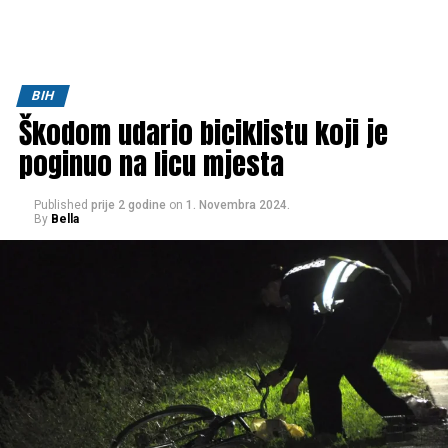
BIH
Škodom udario biciklistu koji je
poginuo na licu mjesta
Published
prije 2 godine
on
1. Novembra 2024.
By
Bella