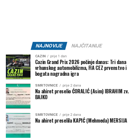
Tweet
Share
Mail
NAJNOVIJE
NAJČITANIJE
CAZIN
prije 1 dan
Cazin Grand Prix 2026 počinje danas: Tri dana
vrhunskog automobilizma, FIA CEZ prvenstvo i
bogata nagradna igra
SMRTOVNICE
prije 2 dana
Na ahiret preselio ĆORALIĆ (Asim) IBRAHIM zv.
BAJKO
SMRTOVNICE
prije 2 dana
Na ahiret preselila KAPIĆ (Mehmeda) MERSIJA