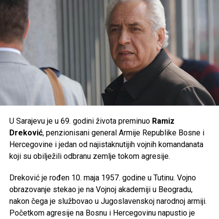
donijeti ekstremne ljetne vrućine kakve se rijetko bilježe.
Post
Share
Share
Tweet
Share
Mail
U Sarajevu je u 69. godini života preminuo
Ramiz
Dreković
, penzionisani general Armije Republike Bosne i
Hercegovine i jedan od najistaknutijih vojnih komandanata
koji su obilježili odbranu zemlje tokom agresije.
Dreković je rođen 10. maja 1957. godine u Tutinu. Vojno
obrazovanje stekao je na Vojnoj akademiji u Beogradu,
nakon čega je službovao u Jugoslavenskoj narodnoj armiji.
Početkom agresije na Bosnu i Hercegovinu napustio je