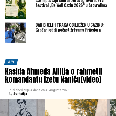
Cazin postaje centar zdravog života: Prvi
festival „Be Well Cazin 2026“ u Stovrelima
DAN BIJELIH TRAKA OBILJEŽEN U CAZINU:
Građani odali počast žrtvama Prijedora
BIH
Kasida Ahmeda Alilija o rahmetli
komandantu Izetu Naniću(video)
Published
prije 4 dana
on
4. Augusta 2026.
By
Serhatlija