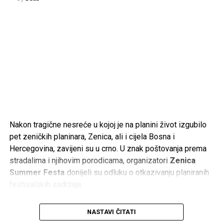
– Bio je častan sin svog naroda, odgovoran suprug i otac,
te veliki patriota. Volio je svoje rodno mjesto u Sandžaku,
ali je jednako iskreno volio Bosnu i Hercegovinu. Bio je
spreman dati sve za Bihać, Hercegovinu i cijelu Bosnu i
Hercegovinu.
Neka mu Uzvišeni Allah podari Džennet, oprosti grijehe i
nagradi ga za sve što je učinio. Porodici, prijateljima i
svima koji tuguju za njim upućujem iskreno saučešće.
Rahmet ti duši, generale. Tvoje ime i djelo ostat će upisani
Nakon tragične nesreće u kojoj je na planini život izgubilo
u historiji Bosne i Hercegovine i u sjećanju onih koji cijene
pet zeničkih planinara, Zenica, ali i cijela Bosna i
slobodu – poručio je Ajnadžić.
Hercegovina, zavijeni su u crno. U znak poštovanja prema
stradalima i njihovim porodicama, organizatori
Zenica
Termin komemoracije i dženaze bit će naknadno objavljen.
Summer Festa
donijeli su odluku o otkazivanju planiranih
Odlaskom Ramiza Drekovića Bosna i Hercegovina izgubila
festivalskih sadržaja.
je jednog od svojih najpoznatijih ratnih komandanata, čije će
ime ostati trajno povezano s odbranom zemlje i
Međutim, umjesto razumijevanja i riječi podrške, na
djelovanjem Armije Republike Bosne i Hercegovine.
NASTAVI ČITATI
društvenim mrežama pojavili su se brojni komentari koji su