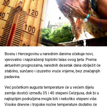
građane na dodatni oprez. Preporučuje se redovna
hidratacija, izbjegavanje boravka na otvorenom u
najtoplijem dijelu dana, nošenje lagane i svijetle odjeće te
zaštita od direktnog sunčevog zračenja.
Poseban oprez savjetuje se
starijim osobama, djeci,
hroničnim bolesnicima i svima koji rade na otvorenom
,
uz preporuku da se pridržavaju savjeta ljekara i, ukoliko je
moguće, borave u rashlađenim prostorijama tokom
najtoplijeg dijela dana.
Bosnu i Hercegovinu u narednim danima očekuje novi,
vjerovatno i najizraženiji toplotni talas ovog ljeta. Prema
Post
Share
Share
aktuelnim prognozama, narednih desetak dana obilježit će
stabilno, sunčano i izuzetno vruće vrijeme, bez značajnijih
Tweet
Share
padavina.
Mail
Već početkom augusta temperature će u većem dijelu
zemlje dostići između 35 i 40 stepeni Celzijusa, dok bi u
najtoplijim područjima mogle biti i nekoliko stepeni više.
Visoke dnevne i tropske noćne temperature dodatno će