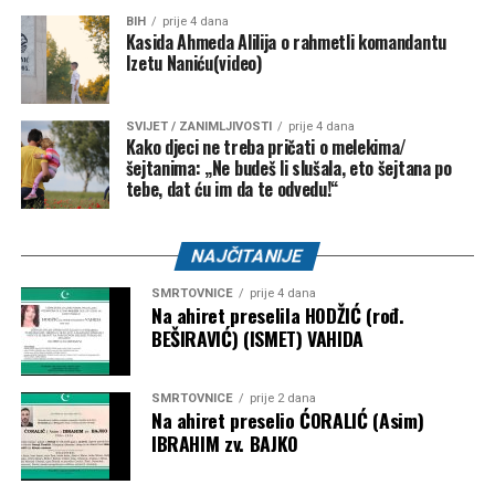
BIH
prije 4 dana
Kasida Ahmeda Alilija o rahmetli komandantu
Izetu Naniću(video)
SVIJET / ZANIMLJIVOSTI
prije 4 dana
Kako djeci ne treba pričati o melekima/
šejtanima: „Ne budeš li slušala, eto šejtana po
tebe, dat ću im da te odvedu!“
NAJČITANIJE
SMRTOVNICE
prije 4 dana
Na ahiret preselila HODŽIĆ (rođ.
BEŠIRAVIĆ) (ISMET) VAHIDA
SMRTOVNICE
prije 2 dana
Na ahiret preselio ĆORALIĆ (Asim)
IBRAHIM zv. BAJKO