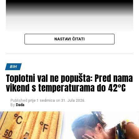
NASTAVI ČITATI
Post
Share
Share
BIH
Toplotni val ne popušta: Pred nama
Tweet
Share
vikend s temperaturama do 42°C
Mail
Published
prije 1 sedmica
on
31. Jula 2026.
By
Dada