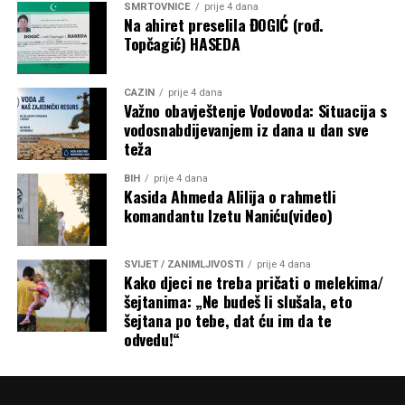
SMRTOVNICE
prije 4 dana
Na ahiret preselila ĐOGIĆ (rođ.
Topčagić) HASEDA
CAZIN
prije 4 dana
Važno obavještenje Vodovoda: Situacija s
vodosnabdijevanjem iz dana u dan sve
teža
BIH
prije 4 dana
Kasida Ahmeda Alilija o rahmetli
komandantu Izetu Naniću(video)
SVIJET / ZANIMLJIVOSTI
prije 4 dana
Kako djeci ne treba pričati o melekima/
šejtanima: „Ne budeš li slušala, eto
šejtana po tebe, dat ću im da te
odvedu!“