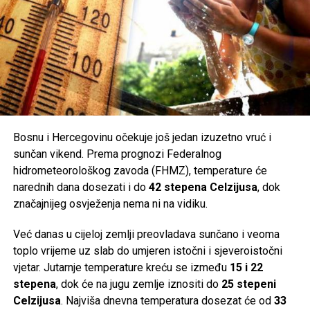
Bosnu i Hercegovinu očekuje još jedan izuzetno vruć i
sunčan vikend. Prema prognozi Federalnog
hidrometeorološkog zavoda (FHMZ), temperature će
narednih dana dosezati i do
42 stepena Celzijusa
, dok
značajnijeg osvježenja nema ni na vidiku.
Već danas u cijeloj zemlji preovladava sunčano i veoma
toplo vrijeme uz slab do umjeren istočni i sjeveroistočni
vjetar. Jutarnje temperature kreću se između
15 i 22
stepena
, dok će na jugu zemlje iznositi do
25 stepeni
Celzijusa
. Najviša dnevna temperatura dosezat će od
33