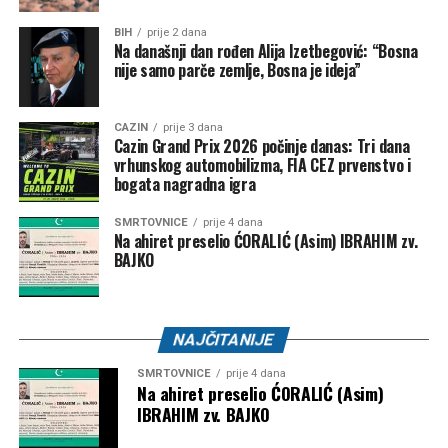
Tweet
Share
BIH
prije 2 dana
Na današnji dan rođen Alija Izetbegović: “Bosna
Mail
nije samo parče zemlje, Bosna je ideja”
CAZIN
prije 3 dana
Cazin Grand Prix 2026 počinje danas: Tri dana
vrhunskog automobilizma, FIA CEZ prvenstvo i
bogata nagradna igra
SMRTOVNICE
prije 4 dana
Na ahiret preselio ĆORALIĆ (Asim) IBRAHIM zv.
BAJKO
NAJČITANIJE
SMRTOVNICE
prije 4 dana
Na ahiret preselio ĆORALIĆ (Asim)
IBRAHIM zv. BAJKO