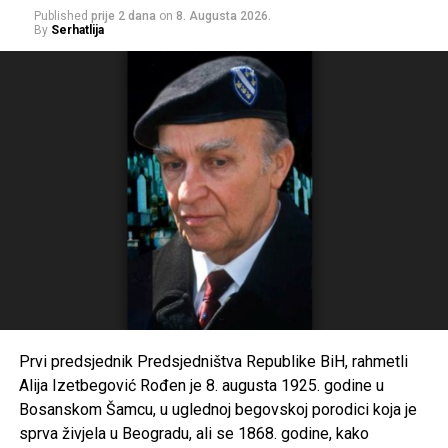
Published
prije 2 dana
on
8. Augusta 2026.
By
Serhatlija
Prvi predsjednik Predsjedništva Republike BiH, rahmetli
Alija Izetbegović Rođen je 8. augusta 1925. godine u
Bosanskom Šamcu, u uglednoj begovskoj porodici koja je
sprva živjela u Beogradu, ali se 1868. godine, kako