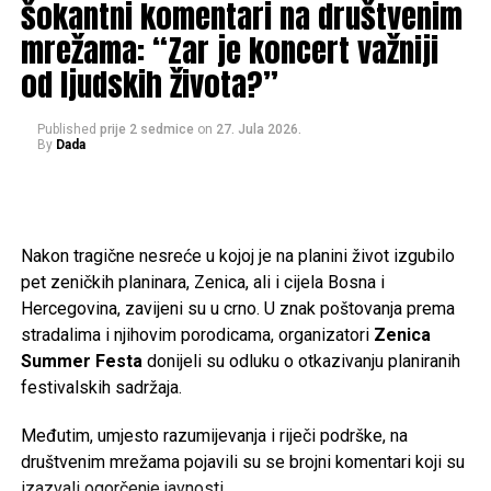
kao jedan od ključnih stratega u organizaciji i razvoju Armije
šokantni komentari na društvenim
Republike Bosne i Hercegovine.
mrežama: “Zar je koncert važniji
od ljudskih života?”
Vijest o njegovoj smrti s tugom je primio i general
Nedžad
Ajnadžić
, koji se od Drekovića oprostio emotivnom
porukom na društvenim mrežama.
Published
prije 2 sedmice
on
27. Jula 2026.
By
Dada
– Bio je častan sin svog naroda, odgovoran suprug i otac,
te veliki patriota. Volio je svoje rodno mjesto u Sandžaku,
ali je jednako iskreno volio Bosnu i Hercegovinu. Bio je
Nakon tragične nesreće u kojoj je na planini život izgubilo
spreman dati sve za Bihać, Hercegovinu i cijelu Bosnu i
pet zeničkih planinara, Zenica, ali i cijela Bosna i
Hercegovinu.
Hercegovina, zavijeni su u crno. U znak poštovanja prema
Neka mu Uzvišeni Allah podari Džennet, oprosti grijehe i
stradalima i njihovim porodicama, organizatori
Zenica
nagradi ga za sve što je učinio. Porodici, prijateljima i
Summer Festa
donijeli su odluku o otkazivanju planiranih
svima koji tuguju za njim upućujem iskreno saučešće.
festivalskih sadržaja.
Rahmet ti duši, generale. Tvoje ime i djelo ostat će upisani
Međutim, umjesto razumijevanja i riječi podrške, na
u historiji Bosne i Hercegovine i u sjećanju onih koji cijene
društvenim mrežama pojavili su se brojni komentari koji su
slobodu – poručio je Ajnadžić.
izazvali ogorčenje javnosti.