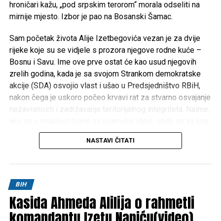
hroničari kažu, „pod srpskim terorom“ morala odseliti na
mirnije mjesto. Izbor je pao na Bosanski Šamac.
Sam početak života Alije Izetbegovića vezan je za dvije
rijeke koje su se vidjele s prozora njegove rodne kuće –
Bosnu i Savu. Ime ove prve ostat će kao usud njegovih
zrelih godina, kada je sa svojom Strankom demokratske
akcije (SDA) osvojio vlast i ušao u Predsjedništvo RBiH,
nakon čega je uskoro počeo krvavi rat za stvarno osvajanje
nezavisnosti i zadržavanje teritorijalnog integriteta. Naime,
ako se u mladosti borio za islamske ideje, onda se za kraj
Izetbegovićevog života može reći da je bio zaokupljen
NASTAVI ČITATI
borbom za prava bošnjačkog naroda i domovinu Bosnu i
Hercegovinu. I inače, cijeli život Alije Izetbegovića, od
najranije mladosti pa sve do smrti, obilježen je borbom za
ideje i ideale.
BIH
Kasida Ahmeda Alilija o rahmetli
Tako je, zajedno s nekoliko istomišljenika, artikulaciju
komandantu Izetu Naniću(video)
svojih političkih opredjeljenja pokušao pronaći kroz