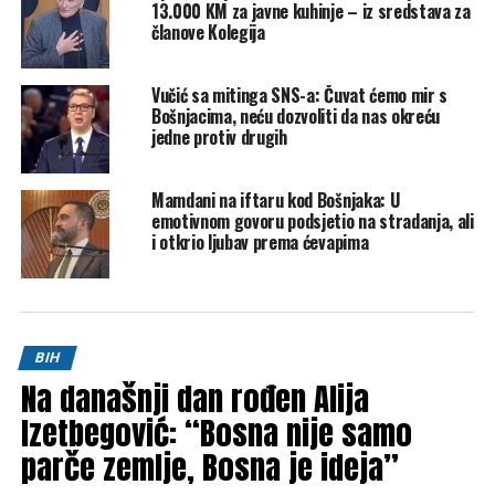
13.000 KM za javne kuhinje – iz sredstava za
članove Kolegija
Tweet
Share
Vučić sa mitinga SNS-a: Čuvat ćemo mir s
Mail
Bošnjacima, neću dozvoliti da nas okreću
jedne protiv drugih
POVEZANE TEME:
BOŠNJACI
NIKOLA ŠPIRIĆ
UP NEXT
Mamdani na iftaru kod Bošnjaka: U
Bivši rukovodilac SIPA-e iznio plan: ‘Možemo odmah
emotivnom govoru podsjetio na stradanja, ali
uhapsiti Dodika, ovako se to treba napraviti’
i otkrio ljubav prema ćevapima
DON'T MISS
Vlada RS-a se oglasila nakon što je policija Distrikta
Brčko pokušala uhapsiti Viškovića
BIH
Na današnji dan rođen Alija
Izetbegović: “Bosna nije samo
parče zemlje, Bosna je ideja”