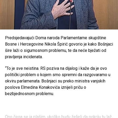
Predsjedavajući Doma naroda Parlamentarne skupštine
Bosne i Hercegovine Nikola Špirić govorio je kako Bošnjaci
šire laži o sigurnosnom problemu, te da neće bježati od
pravljenja incidenata.
“To je sve neistina. RS poziva na dijalog i kaže da je ovo
politički problem o kojem smo spremni da razgovaramo u
okviru parlamenata. Bošnjaci su preko ministra vanjskih
poslova Elmedina Konakovića iznijeli priču o
bezbjednosnom problemu.
Ono čega se ja plašim, ukoliko budu željeli da pokriju tu laž,