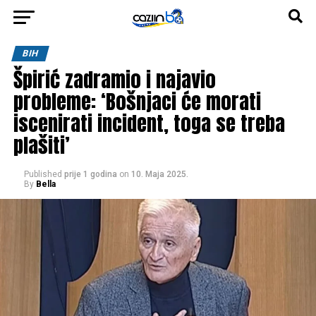
BIH
Špirić zadramio i najavio
probleme: ‘Bošnjaci će morati
iscenirati incident, toga se treba
plašiti’
Published
prije 1 godina
on
10. Maja 2025.
By
Bella