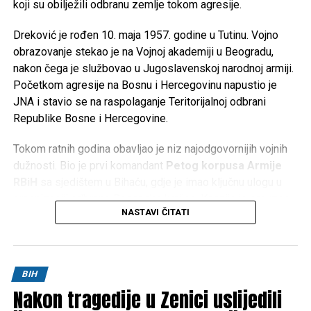
koji su obilježili odbranu zemlje tokom agresije.
Dreković je rođen 10. maja 1957. godine u Tutinu. Vojno
obrazovanje stekao je na Vojnoj akademiji u Beogradu,
nakon čega je službovao u Jugoslavenskoj narodnoj armiji.
Početkom agresije na Bosnu i Hercegovinu napustio je
JNA i stavio se na raspolaganje Teritorijalnoj odbrani
Republike Bosne i Hercegovine.
Tokom ratnih godina obavljao je niz najodgovornijih vojnih
dužnosti. Bio je prvi komandant
Petog korpusa Armije
RBiH
sa sjedištem u Bihaću, gdje je imao ključnu ulogu u
organizaciji odbrane Bosanske krajine. Kasnije je preuzeo
NASTAVI ČITATI
komandu nad
Četvrtim korpusom Armije RBiH
u
Mostaru, a obavljao je i dužnost načelnika Uprave za
politička pitanja Generalštaba Armije RBiH.
BIH
Za doprinos u odbrani Bosne i Hercegovine odlikovan je
Nakon tragedije u Zenici uslijedili
brojnim vojnim i državnim priznanjima te je ostao upamćen