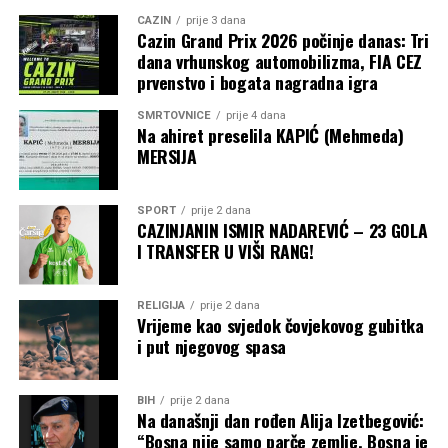
CAZIN
prije 3 dana
Cazin Grand Prix 2026 počinje danas: Tri
dana vrhunskog automobilizma, FIA CEZ
prvenstvo i bogata nagradna igra
SMRTOVNICE
prije 4 dana
Na ahiret preselila KAPIĆ (Mehmeda)
MERSIJA
SPORT
prije 2 dana
CAZINJANIN ISMIR NADAREVIĆ – 23 GOLA
I TRANSFER U VIŠI RANG!
RELIGIJA
prije 2 dana
Vrijeme kao svjedok čovjekovog gubitka
i put njegovog spasa
BIH
prije 2 dana
Na današnji dan rođen Alija Izetbegović:
“Bosna nije samo parče zemlje, Bosna je