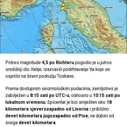
znatiželja. Nije dovoljno da dijete mehanički nauči islamske
i imanske šarte, već je potrebno njegovo srce istinski
vezati za Allaha, dž.š., u stvarnom životu.
Jedna od prilika da se ovakvo nešto učini je kada dijete
recimo zagubi igračku. Roditelji trebaju pomoći djetetu da
to nađe, rekavši da će mu Allah pomoći da pronađe
izgubljeno, a potom prouče dovu da se nađe izgubljena
stvar: ‘
O Allahu moj, pomozi mi da pronađem svoju
Potres magnitude
4,5 po Richteru
pogodio je u jutros
igračku!
‘ Nakon pronalaska izgubljene stvari, treba dijete
središnji dio Italije, izazvavši podrhtavanje tla koje se
podsjetiti da mu je Allah, dž.š., pomogao da pronađe
osjetilo na širem području Toskane.
igračku i da se treba zahvaliti. Ovakav pristup u dječijim
srcima razvija osjećaj ljubavi prema Onome Koji ga pazi i
Prema dostupnim seizmološkim podacima, zemljotres je
pomaže.
zabilježen u
8:15 sati po UTC-u
, odnosno u
10:15 sati po
lokalnom vremenu
. Epicentar je bio smješten oko
18
Druga mogućnost je da se dijete pred polazak na spavanje
kilometara sjeverozapadno od Livorna
i približno
podstakne na učenje Ajetu-l-Kursijje. Ova prilika se
devet kilometara jugozapadno od Pise
, na dubini od
iskoristi da se kod djeteta razvije lijepo mišljenje o
svega
devet kilometara
.
melekima. „
Sine, ako ovo proučiš, dragi Allah ti pošalje