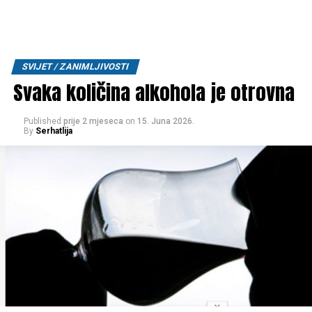
SVIJET / ZANIMLJIVOSTI
Svaka količina alkohola je otrovna
Published
prije 2 mjeseca
on
15. Juna 2026.
By
Serhatlija