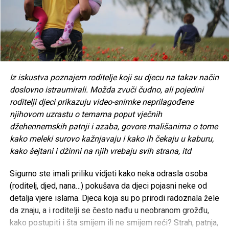
Tweet
Share
Mail
POVEZANE TEME:
UP NEXT
Iz iskustva poznajem roditelje koji su djecu na takav način
Japanski navijači ponovno oduševili svijet: Nakon
doslovno istraumirali. Možda zvuči čudno, ali pojedini
spektakularnog remija ostali čistiti tribine
roditelji djeci prikazuju video-snimke neprilagođene
DON'T MISS
njihovom uzrastu o temama poput vječnih
Žrtve kockanja-idustrija koja živi od tuđeg očaja
džehennemskih patnji i azaba, govore mališanima o tome
kako meleki surovo kažnjavaju i kako ih čekaju u kaburu,
kako šejtani i džinni na njih vrebaju svih strana, itd
Sigurno ste imali priliku vidjeti kako neka odrasla osoba
(roditelj, djed, nana…) pokušava da djeci pojasni neke od
detalja vjere islama. Djeca koja su po prirodi radoznala žele
da znaju, a i roditelji se često nađu u neobranom grožđu,
kako postupiti i šta smijem ili ne smijem reći? Strah, patnja,