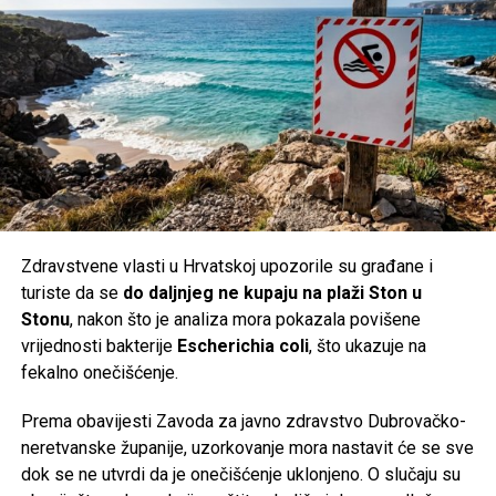
znatno pogoršane tržišne uslove,
pad potražnje,
nepovoljne kursne razlike,
odluku ključnog kupca da prekine saradnju.
Najveći povjerioci, među kojima su
Deutsche Bank
i
investicioni fondovi
RBC BlueBay, Blantyre
i
Whitebox
,
više ne vjeruju da je moguće spasiti cijeli koncern. Njihov
plan je izdvajanje poslovanja s baterijama za domaćinstvo i
Zdravstvene vlasti u Hrvatskoj upozorile su građane i
formiranje nove vlasničke strukture za taj segment.
turiste da se
do daljnjeg ne kupaju na plaži Ston u
Stonu
, nakon što je analiza mora pokazala povišene
Više od stoljeća tradicije
vrijednosti bakterije
Escherichia coli
, što ukazuje na
fekalno onečišćenje.
Korijeni Varte sežu u
1887. godinu
, a naziv kompanije
nastao je od njemačkog izraza
Vertrieb, Aufladung,
Prema obavijesti Zavoda za javno zdravstvo Dubrovačko-
Reparatur transportabler Akkumulatoren
(prodaja, punjenje
neretvanske županije, uzorkovanje mora nastavit će se sve
i popravka prenosnih akumulatora). Njene baterije koristio
dok se ne utvrdi da je onečišćenje uklonjeno. O slučaju su
je čak i poznati istraživač
Fridtjof Nansen
tokom polarnih