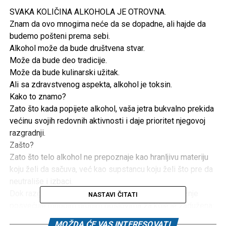
SVAKA KOLIČINA ALKOHOLA JE OTROVNA.
Znam da ovo mnogima neće da se dopadne, ali hajde da
budemo pošteni prema sebi.
Alkohol može da bude društvena stvar.
Može da bude deo tradicije.
Može da bude kulinarski užitak.
Ali sa zdravstvenog aspekta, alkohol je toksin.
Kako to znamo?
Zato što kada popijete alkohol, vaša jetra bukvalno prekida
većinu svojih redovnih aktivnosti i daje prioritet njegovoj
razgradnji.
Zašto?
Zato što telo alkohol ne prepoznaje kao hranljivu materiju
koju želi da sačuva, već kao supstancu koju želi što pre da
neutrališe i izbaci.
Dok razgrađuje alkohol, jetra privremeno manje pažnje
NASTAVI ČITATI
posvećuje mnogim drugim poslovima za koje je zadužena:
* regulaciji šećera u krvi
MOŽDA ĆE VAS INTERESOVATI