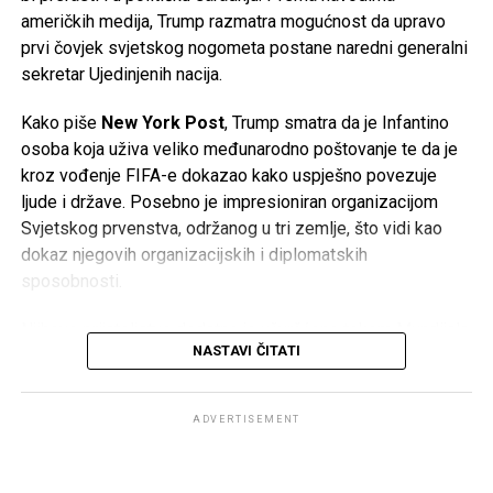
uključujući
Audi
i
Porsche
. Do sada je više od
37.000
američkih medija, Trump razmatra mogućnost da upravo
zaposlenih
već prihvatilo programe dobrovoljnog odlaska
prvi čovjek svjetskog nogometa postane naredni generalni
iz kompanije.
sekretar Ujedinjenih nacija.
Najnoviji poslovni rezultati potvrđuju da se najveći
Kako piše
New York Post
, Trump smatra da je Infantino
evropski proizvođač automobila nalazi pred jednim od
osoba koja uživa veliko međunarodno poštovanje te da je
najvećih izazova u svojoj historiji, dok će naredni mjeseci
kroz vođenje FIFA-e dokazao kako uspješno povezuje
biti ključni za budući smjer razvoja kompanije.
ljude i države. Posebno je impresioniran organizacijom
Svjetskog prvenstva, održanog u tri zemlje, što vidi kao
Post
Share
Share
dokaz njegovih organizacijskih i diplomatskih
sposobnosti.
Tweet
Share
Njihovo prijateljstvo dodatno je učvršćeno tokom Mundijala,
Mail
NASTAVI ČITATI
gdje je Trump bio uključen u brojne aktivnosti vezane za
turnir. Infantino mu je u decembru uručio i prvu FIFA-inu
Nagradu za mir, dok je američki predsjednik nakon finala
ADVERTISEMENT
Svjetskog prvenstva na stadionu MetLife zajedno s njim
uručivao pobjednički pehar reprezentaciji Španije.