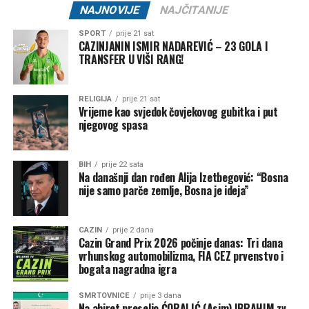
NAJNOVIJE
NAJČITANIJE
Trumpov specijalni izaslanik za globalna partnerstva
SPORT
prije 21 sat
Paolo Zampolli
smatra da bi Infantino bio odličan izbor za
CAZINJANIN ISMIR NADAREVIĆ – 23 GOLA I
ovu funkciju.
TRANSFER U VIŠI RANG!
“Ujedinjene nacije okupljaju 193 države članice, dok FIFA
ima više od 200 nacionalnih saveza. Gianni je pokazao da
RELIGIJA
prije 21 sat
Vrijeme kao svjedok čovjekovog gubitka i put
zna upravljati tako velikim sistemom”, izjavio je Zampolli.
njegovog spasa
Kontroverze i budućnost u FIFA-i
BIH
prije 22 sata
Na današnji dan rođen Alija Izetbegović: “Bosna
Uprkos podršci iz Bijele kuće, Infantino je posljednjih
nije samo parče zemlje, Bosna je ideja”
mjeseci bio izložen kritikama nakon kontroverznog
poništavanja crvenog kartona američkom reprezentativcu
Folarinu Balogunu tokom Svjetskog prvenstva. Trump je
CAZIN
prije 2 dana
Cazin Grand Prix 2026 počinje danas: Tri dana
kasnije potvrdio da je lično razgovarao s Infantinom i tražio
vrhunskog automobilizma, FIA CEZ prvenstvo i
reviziju odluke.
bogata nagradna igra
Zanimljivo je da Trump ovu ideju promoviše u trenutku kada
SMRTOVNICE
prije 3 dana
Na ahiret preselio ĆORALIĆ (Asim) IBRAHIM zv.
njegova administracija ima zategnute odnose s