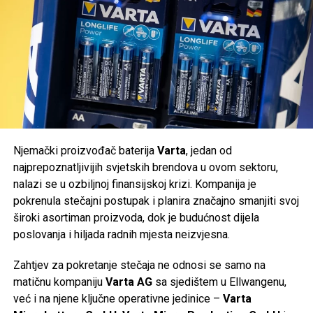
Post
Share
Share
Mail
Tweet
Share
Mail
Njemački proizvođač baterija
Varta
, jedan od
najprepoznatljivijih svjetskih brendova u ovom sektoru,
nalazi se u ozbiljnoj finansijskoj krizi. Kompanija je
pokrenula stečajni postupak i planira značajno smanjiti svoj
široki asortiman proizvoda, dok je budućnost dijela
poslovanja i hiljada radnih mjesta neizvjesna.
Zahtjev za pokretanje stečaja ne odnosi se samo na
matičnu kompaniju
Varta AG
sa sjedištem u Ellwangenu,
već i na njene ključne operativne jedinice –
Varta