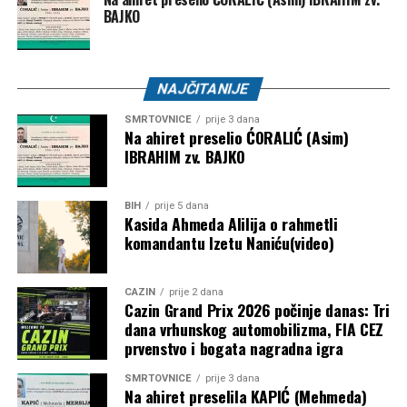
BAJKO
Ujedinjenim nacijama. Od povratka u Bijelu kuću, SAD je
smanjio finansijska izdvajanja za UN te se povukao iz
Svjetske zdravstvene organizacije (WHO), UNESCO-a i
Vijeća za ljudska prava UN-a.
NAJČITANIJE
SMRTOVNICE
prije 3 dana
Ukoliko Infantino ipak odluči ostati u svijetu sporta, već u
Na ahiret preselio ĆORALIĆ (Asim)
martu 2027. godine očekuju ga izbori za četvrti mandat na
IBRAHIM zv. BAJKO
čelu FIFA-e. U tom slučaju vodio bi organizaciju Svjetskog
prvenstva za žene u Brazilu 2027. godine, kao i
BIH
prije 5 dana
historijskog Mundijala 2030., koji će biti održan na tri
Kasida Ahmeda Alilija o rahmetli
kontinenta i u šest država.
komandantu Izetu Naniću(video)
Post
Share
Share
CAZIN
prije 2 dana
Cazin Grand Prix 2026 počinje danas: Tri
Tweet
Share
dana vrhunskog automobilizma, FIA CEZ
prvenstvo i bogata nagradna igra
Mail
SMRTOVNICE
prije 3 dana
Na ahiret preselila KAPIĆ (Mehmeda)