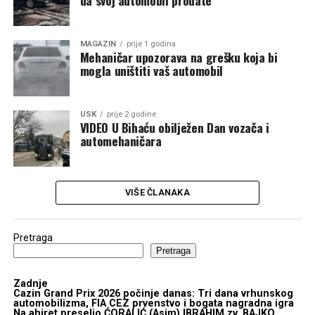
da svoj automobil prodate”
MAGAZIN
prije 1 godina
Mehaničar upozorava na grešku koja bi
mogla uništiti vaš automobil
USK
prije 2 godine
VIDEO U Bihaću obilježen Dan vozača i
automehaničara
VIŠE ČLANAKA
Pretraga
Pretraga
Zadnje
Cazin Grand Prix 2026 počinje danas: Tri dana vrhunskog
automobilizma, FIA CEZ prvenstvo i bogata nagradna igra
Na ahiret preselio ĆORALIĆ (Asim) IBRAHIM zv. BAJKO