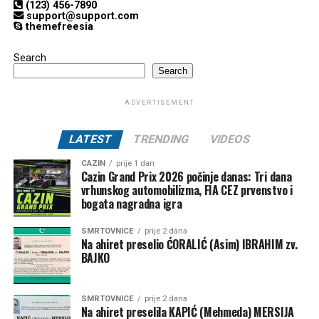
(123) 456-7890
support@support.com
themefreesia
Search
Search
ADVERTISEMENT
LATEST
TRENDING
VIDEOS
CAZIN
prije 1 dan
Cazin Grand Prix 2026 počinje danas: Tri dana
vrhunskog automobilizma, FIA CEZ prvenstvo i
bogata nagradna igra
SMRTOVNICE
prije 2 dana
Na ahiret preselio ĆORALIĆ (Asim) IBRAHIM zv.
BAJKO
SMRTOVNICE
prije 2 dana
Na ahiret preselila KAPIĆ (Mehmeda) MERSIJA