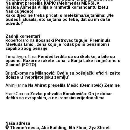
Na ahiret preselila KAPIĆ (Mehmeda) MERSIJA
Kasida Ahmeda Alilija o rahmetli komandantu Izetu
Naniću(video)
Kako djeci ne treba pričati o melekima/šejtanima: „Ne
budeš li slušala, eto šejtana po tebe, dat ću im da te
odvedu!“
Zadnji komentari
Robertoraro
na
Bosanski Petrovac tuguje: Preminula
Mevluda Linić , žena koju je rođak polio benzinom i
zapalio zbog penzije
Timothygroft
na
Pendeš tvrdila da su školske, a bile su
opasne: Razorne rakete Luna iz Banja Luke izmještene u
Glamoč (FOTO)
BrianExoma
na
Milanović: Ovdje su bošnjački oficiri, zašto
dolaze u ‘neprijateljsku zemlju’
AlvinHar
na
Na Ahiret preselila Mešić (Demirović) Zemine
FrankGox
na
Zovko pohvalila Konakovića: On je dobar
dečko sa evropskim, a ne iranskim vrijednostima
Naša adresa
Themefreesia, Abc Building, 5th Floor, Zyz Street