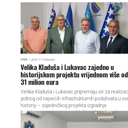
USK
prije 11 mjeseci
Velika Kladuša i Lukavac zajedno u
historijskom projektu vrijednom više od
31 milion eura
Velika Kladuša i Lukavac pripremaju se za realizac
jednog od najvećih infrastrukturnih poduhvata u sv
historiji – zajedničkog projekta izgradnje
kanalizacionog sistema u Velikoj Kladuši i...