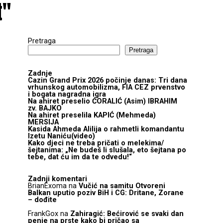
t"
Pretraga
Pretraga
Zadnje
Cazin Grand Prix 2026 počinje danas: Tri dana
vrhunskog automobilizma, FIA CEZ prvenstvo
i bogata nagradna igra
Na ahiret preselio ĆORALIĆ (Asim) IBRAHIM
zv. BAJKO
Na ahiret preselila KAPIĆ (Mehmeda)
MERSIJA
Kasida Ahmeda Alilija o rahmetli komandantu
Izetu Naniću(video)
Kako djeci ne treba pričati o melekima/
šejtanima: „Ne budeš li slušala, eto šejtana po
tebe, dat ću im da te odvedu!“
Zadnji komentari
BrianExoma
na
Vučić na samitu Otvoreni
Balkan uputio poziv BiH i CG: Dritane, Zorane
– dođite
FrankGox
na
Zahiragić: Bećirović se svaki dan
penje na prste kako bi pričao sa