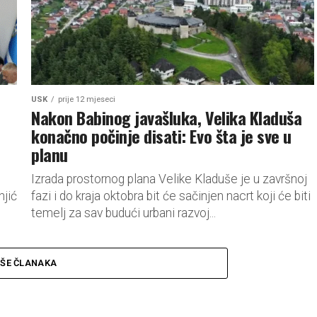
USK
prije 12 mjeseci
Nakon Babinog javašluka, Velika Kladuša
konačno počinje disati: Evo šta je sve u
planu
Izrada prostornog plana Velike Kladuše je u završnoj
njić
fazi i do kraja oktobra bit će sačinjen nacrt koji će biti
temelj za sav budući urbani razvoj...
IŠE ČLANAKA