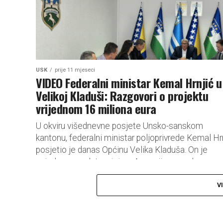
USK
prije 11 mjeseci
VIDEO Federalni ministar Kemal Hrnjić u
Velikoj Kladuši: Razgovori o projektu
vrijednom 16 miliona eura
U okviru višednevne posjete Unsko-sanskom
kantonu, federalni ministar poljoprivrede Kemal Hr
posjetio je danas Općinu Velika Kladuša. On je
zajedno s predstavnicima Agencije za vodno
područje...
V