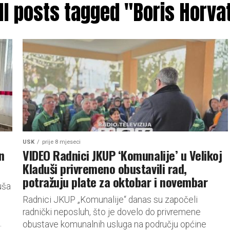
ll posts tagged "Boris Horva
USK
prije 8 mjeseci
n
VIDEO Radnici JKUP ‘Komunalije’ u Velikoj
Kladuši privremeno obustavili rad,
potražuju plate za oktobar i novembar
uša
Radnici JKUP „Komunalije“ danas su započeli
radnički neposluh, što je dovelo do privremene
.
obustave komunalnih usluga na području općine