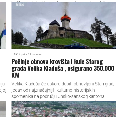
Velika Kladuša. Kao razlog navode neisplatu dvije...
USK
prije 11 mjeseci
Počinje obnova krovišta i kule Starog
grada Velika Kladuša , osigurano 350.000
KM
iju
Velika Kladuša će uskoro dobiti obnovljeni Stari grad,
ojoj
jedan od najznačajnijih kulturno-historijskih
spomenika na području Unsko-sanskog kantona.
Nakon što je Vlada USK na posljednjoj sjednici
odobrila...