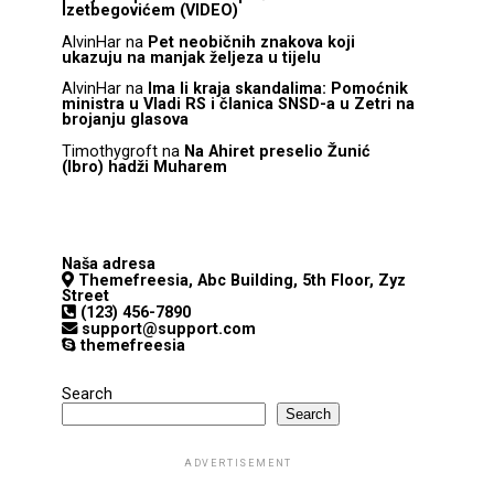
Izetbegovićem (VIDEO)
AlvinHar
na
Pet neobičnih znakova koji
ukazuju na manjak željeza u tijelu
AlvinHar
na
Ima li kraja skandalima: Pomoćnik
ministra u Vladi RS i članica SNSD-a u Zetri na
brojanju glasova
Timothygroft
na
Na Ahiret preselio Žunić
(Ibro) hadži Muharem
Naša adresa
Themefreesia, Abc Building, 5th Floor, Zyz
Street
(123) 456-7890
support@support.com
themefreesia
Search
Search
ADVERTISEMENT