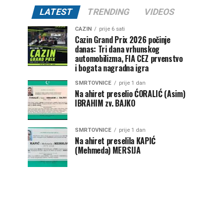
LATEST
TRENDING
VIDEOS
CAZIN
prije 6 sati
Cazin Grand Prix 2026 počinje
danas: Tri dana vrhunskog
automobilizma, FIA CEZ prvenstvo
i bogata nagradna igra
SMRTOVNICE
prije 1 dan
Na ahiret preselio ĆORALIĆ (Asim)
IBRAHIM zv. BAJKO
SMRTOVNICE
prije 1 dan
Na ahiret preselila KAPIĆ
(Mehmeda) MERSIJA