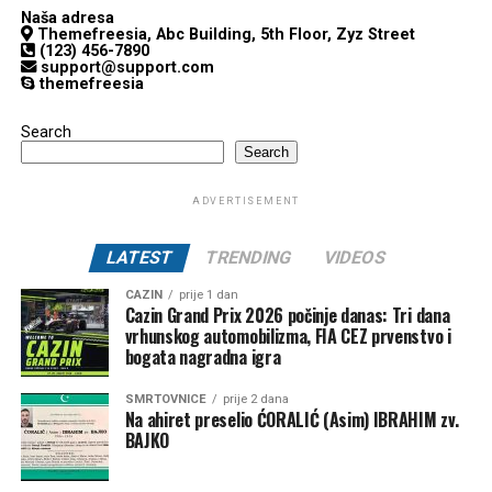
Naša adresa
Themefreesia, Abc Building, 5th Floor, Zyz Street
(123) 456-7890
support@support.com
themefreesia
Search
Search
ADVERTISEMENT
LATEST
TRENDING
VIDEOS
CAZIN
prije 1 dan
Cazin Grand Prix 2026 počinje danas: Tri dana
vrhunskog automobilizma, FIA CEZ prvenstvo i
bogata nagradna igra
SMRTOVNICE
prije 2 dana
Na ahiret preselio ĆORALIĆ (Asim) IBRAHIM zv.
BAJKO