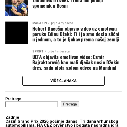
Tabaković o Džeki: Treba mu podići
spomenik u Bosni
MAGAZIN
prije 4 mjeseca
Robert Dacešin objavio video uz emotivnu
poruku Edinu Džeki: Ti i ja smo dosta slični
u jednom, a to je ljubav prema našoj zemlji
SPORT
prije 4 mjeseca
UEFA objavila emotivan video: Esmir
Bajraktarević kao mali dječak nosio Džekin
dres, sada idola golom odveo na Mundijal
VIŠE ČLANAKA
Pretraga
Pretraga
Zadnje
Cazin Grand Prix 2026 počinje danas: Tri dana vrhunskog
automobilizma, FIA CEZ prvenstvo i bogata nagradna igra