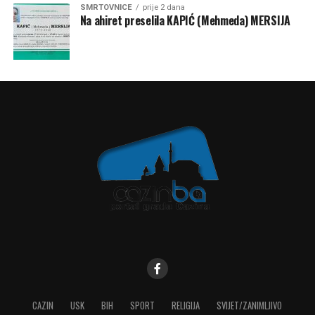
SMRTOVNICE
prije 2 dana
Na ahiret preselila KAPIĆ (Mehmeda) MERSIJA
CAZIN
USK
BIH
SPORT
RELIGIJA
SVIJET/ZANIMLJIVO