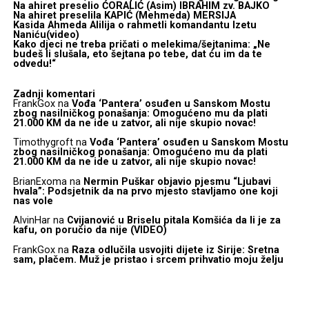
Na ahiret preselio ĆORALIĆ (Asim) IBRAHIM zv. BAJKO
Na ahiret preselila KAPIĆ (Mehmeda) MERSIJA
Kasida Ahmeda Alilija o rahmetli komandantu Izetu
Naniću(video)
Kako djeci ne treba pričati o melekima/šejtanima: „Ne
budeš li slušala, eto šejtana po tebe, dat ću im da te
odvedu!“
Zadnji komentari
FrankGox
na
Vođa ‘Pantera’ osuđen u Sanskom Mostu
zbog nasilničkog ponašanja: Omogućeno mu da plati
21.000 KM da ne ide u zatvor, ali nije skupio novac!
Timothygroft
na
Vođa ‘Pantera’ osuđen u Sanskom Mostu
zbog nasilničkog ponašanja: Omogućeno mu da plati
21.000 KM da ne ide u zatvor, ali nije skupio novac!
BrianExoma
na
Nermin Puškar objavio pjesmu “Ljubavi
hvala”: Podsjetnik da na prvo mjesto stavljamo one koji
nas vole
AlvinHar
na
Cvijanović u Briselu pitala Komšića da li je za
kafu, on poručio da nije (VIDEO)
FrankGox
na
Raza odlučila usvojiti dijete iz Sirije: Sretna
sam, plačem. Muž je pristao i srcem prihvatio moju želju