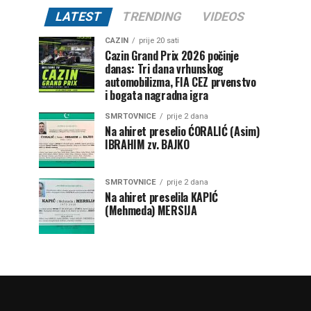
LATEST
TRENDING
VIDEOS
CAZIN
prije 20 sati
Cazin Grand Prix 2026 počinje
danas: Tri dana vrhunskog
automobilizma, FIA CEZ prvenstvo
i bogata nagradna igra
SMRTOVNICE
prije 2 dana
Na ahiret preselio ĆORALIĆ (Asim)
IBRAHIM zv. BAJKO
SMRTOVNICE
prije 2 dana
Na ahiret preselila KAPIĆ
(Mehmeda) MERSIJA