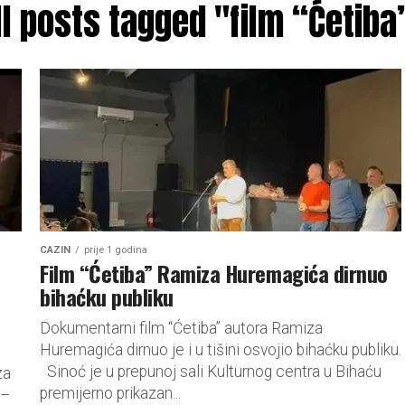
ll posts tagged "film “Ćetiba
CAZIN
prije 1 godina
Film “Ćetiba” Ramiza Huremagića dirnuo
bihaćku publiku
Dokumentarni film “Ćetiba” autora Ramiza
Huremagića dirnuo je i u tišini osvojio bihaćku publiku.
Sinoć je u prepunoj sali Kulturnog centra u Bihaću
za
premijerno prikazan...
 –