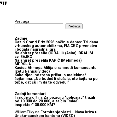
”"
Pretraga
Pretraga
Zadnje
Cazin Grand Prix 2026 počinje danas: Tri dana
vrhunskog automobilizma, FIA CEZ prvenstvo
i bogata nagradna igra
Na ahiret preselio ĆORALIĆ (Asim) IBRAHIM
zv. BAJKO
Na ahiret preselila KAPIĆ (Mehmeda)
MERSIJA
Kasida Ahmeda Alilija o rahmetli komandantu
Izetu Naniću(video)
Kako djeci ne treba pričati o melekima/
šejtanima: „Ne budeš li slušala, eto šejtana po
tebe, dat ću im da te odvedu!“
Zadnji komentari
Timothygroft
na
Za poziciju “policajac” tražili
od 10.000 do 20.000, a za čin “mlađi
inspektor” 30.000 KM?
WilliamTilky
na
Formiranje vlasti – Nova kriza u
Unsko-sanskom kantonu (VIDEO)