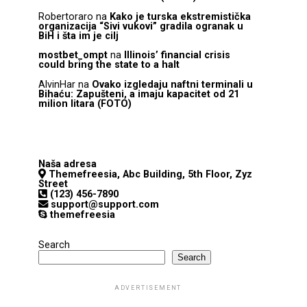
Robertoraro
na
Kako je turska ekstremistička
organizacija “Sivi vukovi” gradila ogranak u
BiH i šta im je cilj
mostbet_ompt
na
Illinois’ financial crisis
could bring the state to a halt
AlvinHar
na
Ovako izgledaju naftni terminali u
Bihaću: Zapušteni, a imaju kapacitet od 21
milion litara (FOTO)
Naša adresa
Themefreesia, Abc Building, 5th Floor, Zyz
Street
(123) 456-7890
support@support.com
themefreesia
Search
Search
ADVERTISEMENT