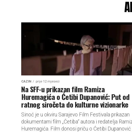
A
CAZIN
prije 12 mjeseci
Na SFF-u prikazan film Ramiza
Huremagića o Ćetibi Dupanović: Put od
ratnog siročeta do kulturne vizionarke
Sinoć je u okviru Sarajevo Film Festivala prikazan
dokumentarni film „Ćetiba“ autora i redatelja Rami
Huremagića. Film donosi priču o Ćetibi Dupanović