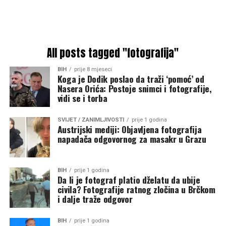
All posts tagged "fotografija"
BIH
prije 8 mjeseci
Koga je Dodik poslao da traži ‘pomoć’ od
Nasera Orića: Postoje snimci i fotografije,
vidi se i torba
SVIJET / ZANIMLJIVOSTI
prije 1 godina
Austrijski mediji: Objavljena fotografija
napadača odgovornog za masakr u Grazu
BIH
prije 1 godina
Da li je fotograf platio dželatu da ubije
civila? Fotografije ratnog zločina u Brčkom
i dalje traže odgovor
BIH
prije 1 godina