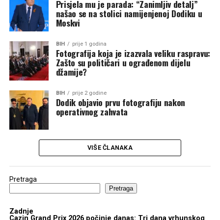
Prisjela mu je parada: “Zanimljiv detalj”
našao se na stolici namijenjenoj Dodiku u
Moskvi
BIH
prije 1 godina
Fotografija koja je izazvala veliku raspravu:
Zašto su političari u ograđenom dijelu
džamije?
BIH
prije 2 godine
Dodik objavio prvu fotografiju nakon
operativnog zahvata
VIŠE ČLANAKA
Pretraga
Pretraga
Zadnje
Cazin Grand Prix 2026 počinje danas: Tri dana vrhunskog