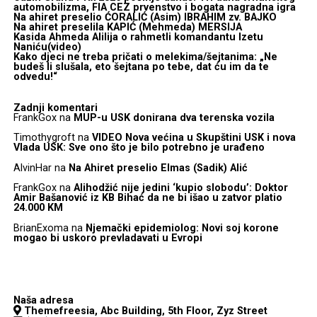
automobilizma, FIA CEZ prvenstvo i bogata nagradna igra
Na ahiret preselio ĆORALIĆ (Asim) IBRAHIM zv. BAJKO
Na ahiret preselila KAPIĆ (Mehmeda) MERSIJA
Kasida Ahmeda Alilija o rahmetli komandantu Izetu
Naniću(video)
Kako djeci ne treba pričati o melekima/šejtanima: „Ne
budeš li slušala, eto šejtana po tebe, dat ću im da te
odvedu!“
Zadnji komentari
FrankGox
na
MUP-u USK donirana dva terenska vozila
Timothygroft
na
VIDEO Nova većina u Skupštini USK i nova
Vlada USK: Sve ono što je bilo potrebno je urađeno
AlvinHar
na
Na Ahiret preselio Elmas (Sadik) Alić
FrankGox
na
Alihodžić nije jedini ‘kupio slobodu’: Doktor
Amir Bašanović iz KB Bihać da ne bi išao u zatvor platio
24.000 KM
BrianExoma
na
Njemački epidemiolog: Novi soj korone
mogao bi uskoro prevladavati u Evropi
Naša adresa
Themefreesia, Abc Building, 5th Floor, Zyz Street