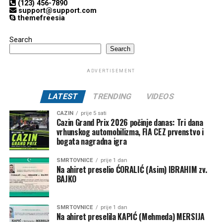
(123) 456-7890
support@support.com
themefreesia
Search
Search
ADVERTISEMENT
LATEST
TRENDING
VIDEOS
CAZIN
prije 5 sati
Cazin Grand Prix 2026 počinje danas: Tri dana
vrhunskog automobilizma, FIA CEZ prvenstvo i
bogata nagradna igra
SMRTOVNICE
prije 1 dan
Na ahiret preselio ĆORALIĆ (Asim) IBRAHIM zv.
BAJKO
SMRTOVNICE
prije 1 dan
Na ahiret preselila KAPIĆ (Mehmeda) MERSIJA