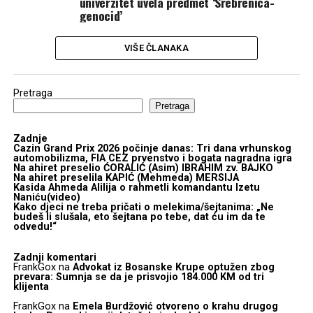
univerzitet uvela predmet ‘Srebrenica-
genocid’
VIŠE ČLANAKA
Pretraga
Pretraga
Zadnje
Cazin Grand Prix 2026 počinje danas: Tri dana vrhunskog
automobilizma, FIA CEZ prvenstvo i bogata nagradna igra
Na ahiret preselio ĆORALIĆ (Asim) IBRAHIM zv. BAJKO
Na ahiret preselila KAPIĆ (Mehmeda) MERSIJA
Kasida Ahmeda Alilija o rahmetli komandantu Izetu
Naniću(video)
Kako djeci ne treba pričati o melekima/šejtanima: „Ne
budeš li slušala, eto šejtana po tebe, dat ću im da te
odvedu!“
Zadnji komentari
FrankGox
na
Advokat iz Bosanske Krupe optužen zbog
prevara: Sumnja se da je prisvojio 184.000 KM od tri
klijenta
FrankGox
na
Emela Burdžović otvoreno o krahu drugog