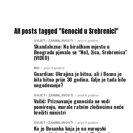
All posts tagged "Genocid u Srebrenici"
SVIJET / ZANIMLJIVOSTI
prije 4 godine
Skandalozno: Na biračkom mjestu u
Beogradu pjevalo se “Nož, žica, Srebrenica”
(VIDEO)
BIH
prije 4 godine
Guardian: Ukrajina je bitna, ali i Bosna je
bila bitna prije 30 godina. Gdje je tada bilo
negodovanje?
SVIJET / ZANIMLJIVOSTI
prije 4 godine
Vučić: Priznavanje genocida ne vodi
pomirenju, murale ratnim zločincima neće
krečiti ministri
SVIJET / ZANIMLJIVOSTI
prije 4 godine
Ko je Bosanka koja je na europski