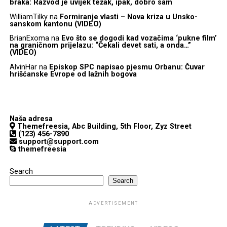
braka: Razvod je uvijek težak, ipak, dobro sam
WilliamTilky
na
Formiranje vlasti – Nova kriza u Unsko-
sanskom kantonu (VIDEO)
BrianExoma
na
Evo što se dogodi kad vozačima ‘pukne film’
na graničnom prijelazu: “Čekali devet sati, a onda…”
(VIDEO)
AlvinHar
na
Episkop SPC napisao pjesmu Orbanu: Čuvar
hrišćanske Evrope od lažnih bogova
Naša adresa
Themefreesia, Abc Building, 5th Floor, Zyz Street
(123) 456-7890
support@support.com
themefreesia
Search
Search
ADVERTISEMENT