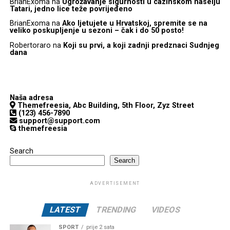
BrianExoma
na
Ugrožavanje sigurnosti u cazinskom naselju
Tatari, jedno lice teže povrijeđeno
BrianExoma
na
Ako ljetujete u Hrvatskoj, spremite se na
veliko poskupljenje u sezoni – čak i do 50 posto!
Robertoraro
na
Koji su prvi, a koji zadnji predznaci Sudnjeg
dana
Naša adresa
Themefreesia, Abc Building, 5th Floor, Zyz Street
(123) 456-7890
support@support.com
themefreesia
Search
Search
ADVERTISEMENT
LATEST
TRENDING
VIDEOS
SPORT
prije 2 sata