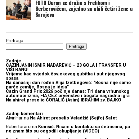
FOTO Duran se družio s Frelihom i
Berberovićem, zajedno su ubili četiri žene u
Sarajevu
Pretraga
Pretraga
Zadnje
CAZINJANIN ISMIR NADAREVIĆ – 23 GOLA I TRANSFER U
VIŠI RANG!
Vrijeme kao svjedok čovjekovog gubitka i put njegovog
spasa
Na današnji dan rođen Alija Izetbegović: “Bosna nije samo
parče zemlje, Bosna je ideja”
Cazin Grand Prix 2026 počinje danas: Tri dana vrhunskog
automobilizma, FIA CEZ prvenstvo i bogata nagradna igra
Na ahiret preselio ĆORALIĆ (Asim) IBRAHIM zv. BAJKO
Zadnji komentari
AlvinHar
na
Na Ahiret preselio Veladžić (Sejfo) Safet
Robertoraro
na
Komšić: Nisam u kontaktu sa četnicima, pa
ne znam što su odgodili okupljanje (VIDEO)