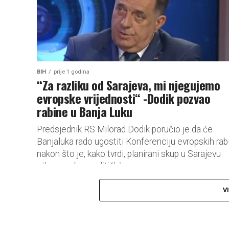
BIH
prije 1 godina
“Za razliku od Sarajeva, mi njegujemo
evropske vrijednosti“ -Dodik pozvao
rabine u Banja Luku
Predsjednik RS Milorad Dodik poručio je da će
Banjaluka rado ugostiti Konferenciju evropskih rab
nakon što je, kako tvrdi, planirani skup u Sarajevu
otkazan zbog političkih...
V