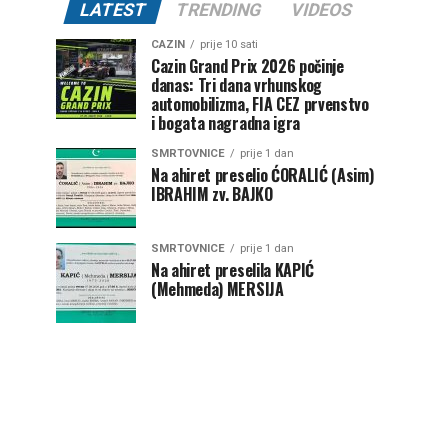
LATEST
TRENDING
VIDEOS
CAZIN
prije 10 sati
Cazin Grand Prix 2026 počinje
danas: Tri dana vrhunskog
automobilizma, FIA CEZ prvenstvo
i bogata nagradna igra
SMRTOVNICE
prije 1 dan
Na ahiret preselio ĆORALIĆ (Asim)
IBRAHIM zv. BAJKO
SMRTOVNICE
prije 1 dan
Na ahiret preselila KAPIĆ
(Mehmeda) MERSIJA