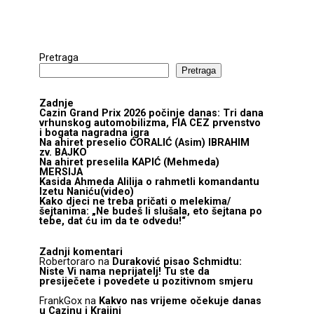
Pretraga
Pretraga
Zadnje
Cazin Grand Prix 2026 počinje danas: Tri dana
vrhunskog automobilizma, FIA CEZ prvenstvo
i bogata nagradna igra
Na ahiret preselio ĆORALIĆ (Asim) IBRAHIM
zv. BAJKO
Na ahiret preselila KAPIĆ (Mehmeda)
MERSIJA
Kasida Ahmeda Alilija o rahmetli komandantu
Izetu Naniću(video)
Kako djeci ne treba pričati o melekima/
šejtanima: „Ne budeš li slušala, eto šejtana po
tebe, dat ću im da te odvedu!“
Zadnji komentari
Robertoraro
na
Duraković pisao Schmidtu:
Niste Vi nama neprijatelj! Tu ste da
presiječete i povedete u pozitivnom smjeru
FrankGox
na
Kakvo nas vrijeme očekuje danas
u Cazinu i Krajini