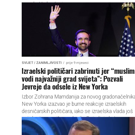
naroda. U obraćanju...
SVIJET / ZANIMLJIVOSTI
prije 9 mjeseci
Izraelski političari zabrinuti jer “musli
vodi najvažniji grad svijeta”: Pozvali
Jevreje da odsele iz New Yorka
Izbor Zohrana Mamdanija za novog gradonačelnik
New Yorka izazvao je burne reakcije izraelskih
desničarskih političara, iako se izraelska vlada još
uvijek nije zvanično oglasila. Pojedini ekstremno...