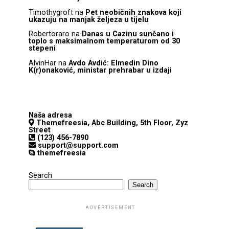
Timothygroft
na
Pet neobičnih znakova koji
ukazuju na manjak željeza u tijelu
Robertoraro
na
Danas u Cazinu sunčano i
toplo s maksimalnom temperaturom od 30
stepeni
AlvinHar
na
Avdo Avdić: Elmedin Dino
K(r)onaković, ministar prehrabar u izdaji
Naša adresa
Themefreesia, Abc Building, 5th Floor, Zyz
Street
(123) 456-7890
support@support.com
themefreesia
Search
Search
ADVERTISEMENT