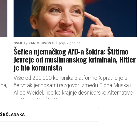
SVIJET / ZANIMLJIVOSTI
prije 2 godine
Šefica njemačkog AfD-a šokira: Štitimo
Jevreje od muslimanskog kriminala, Hitler
je bio komunista
Više od 200.000 korisnika platforme X pratilo je u
ina,
četvrtak jednosatni razgovor između Elona Muska i
Alice Weidel, liderke krajnje desničarske Alternative
za Njemačku (AfD). Tema...
IŠE ČLANAKA