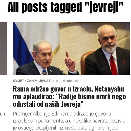
All posts tagged "jevreji"
SVIJET / ZANIMLJIVOSTI
prije 6 mjeseci
Rama održao govor u Izraelu, Netanyahu
mu aplaudirao: “Radije bismo umrli nego
odustali od naših Jevreja”
u i
Premijer Albanije Edi Rama održao je govor u
izraelskom parlamentu, a u nekoliko navrata doživio
je ovacije okupljenih, između ostalog i premijera