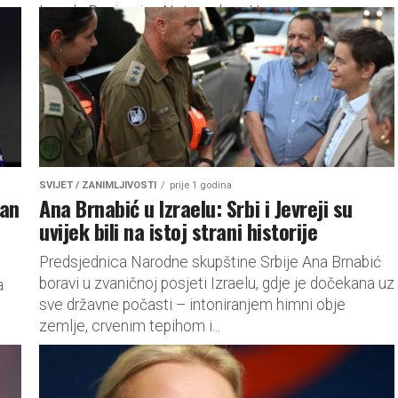
Izraela Benjamina Netanyahua. U...
SVIJET / ZANIMLJIVOSTI
prije 1 godina
man
Ana Brnabić u Izraelu: Srbi i Jevreji su
uvijek bili na istoj strani historije
Predsjednica Narodne skupštine Srbije Ana Brnabić
boravi u zvaničnoj posjeti Izraelu, gdje je dočekana uz
a
sve državne počasti – intoniranjem himni obje
zemlje, crvenim tepihom i...