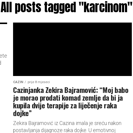
All posts tagged "karcinom"
jete
d
.
CAZIN
prije 8 mjeseci
Cazinjanka Zekira Bajramović: “Moj babo
je morao prodati komad zemlje da bi ja
kupila dvije terapije za liječenje raka
dojke”
Zekira Bajramović iz Cazina imala je sreću nakon
postavljanja dijagnoze raka dojke. U emotivnoj