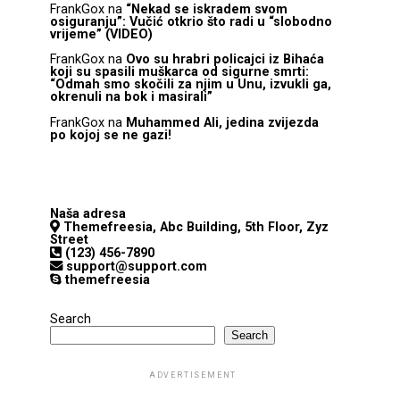
FrankGox
na
“Nekad se iskradem svom
osiguranju”: Vučić otkrio što radi u “slobodno
vrijeme” (VIDEO)
FrankGox
na
Ovo su hrabri policajci iz Bihaća
koji su spasili muškarca od sigurne smrti:
“Odmah smo skočili za njim u Unu, izvukli ga,
okrenuli na bok i masirali”
FrankGox
na
Muhammed Ali, jedina zvijezda
po kojoj se ne gazi!
Naša adresa
Themefreesia, Abc Building, 5th Floor, Zyz
Street
(123) 456-7890
support@support.com
themefreesia
Search
Search
ADVERTISEMENT