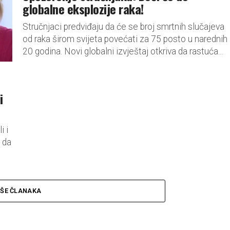
globalne eksplozije raka!
Stručnjaci predviđaju da će se broj smrtnih slučajeva
od raka širom svijeta povećati za 75 posto u narednih
20 godina. Novi globalni izvještaj otkriva da rastuća...
i
i i
 da
IŠE ČLANAKA