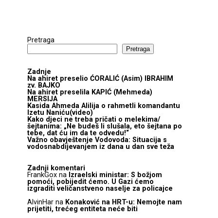
Pretraga
Pretraga
Zadnje
Na ahiret preselio ĆORALIĆ (Asim) IBRAHIM
zv. BAJKO
Na ahiret preselila KAPIĆ (Mehmeda)
MERSIJA
Kasida Ahmeda Alilija o rahmetli komandantu
Izetu Naniću(video)
Kako djeci ne treba pričati o melekima/
šejtanima: „Ne budeš li slušala, eto šejtana po
tebe, dat ću im da te odvedu!“
Važno obavještenje Vodovoda: Situacija s
vodosnabdijevanjem iz dana u dan sve teža
Zadnji komentari
FrankGox
na
Izraelski ministar: S božjom
pomoći, pobijedit ćemo. U Gazi ćemo
izgraditi veličanstveno naselje za policajce
AlvinHar
na
Konaković na HRT-u: Nemojte nam
prijetiti, trećeg entiteta neće biti