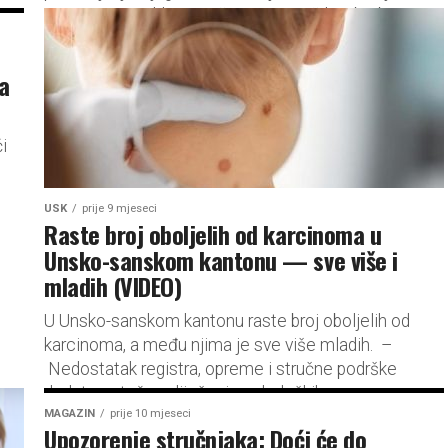
ispovijesti istakla je sa čime se suočila u borbi s
ovom bolešću....
za
i
USK
prije 9 mjeseci
Raste broj oboljelih od karcinoma u
Unsko-sanskom kantonu — sve više i
mladih (VIDEO)
U Unsko-sanskom kantonu raste broj oboljelih od
karcinoma, a među njima je sve više mladih. –
Nedostatak registra, opreme i stručne podrške
dodatno otežava liječenje onkoloških...
MAGAZIN
prije 10 mjeseci
Upozorenje stručnjaka: Doći će do