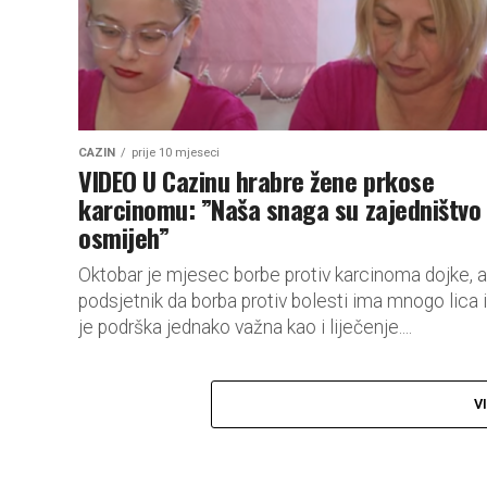
CAZIN
prije 10 mjeseci
VIDEO U Cazinu hrabre žene prkose
karcinomu: ”Naša snaga su zajedništvo 
osmijeh”
Oktobar je mjesec borbe protiv karcinoma dojke, al
podsjetnik da borba protiv bolesti ima mnogo lica i
je podrška jednako važna kao i liječenje....
V