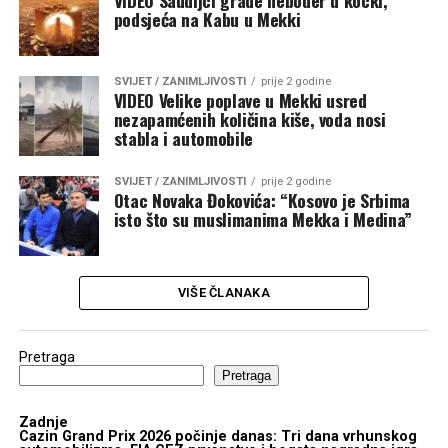
VIDEO Saudijci grade neboder u kocki,
podsjeća na Kabu u Mekki
SVIJET / ZANIMLJIVOSTI
prije 2 godine
VIDEO Velike poplave u Mekki usred
nezapamćenih količina kiše, voda nosi
stabla i automobile
SVIJET / ZANIMLJIVOSTI
prije 2 godine
Otac Novaka Đokovića: “Kosovo je Srbima
isto što su muslimanima Mekka i Medina”
VIŠE ČLANAKA
Pretraga
Pretraga
Zadnje
Cazin Grand Prix 2026 počinje danas: Tri dana vrhunskog