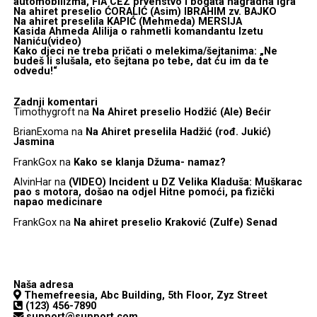
automobilizma, FIA CEZ prvenstvo i bogata nagradna igra
Na ahiret preselio ĆORALIĆ (Asim) IBRAHIM zv. BAJKO
Na ahiret preselila KAPIĆ (Mehmeda) MERSIJA
Kasida Ahmeda Alilija o rahmetli komandantu Izetu
Naniću(video)
Kako djeci ne treba pričati o melekima/šejtanima: „Ne
budeš li slušala, eto šejtana po tebe, dat ću im da te
odvedu!“
Zadnji komentari
Timothygroft
na
Na Ahiret preselio Hodžić (Ale) Bećir
BrianExoma
na
Na Ahiret preselila Hadžić (rođ. Jukić)
Jasmina
FrankGox
na
Kako se klanja Džuma- namaz?
AlvinHar
na
(VIDEO) Incident u DZ Velika Kladuša: Muškarac
pao s motora, došao na odjel Hitne pomoći, pa fizički
napao medicinare
FrankGox
na
Na ahiret preselio Kraković (Zulfe) Senad
Naša adresa
Themefreesia, Abc Building, 5th Floor, Zyz Street
(123) 456-7890
support@support.com