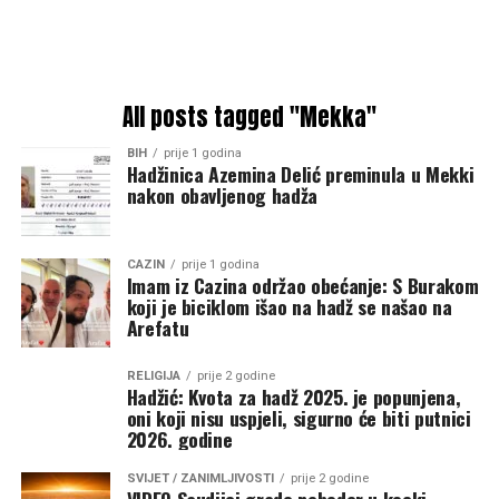
All posts tagged "Mekka"
BIH
prije 1 godina
Hadžinica Azemina Delić preminula u Mekki
nakon obavljenog hadža
CAZIN
prije 1 godina
Imam iz Cazina održao obećanje: S Burakom
koji je biciklom išao na hadž se našao na
Arefatu
RELIGIJA
prije 2 godine
Hadžić: Kvota za hadž 2025. je popunjena,
oni koji nisu uspjeli, sigurno će biti putnici
2026. godine
SVIJET / ZANIMLJIVOSTI
prije 2 godine