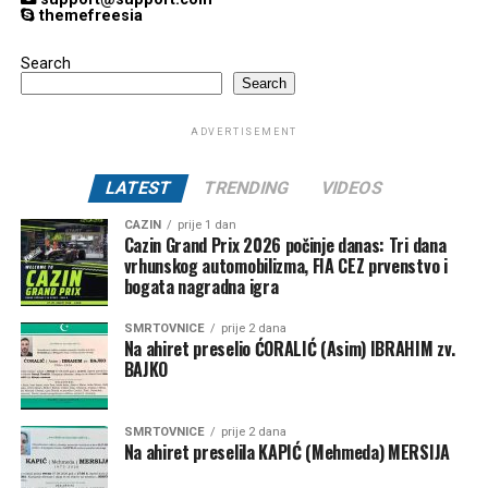
themefreesia
Search
Search
ADVERTISEMENT
LATEST
TRENDING
VIDEOS
CAZIN
prije 1 dan
Cazin Grand Prix 2026 počinje danas: Tri dana
vrhunskog automobilizma, FIA CEZ prvenstvo i
bogata nagradna igra
SMRTOVNICE
prije 2 dana
Na ahiret preselio ĆORALIĆ (Asim) IBRAHIM zv.
BAJKO
SMRTOVNICE
prije 2 dana
Na ahiret preselila KAPIĆ (Mehmeda) MERSIJA