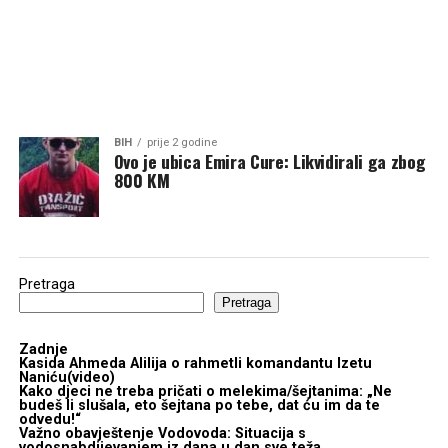
BIH
prije 2 godine
Ovo je ubica Emira Cure: Likvidirali ga zbog
800 KM
Pretraga
Pretraga
Zadnje
Kasida Ahmeda Alilija o rahmetli komandantu Izetu
Naniću(video)
Kako djeci ne treba pričati o melekima/šejtanima: „Ne
budeš li slušala, eto šejtana po tebe, dat ću im da te
odvedu!“
Važno obavještenje Vodovoda: Situacija s
vodosnabdijevanjem iz dana u dan sve teža