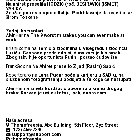
Na ahiret preselila HODŽIĆ (rođ. BEŠIRAVIĆ) (ISMET)
VAHIDA
Snažan potres pogodio Italiju: Podrhtavanje tla osjetilo se
širom Toskane
Zadnji komentari
AlvinHar
na
The 9 worst mistakes you can ever make at
work
BrianExoma
na
Tomić o zločinima u Višegradu i zločincu
Lukiću: Gospodo predsjednici, ćuna vam je k‘o smoki.
Zbog takvih je oportunista Putin i postao čudovište
FrankGox
na
Na Ahiret preselio Zijad (Rasim) Šabić
Robertoraro
na
Lana Pudar počela karijeru u SAD-u, na
službenom fotografisanju podsjetila za koga će nastupati
AlvinHar
na
Emela Burdžović otvoreno o krahu drugog
braka: Razvod je uvijek težak, ipak, dobro sam
Naša adresa
Themefreesia, Abc Building, 5th Floor, Zyz Street
(123) 456-7890
support@support.com
themefreesia