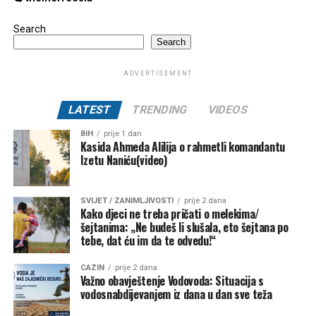
Search
Search
ADVERTISEMENT
LATEST
TRENDING
VIDEOS
BIH
prije 1 dan
Kasida Ahmeda Alilija o rahmetli komandantu
Izetu Naniću(video)
SVIJET / ZANIMLJIVOSTI
prije 2 dana
Kako djeci ne treba pričati o melekima/
šejtanima: „Ne budeš li slušala, eto šejtana po
tebe, dat ću im da te odvedu!“
CAZIN
prije 2 dana
Važno obavještenje Vodovoda: Situacija s
vodosnabdijevanjem iz dana u dan sve teža