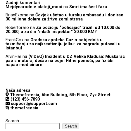
Zadnji komentari
Mejdynarodnie plateji_mooi
na
Smrt ima šest faza
BrianExoma
na
Čovjek ušetao u tursku ambasadu i donirao
30 miliona dolara za žrtve zemljotresa
Robertoraro
na
Za poziciju “policajac” tražili od 10.000 do
20.000, a za čin “mlađi inspektor” 30.000 KM?
FrankGox
na
Gradska apoteka Cazin pobjednik u
takmičenju za najkreativniju jelku- za nagradu putovali u
Istanbul
AlvinHar
na
(VIDEO) Incident u DZ Velika Kladuša: Muškarac
pao s motora, došao na odjel Hitne pomoći, pa fizički
napao medicinare
Naša adresa
Themefreesia, Abc Building, 5th Floor, Zyz Street
(123) 456-7890
support@support.com
themefreesia
Search
Search