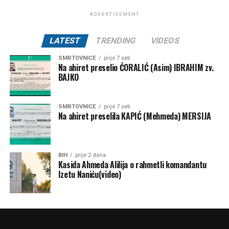
ADVERTISEMENT
LATEST
TRENDING
VIDEOS
SMRTOVNICE
prije 7 sati
Na ahiret preselio ĆORALIĆ (Asim) IBRAHIM zv.
BAJKO
SMRTOVNICE
prije 7 sati
Na ahiret preselila KAPIĆ (Mehmeda) MERSIJA
BIH
prije 2 dana
Kasida Ahmeda Alilija o rahmetli komandantu
Izetu Naniću(video)