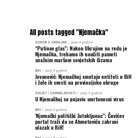
All posts tagged "Njemačka"
SUKOB U UKRAJINI
prije 4 godine
“Putinov glas”: Nakon Ukrajine na redu je
Njemačka, trebamo ih naučiti pameti
snažnim maršom sovjetskih čizama
BIH
prije 4 godine
Jovanović: Njemačkoj smetaju entiteti u BiH
i žele ih svesti na provincijske okruge
SVIJET / ZANIMLJIVOSTI
prije 4 godine
U Njemačkoj se pojavio smrtonosni virus
BIH
prije 4 godine
‘Njemački politički žutokljunac”: Čovićev
portal traži da se Ahmetoviću zabrani
ulazak u BiH!