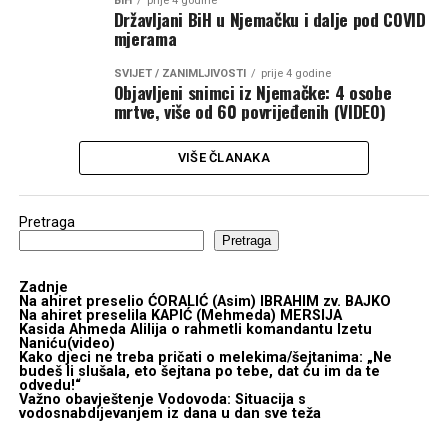
BIH
prije 4 godine
Državljani BiH u Njemačku i dalje pod COVID
mjerama
SVIJET / ZANIMLJIVOSTI
prije 4 godine
Objavljeni snimci iz Njemačke: 4 osobe
mrtve, više od 60 povrijeđenih (VIDEO)
VIŠE ČLANAKA
Pretraga
Pretraga
Zadnje
Na ahiret preselio ĆORALIĆ (Asim) IBRAHIM zv. BAJKO
Na ahiret preselila KAPIĆ (Mehmeda) MERSIJA
Kasida Ahmeda Alilija o rahmetli komandantu Izetu
Naniću(video)
Kako djeci ne treba pričati o melekima/šejtanima: „Ne
budeš li slušala, eto šejtana po tebe, dat ću im da te
odvedu!“
Važno obavještenje Vodovoda: Situacija s
vodosnabdijevanjem iz dana u dan sve teža