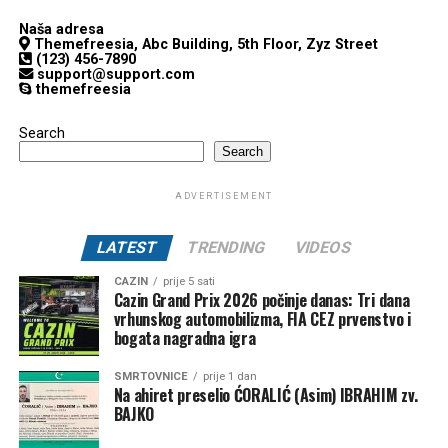
Naša adresa
Themefreesia, Abc Building, 5th Floor, Zyz Street
(123) 456-7890
support@support.com
themefreesia
Search
Search
ADVERTISEMENT
LATEST
TRENDING
VIDEOS
CAZIN
prije 5 sati
Cazin Grand Prix 2026 počinje danas: Tri dana
vrhunskog automobilizma, FIA CEZ prvenstvo i
bogata nagradna igra
SMRTOVNICE
prije 1 dan
Na ahiret preselio ĆORALIĆ (Asim) IBRAHIM zv.
BAJKO