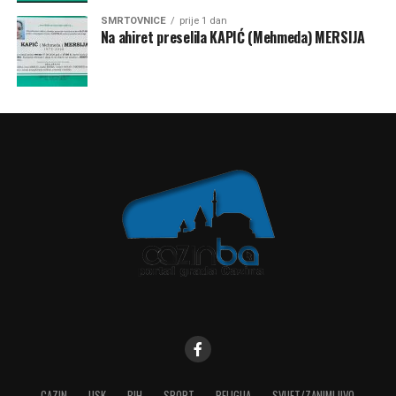
SMRTOVNICE
prije 1 dan
Na ahiret preselila KAPIĆ (Mehmeda) MERSIJA
CAZIN
USK
BIH
SPORT
RELIGIJA
SVIJET/ZANIMLJIVO