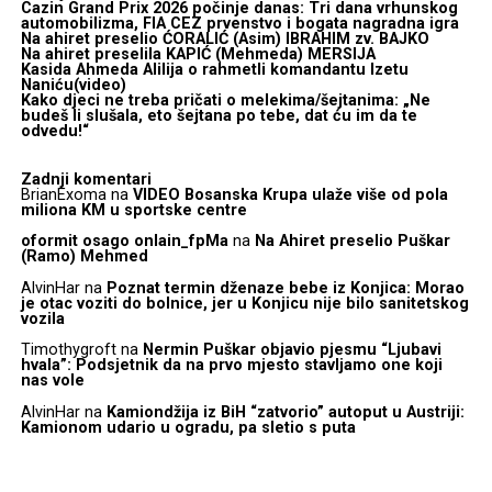
Cazin Grand Prix 2026 počinje danas: Tri dana vrhunskog
automobilizma, FIA CEZ prvenstvo i bogata nagradna igra
Na ahiret preselio ĆORALIĆ (Asim) IBRAHIM zv. BAJKO
Na ahiret preselila KAPIĆ (Mehmeda) MERSIJA
Kasida Ahmeda Alilija o rahmetli komandantu Izetu
Naniću(video)
Kako djeci ne treba pričati o melekima/šejtanima: „Ne
budeš li slušala, eto šejtana po tebe, dat ću im da te
odvedu!“
Zadnji komentari
BrianExoma
na
VIDEO Bosanska Krupa ulaže više od pola
miliona KM u sportske centre
oformit osago onlain_fpMa
na
Na Ahiret preselio Puškar
(Ramo) Mehmed
AlvinHar
na
Poznat termin dženaze bebe iz Konjica: Morao
je otac voziti do bolnice, jer u Konjicu nije bilo sanitetskog
vozila
Timothygroft
na
Nermin Puškar objavio pjesmu “Ljubavi
hvala”: Podsjetnik da na prvo mjesto stavljamo one koji
nas vole
AlvinHar
na
Kamiondžija iz BiH “zatvorio” autoput u Austriji:
Kamionom udario u ogradu, pa sletio s puta