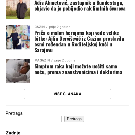
Adis Ahmetović, zastupnik u Bundestagu,
objavio da je pobijedio rak limfnih čvorova
CAZIN
prije 2 godine
Priča o malim herojima koji vode velike
bitke: Ajlin Dervišević iz Cazina proslavila
osmi rođendan u Roditeljskoj kući u
Sarajevu
MAGAZIN
prije 2 godine
Simptom raka koji možete uočiti samo
noću, prema znanstvenicima i doktorima
VIŠE ČLANAKA
Pretraga
Pretraga
Zadnje