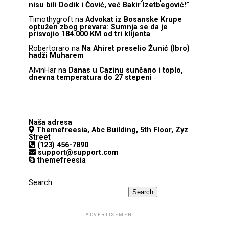
nisu bili Dodik i Čović, već Bakir Izetbegović!”
Timothygroft
na
Advokat iz Bosanske Krupe
optužen zbog prevara: Sumnja se da je
prisvojio 184.000 KM od tri klijenta
Robertoraro
na
Na Ahiret preselio Žunić (Ibro)
hadži Muharem
AlvinHar
na
Danas u Cazinu sunčano i toplo,
dnevna temperatura do 27 stepeni
Naša adresa
Themefreesia, Abc Building, 5th Floor, Zyz
Street
(123) 456-7890
support@support.com
themefreesia
Search
Search
ADVERTISEMENT