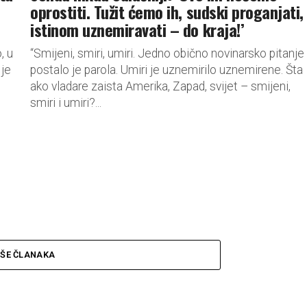
oprostiti. Tužit ćemo ih, sudski proganjati,
istinom uznemiravati – do kraja!’
, u
“Smijeni, smiri, umiri. Jedno obično novinarsko pitanje
 je
postalo je parola. Umiri je uznemirilo uznemirene. Šta
ako vladare zaista Amerika, Zapad, svijet – smijeni,
smiri i umiri?...
IŠE ČLANAKA