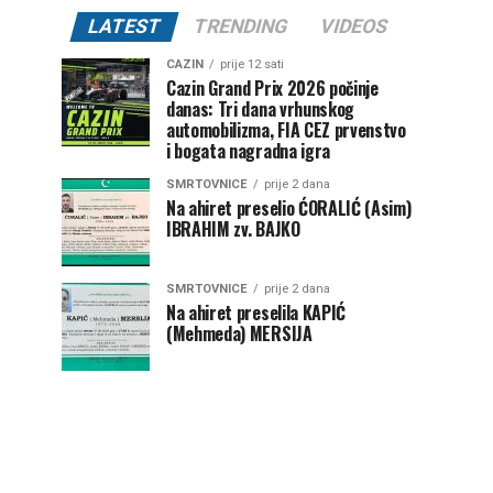
LATEST
TRENDING
VIDEOS
CAZIN
prije 12 sati
Cazin Grand Prix 2026 počinje
danas: Tri dana vrhunskog
automobilizma, FIA CEZ prvenstvo
i bogata nagradna igra
SMRTOVNICE
prije 2 dana
Na ahiret preselio ĆORALIĆ (Asim)
IBRAHIM zv. BAJKO
SMRTOVNICE
prije 2 dana
Na ahiret preselila KAPIĆ
(Mehmeda) MERSIJA