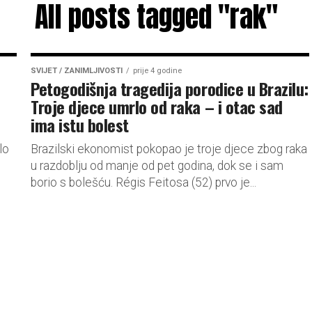
All posts tagged "rak"
SVIJET / ZANIMLJIVOSTI
prije 4 godine
Petogodišnja tragedija porodice u Brazilu:
Troje djece umrlo od raka – i otac sad
ima istu bolest
lo
Brazilski ekonomist pokopao je troje djece zbog raka
u razdoblju od manje od pet godina, dok se i sam
e
borio s bolešću. Régis Feitosa (52) prvo je...