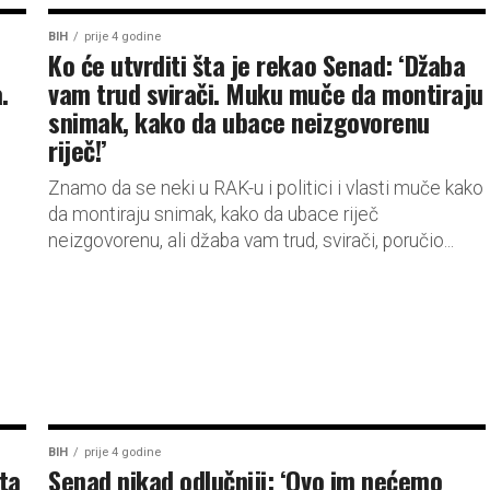
BIH
prije 4 godine
i
Ko će utvrditi šta je rekao Senad: ‘Džaba
.
vam trud svirači. Muku muče da montiraju
snimak, kako da ubace neizgovorenu
riječ!’
Znamo da se neki u RAK-u i politici i vlasti muče kako
da montiraju snimak, kako da ubace riječ
neizgovorenu, ali džaba vam trud, svirači, poručio...
BIH
prije 4 godine
šta
Senad nikad odlučniji: ‘Ovo im nećemo