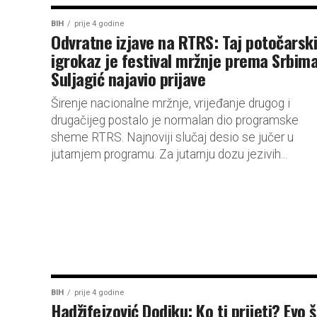
BIH
prije 4 godine
Odvratne izjave na RTRS: Taj potočarsk
igrokaz je festival mržnje prema Srbima
Suljagić najavio prijave
Širenje nacionalne mržnje, vrijeđanje drugog i
drugačijeg postalo je normalan dio programske
sheme RTRS. Najnoviji slučaj desio se jučer u
jutarnjem programu. Za jutarnju dozu jezivih...
BIH
prije 4 godine
Hadžifejzović Dodiku: Ko ti prijeti? Evo 