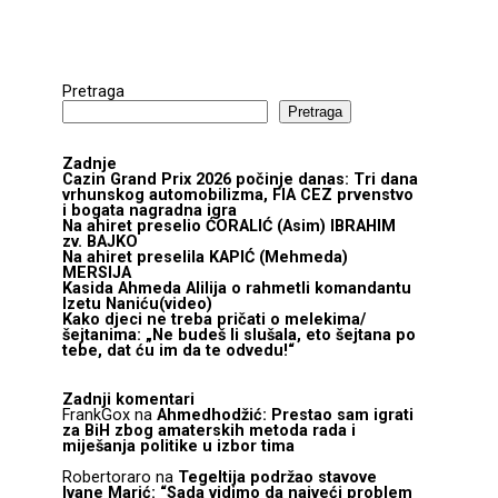
Pretraga
Pretraga
Zadnje
Cazin Grand Prix 2026 počinje danas: Tri dana
vrhunskog automobilizma, FIA CEZ prvenstvo
i bogata nagradna igra
Na ahiret preselio ĆORALIĆ (Asim) IBRAHIM
zv. BAJKO
Na ahiret preselila KAPIĆ (Mehmeda)
MERSIJA
Kasida Ahmeda Alilija o rahmetli komandantu
Izetu Naniću(video)
Kako djeci ne treba pričati o melekima/
šejtanima: „Ne budeš li slušala, eto šejtana po
tebe, dat ću im da te odvedu!“
Zadnji komentari
FrankGox
na
Ahmedhodžić: Prestao sam igrati
za BiH zbog amaterskih metoda rada i
miješanja politike u izbor tima
Robertoraro
na
Tegeltija podržao stavove
Ivane Marić: “Sada vidimo da najveći problem