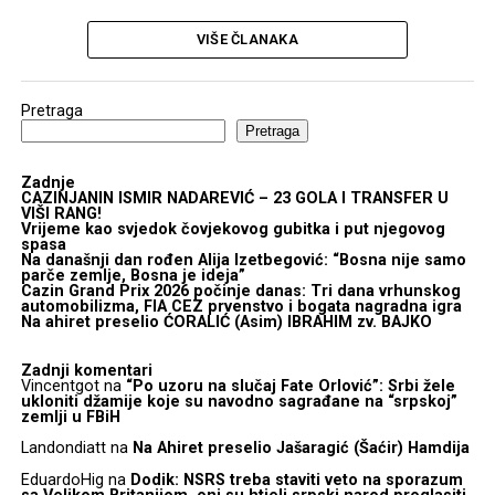
VIŠE ČLANAKA
Pretraga
Pretraga
Zadnje
CAZINJANIN ISMIR NADAREVIĆ – 23 GOLA I TRANSFER U
VIŠI RANG!
Vrijeme kao svjedok čovjekovog gubitka i put njegovog
spasa
Na današnji dan rođen Alija Izetbegović: “Bosna nije samo
parče zemlje, Bosna je ideja”
Cazin Grand Prix 2026 počinje danas: Tri dana vrhunskog
automobilizma, FIA CEZ prvenstvo i bogata nagradna igra
Na ahiret preselio ĆORALIĆ (Asim) IBRAHIM zv. BAJKO
Zadnji komentari
Vincentgot
na
“Po uzoru na slučaj Fate Orlović”: Srbi žele
ukloniti džamije koje su navodno sagrađane na “srpskoj”
zemlji u FBiH
Landondiatt
na
Na Ahiret preselio Jašaragić (Šaćir) Hamdija
EduardoHig
na
Dodik: NSRS treba staviti veto na sporazum