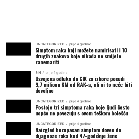
UNCATEGORIZED
prije 4 godine
Simptom raka koji možete namirisati i 10
drugih znakova koje nikada ne smijete
zanemariti
BIH
prije 4 godine
Usvojena odluka da CIK za izbore posudi
9,7 miliona KM od RAK-a, ali ni to neće biti
dovoljno
UNCATEGORIZED
prije 4 godine
Postoje tri simptoma raka koje ljudi često
uopće ne povezuju s ovom teškom bolešću
UNCATEGORIZED
prije 4 godine
Naizgled bezopasan simptom doveo do
dijagnoze raka kod 47-godišnje žene