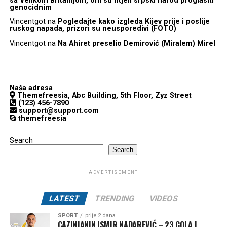
sa Velikom Britanijom, oni su htjeli srpski narod proglasiti
genocidnim
Vincentgot
na
Pogledajte kako izgleda Kijev prije i poslije
ruskog napada, prizori su neusporedivi (FOTO)
Vincentgot
na
Na Ahiret preselio Demirović (Miralem) Mirel
Naša adresa
Themefreesia, Abc Building, 5th Floor, Zyz Street
(123) 456-7890
support@support.com
themefreesia
Search
Search
ADVERTISEMENT
LATEST
TRENDING
VIDEOS
SPORT
prije 2 dana
CAZINJANIN ISMIR NADAREVIĆ – 23 GOLA I