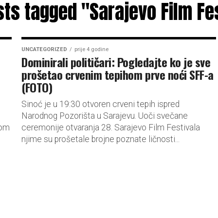
sts tagged "Sarajevo Film Fe
UNCATEGORIZED
prije 4 godine
Dominirali političari: Pogledajte ko je sve
prošetao crvenim tepihom prve noći SFF-a
(FOTO)
Sinoć je u 19:30 otvoren crveni tepih ispred
Narodnog Pozorišta u Sarajevu. Uoči svečane
dom
ceremonije otvaranja 28. Sarajevo Film Festivala
njime su prošetale brojne poznate ličnosti...