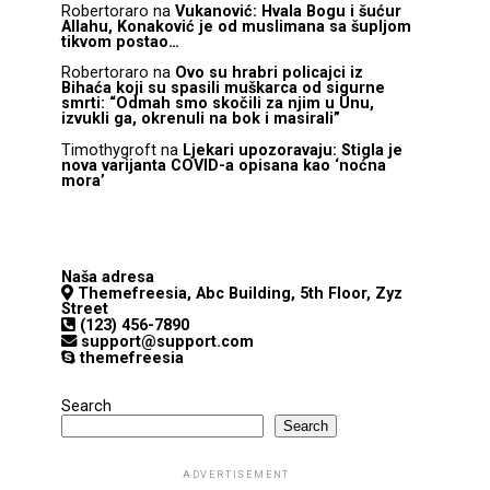
Robertoraro
na
Vukanović: Hvala Bogu i šućur
Allahu, Konaković je od muslimana sa šupljom
tikvom postao…
Robertoraro
na
Ovo su hrabri policajci iz
Bihaća koji su spasili muškarca od sigurne
smrti: “Odmah smo skočili za njim u Unu,
izvukli ga, okrenuli na bok i masirali”
Timothygroft
na
Ljekari upozoravaju: Stigla je
nova varijanta COVID-a opisana kao ‘noćna
mora’
Naša adresa
Themefreesia, Abc Building, 5th Floor, Zyz
Street
(123) 456-7890
support@support.com
themefreesia
Search
Search
ADVERTISEMENT