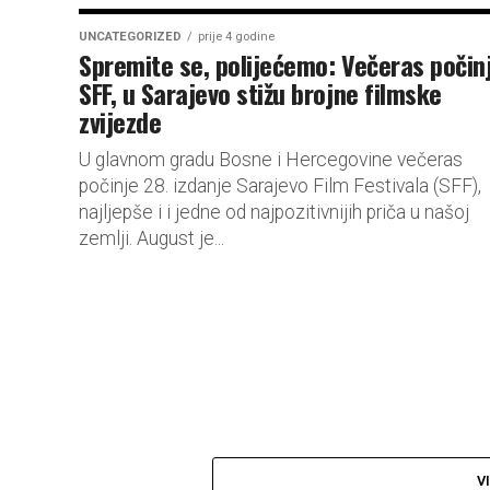
UNCATEGORIZED
prije 4 godine
Spremite se, polijećemo: Večeras počin
SFF, u Sarajevo stižu brojne filmske
zvijezde
U glavnom gradu Bosne i Hercegovine večeras
počinje 28. izdanje Sarajevo Film Festivala (SFF),
najljepše i i jedne od najpozitivnijih priča u našoj
zemlji. August je...
V