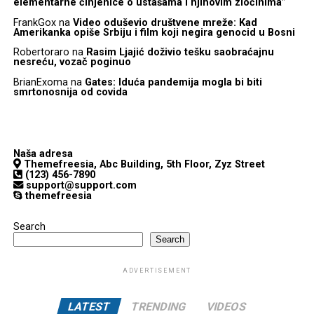
elementarne činjenice o ustašama i njihovim zločinima”
FrankGox
na
Video oduševio društvene mreže: Kad
Amerikanka opiše Srbiju i film koji negira genocid u Bosni
Robertoraro
na
Rasim Ljajić doživio tešku saobraćajnu
nesreću, vozač poginuo
BrianExoma
na
Gates: Iduća pandemija mogla bi biti
smrtonosnija od covida
Naša adresa
Themefreesia, Abc Building, 5th Floor, Zyz Street
(123) 456-7890
support@support.com
themefreesia
Search
Search
ADVERTISEMENT
LATEST
TRENDING
VIDEOS