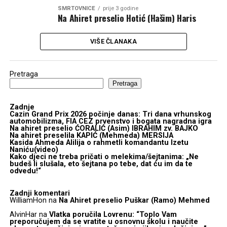
SMRTOVNICE
prije 3 godine
Na Ahiret preselio Hotić (Hašim) Haris
VIŠE ČLANAKA
Pretraga
Pretraga
Zadnje
Cazin Grand Prix 2026 počinje danas: Tri dana vrhunskog
automobilizma, FIA CEZ prvenstvo i bogata nagradna igra
Na ahiret preselio ĆORALIĆ (Asim) IBRAHIM zv. BAJKO
Na ahiret preselila KAPIĆ (Mehmeda) MERSIJA
Kasida Ahmeda Alilija o rahmetli komandantu Izetu
Naniću(video)
Kako djeci ne treba pričati o melekima/šejtanima: „Ne
budeš li slušala, eto šejtana po tebe, dat ću im da te
odvedu!“
Zadnji komentari
WilliamHon
na
Na Ahiret preselio Puškar (Ramo) Mehmed
AlvinHar
na
Vlatka poručila Lovrenu: “Toplo Vam
preporučujem da se vratite u osnovnu školu i naučite