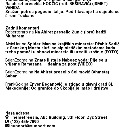
Na ahiret preselila HODŽIĆ (rođ. BEŠIRAVIĆ) (ISMET)
VAHIDA
Snažan potres pogodio Italiju: Podrhtavanje tla osjetilo se
širom Toskane
Zadnji komentari
Robertoraro
na
Na Ahiret preselio Žunić (Ibro) hadži
Muharem
AlvinHar
na
Spider-Man sa krajiških minareta: Džabir Sedić
iz Sanskog Mosta služi se alpinističkim metodama kada
treba pomoći u obnovi minareta ili urediti krošnje (FOTO)
BrianExoma
na
Znate li šta je Nabeez voda: Pije se u
vrijeme Ramazana – idealna za post (VIDEO)
BrianExoma
na
Na Ahiret preselio Selimović (Ahmeta)
Šaban
FrankGox
na
Enver Beganović je stigao u glavni grad Sj.
Makedonije: Od granice do Skoplja je imao i društvo
Naša adresa
Themefreesia, Abc Building, 5th Floor, Zyz Street
(123) 456-7890
support@support.com