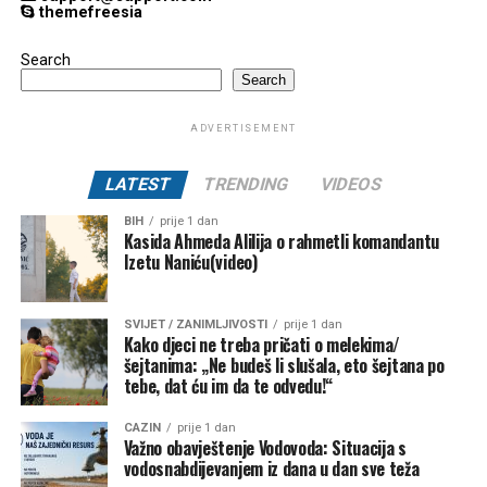
themefreesia
Search
Search
ADVERTISEMENT
LATEST
TRENDING
VIDEOS
BIH
prije 1 dan
Kasida Ahmeda Alilija o rahmetli komandantu
Izetu Naniću(video)
SVIJET / ZANIMLJIVOSTI
prije 1 dan
Kako djeci ne treba pričati o melekima/
šejtanima: „Ne budeš li slušala, eto šejtana po
tebe, dat ću im da te odvedu!“
CAZIN
prije 1 dan
Važno obavještenje Vodovoda: Situacija s
vodosnabdijevanjem iz dana u dan sve teža