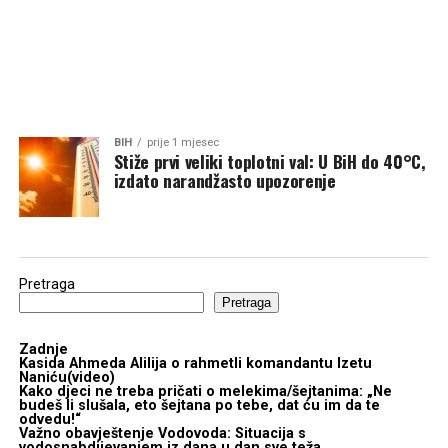
BIH
prije 1 mjesec
Stiže prvi veliki toplotni val: U BiH do 40°C,
izdato narandžasto upozorenje
Pretraga
Pretraga
Zadnje
Kasida Ahmeda Alilija o rahmetli komandantu Izetu
Naniću(video)
Kako djeci ne treba pričati o melekima/šejtanima: „Ne
budeš li slušala, eto šejtana po tebe, dat ću im da te
odvedu!“
Važno obavještenje Vodovoda: Situacija s
vodosnabdijevanjem iz dana u dan sve teža