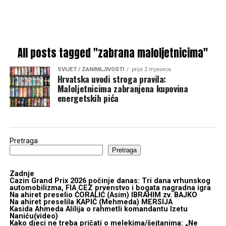
All posts tagged "zabrana maloljetnicima"
SVIJET / ZANIMLJIVOSTI
prije 2 mjeseca
Hrvatska uvodi stroga pravila:
Maloljetnicima zabranjena kupovina
energetskih pića
Pretraga
Pretraga
Zadnje
Cazin Grand Prix 2026 počinje danas: Tri dana vrhunskog
automobilizma, FIA CEZ prvenstvo i bogata nagradna igra
Na ahiret preselio ĆORALIĆ (Asim) IBRAHIM zv. BAJKO
Na ahiret preselila KAPIĆ (Mehmeda) MERSIJA
Kasida Ahmeda Alilija o rahmetli komandantu Izetu
Naniću(video)
Kako djeci ne treba pričati o melekima/šejtanima: „Ne