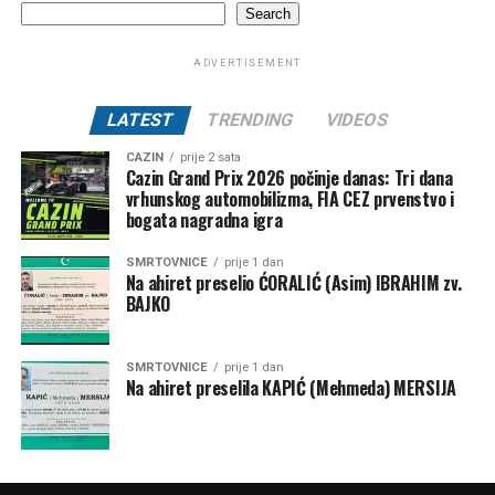
Search
ADVERTISEMENT
LATEST
TRENDING
VIDEOS
CAZIN
prije 2 sata
Cazin Grand Prix 2026 počinje danas: Tri dana
vrhunskog automobilizma, FIA CEZ prvenstvo i
bogata nagradna igra
SMRTOVNICE
prije 1 dan
Na ahiret preselio ĆORALIĆ (Asim) IBRAHIM zv.
BAJKO
SMRTOVNICE
prije 1 dan
Na ahiret preselila KAPIĆ (Mehmeda) MERSIJA