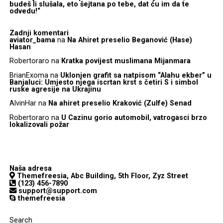
budeš li slušala, eto šejtana po tebe, dat ću im da te
odvedu!“
Zadnji komentari
aviator_bama
na
Na Ahiret preselio Beganović (Hase)
Hasan
Robertoraro
na
Kratka povijest muslimana Mijanmara
BrianExoma
na
Uklonjen grafit sa natpisom “Alahu ekber” u
Banjaluci: Umjesto njega iscrtan krst s četiri S i simbol
ruske agresije na Ukrajinu
AlvinHar
na
Na ahiret preselio Kraković (Zulfe) Senad
Robertoraro
na
U Cazinu gorio automobil, vatrogasci brzo
lokalizovali požar
Naša adresa
Themefreesia, Abc Building, 5th Floor, Zyz Street
(123) 456-7890
support@support.com
themefreesia
Search