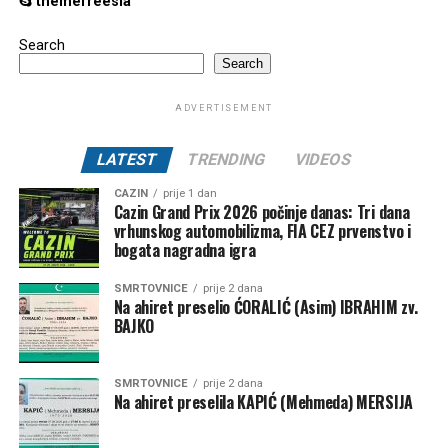
themefreesia
Search
Search
ADVERTISEMENT
LATEST
TRENDING
VIDEOS
CAZIN
prije 1 dan
Cazin Grand Prix 2026 počinje danas: Tri dana
vrhunskog automobilizma, FIA CEZ prvenstvo i
bogata nagradna igra
SMRTOVNICE
prije 2 dana
Na ahiret preselio ĆORALIĆ (Asim) IBRAHIM zv.
BAJKO
SMRTOVNICE
prije 2 dana
Na ahiret preselila KAPIĆ (Mehmeda) MERSIJA