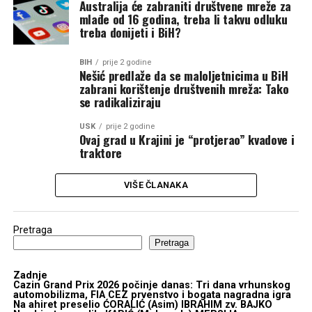
Australija će zabraniti društvene mreže za
mlađe od 16 godina, treba li takvu odluku
treba donijeti i BiH?
BIH
prije 2 godine
Nešić predlaže da se maloljetnicima u BiH
zabrani korištenje društvenih mreža: Tako
se radikaliziraju
USK
prije 2 godine
Ovaj grad u Krajini je “protjerao” kvadove i
traktore
VIŠE ČLANAKA
Pretraga
Pretraga
Zadnje
Cazin Grand Prix 2026 počinje danas: Tri dana vrhunskog
automobilizma, FIA CEZ prvenstvo i bogata nagradna igra
Na ahiret preselio ĆORALIĆ (Asim) IBRAHIM zv. BAJKO