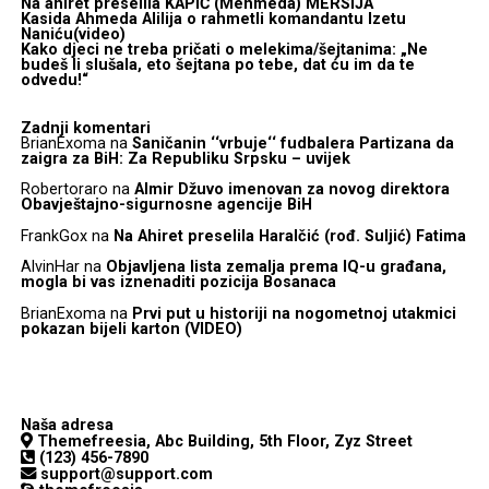
Na ahiret preselila KAPIĆ (Mehmeda) MERSIJA
Kasida Ahmeda Alilija o rahmetli komandantu Izetu
Naniću(video)
Kako djeci ne treba pričati o melekima/šejtanima: „Ne
budeš li slušala, eto šejtana po tebe, dat ću im da te
odvedu!“
Zadnji komentari
BrianExoma
na
Saničanin ‘‘vrbuje‘‘ fudbalera Partizana da
zaigra za BiH: Za Republiku Srpsku – uvijek
Robertoraro
na
Almir Džuvo imenovan za novog direktora
Obavještajno-sigurnosne agencije BiH
FrankGox
na
Na Ahiret preselila Haralčić (rođ. Suljić) Fatima
AlvinHar
na
Objavljena lista zemalja prema IQ-u građana,
mogla bi vas iznenaditi pozicija Bosanaca
BrianExoma
na
Prvi put u historiji na nogometnoj utakmici
pokazan bijeli karton (VIDEO)
Naša adresa
Themefreesia, Abc Building, 5th Floor, Zyz Street
(123) 456-7890
support@support.com