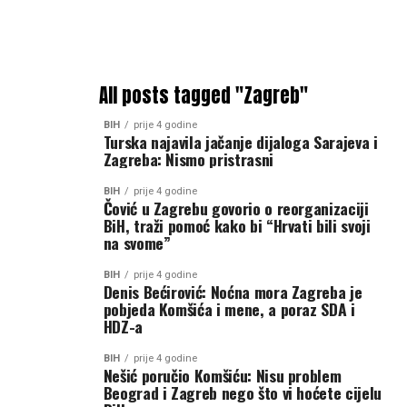
All posts tagged "Zagreb"
BIH
prije 4 godine
Turska najavila jačanje dijaloga Sarajeva i
Zagreba: Nismo pristrasni
BIH
prije 4 godine
Čović u Zagrebu govorio o reorganizaciji
BiH, traži pomoć kako bi “Hrvati bili svoji
na svome”
BIH
prije 4 godine
Denis Bećirović: Noćna mora Zagreba je
pobjeda Komšića i mene, a poraz SDA i
HDZ-a
BIH
prije 4 godine
Nešić poručio Komšiću: Nisu problem
Beograd i Zagreb nego što vi hoćete cijelu