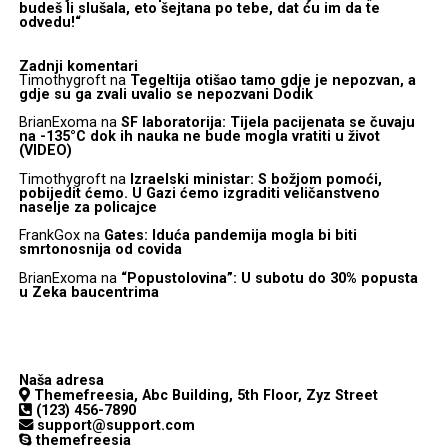
budeš li slušala, eto šejtana po tebe, dat ću im da te
odvedu!“
Zadnji komentari
Timothygroft
na
Tegeltija otišao tamo gdje je nepozvan, a
gdje su ga zvali uvalio se nepozvani Dodik
BrianExoma
na
SF laboratorija: Tijela pacijenata se čuvaju
na -135°C dok ih nauka ne bude mogla vratiti u život
(VIDEO)
Timothygroft
na
Izraelski ministar: S božjom pomoći,
pobijedit ćemo. U Gazi ćemo izgraditi veličanstveno
naselje za policajce
FrankGox
na
Gates: Iduća pandemija mogla bi biti
smrtonosnija od covida
BrianExoma
na
“Popustolovina”: U subotu do 30% popusta
u Zeka baucentrima
Naša adresa
Themefreesia, Abc Building, 5th Floor, Zyz Street
(123) 456-7890
support@support.com
themefreesia