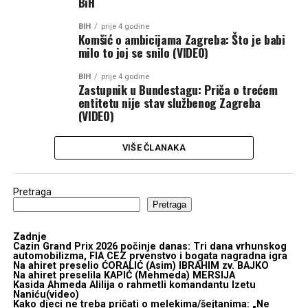
BiH
BIH
prije 4 godine
Komšić o ambicijama Zagreba: Što je babi
milo to joj se snilo (VIDEO)
BIH
prije 4 godine
Zastupnik u Bundestagu: Priča o trećem
entitetu nije stav službenog Zagreba
(VIDEO)
VIŠE ČLANAKA
Pretraga
Pretraga
Zadnje
Cazin Grand Prix 2026 počinje danas: Tri dana vrhunskog
automobilizma, FIA CEZ prvenstvo i bogata nagradna igra
Na ahiret preselio ĆORALIĆ (Asim) IBRAHIM zv. BAJKO
Na ahiret preselila KAPIĆ (Mehmeda) MERSIJA
Kasida Ahmeda Alilija o rahmetli komandantu Izetu
Naniću(video)
Kako djeci ne treba pričati o melekima/šejtanima: „Ne