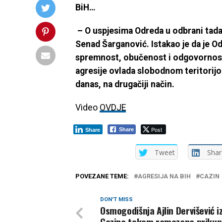
Bi
– O uspjesima Odreda u odbrani tada
Senad Šarganović. Istakao je da je O
spremnost, obučenost i odgovornost
agresije ovlada slobodnom teritorijo
danas, na drugačiji način.
Video
OVDJE
Post
Share
Share
Tweet
Shar
POVEZANE TEME:
AGRESIJA NA BIH
CAZIN
DON'T MISS
Osmogodišnja Ajlin Dervišević i
Cazina tokom ramazana prikup