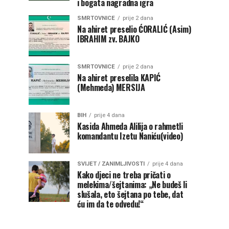
i bogata nagradna igra
SMRTOVNICE
prije 2 dana
Na ahiret preselio ĆORALIĆ (Asim)
IBRAHIM zv. BAJKO
SMRTOVNICE
prije 2 dana
Na ahiret preselila KAPIĆ
(Mehmeda) MERSIJA
BIH
prije 4 dana
Kasida Ahmeda Alilija o rahmetli
komandantu Izetu Naniću(video)
SVIJET / ZANIMLJIVOSTI
prije 4 dana
Kako djeci ne treba pričati o
melekima/šejtanima: „Ne budeš li
slušala, eto šejtana po tebe, dat
ću im da te odvedu!“