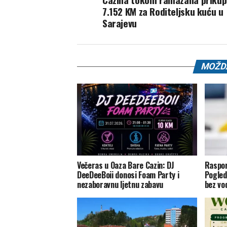
7.152 KM za Roditeljsku kuću u
Sarajevu
MOŽDA
Večeras u Oaza Bare Cazin: DJ
Raspor
DeeDeeBoii donosi Foam Party i
Pogled
nezaboravnu ljetnu zabavu
bez vo