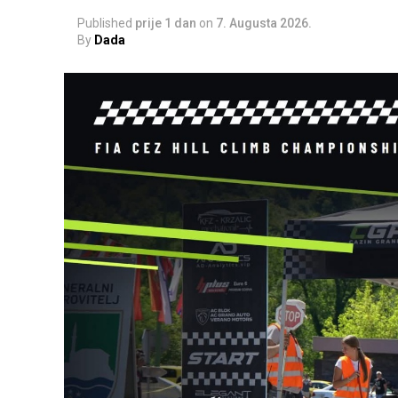
Published
prije 1 dan
on
7. Augusta 2026.
By
Dada