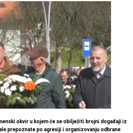
enski okvir u kojem će se obilježiti brojni događaji iz
stale prepoznate po agresiji i organizovanju odbrane