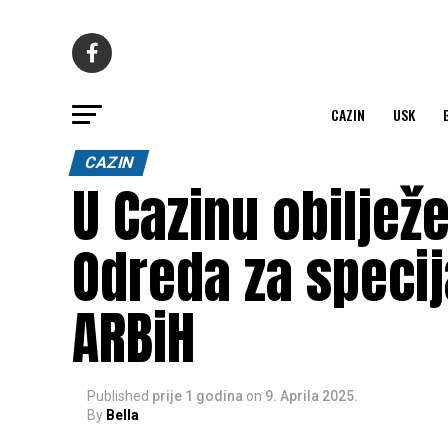
CAZIN
USK
CAZIN
U Cazinu obiljež
Odreda za specij
ARBiH
Published
prije 1 godina
on
9. Aprila 2025.
By
Bella