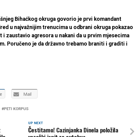
H…
šnjeg Bihaćkog okruga govorio je prvi komandant
dred u najvažnijim trenucima u odbrani okruga pokazao
 i zaustavio agresora u nakani da u prvim mjesecima
m. Poručeno je da državno trebamo braniti i graditi i
e
Mail
PETI KORPUS
UP NEXT
z
Čestitamo! Cazinjanka Dinela položila
ila
vozački ispit za autobus