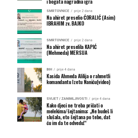
i bogata nagradna igra
SMRTOVNICE
prije 2 dana
Na ahiret preselio ĆORALIĆ (Asim)
IBRAHIM zv. BAJKO
SMRTOVNICE
prije 2 dana
Na ahiret preselila KAPIĆ
(Mehmeda) MERSIJA
BIH
prije 4 dana
Kasida Ahmeda Alilija o rahmetli
komandantu Izetu Naniću(video)
SVIJET / ZANIMLJIVOSTI
prije 4 dana
Kako djeci ne treba pričati o
melekima/šejtanima: „Ne budeš li
slušala, eto šejtana po tebe, dat
ću im da te odvedu!“