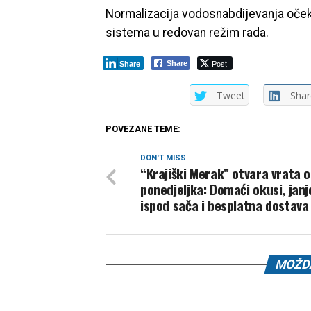
Normalizacija vodosnabdijevanja očeku
sistema u redovan režim rada.
Post
Share
Share
Tweet
Shar
POVEZANE TEME:
DON'T MISS
“Krajiški Merak” otvara vrata 
ponedjeljka: Domaći okusi, janj
ispod sača i besplatna dostava
MOŽDA