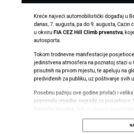
Kreće najveći automobilistički događaj u B
danas, 7. augusta, pa do 9. augusta, Cazin ć
u okviru
FIA CEZ Hill Climb prvenstva
, koj
autosporta.
Tokom trodnevne manifestacije posjetioce 
jedinstvena atmosfera na poznatoj stazi u C
prisutnih na prvom mjestu, te apeluju na gl
predviđenih za publiku, uz poštivanje svih u
Posebnu pažnju ove godine privlači i velik
pripremila vrijedne nagrade za posjetioce. N
Porsche Macana
, dok je ukupno pripremlj
Očekuje se dolazak hiljada gledalaca iz Bos
NA
Gore i drugih evropskih zemalja, što će Caz