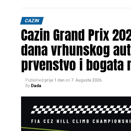
CAZIN
Cazin Grand Prix 202
dana vrhunskog aut
prvenstvo i bogata 
Published
prije 1 dan
on
7. Augusta 2026.
By
Dada