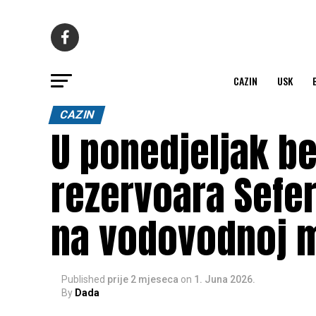
CAZIN
USK
CAZIN
U ponedjeljak be
rezervoara Sefer
na vodovodnoj m
Published
prije 2 mjeseca
on
1. Juna 2026.
By
Dada