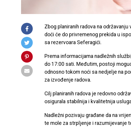
Zbog planiranih radova na održavanju 
doći će do privremenog prekida u ispo
sa rezervoara Seferagići.
Prema informacijama nadležnih službi,
do 17:00 sati. Međutim, postoji moguć
odnosno tokom noći sa nedjelje na pon
za izvođenje radova.
Cilj planiranih radova je redovno odr
osigurala stabilnija i kvalitetnija us
Nadležni pozivaju građane da na vrij
te mole za strpljenje i razumijevanje 