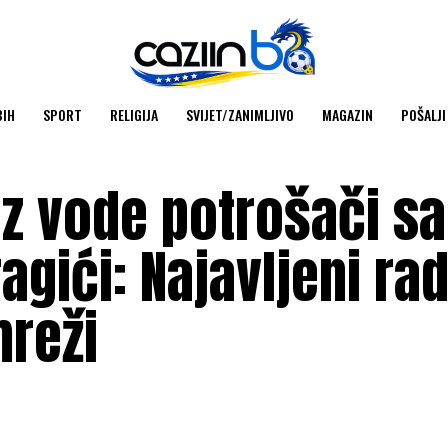
BIH
SPORT
RELIGIJA
SVIJET/ZANIMLJIVO
MAGAZIN
POŠALJI
z vode potrošači sa
agići: Najavljeni ra
reži