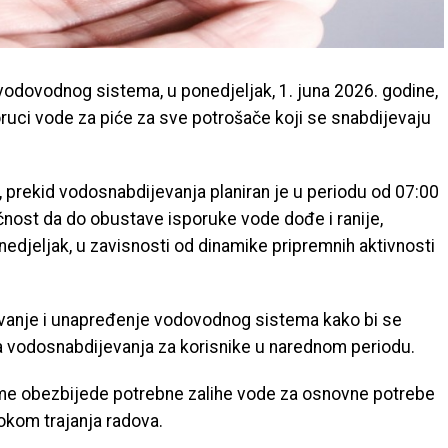
vodovodnog sistema, u ponedjeljak, 1. juna 2026. godine,
ruci vode za piće za sve potrošače koji se snabdijevaju
 prekid vodosnabdijevanja planiran je u periodu od 07:00
nost da do obustave isporuke vode dođe i ranije,
edjeljak, u zavisnosti od dinamike pripremnih aktivnosti
žavanje i unapređenje vodovodnog sistema kako bi se
luga vodosnabdijevanja za korisnike u narednom periodu.
eme obezbijede potrebne zalihe vode za osnovne potrebe
tokom trajanja radova.