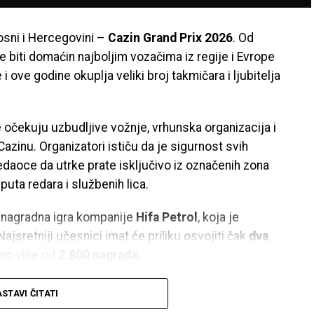
osni i Hercegovini –
Cazin Grand Prix 2026
. Od
e biti domaćin najboljim vozačima iz regije i Evrope
e i ove godine okuplja veliki broj takmičara i ljubitelja
očekuju uzbudljive vožnje, vrhunska organizacija i
azinu. Organizatori ističu da je sigurnost svih
edaoce da utrke prate isključivo iz označenih zona
puta redara i službenih lica.
a nagradna igra kompanije
Hifa Petrol
, koja je
ajsretniji učesnici imat će priliku osvojiti čak
dva
eno više od
2.800 nagrada
.
ne i Hercegovine, Hrvatske, Slovenije, Srbije, Crne
STAVI ČITATI
in i ove godine učiniti regionalnim centrom