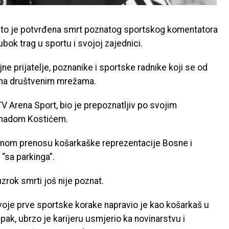
n što je potvrđena smrt poznatog sportskog komentatora
ubok trag u sportu i svojoj zajednici.
jne prijatelje, poznanike i sportske radnike koji se od
 na društvenim mrežama.
V Arena Sport, bio je prepoznatljiv po svojim
enadom Kostićem.
nom prenosu košarkaške reprezentacije Bosne i
 “sa parkinga”.
uzrok smrti još nije poznat.
voje prve sportske korake napravio je kao košarkaš u
ak, ubrzo je karijeru usmjerio ka novinarstvu i