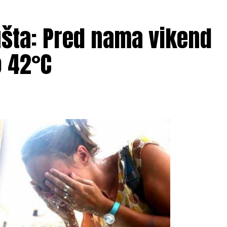
ušta: Pred nama vikend
Mail
 42°C