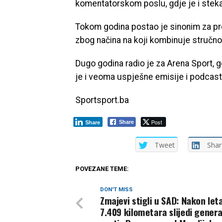
komentatorskom poslu, gdje je i steka
Tokom godina postao je sinonim za pre
zbog načina na koji kombinuje stručnost
Dugo godina radio je za Arena Sport, g
je i veoma uspješne emisije i podcast
Sportsport.ba
Post
Share
Share
Tweet
Shar
POVEZANE TEME:
DON'T MISS
Zmajevi stigli u SAD: Nakon let
7.409 kilometara slijedi gener