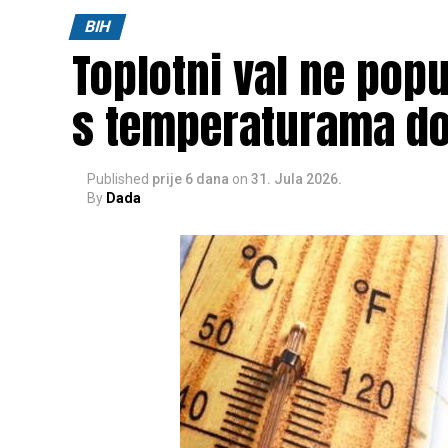
Post
Share
Share
BIH
Toplotni val ne pop
Tweet
Share
s temperaturama do
Published
prije 6 dana
on
31. Jula 2026.
By
Dada