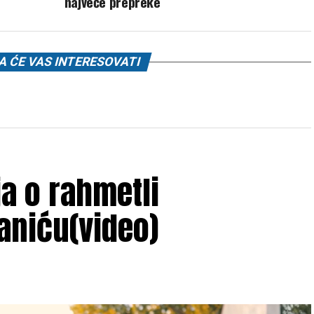
najveće prepreke
 ĆE VAS INTERESOVATI
ja o rahmetli
aniću(video)