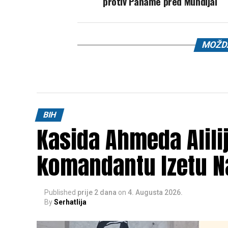
protiv Paname pred Mundijal
MOŽDA
BIH
Kasida Ahmeda Alili
komandantu Izetu N
Published
prije 2 dana
on
4. Augusta 2026.
By
Serhatlija