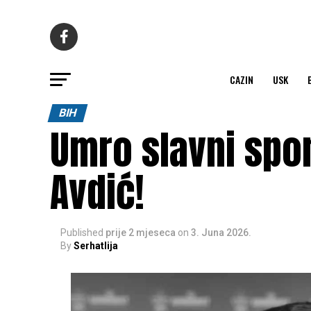
CAZIN
USK
BIH
Umro slavni spo
Avdić!
Published
prije 2 mjeseca
on
3. Juna 2026.
By
Serhatlija