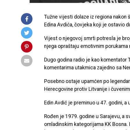
Tužne vijesti dolaze iz regiona nako
Edina Avdića, čovjeka koji je ostavio d
Vijest o njegovoj smrti potresla je bro
njega opraštaju emotivnim porukama
Dugo godina radio je kao komentator T
komentarima utakmica zajedno sa N
Posebno ostaje upamćen po legendar
Herecgovine protiv Litvanije i čuvenim
Edin Avdić je preminuo u 47. godini, a 
Rođen je 1979. godine u Sarajevu, a s
omladinskim kategorijama KK Bosna. Ip