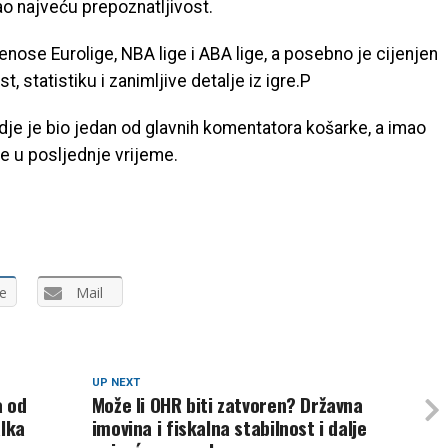
o najveću prepoznatljivost.
nose Eurolige, NBA lige i ABA lige, a posebno je cijenjen
, statistiku i zanimljive detalje iz igre.P
dje je bio jedan od glavnih komentatora košarke, a imao
e u posljednje vrijeme.
e
Mail
UP NEXT
a od
Može li OHR biti zatvoren? Državna
alka
imovina i fiskalna stabilnost i dalje