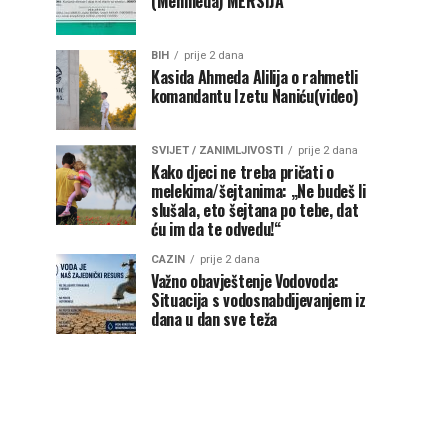
(Mehmeda) MERSIJA
BIH
prije 2 dana
Kasida Ahmeda Alilija o rahmetli
komandantu Izetu Naniću(video)
SVIJET / ZANIMLJIVOSTI
prije 2 dana
Kako djeci ne treba pričati o
melekima/šejtanima: „Ne budeš li
slušala, eto šejtana po tebe, dat
ću im da te odvedu!“
CAZIN
prije 2 dana
Važno obavještenje Vodovoda:
Situacija s vodosnabdijevanjem iz
dana u dan sve teža