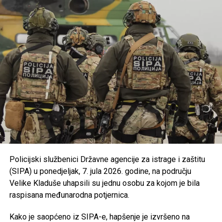
Osigurano je
300.000 KM
za turističke i druge
manifestacije gradova i općina u USK kroz program
podrške razvoju turističke ponude.
Usvojena je nova odluka kojom se uređuju uslovi i
kriteriji za ostvarivanje prava na prednost pri
zapošljavanju i zadržavanju na poslu pripadnika
branilačkih kategorija.
Podržan je projekat Osnovne škole “Jezerski” iz
Bosanske Krupe, koji se realizuje u saradnji s
UNDP-om u okviru aktivnosti zelene tranzicije u
Bosni i Hercegovini.
Usvojen je program utroška grant sredstava za
Policijski službenici Državne agencije za istrage i zaštitu
Bihaćko muftijstvo i Ilmijju u ukupnom iznosu od
(SIPA) u ponedjeljak, 7. jula 2026. godine, na području
147.000 KM
.
Velike Kladuše uhapsili su jednu osobu za kojom je bila
Iz Vlade USK poručuju da će i u narednom periodu
raspisana međunarodna potjernica.
nastaviti provoditi mjere usmjerene na unapređenje
obrazovanja, podršku boračkoj populaciji, razvoj
Kako je saopćeno iz SIPA-e, hapšenje je izvršeno na