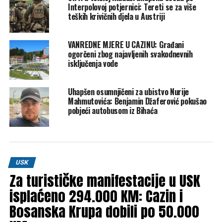
Interpolovoj potjernici: Tereti se za više
UP NEXT
teških krivičnih djela u Austriji
USK postaje prvi kanton koji će imati sveobuhvatan
strateški dokument u oblasti elektromobilnosti
VANREDNE MJERE U CAZINU: Građani
DON'T MISS
ogorčeni zbog najavljenih svakodnevnih
Sanjani obilježili 30 godina slobode: Nema jake države
isključenja vode
bez jake Krajine
Uhapšen osumnjičeni za ubistvo Nurije
Mahmutovića: Benjamin Džaferović pokušao
pobjeći autobusom iz Bihaća
USK
Za turističke manifestacije u USK
isplaćeno 294.000 KM: Cazin i
Bosanska Krupa dobili po 50.000