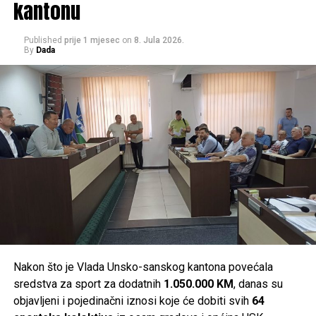
kantonu
U realizaciji ove akcije ostvarena je saradnja između SIPA-
e, Obavještajno-sigurnosne agencije Bosne i Hercegovine
Published
prije 1 mjesec
on
8. Jula 2026.
By
Dada
(OSA BiH) i Ministarstva unutrašnjih poslova Unsko-
sanskog kantona.
Post
Share
Share
Tweet
Share
Mail
Nakon što je Vlada Unsko-sanskog kantona povećala
sredstva za sport za dodatnih
1.050.000 KM
, danas su
objavljeni i pojedinačni iznosi koje će dobiti svih
64