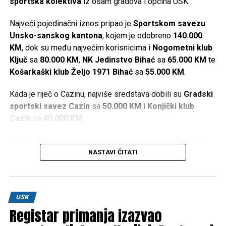
sportska kolektiva
iz osam gradova i općina USK.
Najveći pojedinačni iznos pripao je
Sportskom savezu
Unsko-sanskog kantona
, kojem je odobreno
140.000
KM
, dok su među najvećim korisnicima i
Nogometni klub
Ključ
sa
80.000 KM
,
NK Jedinstvo Bihać
sa
65.000 KM
te
Košarkaški klub Željo 1971 Bihać
sa
55.000 KM
.
Kada je riječ o Cazinu, najviše sredstava dobili su
Gradski
sportski savez Cazin
sa
50.000 KM
i
Konjički klub
Cazin
sa
40.000 KM
.
Iako je objavljena kompletna lista korisnika i dodijeljenih
iznosa, u dostupnim informacijama nisu navedeni kriteriji
NASTAVI ČITATI
prema kojima je određeno koliko će sredstava dobiti
pojedini sportski kolektiv.
Najveći pojedinačni iznosi
USK
Registar primanja izazvao