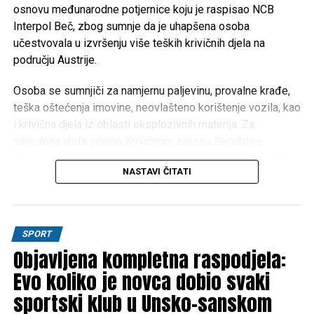
turizma i poboljšanje kvaliteta života građana
osnovu međunarodne potjernice koju je raspisao NCB
Unsko-sanskog kantona.
Interpol Beč, zbog sumnje da je uhapšena osoba
učestvovala u izvršenju više teških krivičnih djela na
području Austrije.
Post
Share
Share
Osoba se sumnjiči za namjernu paljevinu, provalne krađe,
Tweet
Share
teška oštećenja imovine, neovlašteno korištenje vozila, kao
i krivična djela iz oblasti eksplozivnih materija. Za
Mail
navedena djela, prema Krivičnom zakonu Republike
Austrije, predviđena je maksimalna kazna zatvora do 15
NASTAVI ČITATI
godina.
Na osnovu operativnih saznanja, osumnjičenog su locirali
pripadnici SIPA-inog FAST tima, nakon čega je lišen
SPORT
slobode.
Objavljena kompletna raspodjela:
Nakon završene kriminalističke obrade, uhapšena osoba
Evo koliko je novca dobio svaki
predata je u nadležnost Suda Bosne i Hercegovine radi
sportski klub u Unsko-sanskom
daljnjeg postupanja.