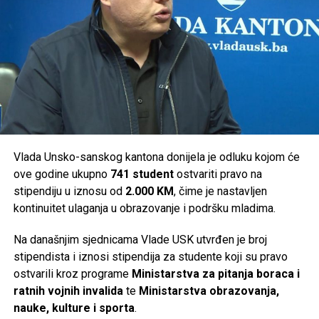
Cazin –
50.000 KM
Bosanski Petrovac –
36.000 KM
Ključ –
46.000 KM
Sanski Most –
36.000 KM
Velika Kladuša –
36.000 KM
Ukupno je za podršku turističkim manifestacijama na
području Unsko-sanskog kantona izdvojeno
294.000 KM
.
Vlada Unsko-sanskog kantona donijela je odluku kojom će
ove godine ukupno
741 student
ostvariti pravo na
Post
Share
Share
stipendiju u iznosu od
2.000 KM
, čime je nastavljen
kontinuitet ulaganja u obrazovanje i podršku mladima.
Tweet
Share
Na današnjim sjednicama Vlade USK utvrđen je broj
Mail
stipendista i iznosi stipendija za studente koji su pravo
ostvarili kroz programe
Ministarstva za pitanja boraca i
ratnih vojnih invalida
te
Ministarstva obrazovanja,
nauke, kulture i sporta
.