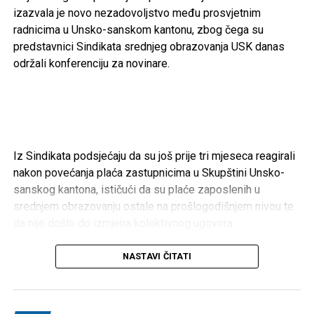
Cazin – 166.200 KM
izazvala je novo nezadovoljstvo među prosvjetnim
radnicima u Unsko-sanskom kantonu, zbog čega su
Gradski sportski savez Cazin –
50.000 KM
predstavnici Sindikata srednjeg obrazovanja USK danas
održali konferenciju za novinare.
Konjički klub “Cazin” –
40.000 KM
FK “Krajina” –
20.000 KM
Aero klub “Kumulus” –
20.000 KM
NK “Mladost” Polje –
18.200 KM
Iz Sindikata podsjećaju da su još prije tri mjeseca reagirali
RK “Cepelin-Krajina” –
5.000 KM
nakon povećanja plaća zastupnicima u Skupštini Unsko-
OŽRK “Krajina” –
5.000 KM
sanskog kantona, ističući da su plaće zaposlenih u
srednjem obrazovanju ostale na prošlogodišnjem nivou te
Taekwon-do klub “Bosna” –
5.000 KM
da nije došlo do izmjena kolektivnog ugovora.
Karate klub “Cazin” –
3.000 KM
Kako navode, objava Registra primanja dodatno je pojačala
NASTAVI ČITATI
Bihać – 369.000 KM
nezadovoljstvo među prosvjetnim radnicima. Tvrde da
podaci iz registra pokazuju kako pojedini profesori u
Sportski savez USK –
140.000 KM
srednjim školama imaju gotovo ista primanja kao pomoćno