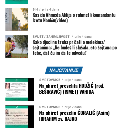
Bužim – 27.000 KM
BIH
prije 4 dana
NK “Vitez” –
10.000 KM
Kasida Ahmeda Alilija o rahmetli komandantu
Izetu Naniću(video)
FK “Bratstvo-Veterani” –
5.000 KM
FK “Konjodor” –
3.000 KM
SVIJET / ZANIMLJIVOSTI
prije 4 dana
Kako djeci ne treba pričati o melekima/
FK “Bužim” –
3.000 KM
šejtanima: „Ne budeš li slušala, eto šejtana po
OK “Bužim” –
3.000 KM
tebe, dat ću im da te odvedu!“
Airsoft klub “Otpisani” –
2.000 KM
NAJČITANIJE
ŽOK “Bužim” –
1.000 KM
SMRTOVNICE
prije 4 dana
Bosanski Petrovac – 3.500 KM
Na ahiret preselila HODŽIĆ (rođ.
BEŠIRAVIĆ) (ISMET) VAHIDA
Udruženje košarkaškog sporta “Mladost” –
2.000
KM
SMRTOVNICE
prije 2 dana
Na ahiret preselio ĆORALIĆ (Asim)
Karate klub “Mladost” –
1.500 KM
IBRAHIM zv. BAJKO
Objavljivanjem kompletne liste korisnika javnost je po prvi