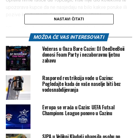
upozorava kupce da ne nasjedaju na bilo kakve poruke ili
pozive koji bi mogli dolaziti s njegove strane.
NASTAVI ČITATI
“
Firma Miral neće dozvoliti da kupci budu oštećeni po
bilo kojoj osnovi i nastojat će da ispoštuje sve što je
MOŽDA ĆE VAS INTERESOVATI
dogovoreno
“, poručuju iz menadžmenta.
Večeras u Oaza Bare Cazin: DJ DeeDeeBoii
donosi Foam Party i nezaboravnu ljetnu
Cijeli slučaj je, kako stoji u saopćenju, prijavljen Tužilaštvu
zabavu
Unsko-sanskog kantona, a kompanija je kupcima zahvalila
na razumijevanju i povjerenju koje im ukazuju.
Raspored restrikcija vode u Cazinu:
Pogledajte kada će vaše naselje biti bez
Post
Share
Share
vodosnabdijevanja
Tweet
Share
Evropa se vraća u Cazin: UEFA Futsal
Champions League ponovo u Cazinu
Mail
POVEZANE TEME:
CAZIN
ERMIN TOPČAGIĆ
MIRAL
PREVARA
VELIKA KLADUŠA
SIPA u Velikoj Kladuši uhapsila osobu po