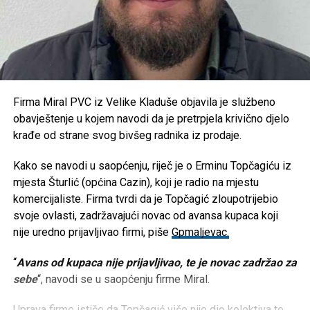
Firma Miral PVC iz Velike Kladuše objavila je službeno
obavještenje u kojem navodi da je pretrpjela krivično djelo
krađe od strane svog bivšeg radnika iz prodaje.
Kako se navodi u saopćenju, riječ je o Erminu Topčagiću iz
mjesta Šturlić (općina Cazin), koji je radio na mjestu
komercijaliste. Firma tvrdi da je Topčagić zloupotrijebio
svoje ovlasti, zadržavajući novac od avansa kupaca koji
nije uredno prijavljivao firmi, piše
Gpmaljevac.
“
Avans od kupaca nije prijavljivao, te je novac zadržao za
sebe
“, navodi se u saopćenju firme Miral.
Uprava firme ističe da Topčagić više nije dio kolektiva te