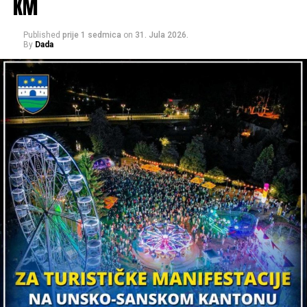
KM
Published
prije 1 sedmica
on
31. Jula 2026.
By
Dada