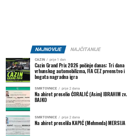
SD “Sloga 1922” Bosanska Otoka –
22.800 KM
GNK “Bratstvo 1918” –
20.000 KM
ŽNK “Željezničar 2011” –
10.000 KM
KK “Bratstvo” –
7.500 KM
NK “Željezničar 73” –
7.500 KM
NAJNOVIJE
NAJČITANIJE
MNK “Željo” –
5.000 KM
CAZIN
prije 1 dan
Cazin Grand Prix 2026 počinje danas: Tri dana
Klub borilačkih sportova “Serhat” –
1.500 KM
vrhunskog automobilizma, FIA CEZ prvenstvo i
Ključ – 84.000 KM
bogata nagradna igra
SMRTOVNICE
prije 2 dana
NK “Ključ” –
80.000 KM
Na ahiret preselio ĆORALIĆ (Asim) IBRAHIM zv.
BAJKO
Kanu-kajakaški klub “K4” –
2.000 KM
FK “Bajer 99” Velagići –
1.000 KM
SMRTOVNICE
prije 2 dana
Na ahiret preselila KAPIĆ (Mehmeda) MERSIJA
NK “Omladinac” Sanica –
1.000 KM