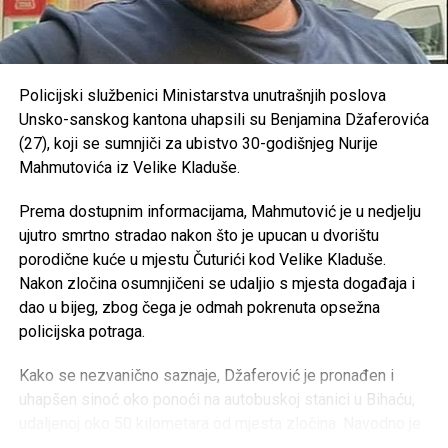
Konjički klub “Potkovica” –
50.000 KM
OVDJE možete vidjeti kolike plate imaju zaposleni u
RK “Sana 7” –
35.000 KM
javnom sektoru
OKK “Sana” –
25.000 KM
Policijski službenici Ministarstva unutrašnjih poslova
https://antikorupcijausk.ba/V2/registar-zaposlenih-u-
Unsko-sanskog kantona uhapsili su Benjamina Džaferovića
SPD “Mulež” –
15.000 KM
javnom-sektoru/
(27), koji se sumnjiči za ubistvo 30-godišnjeg Nurije
SRD “Devet rijeka” –
15.000 KM
Mahmutovića iz Velike Kladuše.
Post
Share
Share
ŠN “Dream Team” –
10.000 KM
Prema dostupnim informacijama, Mahmutović je u nedjelju
Tweet
Share
AK “Sana” –
10.000 KM
ujutro smrtno stradao nakon što je upucan u dvorištu
porodične kuće u mjestu Čuturići kod Velike Kladuše.
Fitness klub “Sana” –
8.000 KM
Mail
Nakon zločina osumnjičeni se udaljio s mjesta događaja i
Judo klub “Sanski Most” –
7.500 KM
dao u bijeg, zbog čega je odmah pokrenuta opsežna
Karate klub “Hurije” –
5.000 KM
policijska potraga.
ŽOK “Sana” –
5.000 KM
Kako se nezvanično saznaje, Džaferović je pronađen i
Ronilački klub “Vir” –
5.000 KM
uhapšen sinoć oko ponoći na autobuskoj stanici u Bihaću,
udaljenoj oko 50 kilometara od mjesta zločina. Navodno je
Judo klub “Sana” –
3.000 KM
čekao autobus kojim je planirao nastaviti bijeg.