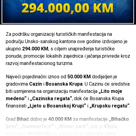
Za podršku organizaciji turističkih manifestacija na
području Unsko-sanskog kantona ove godine izdvojeno je
ukupno
294.000 KM
, s ciljem unapređenja turističke
ponude, promocije lokalnih zajednica i jačanja privrede kroz
razvoj manifestacionog turizma.
Najveći pojedinačni iznos od
50.000 KM
dodijeljen je
gradovima
Cazin
i
Bosanska Krupa
. U Cazinu će sredstva
biti usmjerena na organizaciju manifestacija
„Lito moje
medeno“
i
„Cazinska regata“
, dok će Bosanska Krupa
finansirati
„Ljeto u Bosanskoj Krupi“
i
„Krupsku regatu“
.
Grad
Bihać
dobio je
40.000 KM
za manifestacije
„Bihaćko
ljeto“
,
„Summerfest“
i
„Winter park“
, dok je
Ključu
odobreno
46.000 KM
za organizaciju
„Ključke zime“
i