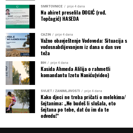
put dobila detaljan uvid u raspodjelu dodatnih budžetskih
SMRTOVNICE
prije 4 dana
sredstava za sport. Ostaje otvoreno pitanje prema kojim su
Na ahiret preselila ĐOGIĆ (rođ.
Topčagić) HASEDA
kriterijima određeni pojedinačni iznosi, budući da
obrazloženje metodologije raspodjele nije objavljeno.
CAZIN
prije 4 dana
Post
Share
Share
Važno obavještenje Vodovoda: Situacija s
vodosnabdijevanjem iz dana u dan sve
Tweet
Share
teža
BIH
prije 4 dana
Mail
Kasida Ahmeda Alilija o rahmetli
komandantu Izetu Naniću(video)
SVIJET / ZANIMLJIVOSTI
prije 4 dana
Kako djeci ne treba pričati o melekima/
šejtanima: „Ne budeš li slušala, eto
šejtana po tebe, dat ću im da te
odvedu!“