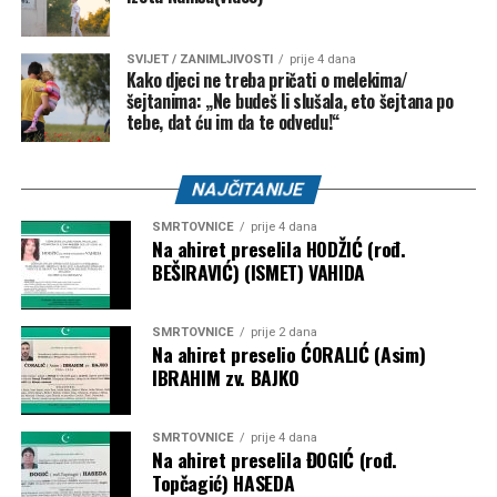
FK “Bratstvo-Veterani” –
5.000 KM
FK “Konjodor” –
3.000 KM
SVIJET / ZANIMLJIVOSTI
prije 4 dana
Kako djeci ne treba pričati o melekima/
FK “Bužim” –
3.000 KM
šejtanima: „Ne budeš li slušala, eto šejtana po
OK “Bužim” –
3.000 KM
tebe, dat ću im da te odvedu!“
Airsoft klub “Otpisani” –
2.000 KM
NAJČITANIJE
ŽOK “Bužim” –
1.000 KM
SMRTOVNICE
prije 4 dana
Bosanski Petrovac – 3.500 KM
Na ahiret preselila HODŽIĆ (rođ.
BEŠIRAVIĆ) (ISMET) VAHIDA
Udruženje košarkaškog sporta “Mladost” –
2.000
KM
SMRTOVNICE
prije 2 dana
Na ahiret preselio ĆORALIĆ (Asim)
Karate klub “Mladost” –
1.500 KM
IBRAHIM zv. BAJKO
Objavljivanjem kompletne liste korisnika javnost je po prvi
put dobila detaljan uvid u raspodjelu dodatnih budžetskih
SMRTOVNICE
prije 4 dana
sredstava za sport. Ostaje otvoreno pitanje prema kojim su
Na ahiret preselila ĐOGIĆ (rođ.
Topčagić) HASEDA
kriterijima određeni pojedinačni iznosi, budući da