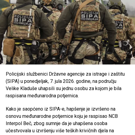
Usvojena je nova odluka kojom se uređuju uslovi i
kriteriji za ostvarivanje prava na prednost pri
zapošljavanju i zadržavanju na poslu pripadnika
branilačkih kategorija.
Podržan je projekat Osnovne škole “Jezerski” iz
Bosanske Krupe, koji se realizuje u saradnji s
UNDP-om u okviru aktivnosti zelene tranzicije u
Bosni i Hercegovini.
Usvojen je program utroška grant sredstava za
Policijski službenici Državne agencije za istrage i zaštitu
Bihaćko muftijstvo i Ilmijju u ukupnom iznosu od
(SIPA) u ponedjeljak, 7. jula 2026. godine, na području
147.000 KM
.
Velike Kladuše uhapsili su jednu osobu za kojom je bila
Iz Vlade USK poručuju da će i u narednom periodu
raspisana međunarodna potjernica.
nastaviti provoditi mjere usmjerene na unapređenje
obrazovanja, podršku boračkoj populaciji, razvoj
Kako je saopćeno iz SIPA-e, hapšenje je izvršeno na
turizma i poboljšanje kvaliteta života građana
osnovu međunarodne potjernice koju je raspisao NCB
Unsko-sanskog kantona.
Interpol Beč, zbog sumnje da je uhapšena osoba
učestvovala u izvršenju više teških krivičnih djela na