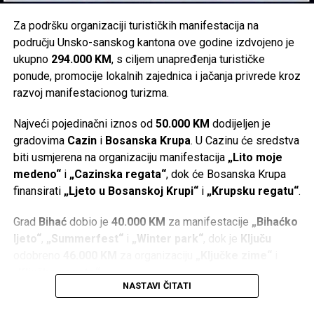
Za podršku organizaciji turističkih manifestacija na
području Unsko-sanskog kantona ove godine izdvojeno je
ukupno
294.000 KM
, s ciljem unapređenja turističke
ponude, promocije lokalnih zajednica i jačanja privrede kroz
razvoj manifestacionog turizma.
Najveći pojedinačni iznos od
50.000 KM
dodijeljen je
gradovima
Cazin
i
Bosanska Krupa
. U Cazinu će sredstva
biti usmjerena na organizaciju manifestacija
„Lito moje
medeno“
i
„Cazinska regata“
, dok će Bosanska Krupa
finansirati
„Ljeto u Bosanskoj Krupi“
i
„Krupsku regatu“
.
Grad
Bihać
dobio je
40.000 KM
za manifestacije
„Bihaćko
ljeto“
,
„Summerfest“
i
„Winter park“
, dok je
Ključu
odobreno
46.000 KM
za organizaciju
„Ključke zime“
i
„Ključke regate“
.
NASTAVI ČITATI
Po
36.000 KM
dodijeljeno je
Bosanskom Petrovcu
za