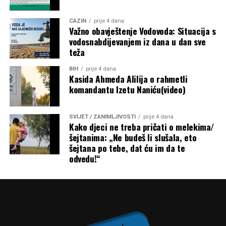
obrazloženje metodologije raspodjele nije objavljeno.
CAZIN
prije 4 dana
Post
Share
Share
Važno obavještenje Vodovoda: Situacija s
vodosnabdijevanjem iz dana u dan sve
Tweet
Share
teža
BIH
prije 4 dana
Mail
Kasida Ahmeda Alilija o rahmetli
komandantu Izetu Naniću(video)
SVIJET / ZANIMLJIVOSTI
prije 4 dana
Kako djeci ne treba pričati o melekima/
šejtanima: „Ne budeš li slušala, eto
šejtana po tebe, dat ću im da te
odvedu!“