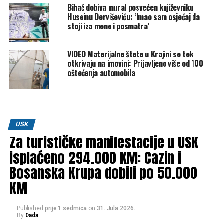
Bihać dobiva mural posvećen književniku
Huseinu Derviševiću: ‘Imao sam osjećaj da
stoji iza mene i posmatra’
VIDEO Materijalne štete u Krajini se tek
otkrivaju na imovini: Prijavljeno više od 100
oštećenja automobila
Post
Share
Share
USK
Tweet
Share
Za turističke manifestacije u USK
isplaćeno 294.000 KM: Cazin i
Mail
Bosanska Krupa dobili po 50.000
POVEZANE TEME:
KM
BIHAĆ
EKOBIS
SAJAM
UP NEXT
Mehmed Vukalić o trostrukom ubistvu u Sanskom Mostu:
Published
prije 1 sedmica
on
31. Jula 2026.
By
Dada
Neki glas mi je govorio da požurim