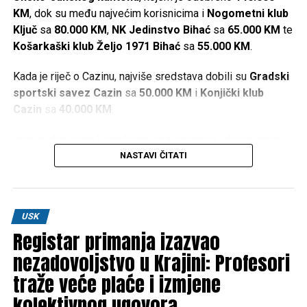
KM
, dok su među najvećim korisnicima i
Nogometni klub
Ključ
sa
80.000 KM
,
NK Jedinstvo Bihać
sa
65.000 KM
te
Košarkaški klub Željo 1971 Bihać
sa
55.000 KM
.
Kada je riječ o Cazinu, najviše sredstava dobili su
Gradski
sportski savez Cazin
sa
50.000 KM
i
Konjički klub
Cazin
sa
40.000 KM
.
Iako je objavljena kompletna lista korisnika i dodijeljenih
iznosa, u dostupnim informacijama nisu navedeni kriteriji
NASTAVI ČITATI
prema kojima je određeno koliko će sredstava dobiti
pojedini sportski kolektiv.
Najveći pojedinačni iznosi
USK
Registar primanja izazvao
nezadovoljstvo u Krajini: Profesori
Sportski savez USK –
140.000 KM
traže veće plaće i izmjene
Nogometni klub “Ključ” –
80.000 KM
kolektivnog ugovora
Nogometni klub “Jedinstvo” Bihać –
65.000 KM