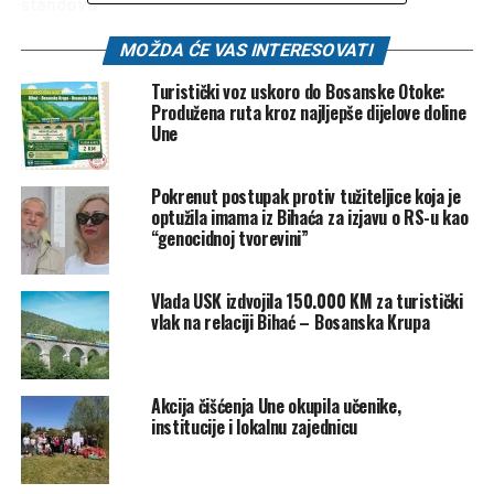
štandova.
MOŽDA ĆE VAS INTERESOVATI
U okviru programa Sajma, predviđeni su i paneli na
teme održivog razvoja i ekologije, odnosno o
Turistički voz uskoro do Bosanske Otoke:
infrastrukturi USK i FBIH. Ujedno prilika je to i da se
Produžena ruta kroz najljepše dijelove doline
Une
predstave aktivnosti i strateški projekti resornih
Ministarstava i Vlade.
Pokrenut postupak protiv tužiteljice koja je
O Ekobisu opširno govorimo u
TV
Dnevniku rtvusk
optužila imama iz Bihaća za izjavu o RS-u kao
“genocidnoj tvorevini”
Vlada USK izdvojila 150.000 KM za turistički
vlak na relaciji Bihać – Bosanska Krupa
Akcija čišćenja Une okupila učenike,
institucije i lokalnu zajednicu