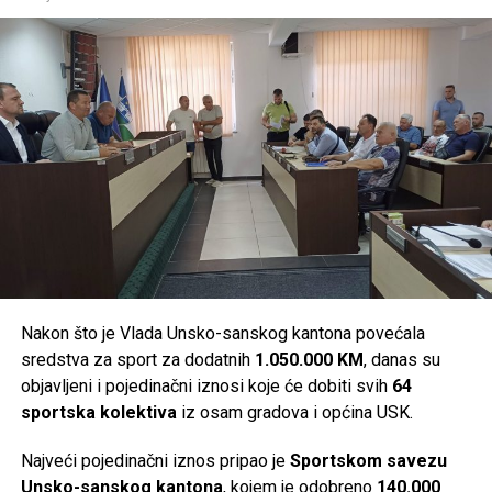
(OSA BiH) i Ministarstva unutrašnjih poslova Unsko-
sanskog kantona.
Post
Share
Share
Tweet
Share
Mail
Nakon što je Vlada Unsko-sanskog kantona povećala
sredstva za sport za dodatnih
1.050.000 KM
, danas su
objavljeni i pojedinačni iznosi koje će dobiti svih
64
sportska kolektiva
iz osam gradova i općina USK.
Najveći pojedinačni iznos pripao je
Sportskom savezu
Unsko-sanskog kantona
, kojem je odobreno
140.000