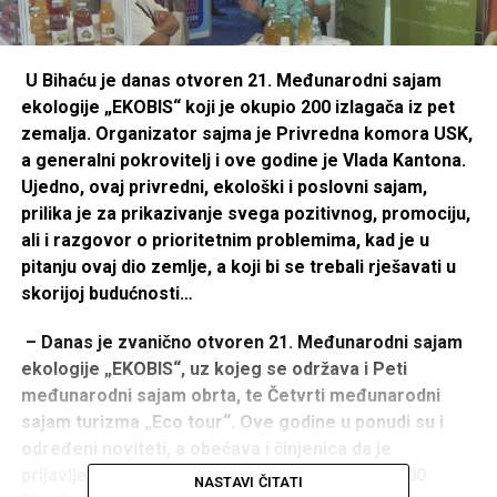
U Bihaću je danas otvoren 21. Međunarodni sajam
ekologije „EKOBIS“ koji je okupio 200 izlagača iz pet
zemalja. Organizator sajma je Privredna komora USK,
a generalni pokrovitelj i ove godine je Vlada Kantona.
Ujedno, ovaj privredni, ekološki i poslovni sajam,
prilika je za prikazivanje svega pozitivnog, promociju,
ali i razgovor o prioritetnim problemima, kad je u
pitanju ovaj dio zemlje, a koji bi se trebali rješavati u
skorijoj budućnosti…
– Danas je zvanično otvoren 21. Međunarodni sajam
ekologije „EKOBIS“, uz kojeg se održava i Peti
međunarodni sajam obrta, te Četvrti međunarodni
sajam turizma „Eco tour“. Ove godine u ponudi su i
određeni noviteti, a obećava i činjenica da je
prijavljeno 210 izlagača koji izlažu na više od 100
NASTAVI ČITATI