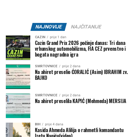
ŽNK “Željezničar 2011” –
10.000 KM
KK “Bratstvo” –
7.500 KM
NK “Željezničar 73” –
7.500 KM
NAJNOVIJE
NAJČITANIJE
MNK “Željo” –
5.000 KM
CAZIN
prije 1 dan
Cazin Grand Prix 2026 počinje danas: Tri dana
Klub borilačkih sportova “Serhat” –
1.500 KM
vrhunskog automobilizma, FIA CEZ prvenstvo i
Ključ – 84.000 KM
bogata nagradna igra
SMRTOVNICE
prije 2 dana
NK “Ključ” –
80.000 KM
Na ahiret preselio ĆORALIĆ (Asim) IBRAHIM zv.
BAJKO
Kanu-kajakaški klub “K4” –
2.000 KM
FK “Bajer 99” Velagići –
1.000 KM
SMRTOVNICE
prije 2 dana
Na ahiret preselila KAPIĆ (Mehmeda) MERSIJA
NK “Omladinac” Sanica –
1.000 KM
Bužim – 27.000 KM
BIH
prije 4 dana
NK “Vitez” –
10.000 KM
Kasida Ahmeda Alilija o rahmetli komandantu
Izetu Naniću(video)