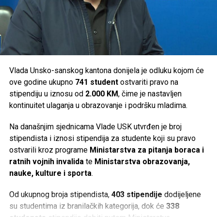
Ključ –
46.000 KM
Sanski Most –
36.000 KM
Velika Kladuša –
36.000 KM
Ukupno je za podršku turističkim manifestacijama na
području Unsko-sanskog kantona izdvojeno
294.000 KM
.
Vlada Unsko-sanskog kantona donijela je odluku kojom će
ove godine ukupno
741 student
ostvariti pravo na
Post
Share
Share
stipendiju u iznosu od
2.000 KM
, čime je nastavljen
kontinuitet ulaganja u obrazovanje i podršku mladima.
Tweet
Share
Na današnjim sjednicama Vlade USK utvrđen je broj
Mail
stipendista i iznosi stipendija za studente koji su pravo
ostvarili kroz programe
Ministarstva za pitanja boraca i
ratnih vojnih invalida
te
Ministarstva obrazovanja,
nauke, kulture i sporta
.
Od ukupnog broja stipendista,
403 stipendije
dodijeljene
su studentima iz branilačkih kategorija, dok će
338