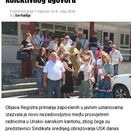
Košarkaški klub “Željo 1971” Bihać –
55.000 KM
Published
prije 1 mjesec
on
6. Jula 2026.
By
Serhatlija
Gradski sportski savez Cazin –
50.000 KM
Konjički klub “Krajišnik” Velika Kladuša –
50.000
KM
Konjički klub “Potkovica” Sanski Most –
50.000 KM
Konjički klub “Jedinstvo” Bihać –
40.000 KM
Konjički klub “Cazin” –
40.000 KM
Rukometni klub “Sana 7” Sanski Most –
35.000 KM
Raspodjela sredstava po gradovima
i klubovima
Objava Registra primanja zaposlenih u javnim ustanovama
Cazin – 166.200 KM
izazvala je novo nezadovoljstvo među prosvjetnim
radnicima u Unsko-sanskom kantonu, zbog čega su
Gradski sportski savez Cazin –
50.000 KM
predstavnici Sindikata srednjeg obrazovanja USK danas