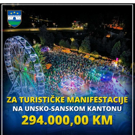
DON'T MISS
VIDEO Zdravstveni sistem USK i dalje čeka rješenja –
politička volja izostala