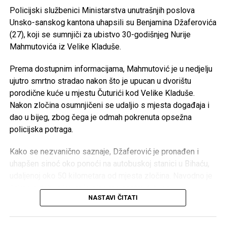
OKK “Sana” –
25.000 KM
Policijski službenici Ministarstva unutrašnjih poslova
https://antikorupcijausk.ba/V2/registar-zaposlenih-u-
Unsko-sanskog kantona uhapsili su Benjamina Džaferovića
SPD “Mulež” –
15.000 KM
javnom-sektoru/
(27), koji se sumnjiči za ubistvo 30-godišnjeg Nurije
SRD “Devet rijeka” –
15.000 KM
Mahmutovića iz Velike Kladuše.
Post
Share
Share
ŠN “Dream Team” –
10.000 KM
Prema dostupnim informacijama, Mahmutović je u nedjelju
Tweet
Share
AK “Sana” –
10.000 KM
ujutro smrtno stradao nakon što je upucan u dvorištu
porodične kuće u mjestu Čuturići kod Velike Kladuše.
Fitness klub “Sana” –
8.000 KM
Mail
Nakon zločina osumnjičeni se udaljio s mjesta događaja i
Judo klub “Sanski Most” –
7.500 KM
dao u bijeg, zbog čega je odmah pokrenuta opsežna
Karate klub “Hurije” –
5.000 KM
policijska potraga.
ŽOK “Sana” –
5.000 KM
Kako se nezvanično saznaje, Džaferović je pronađen i
Ronilački klub “Vir” –
5.000 KM
uhapšen sinoć oko ponoći na autobuskoj stanici u Bihaću,
udaljenoj oko 50 kilometara od mjesta zločina. Navodno je
Judo klub “Sana” –
3.000 KM
čekao autobus kojim je planirao nastaviti bijeg.
Velika Kladuša – 133.000 KM
NASTAVI ČITATI
Akciju hapšenja izveli su pripadnici Specijalne jedinice
MUP-a USK, nakon čega je osumnjičeni priveden na dalju
Konjički klub “Krajišnik” –
50.000 KM