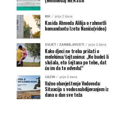
(Mehmeda) MERSIJA
BIH
prije 2 dana
Kasida Ahmeda Alilija o rahmetli
komandantu Izetu Naniću(video)
SVIJET / ZANIMLJIVOSTI
prije 2 dana
Kako djeci ne treba pričati o
melekima/šejtanima: „Ne budeš li
slušala, eto šejtana po tebe, dat
ću im da te odvedu!“
CAZIN
prije 2 dana
Važno obavještenje Vodovoda:
Situacija s vodosnabdijevanjem iz
dana u dan sve teža