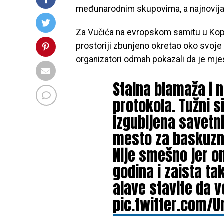
međunarodnim skupovima, a najnovija
Za Vučića na evropskom samitu u Kope
prostoriji zbunjeno okretao oko svoje
organizatori odmah pokazali da je mje
Stalna blamaža i 
protokola. Tužni 
izgubljena savetn
mesto za baskuznu
Nije smešno jer on
godina i zaista t
alave stavite da 
pic.twitter.com/