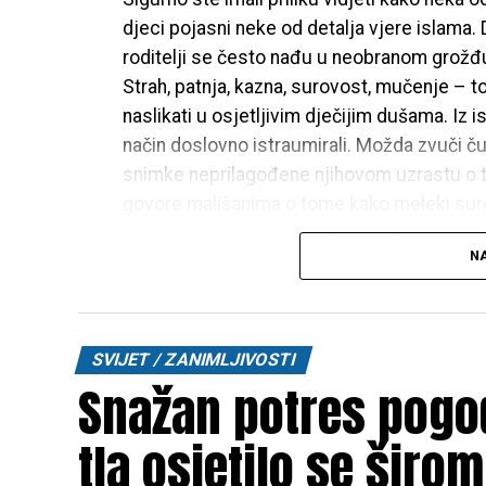
djeci pojasni neke od detalja vjere islama. 
roditelji se često nađu u neobranom grožđu,
Strah, patnja, kazna, surovost, mučenje – to
naslikati u osjetljivim dječijim dušama. Iz 
način doslovno istraumirali. Možda zvuči čudn
snimke neprilagođene njihovom uzrastu o 
govore mališanima o tome kako meleki suro
šejtani i džinni na njih vrebaju svih strana, it
NA
Ovakav i sličan pristup razorno djeluje po 
slabi dječije samopouzdanje, ruši lijepu slik
dobre namjere, ali nažalost naprave dosta
SVIJET / ZANIMLJIVOSTI
svojih mališana. Zadatak roditelja je da svoj
Snažan potres pogod
a ne prijeteću i zastrašujuću. Razgovor o vje
se pridobilo srce djeteta i pobudila znatiže
tla osjetilo se širo
i imanske šarte, već je potrebno njegovo src