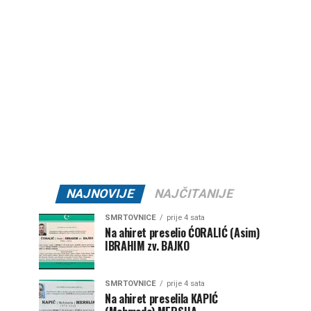
NAJNOVIJE
NAJČITANIJE
SMRTOVNICE
prije 4 sata
Na ahiret preselio ĆORALIĆ (Asim)
IBRAHIM zv. BAJKO
SMRTOVNICE
prije 4 sata
Na ahiret preselila KAPIĆ