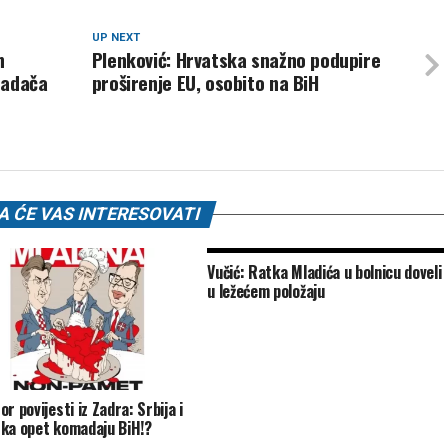
UP NEXT
n
Plenković: Hrvatska snažno podupire
padača
proširenje EU, osobito na BiH
 ĆE VAS INTERESOVATI
Vučić: Ratka Mladića u bolnicu doveli
u ležećem položaju
r povijesti iz Zadra: Srbija i
ka opet komadaju BiH!?