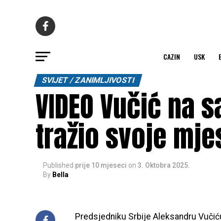
CAZIN
USK
SVIJET / ZANIMLJIVOSTI
VIDEO Vučić na 
tražio svoje mjes
Published
prije 10 mjeseci
on
3. Oktobra 2025.
By
Bella
Predsjedniku Srbije Aleksandru Vučić