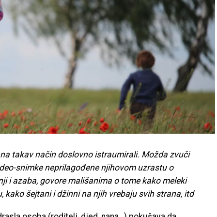
u na takav način doslovno istraumirali. Možda zvuči
ju video-snimke neprilagođene njihovom uzrastu o
i i azaba, govore mališanima o tome kako meleki
kako šejtani i džinni na njih vrebaju svih strana, itd
odrasla osoba (roditelj, djed, nana…) pokušava da