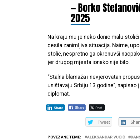
— Borko Stefanov
2025
Na kraju mu je neko donio malu stoliči
desila zanimljiva situacija. Naime, up
stolić, nespretno ga okrenuvši naopako
jer drugog mjesta ionako nije bilo.
“Stalna blamaža i nevjerovatan propust
uništavaju Srbiju 13 godine”, napisao 
diplomat.
Post
Share
Share
Tweet
Shar
POVEZANE TEME:
ALEKSANDAR VUČIĆ
DAN