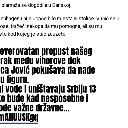
 blamaža se dogodila u Danskoj.
nhagenu nije uopće bilo mjesta ni stolice. Vučić se u
 ose, tražeći nekoga da mu pomogne, ali su mu
sto kod kojeg je stao zauzeto.
neverovatan propust našeg
sirak među vihorove dok
ica Jović pokušava da nađe
 figuru.
i vode i uništavaju Srbiju 13
ako bude kad nesposobne i
vode važne državne…
UmAHUUSKgq