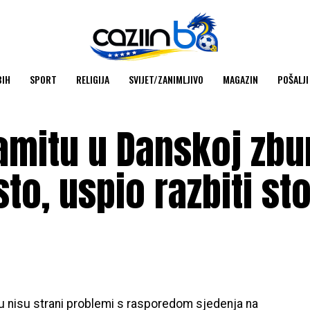
BIH
SPORT
RELIGIJA
SVIJET/ZANIMLJIVO
MAGAZIN
POŠALJI
samitu u Danskoj zb
to, uspio razbiti sto
u nisu strani problemi s rasporedom sjedenja na