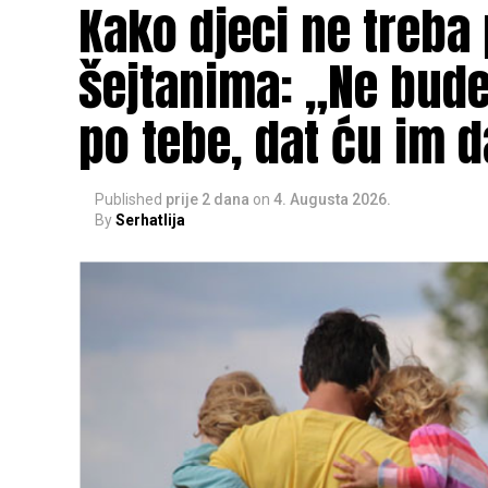
Kako djeci ne treba
šejtanima: „Ne budeš
po tebe, dat ću im d
Published
prije 2 dana
on
4. Augusta 2026.
By
Serhatlija