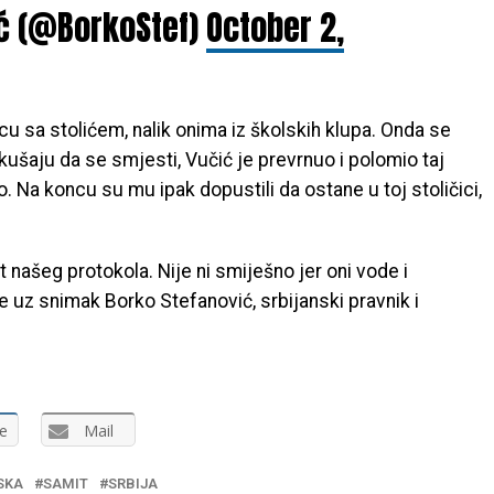
ić (@BorkoStef)
October 2,
cu sa stolićem, nalik onima iz školskih klupa. Onda se
okušaju da se smjesti, Vučić je prevrnuo i polomio taj
. Na koncu su mu ipak dopustili da ostane u toj stoličici,
 našeg protokola. Nije ni smiješno jer oni vode i
je uz snimak Borko Stefanović, srbijanski pravnik i
e
Mail
SKA
SAMIT
SRBIJA