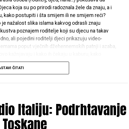
Djeca koja su po prirodi radoznala žele da znaju, a i
 kako postupiti i šta smijem ili ne smijem reći?
 je nažalost slika islama kakvog odrasli znaju
iskustva poznajem roditelje koji su djecu na takav
o, ali pojedini roditelji djeci prikazuju video-
temama poput vječnih džehennemskih patnji i azaba,
vo kažnjavaju i kako ih čekaju u kaburu, kako
d.
STAVI ČITATI
djecu, u njihovu dušu ubacuje strahove, nesigurnost,
u o islamu i Allahu, dž.š. Roditelji tako postupaju iz
 problema u psihičkom i emocionalnom razvoju
oj djeci prezentuju pozitivnu i lijepu sliku o islamu,
io Italiju: Podrhtavanje
ri treba uvijek voditi na blag i smiren način kako bi
lja. Nije dovoljno da dijete mehanički nauči islamske
m Toskane
e istinski vezati za Allaha, dž.š., u stvarnom životu.