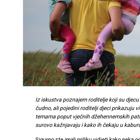
Iz iskustva poznajem roditelje koji su djec
čudno, ali pojedini roditelji djeci prikazu
temama poput vječnih džehennemskih patnj
surovo kažnjavaju i kako ih čekaju u kaburu, 
Sigurno ste imali priliku vidjeti kako neka 