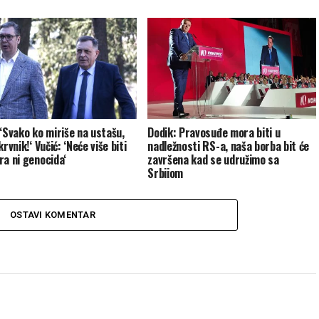
 ‘Svako ko miriše na ustašu,
Dodik: Pravosuđe mora biti u
krvnik!‘ Vučić: ‘Neće više biti
nadležnosti RS-a, naša borba bit će
ra ni genocida‘
završena kad se udružimo sa
Srbijom
OSTAVI KOMENTAR