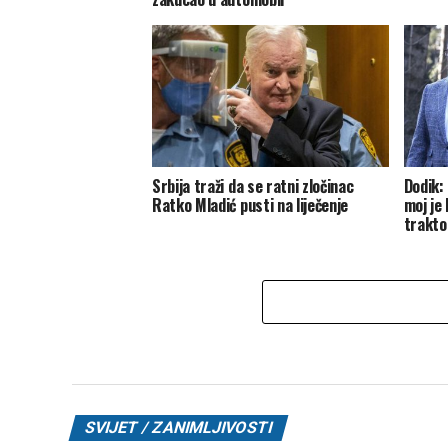
Srbija traži da se ratni zločinac
Dodik:
Ratko Mladić pusti na liječenje
moj je 
trakto
SVIJET / ZANIMLJIVOSTI