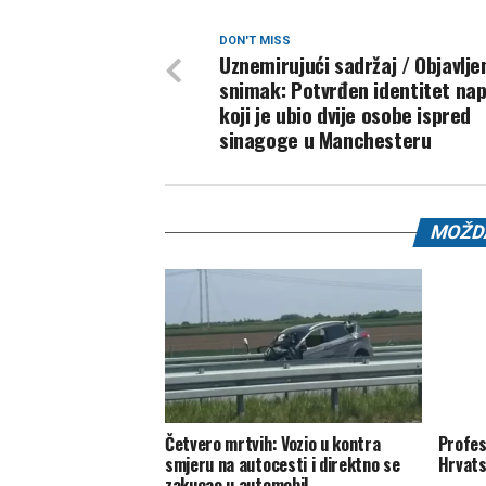
DON'T MISS
Uznemirujući sadržaj / Objavlje
snimak: Potvrđen identitet na
koji je ubio dvije osobe ispred
sinagoge u Manchesteru
MOŽDA
Četvero mrtvih: Vozio u kontra
Profeso
smjeru na autocesti i direktno se
Hrvats
zakucao u automobil