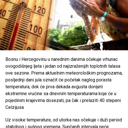
o otkazivanju donesena iz poštovanja prema nastradalima i
njihovim porodicama, naglašavajući da će prilika za muziku
i zabavu uvijek biti, dok izgubljeni životi ne mogu biti
vraćeni.
Brojni građani podržali su ovu odluku, ističući da u
trenucima kolektivne tuge solidarnost i suosjećanje moraju
biti ispred svih drugih interesa.
Bosnu i Hercegovinu u narednim danima očekuje vrhunac
Rasprava koja se razvila na društvenim mrežama još
ovogodišnjeg ljeta i jedan od najizraženijih toplotnih talasa
jednom je pokazala koliko je važno njegovati kulturu
ove sezone. Prema aktuelnim meteorološkim prognozama,
empatije, poštovanja i odgovornosti, posebno u trenucima
posljednji dani jula označit će početak naglog porasta
kada cijela zajednica dijeli bol zbog nenadoknadivog
temperatura, dok će prva dekada avgusta donijeti
gubitka.
ekstremne vrućine sa dnevnim temperaturama koje će u
pojedinim krajevima dosezati, pa čak i prelaziti 40 stepeni
Celzijusa.
Post
Share
Share
Uz visoke temperature, od utorka nas očekuje i duži period
Tweet
Share
stabilnog i sušnog vremena. Sunčanih intervala neće