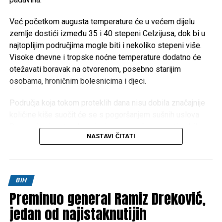
Tweet
Share
Mail
Već početkom augusta temperature će u većem dijelu
Mail
zemlje dostići između 35 i 40 stepeni Celzijusa, dok bi u
najtoplijim područjima mogle biti i nekoliko stepeni više.
POVEZANE TEME:
AGRESIJA NA BIH
MARKALE
Visoke dnevne i tropske noćne temperature dodatno će
otežavati boravak na otvorenom, posebno starijim
UP NEXT
osobama, hroničnim bolesnicima i djeci.
Nove cijene struje od ponedjeljka: Važno uputstvo za
građane!
Područja koja tokom proteklih dana nisu dobila značajnije
DON'T MISS
količine kiše suočit će se s pogoršanjem sušnih uslova.
Ovako računa ‘građanin Dodik’: Nakon 18 godina svako
Dugotrajan izostanak padavina mogao bi izazvati ozbiljne
dijete u RS na svom računu imat će 140.000 KM
NASTAVI ČITATI
posljedice za poljoprivredu, vodotokove i povećati rizik od
izbijanja šumskih i niskih požara.
Meteorolozi za sada ne mogu sa sigurnošću odrediti kada
BIH
će doći do promjene vremena. Prema trenutnim
Preminuo general Ramiz Dreković,
prognostičkim modelima, toplotni talas će potrajati
najmanje do oko
jedan od najistaknutijih
10. augusta
, ali je riječ o periodu koji je
još uvijek dovoljno udaljen da bi prognoze bile potpuno