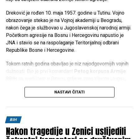
Dreković je rođen 10. maja 1957. godine u Tutinu. Vojno
obrazovanje stekao je na Vojnoj akademiji u Beogradu,
nakon čega je službovao u Jugoslavenskoj narodnoj armiji.
Početkom agresije na Bosnu i Hercegovinu napustio je
JNA i stavio se na raspolaganje Teritorijalnoj odbrani
Republike Bosne i Hercegovine.
Tokom ratnih godina obavljao je niz najodgovornijih vojnih
dužnosti. Bio je prvi komandant
Petog korpusa Armije
RBiH
sa sjedištem u Bihaću, gdje je imao ključnu ulogu u
organizaciji odbrane Bosanske krajine. Kasnije je preuzeo
NASTAVI ČITATI
komandu nad
Četvrtim korpusom Armije RBiH
u
Mostaru, a obavljao je i dužnost načelnika Uprave za
politička pitanja Generalštaba Armije RBiH.
BIH
Za doprinos u odbrani Bosne i Hercegovine odlikovan je
Nakon tragedije u Zenici uslijedili
brojnim vojnim i državnim priznanjima te je ostao upamćen
kao jedan od ključnih stratega u organizaciji i razvoju Armije