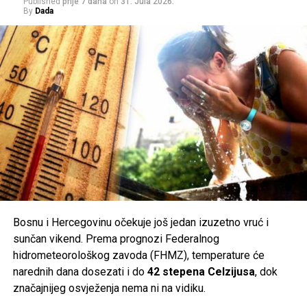
Published
prije 7 dana
on
31. Jula 2026.
By
Dada
Bosnu i Hercegovinu očekuje još jedan izuzetno vruć i
sunčan vikend. Prema prognozi Federalnog
hidrometeorološkog zavoda (FHMZ), temperature će
No, kao što se mnogo puta pokazalo tokom opsade,
narednih dana dosezati i do
42 stepena Celzijusa
, dok
rezultat je bio suprotan. Tragedija je Sarajlije dodatno
značajnijeg osvježenja nema ni na vidiku.
povezala u zajedničkom otporu, a svijet, suočen sa jezivim
slikama sa Markala, više nije mogao ignorisati razmjere