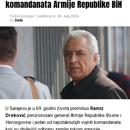
komandanata Armije Republike BiH
pouzdane.
Published
prije 1 sedmica
on
28. Jula 2026.
Građanima se savjetuje da izbjegavaju duži boravak na
By
Dada
suncu u najtoplijem dijelu dana, unose dovoljno tečnosti i
prate preporuke nadležnih službi, jer će naredni dani
donijeti ekstremne ljetne vrućine kakve se rijetko bilježe.
Post
Share
Share
Tweet
Share
Mail
U Sarajevu je u 69. godini života preminuo
Ramiz
Dreković
, penzionisani general Armije Republike Bosne i
Hercegovine i jedan od najistaknutijih vojnih komandanata
koji su obilježili odbranu zemlje tokom agresije.