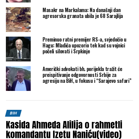
Masakr na Markalama: Na današnji dan
agresorska granata ubila je 68 Sarajlija
Preminuo ratni premijer RS-a, svjedočio u
Eksplozija je razorila pijacu, ostavljajući prizor koji svjedoci
Hagu: Mladića upozorio tek kad su vojnici
i preživjeli nikada nisu mogli izbrisati iz pamćenja. Tijela su
počeli silovati i Srpkinje
ležala među prevrnutim tezgama, krikovi ranjenih odjekivali
su ulicama. Hitna pomoć i građani koji su se tu zatekli
Američki advokati bh. porijekla tražit će
pokušavali su učiniti nemoguće – pružiti pomoć u uvjetima
preispitivanje odgovornosti Srbije za
bez dovoljno lijekova, bez sigurnosti i pod stalnim strahom
agresiju na BiH, u fokusu i “Sarajevo safari”
od novih granata.
Zločin koji je promijenio tok rata
Drugi masakr na Markalama nije bio samo strašan udarac
BIH
za Sarajevo, nego i prelomni trenutak u ratu u Bosni i
Kasida Ahmeda Alilija o rahmetli
Hercegovini. Snimci krvave pijace obišli su svijet i još
komandantu Izetu Naniću(video)
jednom podsjetili međunarodnu zajednicu na realnost koju