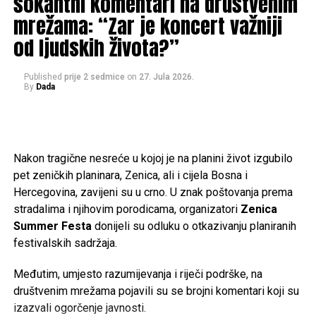
šokantni komentari na društvenim
Republike Bosne i Hercegovine.
mrežama: “Zar je koncert važniji
od ljudskih života?”
Vijest o njegovoj smrti s tugom je primio i general
Nedžad
Ajnadžić
, koji se od Drekovića oprostio emotivnom
porukom na društvenim mrežama.
Published
prije 2 sedmice
on
27. Jula 2026.
By
Dada
– Bio je častan sin svog naroda, odgovoran suprug i otac,
te veliki patriota. Volio je svoje rodno mjesto u Sandžaku,
ali je jednako iskreno volio Bosnu i Hercegovinu. Bio je
Nakon tragične nesreće u kojoj je na planini život izgubilo
spreman dati sve za Bihać, Hercegovinu i cijelu Bosnu i
pet zeničkih planinara, Zenica, ali i cijela Bosna i
Hercegovinu.
Hercegovina, zavijeni su u crno. U znak poštovanja prema
Neka mu Uzvišeni Allah podari Džennet, oprosti grijehe i
stradalima i njihovim porodicama, organizatori
Zenica
nagradi ga za sve što je učinio. Porodici, prijateljima i
Summer Festa
donijeli su odluku o otkazivanju planiranih
svima koji tuguju za njim upućujem iskreno saučešće.
festivalskih sadržaja.
Rahmet ti duši, generale. Tvoje ime i djelo ostat će upisani
Međutim, umjesto razumijevanja i riječi podrške, na
u historiji Bosne i Hercegovine i u sjećanju onih koji cijene
društvenim mrežama pojavili su se brojni komentari koji su
slobodu – poručio je Ajnadžić.
izazvali ogorčenje javnosti.