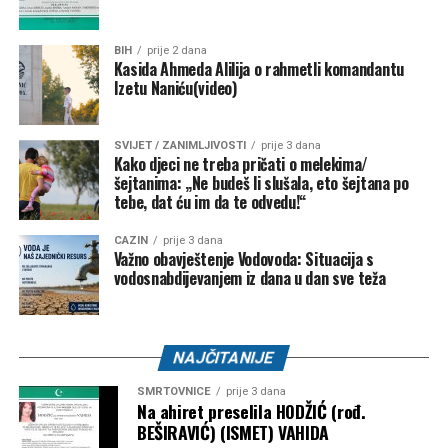
BIH
prije 2 dana
Kasida Ahmeda Alilija o rahmetli komandantu
Izetu Naniću(video)
SVIJET / ZANIMLJIVOSTI
prije 3 dana
Kako djeci ne treba pričati o melekima/
šejtanima: „Ne budeš li slušala, eto šejtana po
tebe, dat ću im da te odvedu!“
CAZIN
prije 3 dana
Važno obavještenje Vodovoda: Situacija s
vodosnabdijevanjem iz dana u dan sve teža
NAJČITANIJE
SMRTOVNICE
prije 3 dana
Na ahiret preselila HODŽIĆ (rođ.
BEŠIRAVIĆ) (ISMET) VAHIDA