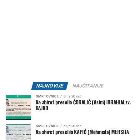
sedmice obilježene intenzivnim vrućinama, obiljem sunca i
dugotrajnom sušom, a ozbiljnije osvježenje i značajnije
padavine za sada nisu na vidiku.
Post
Share
Share
Tweet
Share
Mail
NAJNOVIJE
NAJČITANIJE
SMRTOVNICE
prije 20 sati
Na ahiret preselio ĆORALIĆ (Asim) IBRAHIM zv.
BAJKO
SMRTOVNICE
prije 20 sati
Na ahiret preselila KAPIĆ (Mehmeda) MERSIJA