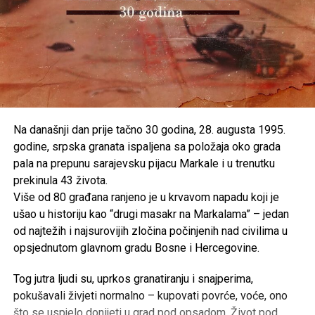
Na današnji dan prije tačno 30 godina, 28. augusta 1995.
godine, srpska granata ispaljena sa položaja oko grada
pala na prepunu sarajevsku pijacu Markale i u trenutku
prekinula 43 života.
Više od 80 građana ranjeno je u krvavom napadu koji je
ušao u historiju kao “drugi masakr na Markalama” – jedan
od najtežih i najsurovijih zločina počinjenih nad civilima u
opsjednutom glavnom gradu Bosne i Hercegovine.
Tog jutra ljudi su, uprkos granatiranju i snajperima,
pokušavali živjeti normalno – kupovati povrće, voće, ono
što se uspjelo donijeti u grad pod opsadom. Život pod