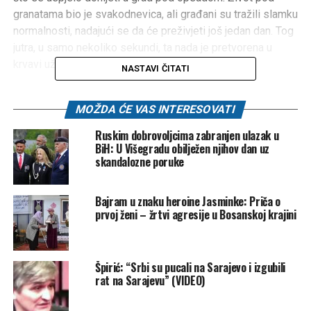
granatama bio je svakodnevica, ali građani su tražili slamku
normalnosti, nadajući se da će preživjeti još jedan dan. Tog
jutra, u samo nekoliko sekundi, ta nada je pretvorena u
krvavi užas.
NASTAVI ČITATI
MOŽDA ĆE VAS INTERESOVATI
Ruskim dobrovoljcima zabranjen ulazak u
BiH: U Višegradu obilježen njihov dan uz
skandalozne poruke
Bajram u znaku heroine Jasminke: Priča o
prvoj ženi – žrtvi agresije u Bosanskoj krajini
Špirić: “Srbi su pucali na Sarajevo i izgubili
rat na Sarajevu” (VIDEO)