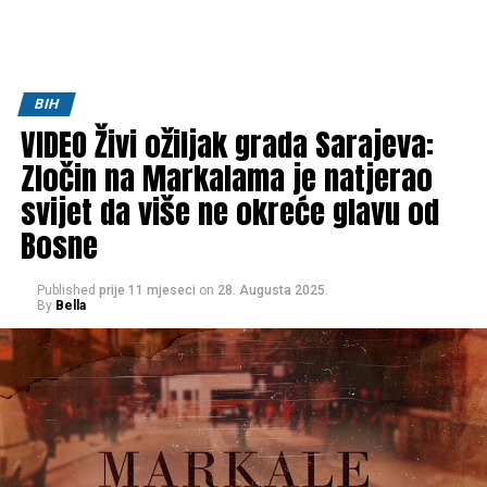
BIH
VIDEO Živi ožiljak grada Sarajeva:
Zločin na Markalama je natjerao
svijet da više ne okreće glavu od
Bosne
Published
prije 11 mjeseci
on
28. Augusta 2025.
By
Bella