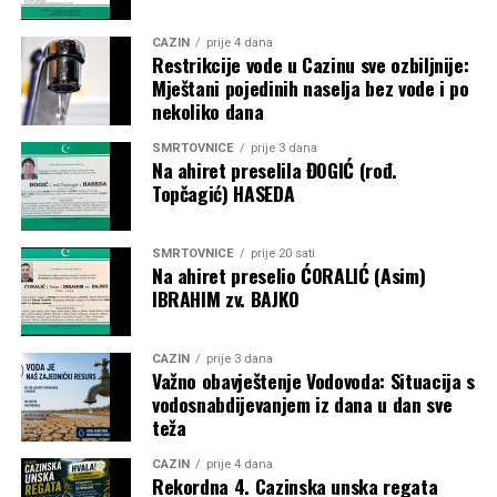
CAZIN
prije 4 dana
Restrikcije vode u Cazinu sve ozbiljnije:
Mještani pojedinih naselja bez vode i po
nekoliko dana
SMRTOVNICE
prije 3 dana
Na ahiret preselila ĐOGIĆ (rođ.
Topčagić) HASEDA
SMRTOVNICE
prije 20 sati
Na ahiret preselio ĆORALIĆ (Asim)
IBRAHIM zv. BAJKO
CAZIN
prije 3 dana
Važno obavještenje Vodovoda: Situacija s
vodosnabdijevanjem iz dana u dan sve
teža
CAZIN
prije 4 dana
Rekordna 4. Cazinska unska regata