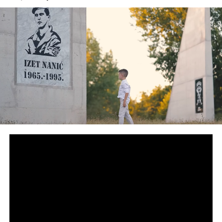
Šatorović: Očekujemo da smanjenje doprinosa završi u
džepovima radnika, Vlada FBiH nastavlja ispunjavati
obećanja