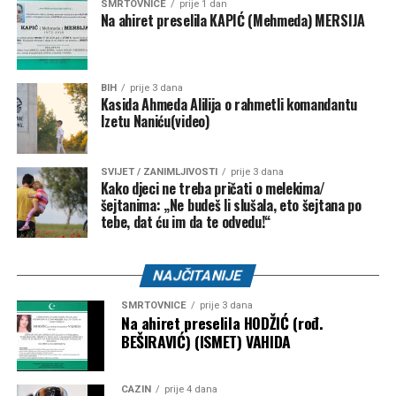
SMRTOVNICE
prije 1 dan
Na ahiret preselila KAPIĆ (Mehmeda) MERSIJA
BIH
prije 3 dana
Kasida Ahmeda Alilija o rahmetli komandantu
Izetu Naniću(video)
SVIJET / ZANIMLJIVOSTI
prije 3 dana
Kako djeci ne treba pričati o melekima/
šejtanima: „Ne budeš li slušala, eto šejtana po
tebe, dat ću im da te odvedu!“
NAJČITANIJE
SMRTOVNICE
prije 3 dana
Na ahiret preselila HODŽIĆ (rođ.
BEŠIRAVIĆ) (ISMET) VAHIDA
CAZIN
prije 4 dana