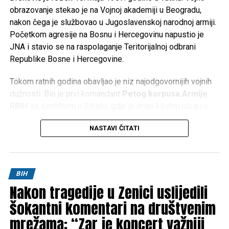
obrazovanje stekao je na Vojnoj akademiji u Beogradu,
nakon čega je službovao u Jugoslavenskoj narodnoj armiji.
Početkom agresije na Bosnu i Hercegovinu napustio je
JNA i stavio se na raspolaganje Teritorijalnoj odbrani
Republike Bosne i Hercegovine.
Tokom ratnih godina obavljao je niz najodgovornijih vojnih
dužnosti. Bio je prvi komandant
Petog korpusa Armije
RBiH
sa sjedištem u Bihaću, gdje je imao ključnu ulogu u
organizaciji odbrane Bosanske krajine. Kasnije je preuzeo
NASTAVI ČITATI
komandu nad
Četvrtim korpusom Armije RBiH
u
Mostaru, a obavljao je i dužnost načelnika Uprave za
politička pitanja Generalštaba Armije RBiH.
BIH
Za doprinos u odbrani Bosne i Hercegovine odlikovan je
Nakon tragedije u Zenici uslijedili
brojnim vojnim i državnim priznanjima te je ostao upamćen
kao jedan od ključnih stratega u organizaciji i razvoju Armije
šokantni komentari na društvenim
Republike Bosne i Hercegovine.
mrežama: “Zar je koncert važniji