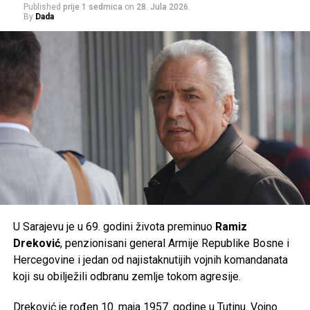
Published
prije 1 sedmica
on
28. Jula 2026.
Građanima se savjetuje da izbjegavaju duži boravak na
By
Dada
suncu u najtoplijem dijelu dana, unose dovoljno tečnosti i
prate preporuke nadležnih službi, jer će naredni dani
donijeti ekstremne ljetne vrućine kakve se rijetko bilježe.
Post
Share
Share
Tweet
Share
Mail
U Sarajevu je u 69. godini života preminuo
Ramiz
Dreković
, penzionisani general Armije Republike Bosne i
Hercegovine i jedan od najistaknutijih vojnih komandanata
koji su obilježili odbranu zemlje tokom agresije.
Dreković je rođen 10. maja 1957. godine u Tutinu. Vojno