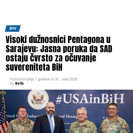
BIH
Visoki dužnosnici Pentagona u
Sarajevu: Jasna poruka da SAD
ostaju čvrsto za očuvanje
suvereniteta BiH
Published
prije 1 godina
on
31. Jula 2025.
By
Bella