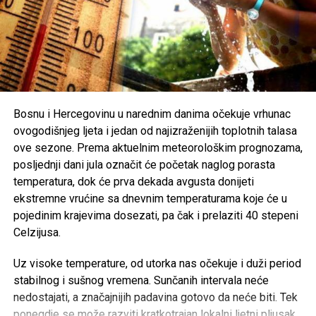
i zabavu uvijek biti, dok izgubljeni životi ne mogu biti
vraćeni.
Brojni građani podržali su ovu odluku, ističući da u
trenucima kolektivne tuge solidarnost i suosjećanje moraju
biti ispred svih drugih interesa.
Bosnu i Hercegovinu u narednim danima očekuje vrhunac
Rasprava koja se razvila na društvenim mrežama još
ovogodišnjeg ljeta i jedan od najizraženijih toplotnih talasa
jednom je pokazala koliko je važno njegovati kulturu
ove sezone. Prema aktuelnim meteorološkim prognozama,
empatije, poštovanja i odgovornosti, posebno u trenucima
posljednji dani jula označit će početak naglog porasta
kada cijela zajednica dijeli bol zbog nenadoknadivog
temperatura, dok će prva dekada avgusta donijeti
gubitka.
ekstremne vrućine sa dnevnim temperaturama koje će u
pojedinim krajevima dosezati, pa čak i prelaziti 40 stepeni
Celzijusa.
Post
Share
Share
Uz visoke temperature, od utorka nas očekuje i duži period
Tweet
Share
stabilnog i sušnog vremena. Sunčanih intervala neće
nedostajati, a značajnijih padavina gotovo da neće biti. Tek
ponegdje se može razviti kratkotrajan lokalni ljetni pljusak,
Mail