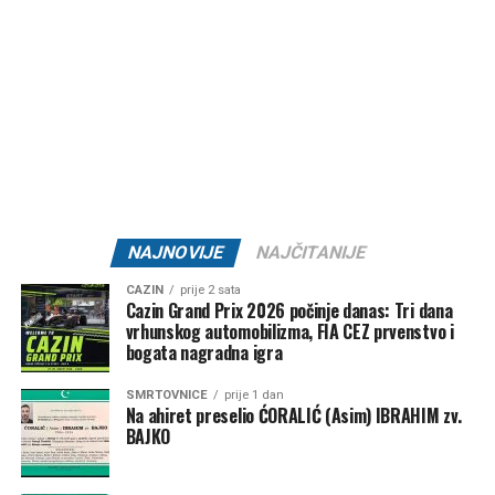
padavine za sada nisu na vidiku.
Post
Share
Share
Tweet
Share
Mail
NAJNOVIJE
NAJČITANIJE
CAZIN
prije 2 sata
Cazin Grand Prix 2026 počinje danas: Tri dana
vrhunskog automobilizma, FIA CEZ prvenstvo i
bogata nagradna igra
SMRTOVNICE
prije 1 dan
Na ahiret preselio ĆORALIĆ (Asim) IBRAHIM zv.
BAJKO