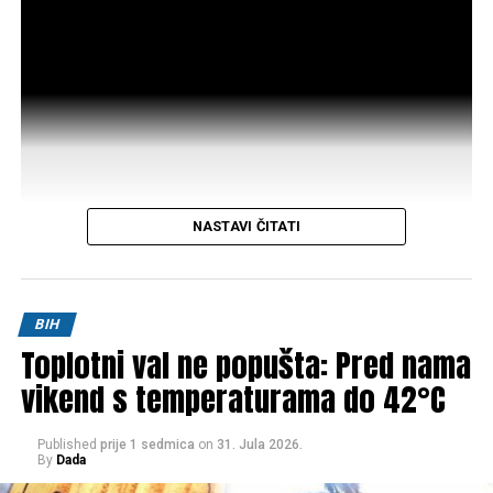
NASTAVI ČITATI
Post
Share
Share
BIH
Toplotni val ne popušta: Pred nama
Tweet
Share
vikend s temperaturama do 42°C
Mail
Published
prije 1 sedmica
on
31. Jula 2026.
By
Dada