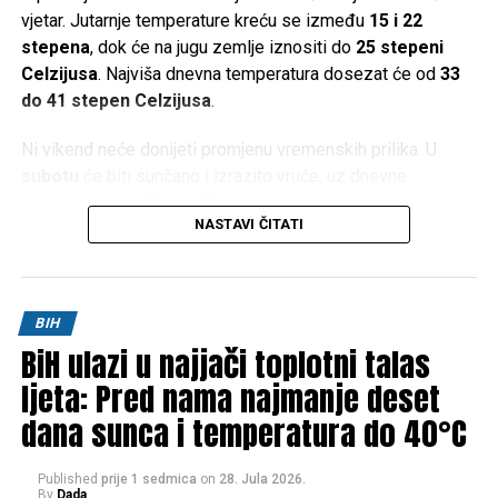
vjetar. Jutarnje temperature kreću se između
15 i 22
stepena
, dok će na jugu zemlje iznositi do
25 stepeni
Celzijusa
. Najviša dnevna temperatura dosezat će od
33
do 41 stepen Celzijusa
.
Ni vikend neće donijeti promjenu vremenskih prilika. U
subotu
će biti sunčano i izrazito vruće, uz dnevne
temperature od
33 do 40 stepeni
, dok će se u
NASTAVI ČITATI
Hercegovini živa u termometru penjati i do
42 stepena
Celzijusa
.
Slično vrijeme očekuje se i u
nedjelju
, kada će maksimalne
BIH
temperature u većem dijelu zemlje iznositi između
34 i 40
BiH ulazi u najjači toplotni talas
stepeni
, a na jugu ponovo do
42 stepena Celzijusa
.
ljeta: Pred nama najmanje deset
Prema trenutnim prognozama, ni početak naredne sedmice
dana sunca i temperatura do 40°C
neće donijeti olakšanje. Nastavit će se sunčano i vrlo toplo
vrijeme, uz jutarnje temperature od
15 do 22 stepena
(na
Published
prije 1 sedmica
on
28. Jula 2026.
jugu do
25
), dok će dnevne vrijednosti ponovo dosezati
34
By
Dada