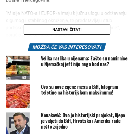
Bosne i Hercegovine.
“Misije NATO-a i EUFOR-a imaju ključnu ulogu u održavanju
sigurnog i stabilnog okruženja, te predstavljaju stub
podrške teritorijalnoj cjelovitosti Bosne i Hercegovine”,
NASTAVI ČITATI
poručio je Baker tokom sastanka.
MOŽDA ĆE VAS INTERESOVATI
Velika razlika u cijenama: Zašto su namirnice
u Njemačkoj jeftinije nego kod nas?
Ovo su nove cijene mesa u BiH, kilogram
teletine na historijskom maksimumu!
Američku delegaciju u Sarajevu dočekao je i otpravnik
poslova Ambasade SAD-a u BiH Daniel Koski, koji je
Konaković: Ovo je historijski projekat, lijepo
izrazio dobrodošlicu Bakeru, kao i brigadnom generalu
je vidjeti da BiH, Hrvatska i Amerika rade
Chrisu McKinneyju, zamjeniku direktora J5 komande
nešto zajedno
američkih snaga u Evropi (EUCOM).Koski je tom prilikom