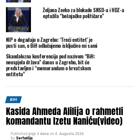
naglasio da prisustvo i angažman visokih zvaničnika
Željana Zovko za blokade SNSD-a i HDZ-a
Pentagona u Bosni i Hercegovini potvrđuje “stalnu i snažnu
optužila “bošnjačke političare”
posvećenost Sjedinjenih Američkih Država stabilnoj i
funkcionalnoj Bosni i Hercegovini”.
NIP o događaju u Zagrebu: ‘Treći entitet’ je
Klix
pusti san, o BiH odlučujemo isključivo mi sami
Post
Share
Share
Skandalozna konferencija pod nazivom “BiH:
neuspjela država” danas u Zagrebu, bit će
Tweet
Share
predstavljen i “memorandum o hrvatskom
entitetu”
Mail
POVEZANE TEME:
AMBASADA SAD-A U BIH
BIH
BOSNA I HERCEGOVINA
NATO
PENTAGON
Kasida Ahmeda Alilija o rahmetli
UP NEXT
komandantu Izetu Naniću(video)
Nikšić: “Želimo rasteretiti poslodavce, potaknuti
povećanje plaća i otvaranje novih radnih mjesta
Published
prije 3 dana
on
4. Augusta 2026.
DON'T MISS
By
Serhatlija