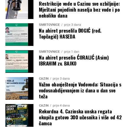
Restrikcije vode u Cazinu sve ozbiljnije:
Mještani pojedinih naselja bez vode i po
nekoliko dana
SMRTOVNICE
prije 3 dana
Na ahiret preselila ĐOGIĆ (rođ.
Topčagić) HASEDA
SMRTOVNICE
prije 1 dan
Na ahiret preselio ĆORALIĆ (Asim)
IBRAHIM zv. BAJKO
CAZIN
prije 3 dana
Važno obavještenje Vodovoda: Situacija s
vodosnabdijevanjem iz dana u dan sve
teža
CAZIN
prije 4 dana
Rekordna 4. Cazinska unska regata
okupila gotovo 300 učesnika i više od 42
čamca