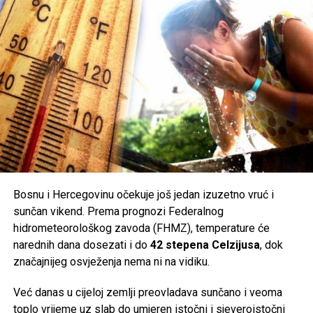
Bosnu i Hercegovinu očekuje još jedan izuzetno vruć i
sunčan vikend. Prema prognozi Federalnog
hidrometeorološkog zavoda (FHMZ), temperature će
narednih dana dosezati i do
42 stepena Celzijusa
, dok
značajnijeg osvježenja nema ni na vidiku.
Već danas u cijeloj zemlji preovladava sunčano i veoma
toplo vrijeme uz slab do umjeren istočni i sjeveroistočni