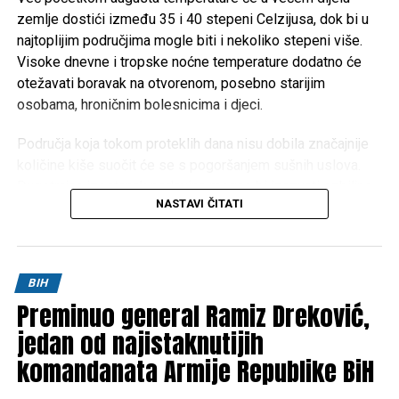
zemlje dostići između 35 i 40 stepeni Celzijusa, dok bi u
najtoplijim područjima mogle biti i nekoliko stepeni više.
Visoke dnevne i tropske noćne temperature dodatno će
otežavati boravak na otvorenom, posebno starijim
osobama, hroničnim bolesnicima i djeci.
Područja koja tokom proteklih dana nisu dobila značajnije
količine kiše suočit će se s pogoršanjem sušnih uslova.
Dugotrajan izostanak padavina mogao bi izazvati ozbiljne
NASTAVI ČITATI
posljedice za poljoprivredu, vodotokove i povećati rizik od
izbijanja šumskih i niskih požara.
Meteorolozi za sada ne mogu sa sigurnošću odrediti kada
BIH
će doći do promjene vremena. Prema trenutnim
Preminuo general Ramiz Dreković,
prognostičkim modelima, toplotni talas će potrajati
najmanje do oko
jedan od najistaknutijih
10. augusta
, ali je riječ o periodu koji je
još uvijek dovoljno udaljen da bi prognoze bile potpuno
komandanata Armije Republike BiH
pouzdane.