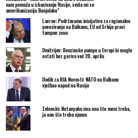
nam pomažu u izbacivanju Rusije, sviđa mi se
ponovio da “Zapad prijeti Rusiji” i da bi Evropa “trebala biti
amerikanizacija Banjaluke”
svjesna posljedica”.
Lavrov: Podržavamo inicijative za regionalno
povezivanje na Balkanu, EU od Srbije pravi
Glavni tajnik NATO-a,
Mark Rutte
, odmah je reagovao,
tampon zonu
poručivši da je savez spreman i voljan braniti sve svoje
članice te naglasio da NATO neće dopustiti nikakav napad
Dmitrijev: Benzinske pumpe u Evropi bi mogle
na svoj teritorij.
ostati bez goriva već 20. aprila
Moć čečenskog vođe i “Kadirovci”
Ramzan Kadirov je čelnik Čečenije od 2007. godine i jedan
Dodik za RIA Novosti: NATO na Balkanu
od
najlojalnijih saveznika Putina
vježbao napad na Rusiju
. Tokom godina izgradio
je snažan sigurnosni aparat i specijalne jedinice poznate
kao
“kadirovci”
, koje su izravno pod njegovim
zapovjedništvom i koje su poslane u rat u Ukrajini. Kadirov
Zelenski: Netanyahu ima ono što meni treba,
ja ono što treba njemu
je poznat po agresivnoj retorici i isticanju potpune odanosti
Moskvi.
N1