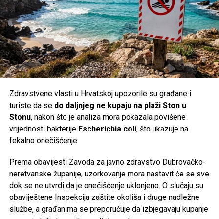
pad potražnje,
nepovoljne kursne razlike,
odluku ključnog kupca da prekine saradnju.
Najveći povjerioci, među kojima su
Deutsche Bank
i
investicioni fondovi
RBC BlueBay, Blantyre
i
Whitebox
,
više ne vjeruju da je moguće spasiti cijeli koncern. Njihov
plan je izdvajanje poslovanja s baterijama za domaćinstvo i
Zdravstvene vlasti u Hrvatskoj upozorile su građane i
formiranje nove vlasničke strukture za taj segment.
turiste da se
do daljnjeg ne kupaju na plaži Ston u
Stonu
, nakon što je analiza mora pokazala povišene
Više od stoljeća tradicije
vrijednosti bakterije
Escherichia coli
, što ukazuje na
fekalno onečišćenje.
Korijeni Varte sežu u
1887. godinu
, a naziv kompanije
nastao je od njemačkog izraza
Vertrieb, Aufladung,
Prema obavijesti Zavoda za javno zdravstvo Dubrovačko-
Reparatur transportabler Akkumulatoren
(prodaja, punjenje
neretvanske županije, uzorkovanje mora nastavit će se sve
i popravka prenosnih akumulatora). Njene baterije koristio
dok se ne utvrdi da je onečišćenje uklonjeno. O slučaju su
je čak i poznati istraživač
Fridtjof Nansen
tokom polarnih
obaviještene Inspekcija zaštite okoliša i druge nadležne
ekspedicija.
službe, a građanima se preporučuje da izbjegavaju kupanje