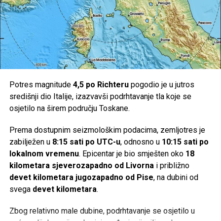
vezati za Allaha, dž.š., u stvarnom životu.
Jedna od prilika da se ovakvo nešto učini je kada dijete
recimo zagubi igračku. Roditelji trebaju pomoći djetetu da
to nađe, rekavši da će mu Allah pomoći da pronađe
izgubljeno, a potom prouče dovu da se nađe izgubljena
stvar: ‘
O Allahu moj, pomozi mi da pronađem svoju
Potres magnitude
4,5 po Richteru
pogodio je u jutros
igračku!
‘ Nakon pronalaska izgubljene stvari, treba dijete
središnji dio Italije, izazvavši podrhtavanje tla koje se
podsjetiti da mu je Allah, dž.š., pomogao da pronađe
osjetilo na širem području Toskane.
igračku i da se treba zahvaliti. Ovakav pristup u dječijim
srcima razvija osjećaj ljubavi prema Onome Koji ga pazi i
Prema dostupnim seizmološkim podacima, zemljotres je
pomaže.
zabilježen u
8:15 sati po UTC-u
, odnosno u
10:15 sati po
lokalnom vremenu
. Epicentar je bio smješten oko
18
Druga mogućnost je da se dijete pred polazak na spavanje
kilometara sjeverozapadno od Livorna
i približno
podstakne na učenje Ajetu-l-Kursijje. Ova prilika se
devet kilometara jugozapadno od Pise
, na dubini od
iskoristi da se kod djeteta razvije lijepo mišljenje o
svega
devet kilometara
.
melekima. „
Sine, ako ovo proučiš, dragi Allah ti pošalje
meleka koji te cijelu noć čuva! Ne može ti niko ništa
Zbog relativno male dubine, podrhtavanje se osjetilo u
naštetiti. Allah će ti poslati čuvara koji je jak i ne da