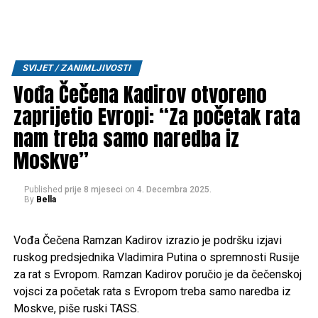
SVIJET / ZANIMLJIVOSTI
Vođa Čečena Kadirov otvoreno
zaprijetio Evropi: “Za početak rata
nam treba samo naredba iz
Moskve”
Published
prije 8 mjeseci
on
4. Decembra 2025.
By
Bella
Vođa Čečena Ramzan Kadirov izrazio je podršku izjavi
ruskog predsjednika Vladimira Putina o spremnosti Rusije
za rat s Evropom. Ramzan Kadirov poručio je da čečenskoj
vojsci za početak rata s Evropom treba samo naredba iz
Moskve, piše ruski TASS.