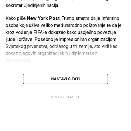
iz kompanije.
sekretar Ujedinjenih nacija.
Najnoviji poslovni rezultati potvrđuju da se najveći
Kako piše
New York Post
, Trump smatra da je Infantino
evropski proizvođač automobila nalazi pred jednim od
osoba koja uživa veliko međunarodno poštovanje te da je
najvećih izazova u svojoj historiji, dok će naredni mjeseci
kroz vođenje FIFA-e dokazao kako uspješno povezuje
biti ključni za budući smjer razvoja kompanije.
ljude i države. Posebno je impresioniran organizacijom
Svjetskog prvenstva, održanog u tri zemlje, što vidi kao
Post
Share
Share
dokaz njegovih organizacijskih i diplomatskih
sposobnosti.
Tweet
Share
Njihovo prijateljstvo dodatno je učvršćeno tokom Mundijala,
Mail
NASTAVI ČITATI
gdje je Trump bio uključen u brojne aktivnosti vezane za
turnir. Infantino mu je u decembru uručio i prvu FIFA-inu
Nagradu za mir, dok je američki predsjednik nakon finala
ADVERTISEMENT
Svjetskog prvenstva na stadionu MetLife zajedno s njim
uručivao pobjednički pehar reprezentaciji Španije.
Put do funkcije nije jednostavan