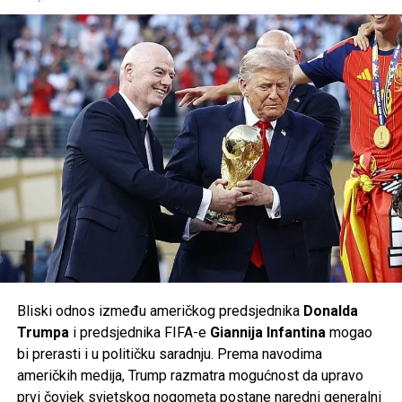
mjesta širom svijeta
, kao i revizija poslovanja četiri
Međutim, za takav razvoj potrebna su velika finansijska
fabrike u Njemačkoj. To bi bilo dodatno smanjenje uz već
sredstva. Prema procjenama povjerilaca, Varti su već sada
ranije najavljeni plan prema kojem bi do
2030. godine
potrebne desetine miliona eura kako bi nastavila redovno
trebalo biti ugašeno još
50.000 radnih mjesta
u okviru
poslovanje, uz dodatna višemilionska ulaganja koja će biti
grupacije.
neophodna u narednim godinama.
Planovi uprave naišli su na snažan otpor sindikata i
Post
Share
Share
radničkog vijeća, ali i vlasti savezne pokrajine
Donja
Saska
, koja posjeduje oko
20 posto udjela
u
Tweet
Share
Volkswagenu i ima značajan utjecaj u nadzornom odboru
kompanije. Prema njemačkim medijima, odbor je u početnoj
Mail
fazi odbio dio predloženih mjera.
Volkswagen je ranije potvrdio da će do kraja decenije u
Njemačkoj biti ugašeno
50.000 radnih mjesta
, od čega će
Bliski odnos između američkog predsjednika
Donalda
35.000
biti u matičnom brendu Volkswagen, dok će
Trumpa
i predsjednika FIFA-e
Giannija Infantina
mogao
ostatak biti raspoređen na kompanije unutar grupacije,
bi prerasti i u političku saradnju. Prema navodima
uključujući
Audi
i
Porsche
. Do sada je više od
37.000
američkih medija, Trump razmatra mogućnost da upravo
zaposlenih
već prihvatilo programe dobrovoljnog odlaska
prvi čovjek svjetskog nogometa postane naredni generalni