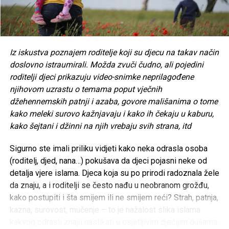
Iz iskustva poznajem roditelje koji su djecu na takav način
doslovno istraumirali. Možda zvuči čudno, ali pojedini
roditelji djeci prikazuju video-snimke neprilagođene
njihovom uzrastu o temama poput vječnih
džehennemskih patnji i azaba, govore mališanima o tome
kako meleki surovo kažnjavaju i kako ih čekaju u kaburu,
kako šejtani i džinni na njih vrebaju svih strana, itd
Sigurno ste imali priliku vidjeti kako neka odrasla osoba
(roditelj, djed, nana…) pokušava da djeci pojasni neke od
detalja vjere islama. Djeca koja su po prirodi radoznala žele
da znaju, a i roditelji se često nađu u neobranom grožđu,
kako postupiti i šta smijem ili ne smijem reći? Strah, patnja,
kazna, surovost, mučenje – to je nažalost slika islama
kakvog odrasli znaju naslikati u osjetljivim dječijim dušama.