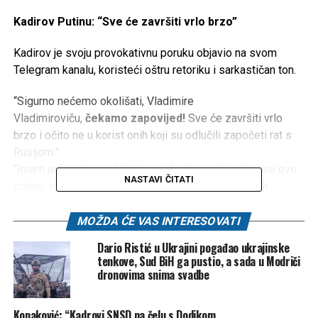
Kadirov Putinu: “Sve će završiti vrlo brzo”
Kadirov je svoju provokativnu poruku objavio na svom
Telegram kanalu, koristeći oštru retoriku i sarkastičan ton.
“Sigurno nećemo okolišati, Vladimire
Vladimiroviču,
čekamo zapovijed!
Sve će završiti vrlo
brzo i očito ne u korist onih koji su odlučili započeti rat s
Rusijom.”
“Imam jedno pitanje, Vladimire Vladimiroviču: ako sve ovo
NASTAVI ČITATI
počne,
nećete se uvrijediti na nas ako se odmah
dobrovoljno ispričaju
?”, napisao je Kadirov.
MOŽDA ĆE VAS INTERESOVATI
Putinova prijetnja i NATO-ov odgovor
Dario Ristić u Ukrajini pogađao ukrajinske
tenkove, Sud BiH ga pustio, a sada u Modriči
Ova izjava uslijedila je nakon što je predsjednik Putin na
dronovima snima svadbe
investicijskom forumu u Moskvi izjavio da se
“Rusija ne
sprema ratovati s Evropom”
, ali i da je
“spremna
Konaković: “Kadrovi SNSD na čelu s Dodikom
odmah”
ako evropske države pokrenu sukob. Putin je