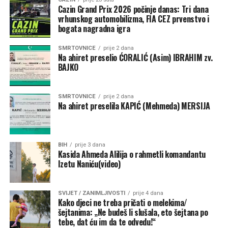
Paolo Zampolli
smatra da bi Infantino bio odličan izbor za
Cazin Grand Prix 2026 počinje danas: Tri dana
ovu funkciju.
vrhunskog automobilizma, FIA CEZ prvenstvo i
bogata nagradna igra
“Ujedinjene nacije okupljaju 193 države članice, dok FIFA
ima više od 200 nacionalnih saveza. Gianni je pokazao da
SMRTOVNICE
prije 2 dana
Na ahiret preselio ĆORALIĆ (Asim) IBRAHIM zv.
zna upravljati tako velikim sistemom”, izjavio je Zampolli.
BAJKO
Kontroverze i budućnost u FIFA-i
SMRTOVNICE
prije 2 dana
Na ahiret preselila KAPIĆ (Mehmeda) MERSIJA
Uprkos podršci iz Bijele kuće, Infantino je posljednjih
mjeseci bio izložen kritikama nakon kontroverznog
poništavanja crvenog kartona američkom reprezentativcu
Folarinu Balogunu tokom Svjetskog prvenstva. Trump je
BIH
prije 3 dana
Kasida Ahmeda Alilija o rahmetli komandantu
kasnije potvrdio da je lično razgovarao s Infantinom i tražio
Izetu Naniću(video)
reviziju odluke.
Zanimljivo je da Trump ovu ideju promoviše u trenutku kada
SVIJET / ZANIMLJIVOSTI
prije 4 dana
Kako djeci ne treba pričati o melekima/
njegova administracija ima zategnute odnose s
šejtanima: „Ne budeš li slušala, eto šejtana po
Ujedinjenim nacijama. Od povratka u Bijelu kuću, SAD je
tebe, dat ću im da te odvedu!“
smanjio finansijska izdvajanja za UN te se povukao iz