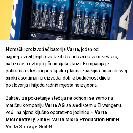
Tweet
Share
Mail
Njemački proizvođač baterija
Varta
, jedan od
najprepoznatljivijih svjetskih brendova u ovom sektoru,
nalazi se u ozbiljnoj finansijskoj krizi. Kompanija je
pokrenula stečajni postupak i planira značajno smanjiti svoj
široki asortiman proizvoda, dok je budućnost dijela
poslovanja i hiljada radnih mjesta neizvjesna.
Zahtjev za pokretanje stečaja ne odnosi se samo na
matičnu kompaniju
Varta AG
sa sjedištem u Ellwangenu,
već i na njene ključne operativne jedinice –
Varta
Microbattery GmbH, Varta Micro Production GmbH
i
Varta Storage GmbH
.