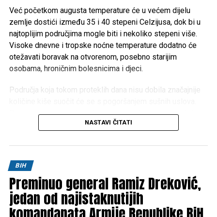
Mail
Već početkom augusta temperature će u većem dijelu
zemlje dostići između 35 i 40 stepeni Celzijusa, dok bi u
najtoplijim područjima mogle biti i nekoliko stepeni više.
Visoke dnevne i tropske noćne temperature dodatno će
otežavati boravak na otvorenom, posebno starijim
osobama, hroničnim bolesnicima i djeci.
Područja koja tokom proteklih dana nisu dobila značajnije
količine kiše suočit će se s pogoršanjem sušnih uslova.
Dugotrajan izostanak padavina mogao bi izazvati ozbiljne
NASTAVI ČITATI
posljedice za poljoprivredu, vodotokove i povećati rizik od
izbijanja šumskih i niskih požara.
Meteorolozi za sada ne mogu sa sigurnošću odrediti kada
BIH
će doći do promjene vremena. Prema trenutnim
Preminuo general Ramiz Dreković,
prognostičkim modelima, toplotni talas će potrajati
najmanje do oko
jedan od najistaknutijih
10. augusta
, ali je riječ o periodu koji je
još uvijek dovoljno udaljen da bi prognoze bile potpuno
komandanata Armije Republike BiH
pouzdane.