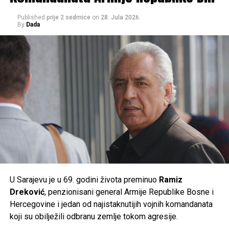
Published
prije 2 sedmice
on
28. Jula 2026.
Građanima se savjetuje da izbjegavaju duži boravak na
By
Dada
suncu u najtoplijem dijelu dana, unose dovoljno tečnosti i
prate preporuke nadležnih službi, jer će naredni dani
donijeti ekstremne ljetne vrućine kakve se rijetko bilježe.
Post
Share
Share
Tweet
Share
Mail
U Sarajevu je u 69. godini života preminuo
Ramiz
Dreković
, penzionisani general Armije Republike Bosne i
Hercegovine i jedan od najistaknutijih vojnih komandanata
koji su obilježili odbranu zemlje tokom agresije.