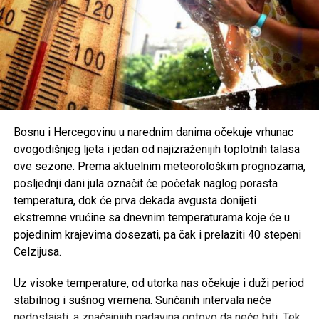
generacijama. Mnogi smatraju da je zabrinjavajuće kada
otkazani koncert ili festivalski događaj postane važniji od
ljudskih života i tragedije koja je pogodila cijelu zajednicu.
Organizatori Zenica Summer Festa poručili su da je odluka
o otkazivanju donesena iz poštovanja prema nastradalima i
njihovim porodicama, naglašavajući da će prilika za muziku
i zabavu uvijek biti, dok izgubljeni životi ne mogu biti
Bosnu i Hercegovinu u narednim danima očekuje vrhunac
vraćeni.
ovogodišnjeg ljeta i jedan od najizraženijih toplotnih talasa
ove sezone. Prema aktuelnim meteorološkim prognozama,
Brojni građani podržali su ovu odluku, ističući da u
posljednji dani jula označit će početak naglog porasta
trenucima kolektivne tuge solidarnost i suosjećanje moraju
temperatura, dok će prva dekada avgusta donijeti
biti ispred svih drugih interesa.
ekstremne vrućine sa dnevnim temperaturama koje će u
pojedinim krajevima dosezati, pa čak i prelaziti 40 stepeni
Rasprava koja se razvila na društvenim mrežama još
Celzijusa.
jednom je pokazala koliko je važno njegovati kulturu
empatije, poštovanja i odgovornosti, posebno u trenucima
Uz visoke temperature, od utorka nas očekuje i duži period
kada cijela zajednica dijeli bol zbog nenadoknadivog
stabilnog i sušnog vremena. Sunčanih intervala neće
gubitka.
nedostajati, a značajnijih padavina gotovo da neće biti. Tek