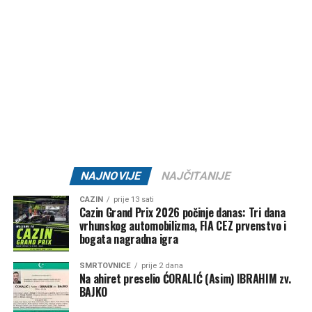
dugotrajnom sušom, a ozbiljnije osvježenje i značajnije
padavine za sada nisu na vidiku.
Post
Share
Share
Tweet
Share
Mail
NAJNOVIJE
NAJČITANIJE
CAZIN
prije 13 sati
Cazin Grand Prix 2026 počinje danas: Tri dana
vrhunskog automobilizma, FIA CEZ prvenstvo i
bogata nagradna igra
SMRTOVNICE
prije 2 dana
Na ahiret preselio ĆORALIĆ (Asim) IBRAHIM zv.
BAJKO