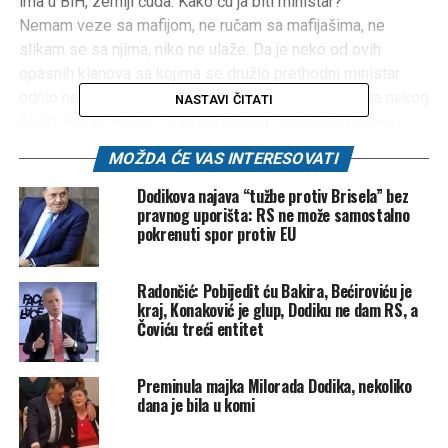
ima u BiH, zemlji čuda. Kako ću ja biti ministar?
Nemam veze sa mafijom, ne ručam sa mafijašima, ne
slikam se sa njima, niko ne ulaže. Da je neko od ovih
opasnih klanova sa kojima se družio prethodni ministar
odnio nekoliko miliona eura ili neku kombinmaciju sa nekog
NASTAVI ČITATI
posla Borjani Krišto, Draganu Čoviću i Miloradu Dodiku,
možda bih i ja bio proguran za ministra. Nijedan okupator
MOŽDA ĆE VAS INTERESOVATI
ovo ne bi radio – navodi Vukanović.
Podsjeća kako je Nešić mjesecima bio u pritvoru.
Dodikova najava “tužbe protiv Brisela” bez
pravnog uporišta: RS ne može samostalno
– I kaže Dodik “izvoli, budi zamjenik direktora za početak”.
pokrenuti spor protiv EU
Zbog čega? Pa zbog omerte (kodeks šutnje). Zato što
Nešić neće da progovori o svojim poslovima, recimo sa
Radončić: Pobijedit ću Bakira, Bećiroviću je
Igorom Dodikom.
kraj, Konaković je glup, Dodiku ne dam RS, a
A vidjet ćete uskoro da li će ova osoba koja je privodila
Čoviću treći entitet
Milana Miličevića kad su ga izvodili iz kuće, policijski
inspektor kojem je punac bivši sudija Ustavnog suda BiH,
Preminula majka Milorada Dodika, nekoliko
biti postavljen za nekog načelnika u Upravi kriminalističke
dana je bila u komi
policije. Kao nagrada što je upao Miličeviću u kuću, što ga
je ponizio i izveo – rekao je.