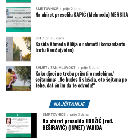
SMRTOVNICE
prije 2 dana
Na ahiret preselila KAPIĆ (Mehmeda) MERSIJA
BIH
prije 3 dana
Kasida Ahmeda Alilija o rahmetli komandantu
Izetu Naniću(video)
SVIJET / ZANIMLJIVOSTI
prije 3 dana
Kako djeci ne treba pričati o melekima/
šejtanima: „Ne budeš li slušala, eto šejtana po
tebe, dat ću im da te odvedu!“
NAJČITANIJE
SMRTOVNICE
prije 3 dana
Na ahiret preselila HODŽIĆ (rođ.
BEŠIRAVIĆ) (ISMET) VAHIDA