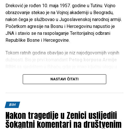
Dreković je rođen 10. maja 1957. godine u Tutinu. Vojno
obrazovanje stekao je na Vojnoj akademiji u Beogradu,
nakon čega je službovao u Jugoslavenskoj narodnoj armiji.
Početkom agresije na Bosnu i Hercegovinu napustio je
JNA i stavio se na raspolaganje Teritorijalnoj odbrani
Republike Bosne i Hercegovine.
Tokom ratnih godina obavljao je niz najodgovornijih vojnih
dužnosti. Bio je prvi komandant
Petog korpusa Armije
RBiH
sa sjedištem u Bihaću, gdje je imao ključnu ulogu u
organizaciji odbrane Bosanske krajine. Kasnije je preuzeo
NASTAVI ČITATI
komandu nad
Četvrtim korpusom Armije RBiH
u
Mostaru, a obavljao je i dužnost načelnika Uprave za
politička pitanja Generalštaba Armije RBiH.
BIH
Za doprinos u odbrani Bosne i Hercegovine odlikovan je
Nakon tragedije u Zenici uslijedili
brojnim vojnim i državnim priznanjima te je ostao upamćen
kao jedan od ključnih stratega u organizaciji i razvoju Armije
šokantni komentari na društvenim
Republike Bosne i Hercegovine.