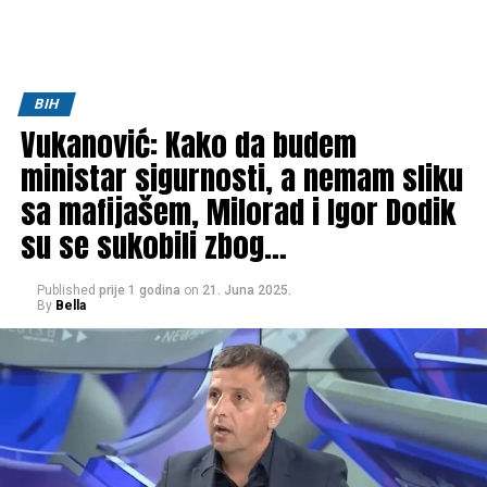
BIH
Vukanović: Kako da budem
ministar sigurnosti, a nemam sliku
sa mafijašem, Milorad i Igor Dodik
su se sukobili zbog…
Published
prije 1 godina
on
21. Juna 2025.
By
Bella