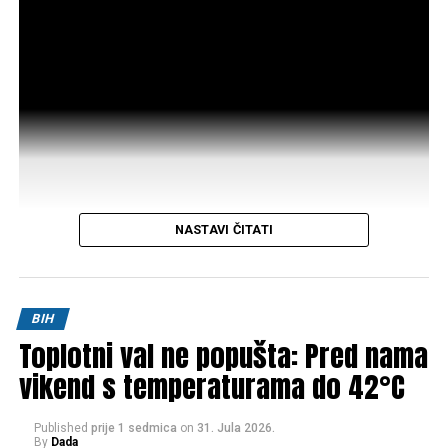
NASTAVI ČITATI
Post
Share
Share
BIH
Toplotni val ne popušta: Pred nama
Tweet
Share
vikend s temperaturama do 42°C
Mail
Published
prije 1 sedmica
on
31. Jula 2026.
By
Dada