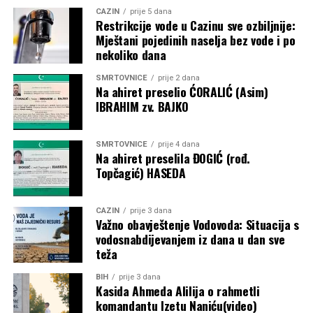
CAZIN
prije 5 dana
Restrikcije vode u Cazinu sve ozbiljnije:
Mještani pojedinih naselja bez vode i po
nekoliko dana
SMRTOVNICE
prije 2 dana
Na ahiret preselio ĆORALIĆ (Asim)
IBRAHIM zv. BAJKO
SMRTOVNICE
prije 4 dana
Na ahiret preselila ĐOGIĆ (rođ.
Topčagić) HASEDA
CAZIN
prije 3 dana
Važno obavještenje Vodovoda: Situacija s
vodosnabdijevanjem iz dana u dan sve
teža
BIH
prije 3 dana
Kasida Ahmeda Alilija o rahmetli
komandantu Izetu Naniću(video)