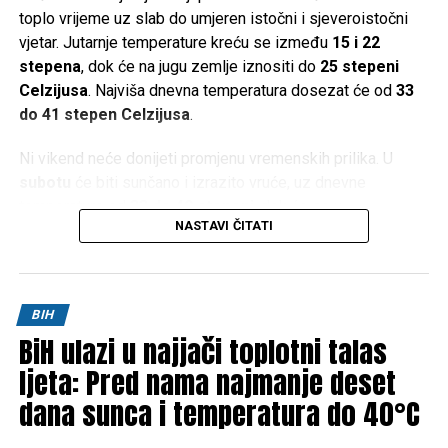
toplo vrijeme uz slab do umjeren istočni i sjeveroistočni
vjetar. Jutarnje temperature kreću se između
15 i 22
stepena
, dok će na jugu zemlje iznositi do
25 stepeni
Celzijusa
. Najviša dnevna temperatura dosezat će od
33
do 41 stepen Celzijusa
.
Ni vikend neće donijeti promjenu vremenskih prilika. U
subotu
će biti sunčano i izrazito vruće, uz dnevne
temperature od
33 do 40 stepeni
, dok će se u
NASTAVI ČITATI
Hercegovini živa u termometru penjati i do
42 stepena
Celzijusa
.
Slično vrijeme očekuje se i u
nedjelju
, kada će maksimalne
BIH
temperature u većem dijelu zemlje iznositi između
34 i 40
BiH ulazi u najjači toplotni talas
stepeni
, a na jugu ponovo do
42 stepena Celzijusa
.
ljeta: Pred nama najmanje deset
Prema trenutnim prognozama, ni početak naredne sedmice
dana sunca i temperatura do 40°C
neće donijeti olakšanje. Nastavit će se sunčano i vrlo toplo
vrijeme, uz jutarnje temperature od
15 do 22 stepena
(na