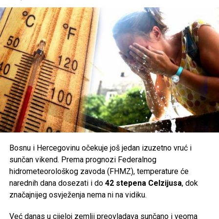
Bosnu i Hercegovinu očekuje još jedan izuzetno vruć i
sunčan vikend. Prema prognozi Federalnog
hidrometeorološkog zavoda (FHMZ), temperature će
narednih dana dosezati i do
42 stepena Celzijusa
, dok
značajnijeg osvježenja nema ni na vidiku.
Već danas u cijeloj zemlji preovladava sunčano i veoma