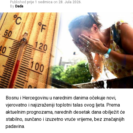
Published
prije 1 sedmica
on
28. Jula 2026.
jugu do
25
), dok će dnevne vrijednosti ponovo dosezati
34
By
Dada
do 40 stepeni
, odnosno do
42 stepena
u Hercegovini.
Zbog ekstremno visokih temperatura, nadležni pozivaju
građane na dodatni oprez. Preporučuje se redovna
hidratacija, izbjegavanje boravka na otvorenom u
najtoplijem dijelu dana, nošenje lagane i svijetle odjeće te
zaštita od direktnog sunčevog zračenja.
Poseban oprez savjetuje se
starijim osobama, djeci,
hroničnim bolesnicima i svima koji rade na otvorenom
,
uz preporuku da se pridržavaju savjeta ljekara i, ukoliko je
moguće, borave u rashlađenim prostorijama tokom
najtoplijeg dijela dana.
Bosnu i Hercegovinu u narednim danima očekuje novi,
vjerovatno i najizraženiji toplotni talas ovog ljeta. Prema
Post
Share
Share
aktuelnim prognozama, narednih desetak dana obilježit će
stabilno, sunčano i izuzetno vruće vrijeme, bez značajnijih
Tweet
Share
padavina.