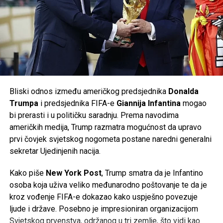
radničkog vijeća, ali i vlasti savezne pokrajine
Donja
Saska
, koja posjeduje oko
20 posto udjela
u
Tweet
Share
Volkswagenu i ima značajan utjecaj u nadzornom odboru
kompanije. Prema njemačkim medijima, odbor je u početnoj
Mail
fazi odbio dio predloženih mjera.
Volkswagen je ranije potvrdio da će do kraja decenije u
Njemačkoj biti ugašeno
50.000 radnih mjesta
, od čega će
Bliski odnos između američkog predsjednika
Donalda
35.000
biti u matičnom brendu Volkswagen, dok će
Trumpa
i predsjednika FIFA-e
Giannija Infantina
mogao
ostatak biti raspoređen na kompanije unutar grupacije,
bi prerasti i u političku saradnju. Prema navodima
uključujući
Audi
i
Porsche
. Do sada je više od
37.000
američkih medija, Trump razmatra mogućnost da upravo
zaposlenih
već prihvatilo programe dobrovoljnog odlaska
prvi čovjek svjetskog nogometa postane naredni generalni
iz kompanije.
sekretar Ujedinjenih nacija.
Najnoviji poslovni rezultati potvrđuju da se najveći
Kako piše
New York Post
, Trump smatra da je Infantino
evropski proizvođač automobila nalazi pred jednim od
osoba koja uživa veliko međunarodno poštovanje te da je
najvećih izazova u svojoj historiji, dok će naredni mjeseci
kroz vođenje FIFA-e dokazao kako uspješno povezuje
biti ključni za budući smjer razvoja kompanije.
ljude i države. Posebno je impresioniran organizacijom
Svjetskog prvenstva, održanog u tri zemlje, što vidi kao