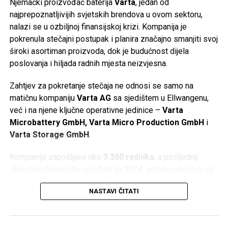
Njemački proizvođač baterija
Varta
, jedan od
najprepoznatljivijih svjetskih brendova u ovom sektoru,
nalazi se u ozbiljnoj finansijskoj krizi. Kompanija je
pokrenula stečajni postupak i planira značajno smanjiti svoj
široki asortiman proizvoda, dok je budućnost dijela
poslovanja i hiljada radnih mjesta neizvjesna.
Zahtjev za pokretanje stečaja ne odnosi se samo na
matičnu kompaniju
Varta AG
sa sjedištem u Ellwangenu,
već i na njene ključne operativne jedinice –
Varta
Microbattery GmbH, Varta Micro Production GmbH
i
Varta Storage GmbH
.
Kompanija zapošljava oko
3.260 radnika
, a posljednji
objavljeni finansijski rezultati za 2024. godinu pokazuju da
je ostvarila prihod veći od
790 miliona eura
, ali i gubitak
NASTAVI ČITATI
od oko
64,5 miliona eura
.
Gubitak Applea i zatvaranje fabrike