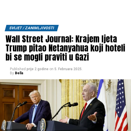
SVIJET / ZANIMLJIVOSTI
Wall Street Journal: Krajem ljeta
Trump pitao Netanyahua koji hoteli
bi se mogli praviti u Gazi
Published
prije 2 godine
on
5. Februara 2025.
By
Bella