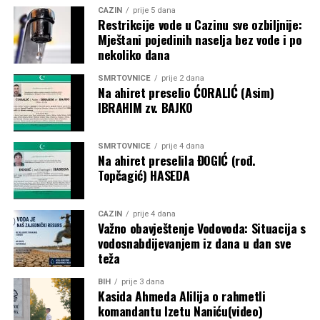
CAZIN
prije 5 dana
historijskog Mundijala 2030., koji će biti održan na tri
Restrikcije vode u Cazinu sve ozbiljnije:
kontinenta i u šest država.
Mještani pojedinih naselja bez vode i po
nekoliko dana
Post
Share
Share
SMRTOVNICE
prije 2 dana
Na ahiret preselio ĆORALIĆ (Asim)
Tweet
Share
IBRAHIM zv. BAJKO
Mail
SMRTOVNICE
prije 4 dana
Na ahiret preselila ĐOGIĆ (rođ.
Topčagić) HASEDA
CAZIN
prije 4 dana
Važno obavještenje Vodovoda: Situacija s
vodosnabdijevanjem iz dana u dan sve
teža
BIH
prije 3 dana
Kasida Ahmeda Alilija o rahmetli
komandantu Izetu Naniću(video)