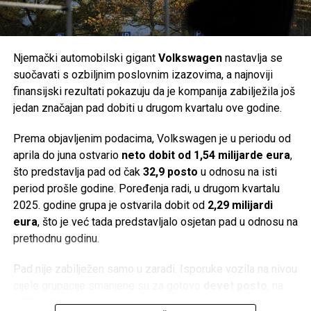
kupanje prate službene obavijesti lokalnih zavoda za javno
godina gotovo učetverostručeni, ali je širenje finansirano
zdravstvo, posebno nakon obilnih kiša, kada postoji veća
velikim zaduživanjem i milijunskim investicijama,
mogućnost privremenog mikrobiološkog onečišćenja mora.
uključujući razvoj baterija za električne automobile.
Njemački automobilski gigant
Volkswagen
nastavlja se
Post
Share
Share
Problemi su postali vidljivi već 2022. godine. Kompanija je
suočavati s ozbiljnim poslovnim izazovima, a najnoviji
postala previše zavisna od Applea, dok su inflacija,
finansijski rezultati pokazuju da je kompanija zabilježila još
Tweet
Share
usporavanje svjetske ekonomije, slabija potražnja za
jedan značajan pad dobiti u drugom kvartalu ove godine.
potrošačkom elektronikom, jaka konkurencija iz Azije i
Mail
Prema objavljenim podacima, Volkswagen je u periodu od
poremećaji u lancima snabdijevanja dodatno pogoršali
aprila do juna ostvario
neto dobit od 1,54 milijarde eura
,
poslovanje.
što predstavlja pad od čak
32,9 posto
u odnosu na isti
Istovremeno, Vartine baterije za električna vozila nisu
period prošle godine. Poređenja radi, u drugom kvartalu
ostvarile očekivani tržišni uspjeh. Njihov jedini poznati
2025. godine grupa je ostvarila dobit od
2,29 milijardi
kupac bio je
Porsche
, a proizvod je ostao ograničen na
eura
, što je već tada predstavljalo osjetan pad u odnosu na
manji segment hibridnih automobila.
prethodnu godinu.
Ima li Varta budućnost?
Pad nije zabilježen samo u zaradi. Isporuke vozila na nivou
cijele grupacije smanjene su za gotovo
devet posto
, na
Kako su dugovi rasli, kompanija je uvela skraćeno radno
2,08 miliona automobila
, dok je najveći udarac došao s