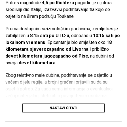
Potres magnitude
4,5 po Richteru
pogodio je u jutros
igračku!
‘ Nakon pronalaska izgubljene stvari, treba dijete
središnji dio Italije, izazvavši podrhtavanje tla koje se
podsjetiti da mu je Allah, dž.š., pomogao da pronađe
osjetilo na širem području Toskane.
igračku i da se treba zahvaliti. Ovakav pristup u dječijim
srcima razvija osjećaj ljubavi prema Onome Koji ga pazi i
Prema dostupnim seizmološkim podacima, zemljotres je
pomaže.
zabilježen u
8:15 sati po UTC-u
, odnosno u
10:15 sati po
lokalnom vremenu
. Epicentar je bio smješten oko
18
Druga mogućnost je da se dijete pred polazak na spavanje
kilometara sjeverozapadno od Livorna
i približno
podstakne na učenje Ajetu-l-Kursijje. Ova prilika se
devet kilometara jugozapadno od Pise
, na dubini od
iskoristi da se kod djeteta razvije lijepo mišljenje o
svega
devet kilometara
.
melekima. „
Sine, ako ovo proučiš, dragi Allah ti pošalje
meleka koji te cijelu noć čuva! Ne može ti niko ništa
Zbog relativno male dubine, podrhtavanje se osjetilo u
naštetiti. Allah će ti poslati čuvara koji je jak i ne da
većem dijelu regije, a brojni građani prijavili su da su
nikome na tebe.
“
osjetili potres. Za sada nema informacija o eventualnoj
većoj materijalnoj šteti niti o povrijeđenim osobama.
Na kraju, treba istaći da naše riječi i djela moraju ići ruku
pod ruku. Ukoliko sami ne živimo i ne praktikujemo islam,
Italija se nalazi na jednom od seizmički najaktivnijih
NASTAVI ČITATI
ukoliko govorimo drugima učite Kur’an, a sami to ne
područja u Evropi, gdje dolazi do sudara Afričke i
radimo, naše riječi neće naći odjeka u srcima naše djece.
Euroazijske tektonske ploče. Upravo zbog toga ova zemlja
Ukoliko nas i poslušaju, to je običan mehanički proces iz