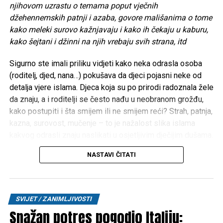
njihovom uzrastu o temama poput vječnih
POVEZANE TEME:
BENJAMIN NETANYAHU
DONALD TRUMP
GAZA
HOTEL
IZRAEL
WALL STREET JOURNAL
džehennemskih patnji i azaba, govore mališanima o tome
kako meleki surovo kažnjavaju i kako ih čekaju u kaburu,
UP NEXT
kako šejtani i džinni na njih vrebaju svih strana, itd
Novo pravilo u Austriji: Visoke kazne za vozače koji
nemaju ovu naljepnicu
Sigurno ste imali priliku vidjeti kako neka odrasla osoba
DON'T MISS
(roditelj, djed, nana…) pokušava da djeci pojasni neke od
Temu i Shein narušavaju i tržišnu ravnotežu EU, paketi
detalja vjere islama. Djeca koja su po prirodi radoznala žele
manji od 300 KM će se uskoro cariniti?!
da znaju, a i roditelji se često nađu u neobranom grožđu,
kako postupiti i šta smijem ili ne smijem reći? Strah, patnja,
kazna, surovost, mučenje – to je nažalost slika islama
kakvog odrasli znaju naslikati u osjetljivim dječijim dušama.
Iz iskustva poznajem roditelje koji su djecu na takav način
NASTAVI ČITATI
doslovno istraumirali. Možda zvuči čudno, ali pojedini
roditelji djeci prikazuju video-snimke neprilagođene
njihovom uzrastu o temama poput vječnih džehennemskih
patnji i azaba, govore mališanima o tome kako meleki
SVIJET / ZANIMLJIVOSTI
surovo kažnjavaju i kako ih čekaju u kaburu, kako šejtani i
Snažan potres pogodio Italiju:
džinni na njih vrebaju svih strana, itd.