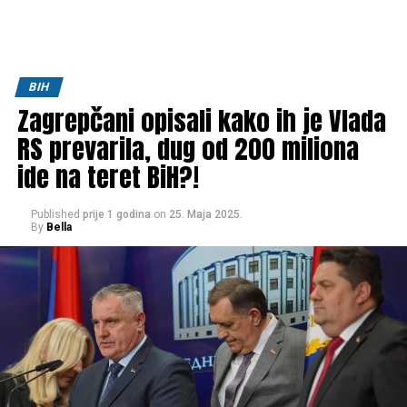
BIH
Zagrepčani opisali kako ih je Vlada
RS prevarila, dug od 200 miliona
ide na teret BiH?!
Published
prije 1 godina
on
25. Maja 2025.
By
Bella