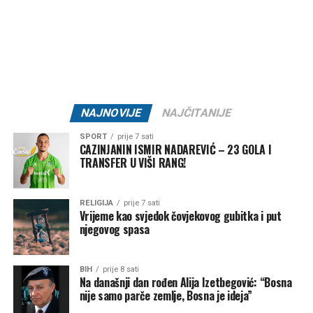
ljudskih života i tragedije koja je pogodila cijelu zajednicu.
Organizatori Zenica Summer Festa poručili su da je odluka
o otkazivanju donesena iz poštovanja prema nastradalima i
njihovim porodicama, naglašavajući da će prilika za muziku
i zabavu uvijek biti, dok izgubljeni životi ne mogu biti
vraćeni.
NAJNOVIJE
NAJČITANIJE
Brojni građani podržali su ovu odluku, ističući da u
SPORT
prije 7 sati
trenucima kolektivne tuge solidarnost i suosjećanje moraju
CAZINJANIN ISMIR NADAREVIĆ – 23 GOLA I
TRANSFER U VIŠI RANG!
biti ispred svih drugih interesa.
Rasprava koja se razvila na društvenim mrežama još
RELIGIJA
prije 7 sati
jednom je pokazala koliko je važno njegovati kulturu
Vrijeme kao svjedok čovjekovog gubitka i put
njegovog spasa
empatije, poštovanja i odgovornosti, posebno u trenucima
kada cijela zajednica dijeli bol zbog nenadoknadivog
gubitka.
BIH
prije 8 sati
Na današnji dan rođen Alija Izetbegović: “Bosna
nije samo parče zemlje, Bosna je ideja”