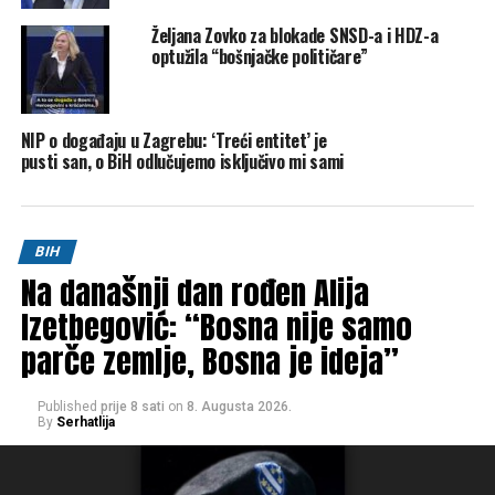
Željana Zovko za blokade SNSD-a i HDZ-a
optužila “bošnjačke političare”
NIP o događaju u Zagrebu: ‘Treći entitet’ je
pusti san, o BiH odlučujemo isključivo mi sami
BIH
Na današnji dan rođen Alija
Izetbegović: “Bosna nije samo
FOTO: Screenshot
Nakon zaključenog osnovnog ugovora, između ovih
parče zemlje, Bosna je ideja”
ugovornih strana zaključena su tri aneksa ugovora i to
04.09.2014., 17.12.2014. godine i 07.01.2016. godine.
Published
prije 8 sati
on
8. Augusta 2026.
Vlada Republike Srpske, kao davalac koncesije je potom,
By
Serhatlija
rješenjem, broj: 04/1-012-2-645/9 od 07.03.2019. godine
jednostrano raskinula zaključeni Ugovor o koncesiji i na taj