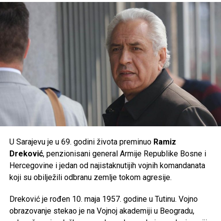
suncu u najtoplijem dijelu dana, unose dovoljno tečnosti i
Molimo Allaha da mu podari dženetske nagrade, amin!
prate preporuke nadležnih službi, jer će naredni dani
donijeti ekstremne ljetne vrućine kakve se rijetko bilježe.
Izvoe:saff.ba
Post
Share
Share
Post
Share
Share
Tweet
Share
Tweet
Share
Mail
Mail
U Sarajevu je u 69. godini života preminuo
Ramiz
Dreković
, penzionisani general Armije Republike Bosne i
Hercegovine i jedan od najistaknutijih vojnih komandanata
koji su obilježili odbranu zemlje tokom agresije.
Dreković je rođen 10. maja 1957. godine u Tutinu. Vojno
obrazovanje stekao je na Vojnoj akademiji u Beogradu,