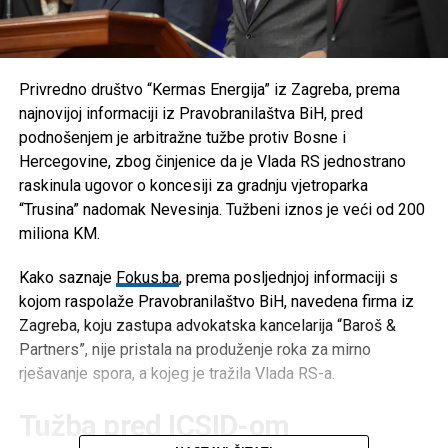
Privredno društvo “Kermas Energija” iz Zagreba, prema
najnovijoj informaciji iz Pravobranilaštva BiH, pred
podnošenjem je arbitražne tužbe protiv Bosne i
Hercegovine, zbog činjenice da je Vlada RS jednostrano
raskinula ugovor o koncesiji za gradnju vjetroparka
“Trusina” nadomak Nevesinja. Tužbeni iznos je veći od 200
miliona KM.
Kako saznaje
Fokus.ba
, prema posljednjoj informaciji s
kojom raspolaže Pravobranilaštvo BiH, navedena firma iz
Zagreba, koju zastupa advokatska kancelarija “Baroš &
Partners”, nije pristala na produženje roka za mirno
rješavanje spora, a kojeg je tražila Vlada RS-a.
Tužba pred ICSID-om