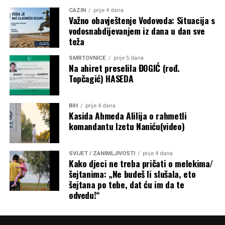
CAZIN
prije 4 dana
Važno obavještenje Vodovoda: Situacija s
vodosnabdijevanjem iz dana u dan sve
teža
SMRTOVNICE
prije 5 dana
Na ahiret preselila ĐOGIĆ (rođ.
Topčagić) HASEDA
BIH
prije 4 dana
Kasida Ahmeda Alilija o rahmetli
komandantu Izetu Naniću(video)
SVIJET / ZANIMLJIVOSTI
prije 4 dana
Kako djeci ne treba pričati o melekima/
šejtanima: „Ne budeš li slušala, eto
šejtana po tebe, dat ću im da te
odvedu!“