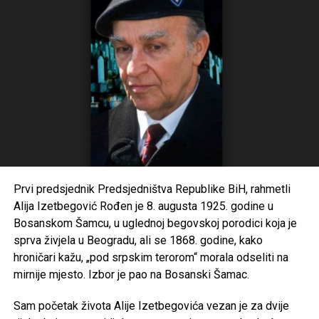
način jednostrano oduzela koncesionaru koncesiono pravo,
odnosno onemogućila izgradnju i korištenje Vjetroparka
Trusina.
Bez pravnog osnova
Iz zagrebačke firme navode da je Vlada RS jednostrano
rsakinula koncesioni ugovor iako za to nije postojao pravni
osnov, jer su izvršili sve obaveze. No, uprkos tome,
navode, Vlada je “prikrivajući stvarne činjenice, predložila je
NSRS usvajanje po hitnom postupku, izmjena i dopuna
Prvi predsjednik Predsjedništva Republike BiH, rahmetli
Zakona o obnovijivim izvorima energije i na taj način
Alija Izetbegović Rođen je 8. augusta 1925. godine u
onemogućila Koncesionaru ostvarivanje prava na
Bosanskom Šamcu, u uglednoj begovskoj porodici koja je
garantovanu otkupnu cijenu proizvedene električne
sprva živjela u Beogradu, ali se 1868. godine, kako
energije”.
hroničari kažu, „pod srpskim terorom“ morala odseliti na
Kažu da je Vlada RS jednostrano raskinula Ugovor o
mirnije mjesto. Izbor je pao na Bosanski Šamac.
koncesiji u momentu dok je još uvijek trajala procedura
Sam početak života Alije Izetbegovića vezan je za dvije
zaključenja Aneksa VI Ugovora koje je predviđao