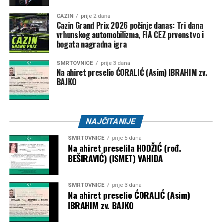
Post
Share
Share
CAZIN
prije 2 dana
Cazin Grand Prix 2026 počinje danas: Tri dana
Tweet
Share
vrhunskog automobilizma, FIA CEZ prvenstvo i
bogata nagradna igra
Mail
SMRTOVNICE
prije 3 dana
Na ahiret preselio ĆORALIĆ (Asim) IBRAHIM zv.
BAJKO
NAJČITANIJE
SMRTOVNICE
prije 5 dana
Na ahiret preselila HODŽIĆ (rođ.
BEŠIRAVIĆ) (ISMET) VAHIDA
SMRTOVNICE
prije 3 dana
Na ahiret preselio ĆORALIĆ (Asim)
IBRAHIM zv. BAJKO