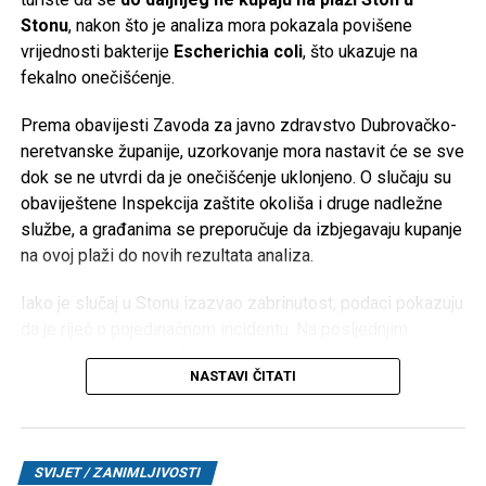
Stonu
, nakon što je analiza mora pokazala povišene
Više od stoljeća tradicije
vrijednosti bakterije
Escherichia coli
, što ukazuje na
fekalno onečišćenje.
Korijeni Varte sežu u
1887. godinu
, a naziv kompanije
nastao je od njemačkog izraza
Vertrieb, Aufladung,
Prema obavijesti Zavoda za javno zdravstvo Dubrovačko-
Reparatur transportabler Akkumulatoren
(prodaja, punjenje
neretvanske županije, uzorkovanje mora nastavit će se sve
i popravka prenosnih akumulatora). Njene baterije koristio
dok se ne utvrdi da je onečišćenje uklonjeno. O slučaju su
je čak i poznati istraživač
Fridtjof Nansen
tokom polarnih
obaviještene Inspekcija zaštite okoliša i druge nadležne
ekspedicija.
službe, a građanima se preporučuje da izbjegavaju kupanje
na ovoj plaži do novih rezultata analiza.
Međutim, historija kompanije ima i tamnu stranu. Početkom
20. stoljeća tadašnji proizvođač AFA preuzima industrijalac
Iako je slučaj u Stonu izazvao zabrinutost, podaci pokazuju
Günther Quandt
, čija je porodica kasnije postala poznata
da je riječ o pojedinačnom incidentu. Na posljednjim
kao većinski vlasnik BMW-a. Tokom nacističke Njemačke
redovnim mjerenjima kvaliteta mora na području
kompanija je koristila prisilni rad logoraša i ratnih
NASTAVI ČITATI
Dubrovačko-neretvanske županije bila je vrlo dobra – od
zarobljenika u fabrikama akumulatora širom okupirane
ukupno 127 kontrolisanih plaža, čak 126 ocijenjeno je kao
Evrope, gdje su radili u izuzetno opasnim uslovima bez
more izvrsne kakvoće
, dok je plaža
Bilin žal u Lumbardi
odgovarajuće zaštite.
na Korčuli
dobila ocjenu zadovoljavajuće kvalitete, ali bez
SVIJET / ZANIMLJIVOSTI
zabrane kupanja.