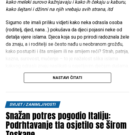
kako meleki surovo kažnjavaju i kako ih čekaju u kaburu,
kako šejtani i džinni na njih vrebaju svih strana, itd
Sigurno ste imali priliku vidjeti kako neka odrasla osoba
(roditelj, djed, nana…) pokušava da djeci pojasni neke od
detalja vjere islama. Djeca koja su po prirodi radoznala žele
da znaju, a i roditelji se često nađu u neobranom grožđu,
kako postupiti i šta smijem ili ne smijem reći? Strah, patnja,
kazna, surovost, mučenje – to je nažalost slika islama
kakvog odrasli znaju naslikati u osjetljivim dječijim dušama.
Iz iskustva poznajem roditelje koji su djecu na takav način
NASTAVI ČITATI
doslovno istraumirali. Možda zvuči čudno, ali pojedini
roditelji djeci prikazuju video-snimke neprilagođene
njihovom uzrastu o temama poput vječnih džehennemskih
patnji i azaba, govore mališanima o tome kako meleki
SVIJET / ZANIMLJIVOSTI
surovo kažnjavaju i kako ih čekaju u kaburu, kako šejtani i
Snažan potres pogodio Italiju:
džinni na njih vrebaju svih strana, itd.
Podrhtavanje tla osjetilo se širom
Ovakav i sličan pristup razorno djeluje po djecu, u njihovu
Toskane