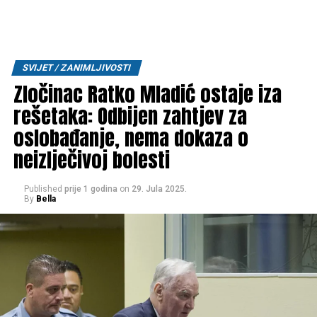
SVIJET / ZANIMLJIVOSTI
Zločinac Ratko Mladić ostaje iza
rešetaka: Odbijen zahtjev za
oslobađanje, nema dokaza o
neizlječivoj bolesti
Published
prije 1 godina
on
29. Jula 2025.
By
Bella