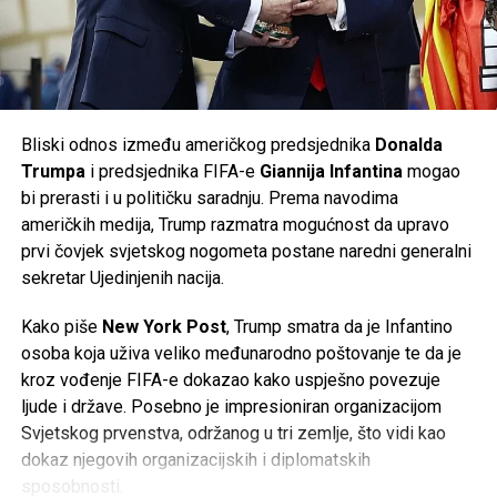
Volkswagenu i ima značajan utjecaj u nadzornom odboru
kompanije. Prema njemačkim medijima, odbor je u početnoj
Mail
fazi odbio dio predloženih mjera.
Volkswagen je ranije potvrdio da će do kraja decenije u
Njemačkoj biti ugašeno
50.000 radnih mjesta
, od čega će
Bliski odnos između američkog predsjednika
Donalda
35.000
biti u matičnom brendu Volkswagen, dok će
Trumpa
i predsjednika FIFA-e
Giannija Infantina
mogao
ostatak biti raspoređen na kompanije unutar grupacije,
bi prerasti i u političku saradnju. Prema navodima
uključujući
Audi
i
Porsche
. Do sada je više od
37.000
američkih medija, Trump razmatra mogućnost da upravo
zaposlenih
već prihvatilo programe dobrovoljnog odlaska
prvi čovjek svjetskog nogometa postane naredni generalni
iz kompanije.
sekretar Ujedinjenih nacija.
Najnoviji poslovni rezultati potvrđuju da se najveći
Kako piše
New York Post
, Trump smatra da je Infantino
evropski proizvođač automobila nalazi pred jednim od
osoba koja uživa veliko međunarodno poštovanje te da je
najvećih izazova u svojoj historiji, dok će naredni mjeseci
kroz vođenje FIFA-e dokazao kako uspješno povezuje
biti ključni za budući smjer razvoja kompanije.
ljude i države. Posebno je impresioniran organizacijom
Svjetskog prvenstva, održanog u tri zemlje, što vidi kao
Post
Share
Share
dokaz njegovih organizacijskih i diplomatskih
sposobnosti.
Tweet
Share