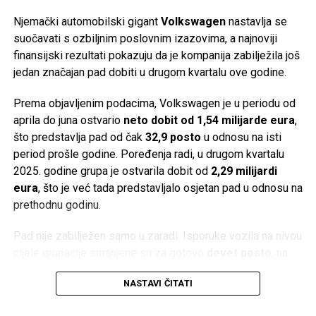
uključujući razvoj baterija za električne automobile.
Njemački automobilski gigant
Volkswagen
nastavlja se
Post
Share
Share
Problemi su postali vidljivi već 2022. godine. Kompanija je
suočavati s ozbiljnim poslovnim izazovima, a najnoviji
postala previše zavisna od Applea, dok su inflacija,
finansijski rezultati pokazuju da je kompanija zabilježila još
Tweet
Share
usporavanje svjetske ekonomije, slabija potražnja za
jedan značajan pad dobiti u drugom kvartalu ove godine.
potrošačkom elektronikom, jaka konkurencija iz Azije i
Mail
Prema objavljenim podacima, Volkswagen je u periodu od
poremećaji u lancima snabdijevanja dodatno pogoršali
aprila do juna ostvario
neto dobit od 1,54 milijarde eura
,
poslovanje.
što predstavlja pad od čak
32,9 posto
u odnosu na isti
Istovremeno, Vartine baterije za električna vozila nisu
period prošle godine. Poređenja radi, u drugom kvartalu
ostvarile očekivani tržišni uspjeh. Njihov jedini poznati
2025. godine grupa je ostvarila dobit od
2,29 milijardi
kupac bio je
Porsche
, a proizvod je ostao ograničen na
eura
, što je već tada predstavljalo osjetan pad u odnosu na
manji segment hibridnih automobila.
prethodnu godinu.
Ima li Varta budućnost?
Pad nije zabilježen samo u zaradi. Isporuke vozila na nivou
cijele grupacije smanjene su za gotovo
devet posto
, na
Kako su dugovi rasli, kompanija je uvela skraćeno radno
2,08 miliona automobila
, dok je najveći udarac došao s
vrijeme i ukinula stotine radnih mjesta. Predstavnici
NASTAVI ČITATI
kineskog tržišta. Prodaja u Kini pala je za više od
jedne
zaposlenih i dioničara za stanje uglavnom krive loše
trećine
, na svega
424.300 vozila
, iako su rezultati na