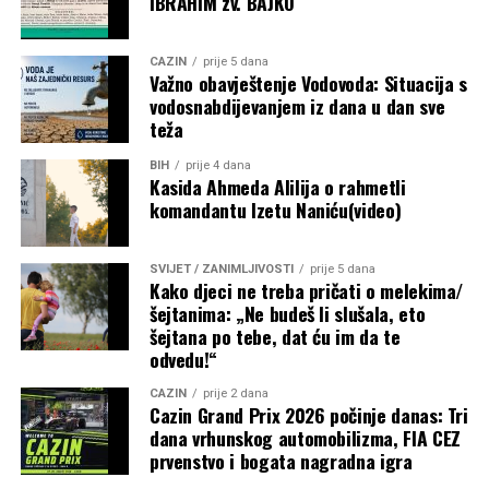
IBRAHIM zv. BAJKO
Post
Share
Share
CAZIN
prije 5 dana
Važno obavještenje Vodovoda: Situacija s
Tweet
Share
vodosnabdijevanjem iz dana u dan sve
teža
Mail
BIH
prije 4 dana
Kasida Ahmeda Alilija o rahmetli
komandantu Izetu Naniću(video)
SVIJET / ZANIMLJIVOSTI
prije 5 dana
Kako djeci ne treba pričati o melekima/
šejtanima: „Ne budeš li slušala, eto
šejtana po tebe, dat ću im da te
odvedu!“
CAZIN
prije 2 dana
Cazin Grand Prix 2026 počinje danas: Tri
dana vrhunskog automobilizma, FIA CEZ
prvenstvo i bogata nagradna igra