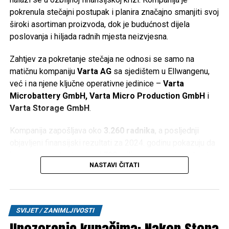
pokrenula stečajni postupak i planira značajno smanjiti svoj
široki asortiman proizvoda, dok je budućnost dijela
poslovanja i hiljada radnih mjesta neizvjesna.
Zahtjev za pokretanje stečaja ne odnosi se samo na
matičnu kompaniju
Varta AG
sa sjedištem u Ellwangenu,
već i na njene ključne operativne jedinice –
Varta
Microbattery GmbH, Varta Micro Production GmbH
i
Varta Storage GmbH
.
Kompanija zapošljava oko
3.260 radnika
, a posljednji
objavljeni finansijski rezultati za 2024. godinu pokazuju da
je ostvarila prihod veći od
790 miliona eura
, ali i gubitak
NASTAVI ČITATI
od oko
64,5 miliona eura
.
Gubitak Applea i zatvaranje fabrike
SVIJET / ZANIMLJIVOSTI
Jedan od najvećih udaraca za Vartu bio je gubitak
kompanije
Apple
kao ključnog kupca. Fabrika u bavarskom