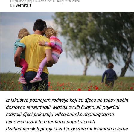
Published
prije 5 dana
on
4. Augusta 2026.
By
Serhatlija
Tweet
Share
Mail
POVEZANE TEME:
HAAG
RATKO MLADIĆ
RATNI ZLOČINAC
ZATVOR
UP NEXT
VIDEO Razoran zemljotres jačine 8,7 stepeni pogodio
Rusiju: Izdato upozorenje za Japan i Ameriku
DON'T MISS
Radikalni ministar Smotrich želi aneksiju Gaze: To je
integralni dio Izraela
Iz iskustva poznajem roditelje koji su djecu na takav način
doslovno istraumirali. Možda zvuči čudno, ali pojedini
roditelji djeci prikazuju video-snimke neprilagođene
njihovom uzrastu o temama poput vječnih
džehennemskih patnji i azaba, govore mališanima o tome