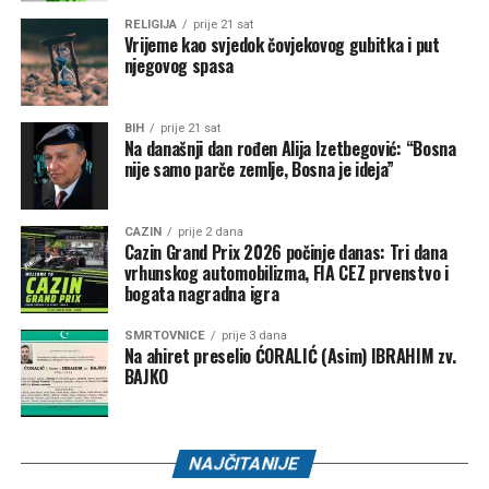
RELIGIJA
prije 21 sat
Vrijeme kao svjedok čovjekovog gubitka i put
njegovog spasa
BIH
prije 21 sat
Na današnji dan rođen Alija Izetbegović: “Bosna
nije samo parče zemlje, Bosna je ideja”
CAZIN
prije 2 dana
Cazin Grand Prix 2026 počinje danas: Tri dana
vrhunskog automobilizma, FIA CEZ prvenstvo i
bogata nagradna igra
SMRTOVNICE
prije 3 dana
Na ahiret preselio ĆORALIĆ (Asim) IBRAHIM zv.
BAJKO
NAJČITANIJE