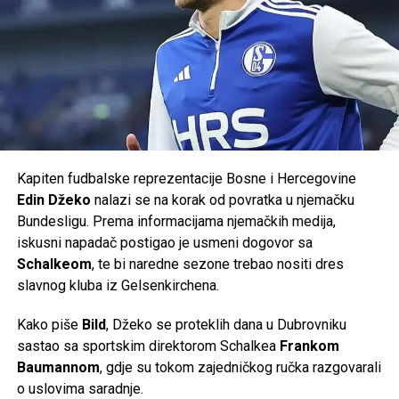
organizatori, navijači i cijela lokalna zajednica gradili
godinama. Evropa ne dolazi slučajno – dolazi zato što je
Cazin svojim radom, organizacijom i sportskom
atmosferom to zaslužio.
Pred nama su novi evropski izazovi, nove utakmice i nova
prilika da pokažemo zašto je Krajina prepoznata kao dom
vrhunskog futsala.
Kapiten fudbalske reprezentacije Bosne i Hercegovine
Podržimo pravi krajiški sportski brend u novom
Edin Džeko
nalazi se na korak od povratka u njemačku
evropskom pohodu. Budimo dio priče koja se ispisuje
Bundesligu. Prema informacijama njemačkih medija,
pred našim očima.
iskusni napadač postigao je usmeni dogovor sa
Schalkeom
, te bi naredne sezone trebao nositi dres
Vidimo se u Cazinu!
slavnog kluba iz Gelsenkirchena.
Post
Share
Share
Kako piše
Bild
, Džeko se proteklih dana u Dubrovniku
sastao sa sportskim direktorom Schalkea
Frankom
Tweet
Share
Baumannom
, gdje su tokom zajedničkog ručka razgovarali
o uslovima saradnje.
Mail