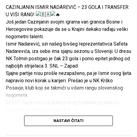
CAZINJANIN ISMIR NADAREVIĆ – 23 GOLA I TRANSFER
U VIŠI RANG!
Još jedan Cazinjanin svojim igrama van granica Bosne i
Hercegovine pokazuje da se u Krajini itekako rađaju veliki
nogometni talenti.
Ismir Nadarević, sin našeg bivšeg reprezentativca Safeta
Nadarevića, iza sebe ima sjajnu sezonu u Sloveniji. U dresu
NK Tolmin postigao je čak 23 gola i ponio epitet jednog od
najboljih strijelaca 3. SNL – Zapad.
Sjajne partije nisu prošle nezapaženo, pa je Ismir ovog ljeta
napravio novi korak u karijeri. Prešao je u NK Krško
Posavje, klub koji se takmiči u višem rangu slovenskog
nogometa.
Cazin ima još jednog svog fudbalskog sina za
kojeg će se, vjerujemo, tek čuti.
Ime Nadarević već je ostavilo trag u bh. fudbalu, a sada
NASTAVI ČITATI
Ismir gradi svoju priču i svoje ime.
Sretno, Ismire! Cazin prati i podržava svoje!