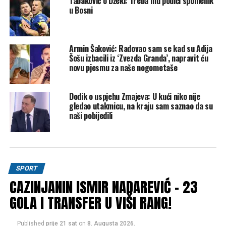
Tabaković o Džeki: Treba mu podići spomenik
POVEZANE TEME:
BARAŽ
VELS
ZMAJEVI
u Bosni
UP NEXT
Prođu li u finale, Zmajevi će na domaćem terenu igrati
protiv Italije ili Sjeverne Irske
Armin Šaković: Radovao sam se kad su Adija
Šošu izbacili iz ‘Zvezda Granda’, napravit ću
DON'T MISS
Barbarez nakon prespavane noći: Ne sramim se reći da
novu pjesmu za naše nogometaše
smo plakali u svlačionici, idemo po Mundijal
Dodik o uspjehu Zmajeva: U kući niko nije
gledao utakmicu, na kraju sam saznao da su
naši pobijedili
SPORT
CAZINJANIN ISMIR NADAREVIĆ – 23
GOLA I TRANSFER U VIŠI RANG!
Published
prije 21 sat
on
8. Augusta 2026.