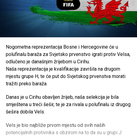
Nogometna reprezentacija Bosne i Hercegovine će u
polufinalu baraža za Svjetsko prvenstvo igrati protiv Velsa,
odlučeno je današnjim žrijebom u Cirihu.
Naša reprezentacija je kvalifikacije završila na drugom
mjestu grupe H, te će put do Svjetskog prvenstva morati
tražiti preko baraža.
Danas je u Cirihu obavljen žrijeb, naša selekcija je bila
smještena u treći šešir, te je za rivala u polufinalu iz drugog
šešira dobila Vels.
Vels je bio najbliže prvom mjestu od svih naših
potencijalnih protivnika s obzirom na to da su u grupi J