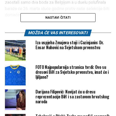
zaostali samo dva boda za Belgijom a u duelu polufinala
baraža će 26. marta iduće godine protiv naše selekcije biti
domaćin.
NASTAVI ČITATI
Našoj selekciji predstoji i da za nekoliko minuta sazna
rivala u eventualnom finalu 31. marta, a to će biti jedna od
MOŽDA ĆE VAS INTERESOVATI
ekipa iz prvog (Italija, Danska, Turska, Ukrajina) ili četvrtog
Iza uspjeha Zmajeva stoji i Cazinjanin: Dr.
(Rumunija, Švedska, Sjeverna Makedonija, Sjeverna Irska)
Ensar Nuhović na Svjetskom prvenstvu
šešira, a domaćin tog duela će biti određen današnjim
žrijebom.
FOTO Najpopularnija stranica tvrdi: Ovo su
Klix
dresovi BiH za Svjetsko prvenstvo, imat će i
ljiljane?
Post
Share
Share
Darijana Filipović: Navijat ću u dresu
Tweet
Share
reprezentacije BiH i sa zastavom hrvatskog
naroda
Mail