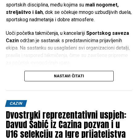
sportskih disciplina, među kojima su
mali nogomet,
streljaštvo i šah
, dok se očekuje mnogo uzbudljivih duela,
sportskog nadmetanja i dobre atmosfere.
Uoči početka takmičenja, u kancelariji
Sportskog saveza
Cazin
održan je sastanak s predstavnicima prijavljenih
ekipa. Na sastanku su usaglašeni svi organizacioni detalji,
pravila i raspored takmičenja, čime su završene pripreme
za početak ovogodišnjih igara.
Radničke igre već godinama predstavljaju jednu od
NASTAVI ČITATI
najznačajnijih sportskih manifestacija u Cazinu, pružajući
priliku zaposlenicima lokalnih preduzeća da kroz sport,
druženje i fair-play jačaju međusobne odnose i promovišu
CAZIN
zdrav način života.
Dvostruki reprezentativni uspjeh:
Organizatori pozivaju sve građane da narednih dana
Davud Šabić iz Cazina pozvan i u
posjete Alinac i podrže učesnike, te uživaju u zanimljivim
U16 selekciju za Igre prijateljstva
sportskim susretima koji će obilježiti ovogodišnje