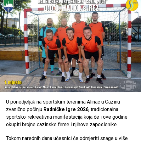
izboru najljepšeg pogotka Svjetskog prvenstva.
Glasati možete na slijedećem
linku:
https://play.fifa.com/gott/
Post
Share
Share
Tweet
Share
Mail
U ponedjeljak na sportskim terenima Alinac u Cazinu
zvanično počinju
Radničke igre 2026
, tradicionalna
sportsko-rekreativna manifestacija koja će i ove godine
okupiti brojne cazinske firme i njihove zaposlenike.
Tokom narednih dana učesnici će odmjeriti snage u više