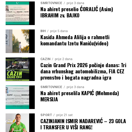
SMRTOVNICE
prije 3 dana
Na ahiret preselio ĆORALIĆ (Asim)
IBRAHIM zv. BAJKO
BIH
prije 5 dana
Kasida Ahmeda Alilija o rahmetli
komandantu Izetu Naniću(video)
CAZIN
prije 2 dana
Cazin Grand Prix 2026 počinje danas: Tri
dana vrhunskog automobilizma, FIA CEZ
prvenstvo i bogata nagradna igra
SMRTOVNICE
prije 3 dana
Na ahiret preselila KAPIĆ (Mehmeda)
MERSIJA
SPORT
prije 21 sat
CAZINJANIN ISMIR NADAREVIĆ – 23 GOLA
I TRANSFER U VIŠI RANG!