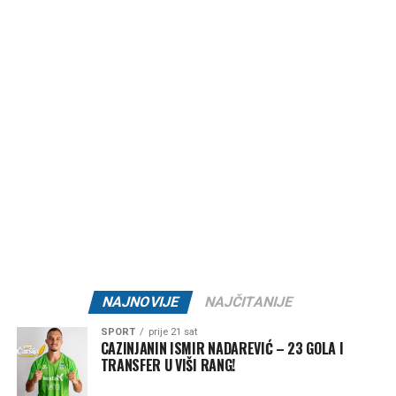
su novi izazovi, a nastupi na Igrama prijateljstva
predstavljat će još jednu priliku da pokaže raskoš svog
talenta na međunarodnoj sceni.
Davudu želimo mnogo sreće i uspjeha na predstojećim
pripremama i takmičenju, uz uvjerenje da je ovo tek
početak jedne velike košarkaške karijere.
Post
Share
Share
Tweet
Share
Mail
NAJNOVIJE
NAJČITANIJE
SPORT
prije 21 sat
CAZINJANIN ISMIR NADAREVIĆ – 23 GOLA I
TRANSFER U VIŠI RANG!