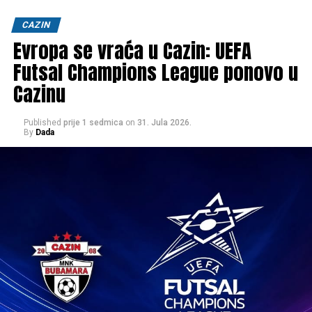
Izvor: Cazin Čaršija Novosti
Post
Share
Share
CAZIN
Evropa se vraća u Cazin: UEFA
Tweet
Share
Futsal Champions League ponovo u
Cazinu
Mail
Published
prije 1 sedmica
on
31. Jula 2026.
By
Dada