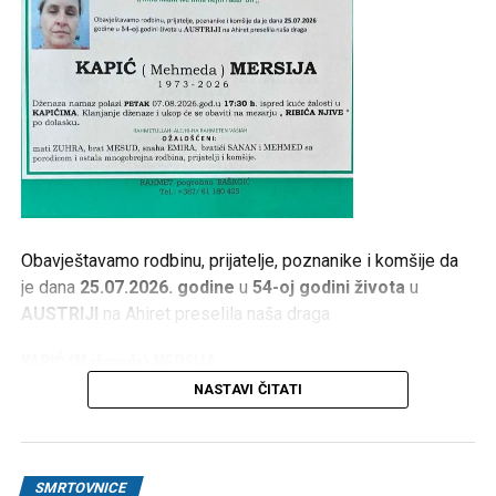
Obavještavamo rodbinu, prijatelje, poznanike i komšije da
je dana
25.07.2026. godine
u
54-oj godini života
u
AUSTRIJI
na Ahiret preselila naša draga
KAPIĆ (Mehmeda) MERSIJA
NASTAVI ČITATI
1973 – 2026
Dženaza namaz polazi
PETAK 07.08.2026. god. u 17:30
h
, ispred kuće žalosti u
KAPIĆIMA
. Klanjanje dženaze i
SMRTOVNICE