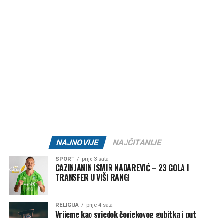
ostala rodbina, komšije i prijatelji.
Post
Share
Share
Tweet
Share
Mail
NAJNOVIJE
NAJČITANIJE
SPORT
prije 3 sata
CAZINJANIN ISMIR NADAREVIĆ – 23 GOLA I
TRANSFER U VIŠI RANG!
RELIGIJA
prije 4 sata
Vrijeme kao svjedok čovjekovog gubitka i put