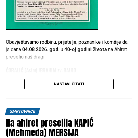
Obavještavamo rodbinu, prijatelje, poznanike i komšije da
je dana
04.08.2026. god.
u
40-oj godini života
na Ahiret
preselio naš dragi
ĆORALIĆ (Asim) IBRAHIM zv. BAJKO
1986 – 2026
NASTAVI ČITATI
Dženaza namaz polazi u
PETAK 07.08.2026. god. u 12:30
h
, ispred porodične kuće žalosti
Gornji Ćoralići
. Klanjanje
dženaze i ukop će se obaviti kod
džamije Ćoralići
iza
SMRTOVNICE
džume namaza
.
Na ahiret preselila KAPIĆ
(Mehmeda) MERSIJA
RAHMETULLAHI ALEJHI-HA RAHMETEN VASIAH