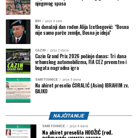
njegovog spasa
BIH
prije 4 sata
Na današnji dan rođen Alija Izetbegović: “Bosna
nije samo parče zemlje, Bosna je ideja”
CAZIN
prije 2 dana
Cazin Grand Prix 2026 počinje danas: Tri dana
vrhunskog automobilizma, FIA CEZ prvenstvo i
bogata nagradna igra
SMRTOVNICE
prije 3 dana
Na ahiret preselio ĆORALIĆ (Asim) IBRAHIM zv.
BAJKO
NAJČITANIJE
SMRTOVNICE
prije 4 dana
Na ahiret preselila HODŽIĆ (rođ.