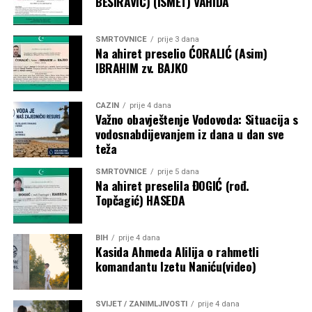
BEŠIRAVIĆ) (ISMET) VAHIDA
SMRTOVNICE
prije 3 dana
Na ahiret preselio ĆORALIĆ (Asim)
IBRAHIM zv. BAJKO
CAZIN
prije 4 dana
Važno obavještenje Vodovoda: Situacija s
vodosnabdijevanjem iz dana u dan sve
teža
SMRTOVNICE
prije 5 dana
Na ahiret preselila ĐOGIĆ (rođ.
Topčagić) HASEDA
BIH
prije 4 dana
Kasida Ahmeda Alilija o rahmetli
komandantu Izetu Naniću(video)
SVIJET / ZANIMLJIVOSTI
prije 4 dana