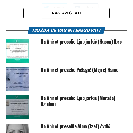
Tweet
Share
NASTAVI ČITATI
Mail
MOŽDA ĆE VAS INTERESOVATI
POVEZANE TEME:
SMRTOVNICE
Na Ahiret preselio Ljubijankić (Hasan) Ibro
UP NEXT
Na Ahiret preselio Sijamhodžić (Ibrahim) Hase
DON'T MISS
Na Ahiret preselila Hafizović (rođ. Mehić) hadži Fatima
Na Ahiret preselio Pašagić (Mejre) Ramo
Na Ahiret preselio Ljubijankić (Murata)
Ibrahim
Na Ahiret preselila Alma (Izet) Avdić