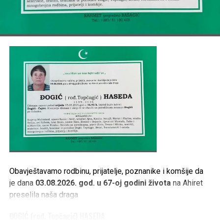
TE OSTALA MNOGOBROJNA RODBINA, PRIJATELJI I
KOMŠIJE.
Post
Share
Share
Tweet
Share
Mail
Obavještavamo rodbinu, prijatelje, poznanike i komšije da
je dana
03.08.2026. god. u 67-oj godini života
na Ahiret
preselila naša draga
ĐOGIĆ (rođ. Topčagić) HASEDA