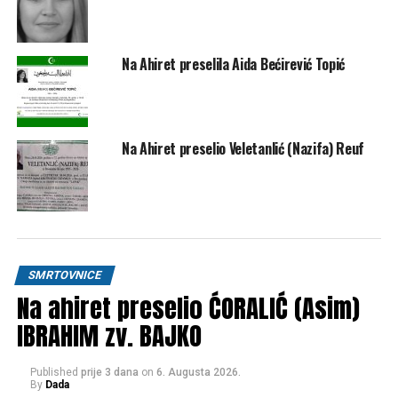
Na Ahiret preselila Aida Bećirević Topić
Na Ahiret preselio Veletanlić (Nazifa) Reuf
SMRTOVNICE
Na ahiret preselio ĆORALIĆ (Asim)
IBRAHIM zv. BAJKO
Published
prije 3 dana
on
6. Augusta 2026.
By
Dada