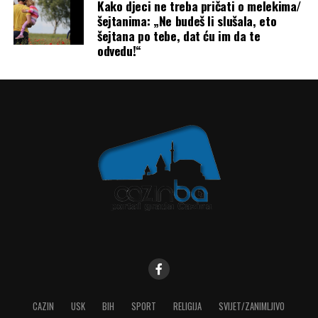
Kako djeci ne treba pričati o melekima/
šejtanima: „Ne budeš li slušala, eto
šejtana po tebe, dat ću im da te
odvedu!“
CAZIN
USK
BIH
SPORT
RELIGIJA
SVIJET/ZANIMLJIVO