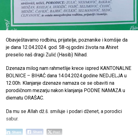
Obavještavamo rodbinu, prijatelje, poznanike i komšije da
je dana 12.04.2024. god. 58-oj.godini života na Ahiret
preselio naš dragi Zulić (Hasib) Nihad.
Dzenaza milog nam rahmetlije krece ispred KANTONALNE
BOLNICE – BIHAĆ dana 14.04.2024.godine NEDJELJA u
12:00h. Klanjanje dzenaze namaza ce se obaviti na
porodičnom mezarju nakon klanjanja PODNE NAMAZA u
diematu ORAŠAC.
Da mu se Allah dž.š. smiluje i podari dženet, a porodici
sabur.
Post
Share
Share