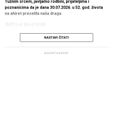
Tužnim srcem, javljamo rodbini, prijateljima i
poznanicima da je dana 30.07.2026. u 52. god. života
na ahiret preselila naša draga
ŠABIĆ (rođ. Murić) JASNA
žena Jasmina Mujagina
NASTAVI ČITATI
IZ ŠUMATCA
1975 – 2026
ADVERTISEMENT
DŽENAZA POLAZI ISPRED KUĆE UMRLE U PETAK
31.07.2026. U 14 h,
A KLANJAT ĆE SE KOD DŽAMIJE U ŠUMATCU PO
DOLASKU.
OŽALOŠĆENI:
Majka
Fatma
, suprug
Jasmin
, braća:
Aladin
i
Damir
,
sestra
Vesna
, porodice:
Bekanović
,
Murić
i
Šabić
, te