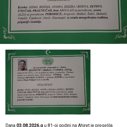
Post
Share
Share
Tweet
Share
Mail
Dana
03.08.2026.g
u 81-oj godini na Ahiret je preselila